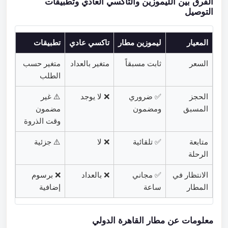
الفرق بين الليموزين والتاكسي العادي وتطبيقات
التوصيل
المعيار
ليموزين مطار
تاكسي عادي
تطبيقات
السعر
ثابت مسبقاً
متغير بالعداد
متغير حسب
الطلب
الحجز
✅ ضروري
❌ لا يوجد
⚠️ غير
المسبق
ومضمون
مضمون
وقت الذروة
متابعة
✅ تلقائية
❌ لا
⚠️ جزئية
الرحلة
الانتظار في
✅ مجاني
❌ بالعداد
❌ برسوم
المطار
ساعة
إضافية
معلومات عن مطار القاهرة الدولي