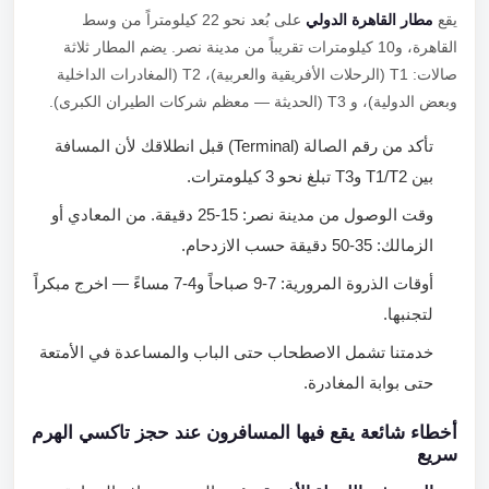
يقع
مطار القاهرة الدولي
على بُعد نحو 22 كيلومتراً من وسط
القاهرة، و10 كيلومترات تقريباً من مدينة نصر. يضم المطار ثلاثة
صالات: T1 (الرحلات الأفريقية والعربية)، T2 (المغادرات الداخلية
وبعض الدولية)، و T3 (الحديثة — معظم شركات الطيران الكبرى).
تأكد من رقم الصالة (Terminal) قبل انطلاقك لأن المسافة
بين T1/T2 وT3 تبلغ نحو 3 كيلومترات.
وقت الوصول من مدينة نصر: 15-25 دقيقة. من المعادي أو
الزمالك: 35-50 دقيقة حسب الازدحام.
أوقات الذروة المرورية: 7-9 صباحاً و4-7 مساءً — اخرج مبكراً
لتجنبها.
خدمتنا تشمل الاصطحاب حتى الباب والمساعدة في الأمتعة
حتى بوابة المغادرة.
أخطاء شائعة يقع فيها المسافرون عند حجز تاكسي الهرم
سريع