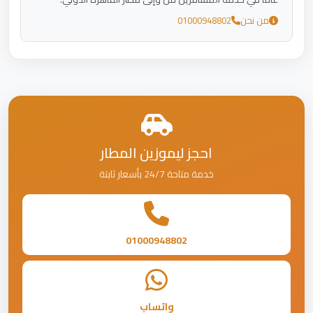
من نحن
01000948802
احجز ليموزين المطار
خدمة متاحة 24/7 بأسعار ثابتة
01000948802
واتساب