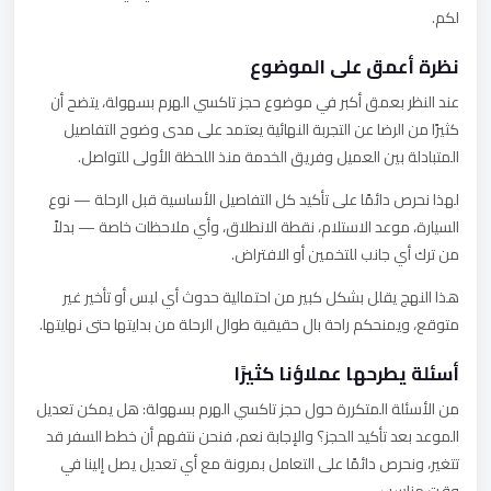
لكم.
نظرة أعمق على الموضوع
عند النظر بعمق أكبر في موضوع حجز تاكسي الهرم بسهولة، يتضح أن
كثيرًا من الرضا عن التجربة النهائية يعتمد على مدى وضوح التفاصيل
المتبادلة بين العميل وفريق الخدمة منذ اللحظة الأولى للتواصل.
لهذا نحرص دائمًا على تأكيد كل التفاصيل الأساسية قبل الرحلة — نوع
السيارة، موعد الاستلام، نقطة الانطلاق، وأي ملاحظات خاصة — بدلاً
من ترك أي جانب للتخمين أو الافتراض.
هذا النهج يقلل بشكل كبير من احتمالية حدوث أي لبس أو تأخير غير
متوقع، ويمنحكم راحة بال حقيقية طوال الرحلة من بدايتها حتى نهايتها.
أسئلة يطرحها عملاؤنا كثيرًا
من الأسئلة المتكررة حول حجز تاكسي الهرم بسهولة: هل يمكن تعديل
الموعد بعد تأكيد الحجز؟ والإجابة نعم، فنحن نتفهم أن خطط السفر قد
تتغير، ونحرص دائمًا على التعامل بمرونة مع أي تعديل يصل إلينا في