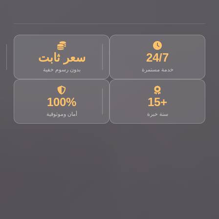
24/7
سعر ثابت
خدمة مستمرة
بدون رسوم خفية
100%
+15
سنة خبرة
أمان وموثوقية