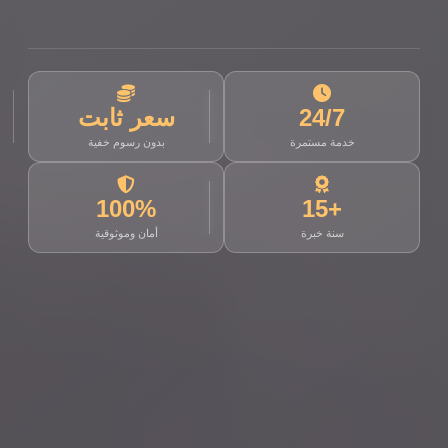
24/7
سعر ثابت
خدمة مستمرة
بدون رسوم خفية
100%
+15
سنة خبرة
أمان وموثوقية