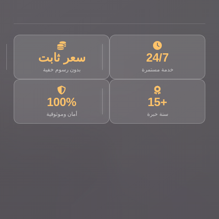
24/7
سعر ثابت
خدمة مستمرة
بدون رسوم خفية
100%
+15
سنة خبرة
أمان وموثوقية