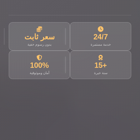
24/7
سعر ثابت
خدمة مستمرة
بدون رسوم خفية
100%
+15
سنة خبرة
أمان وموثوقية