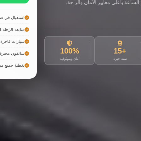
لساعة بأعلى معايير الأمان والراحة.
استقبال في صا
متابعة الرحلة ال
سيارات فاخرة ح
100%
+15
سائقون محترف
سنة خبرة
أمان وموثوقية
تغطية جميع م