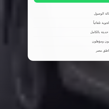
لة الوصول
جوية تلقائياً
ديثة بالكامل
ون ومؤهلون
ناطق مصر