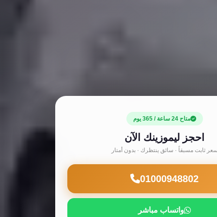
متاح 24 ساعة / 365 يوم
احجز ليموزينك الآن
عر ثابت مسبقاً · سائق ينتظرك · بدون أمتار
01000948802
واتساب مباشر