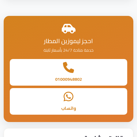
احجز ليموزين المطار
خدمة متاحة 24/7 بأسعار ثابتة
01000948802
واتساب