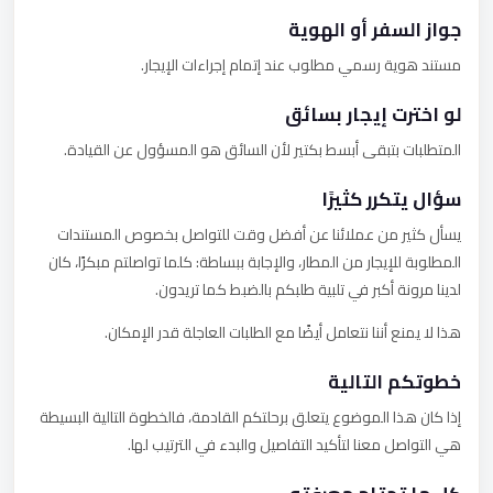
جواز السفر أو الهوية
مستند هوية رسمي مطلوب عند إتمام إجراءات الإيجار.
لو اخترت إيجار بسائق
المتطلبات بتبقى أبسط بكتير لأن السائق هو المسؤول عن القيادة.
سؤال يتكرر كثيرًا
يسأل كثير من عملائنا عن أفضل وقت للتواصل بخصوص المستندات
المطلوبة للإيجار من المطار، والإجابة ببساطة: كلما تواصلتم مبكرًا، كان
لدينا مرونة أكبر في تلبية طلبكم بالضبط كما تريدون.
هذا لا يمنع أننا نتعامل أيضًا مع الطلبات العاجلة قدر الإمكان.
خطوتكم التالية
إذا كان هذا الموضوع يتعلق برحلتكم القادمة، فالخطوة التالية البسيطة
هي التواصل معنا لتأكيد التفاصيل والبدء في الترتيب لها.