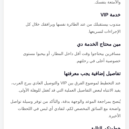
والأمتعة بنفسك.
خدمة VIP
مندوب بيستقبلك من عند الطائرة نفسها ويرافقك خلال كل
الإجراءات لتسريعها.
مين محتاج الخدمة دي
مسافرين بيحتاجوا وقت أقل داخل المطار، أو بيحبوا مستوى
خصوصية أعلى في رحلتهم.
تفاصيل إضافية يجب معرفتها
عند التخطيط لموضوع الفرق بين VIP والتوصيل العادي ببرج العرب،
يفيد الانتباه لبعض التفاصيل العملية التي قد تُغفل للوهلة الأولى.
يُنصح بمراجعة الموعد والوجهة بدقة، والتأكد من توفر وسيلة تواصل
واضحة مع السائق المخصص لكم، لتفادي أي لبس في اللحظات
الأخيرة.
خطوتكم التالية