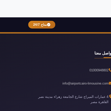
متاح 24/7
واصل معنا
01000948802
info@airportcairo-limousine.com
4 عمارات الميراج شارع الجامعة زهراء مدينة نصر
القاهرة مصر