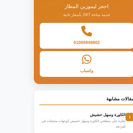
احجز ليموزين المطار
خدمة متاحة 24/7 بأسعار ثابتة
01000948802
واتساب
قالات مشابهة
الكاورة وسهل حشيش
1
نظرة على منطقتي الكاورة وسهل حشيش كوجهات منتجعات في
الغردقة