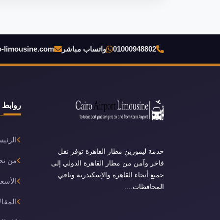
01000948802
واتساب مباشر
o-limousine.com
روابط 
الرئيس
خدمة ليموزين مطار القاهرة توفر نقل
من نح
فاخر وآمن من مطار القاهرة الدولي إلى
جميع أنحاء القاهرة والإسكندرية وباقي
الأسعا
المحافظات....
المقال