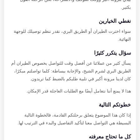
بكتير.
نغطي الخيارين
سواء اخترت الطيران أو الطريق البري، نقدر ننظم توصيلك للوجهة
النهائية.
سؤال يتكرر كثيرًا
يسأل كثير من عملائنا عن أفضل وقت للتواصل بخصوص الطيران أم
الطريق البري لشرم الشيخ، والإجابة ببساطة: كلما تواصلتم مبكرًا،
كان لدينا مرونة أكبر في تلبية طلبكم بالضبط كما تريدون.
هذا لا يمنع أننا نتعامل أيضًا مع الطلبات العاجلة قدر الإمكان.
خطوتكم التالية
إذا كان هذا الموضوع يتعلق برحلتكم القادمة، فالخطوة التالية
البسيطة هي التواصل معنا لتأكيد التفاصيل والبدء في الترتيب لها.
كل ما تحتاج معرفته