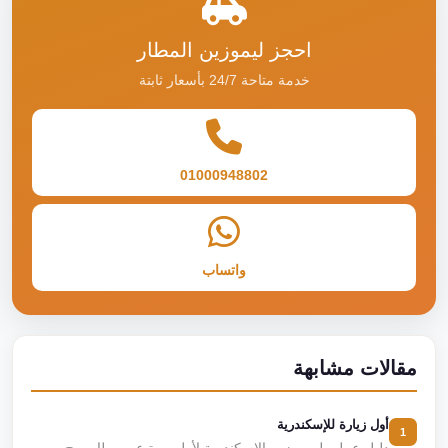
احجز ليموزين المطار
خدمة متاحة 24/7 بأسعار ثابتة
01000948802
واتساب
مقالات مشابهة
أول زيارة للإسكندرية
1