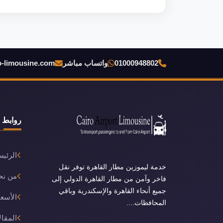
01000948802
واتساب مباشر
o-limousine.com
روابط 
الرئيس
خدمة ليموزين مطار القاهرة توفر نقل
من نح
فاخر وآمن من مطار القاهرة الدولي إلى
جميع أنحاء القاهرة والإسكندرية وباقي
الأسعا
المحافظات....
المقال