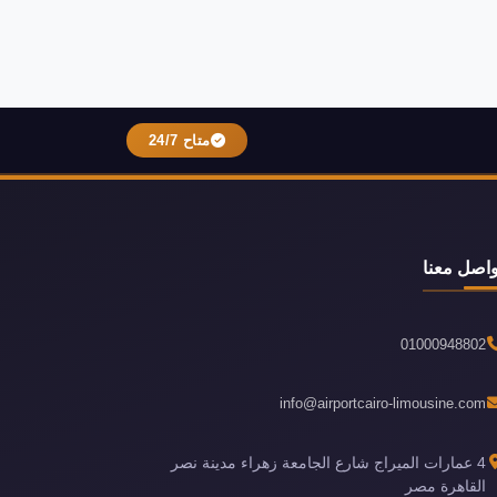
متاح 24/7
واصل معنا
01000948802
info@airportcairo-limousine.com
4 عمارات الميراج شارع الجامعة زهراء مدينة نصر
القاهرة مصر