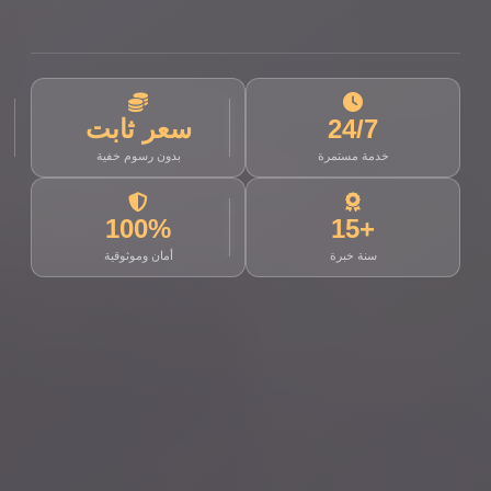
24/7
سعر ثابت
خدمة مستمرة
بدون رسوم خفية
100%
+15
سنة خبرة
أمان وموثوقية