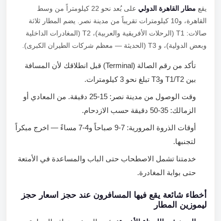
يقع
مطار القاهرة الدولي
على بُعد نحو 22 كيلومتراً من وسط
القاهرة، و10 كيلومترات تقريباً من مدينة نصر. يضم المطار ثلاثة
صالات: T1 (الرحلات الأفريقية والعربية)، T2 (المغادرات الداخلية
وبعض الدولية)، و T3 (الحديثة — معظم شركات الطيران الكبرى).
تأكد من رقم الصالة (Terminal) قبل انطلاقك لأن المسافة
بين T1/T2 وT3 تبلغ نحو 3 كيلومترات.
وقت الوصول من مدينة نصر: 15-25 دقيقة. من المعادي أو
الزمالك: 35-50 دقيقة حسب الازدحام.
أوقات الذروة المرورية: 7-9 صباحاً و4-7 مساءً — اخرج مبكراً
لتجنبها.
خدمتنا تشمل الاصطحاب حتى الباب والمساعدة في الأمتعة
حتى بوابة المغادرة.
أخطاء شائعة يقع فيها المسافرون عند حجز اسعار حجز
ليموزين المطار