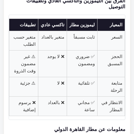
الفرق بين الليموزين والتاكسي العادي وتطبيقات
التوصيل
المعيار
ليموزين مطار
تاكسي عادي
تطبيقات
السعر
ثابت مسبقاً
متغير بالعداد
متغير حسب
الطلب
الحجز
✅ ضروري
❌ لا يوجد
⚠️ غير
المسبق
ومضمون
مضمون
وقت الذروة
متابعة
✅ تلقائية
❌ لا
⚠️ جزئية
الرحلة
الانتظار في
✅ مجاني
❌ بالعداد
❌ برسوم
المطار
ساعة
إضافية
معلومات عن مطار القاهرة الدولي