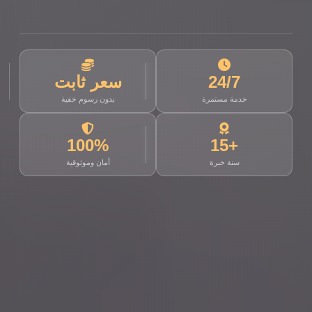
24/7
سعر ثابت
خدمة مستمرة
بدون رسوم خفية
100%
+15
سنة خبرة
أمان وموثوقية