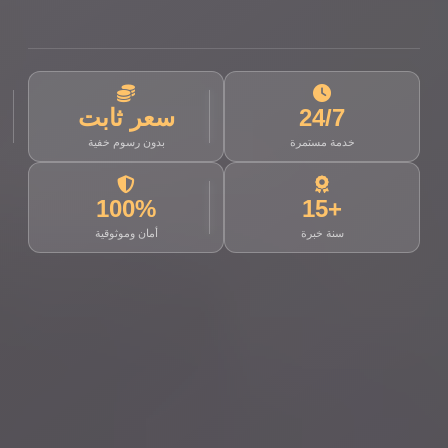
24/7
سعر ثابت
خدمة مستمرة
بدون رسوم خفية
100%
+15
سنة خبرة
أمان وموثوقية