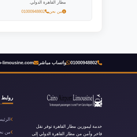
مطار القاهرة الدولي.
من نحن
01000948802
01000948802
واتساب مباشر
o-limousine.com
روابط 
الرئيس
خدمة ليموزين مطار القاهرة توفر نقل
من نح
فاخر وآمن من مطار القاهرة الدولي إلى