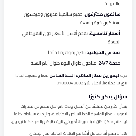
والمريحة
سائقون محترفون:
جميع سائقينا مدربون ومرخصون
ويمتلكون خبرة واسعة
أسعار تنافسية:
نقدم أفضل الأسعار دون التفريط في
الجودة
دقة في المواعيد:
نلتزم بمواعيدنا دائماً
خدمة 24/7:
متاحون طوال اليوم طوال أيام السنة
جرب
ليموزين مطار القاهرة الخط الساخن
معنا وستعرف لماذا
يثق بنا عملاؤنا. اتصل الآن: 01000948802
سؤال يتكرر كثيرًا
يسأل كثير من عملائنا عن أفضل وقت للتواصل بخصوص مميزات
ليموزين مطار القاهرة الخط الساخن الاحترافية، والإجابة ببساطة: كلما
تواصلتم مبكرًا، كان لدينا مرونة أكبر في تلبية طلبكم بالضبط كما تريدون.
هذا لا يمنع أننا نتعامل أيضًا مع الطلبات العاجلة قدر الإمكان.