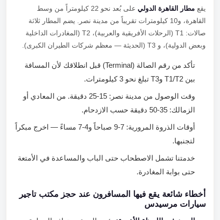
يقع
مطار القاهرة الدولي
على بُعد نحو 22 كيلومتراً من وسط
القاهرة، و10 كيلومترات تقريباً من مدينة نصر. يضم المطار ثلاثة
صالات: T1 (الرحلات الأفريقية والعربية)، T2 (المغادرات الداخلية
وبعض الدولية)، و T3 (الحديثة — معظم شركات الطيران الكبرى).
تأكد من رقم الصالة (Terminal) قبل انطلاقك لأن المسافة
بين T1/T2 وT3 تبلغ نحو 3 كيلومترات.
وقت الوصول من مدينة نصر: 15-25 دقيقة. من المعادي أو
الزمالك: 35-50 دقيقة حسب الازدحام.
أوقات الذروة المرورية: 7-9 صباحاً و4-7 مساءً — اخرج مبكراً
لتجنبها.
خدمتنا تشمل الاصطحاب حتى الباب والمساعدة في الأمتعة
حتى بوابة المغادرة.
أخطاء شائعة يقع فيها المسافرون عند حجز مكتب تاجير
سيارات مرسيدس