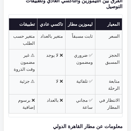
الفرق بين الليموزين والتاكسي العادي وتطبيقات
التوصيل
المعيار
ليموزين مطار
تاكسي عادي
تطبيقات
السعر
ثابت مسبقاً
متغير بالعداد
متغير حسب
الطلب
الحجز
✅ ضروري
❌ لا يوجد
⚠️ غير
المسبق
ومضمون
مضمون
وقت الذروة
متابعة
✅ تلقائية
❌ لا
⚠️ جزئية
الرحلة
الانتظار في
✅ مجاني
❌ بالعداد
❌ برسوم
المطار
ساعة
إضافية
معلومات عن مطار القاهرة الدولي