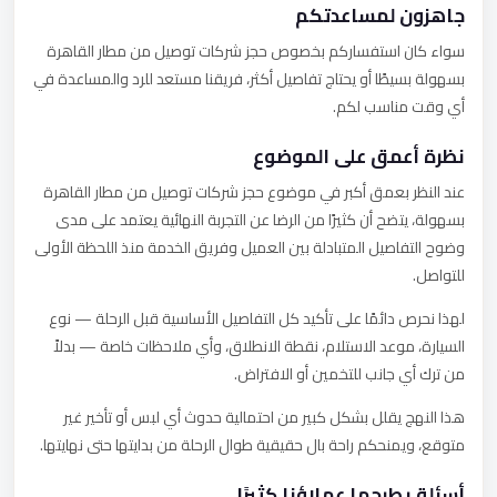
جاهزون لمساعدتكم
سواء كان استفساركم بخصوص حجز شركات توصيل من مطار القاهرة
بسهولة بسيطًا أو يحتاج تفاصيل أكثر، فريقنا مستعد للرد والمساعدة في
أي وقت مناسب لكم.
نظرة أعمق على الموضوع
عند النظر بعمق أكبر في موضوع حجز شركات توصيل من مطار القاهرة
بسهولة، يتضح أن كثيرًا من الرضا عن التجربة النهائية يعتمد على مدى
وضوح التفاصيل المتبادلة بين العميل وفريق الخدمة منذ اللحظة الأولى
للتواصل.
لهذا نحرص دائمًا على تأكيد كل التفاصيل الأساسية قبل الرحلة — نوع
السيارة، موعد الاستلام، نقطة الانطلاق، وأي ملاحظات خاصة — بدلاً
من ترك أي جانب للتخمين أو الافتراض.
هذا النهج يقلل بشكل كبير من احتمالية حدوث أي لبس أو تأخير غير
متوقع، ويمنحكم راحة بال حقيقية طوال الرحلة من بدايتها حتى نهايتها.
أسئلة يطرحها عملاؤنا كثيرًا