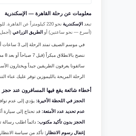
معلومات عن رحلة القاهرة — الإسكندرية
تبعد
الإسكندرية
نحو 220 كيلومتراً عن القاهرة. للوصول يمكن سلوك مسارين رئيسيين:
(أسرع — نحو ساعتين) أو
الطريق الزراعي
(أجمل م
في موسم الصيف تمتد الرحلة إلى 3 ساعات أو أكثر بسبب الكثافة المرورية.
ننصح بالانطلاق مبكراً (قبل 7 صباحاً أو بعد 8 مساءً) لتجنب الاختناقات.
سائقونا يعرفون الطريقين جيداً ويختارون الأسر
الرحلة المريحة بالليموزين توفر عليك عناء ال
أخطاء شائعة يقع فيها المسافرون عند حجز ا
الحجز في اللحظة الأخيرة:
يؤدي إلى عدم توافر
عدم تحديد عدد الأمتعة:
قد تحتاج إلى سيارة أكب
الحجز بدون تأكيد مكتوب:
دائماً اطلب رسالة تأ
إغفال رسوم الانتظار:
تأكد من سياسة الانتظار