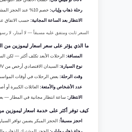
رحلة ذهاب وإياب:
خصم 10% عند الحجز المشترك.
الانتظار بعد الساعة المجانية:
حسب الاتفاق عند 
السعر ثابت ومتفق عليه مسبقاً — لا أمتار، لا 
ما الذي يؤثر على سعر اسعار ليموزين من ال
المسافة:
الرحلات الأبعد تكلف أكثر — لكن الس
نوع السيارة:
السيدان الاقتصادي أرخص من SUV أو الميني فان. اختر ما يناسب مجموعتك.
وقت الرحلة:
بعض الرحلات في أوقات المواسم أو
عدد الأشخاص والأمتعة:
العائلات الكبيرة أو أص
الانتظار:
ساعة انتظار مجانية في المطار — بعد
كيف توفر أكثر على خدمة اسعار ليموزين من
احجز مسبقاً:
الحجز المبكر يضمن توافر السيار
رحلة ذهاب وإياب:
الحجز المشترك للذهاب والعود