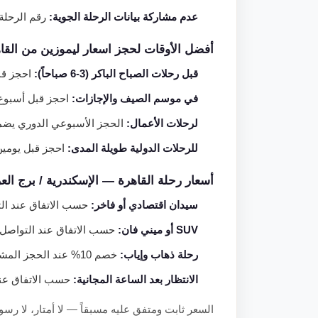
عدم مشاركة بيانات الرحلة الجوية:
رقم الرحلة 
أفضل الأوقات لحجز اسعار ليموزين من القا
قبل رحلات الصباح الباكر (3-6 صباحاً):
احجز قبلها بـ 48 سا
في موسم الصيف والإجازات:
احجز قبل أسبوع 
لرحلات الأعمال:
الحجز الأسبوعي الدوري يضمن
للرحلات الدولية طويلة المدى:
احجز قبل يومين 
أسعار رحلة القاهرة — الإسكندرية / برج ال
سيدان اقتصادي أو فاخر:
حسب الاتفاق عند التو
SUV أو ميني فان:
حسب الاتفاق عند التواصل م
رحلة ذهاب وإياب:
خصم 10% عند الحجز المشترك.
الانتظار بعد الساعة المجانية:
حسب الاتفاق عند 
السعر ثابت ومتفق عليه مسبقاً — لا أمتار، لا 