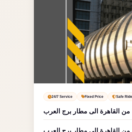
Service
VIP
Limousine
Premium
Service
vip
egypt
airport
ubre
egypt
Transfer
24/7 Service
Fixed Price
Safe Rid
to
من القاهرة الى مطار برج العرب
Cairo
Airport
from
من القاهرة الى مطار برج العرب