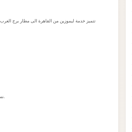
تتميز خدمة ليموزين من القاهرة الى مطار برج العرب لدي
نسعى لجعل تجربة الحجز سهلة قدر الإمكان لعملائنا.