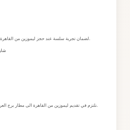
لضمان تجربة سلسة عند حجز ليموزين من القاهرة الى مطار برج العرب، إليكم بعض النصائح العملية.
شارك
نلتزم في تقديم ليموزين من القاهرة الى مطار برج العرب بمعايير واضحة نضعها نصب أعيننا مع كل عميل.