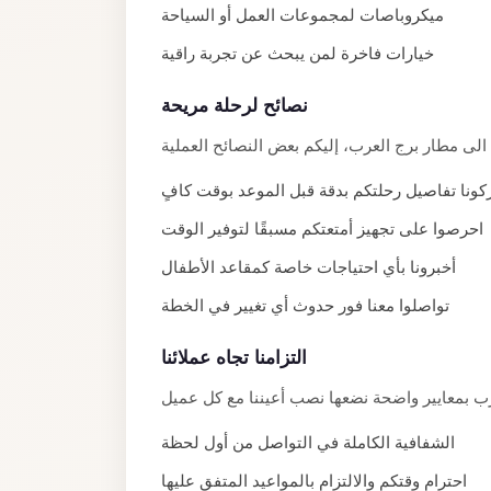
ميكروباصات لمجموعات العمل أو السياحة
El
Sheikh
خيارات فاخرة لمن يبحث عن تجربة راقية
Transfer
نصائح لرحلة مريحة
from
Cairo
Sharm
ونا تفاصيل رحلتكم بدقة قبل الموعد بوقت كافٍ
El
احرصوا على تجهيز أمتعتكم مسبقًا لتوفير الوقت
Sheikh
أخبرونا بأي احتياجات خاصة كمقاعد الأطفال
Taxi
تواصلوا معنا فور حدوث أي تغيير في الخطة
Sharm
El
التزامنا تجاه عملائنا
Sheikh
Limousine
Service
الشفافية الكاملة في التواصل من أول لحظة
Sharm
احترام وقتكم والالتزام بالمواعيد المتفق عليها