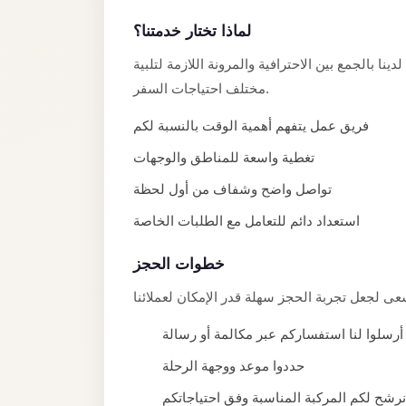
Alexandria
لماذا تختار خدمتنا؟
Transfer
from
نا بالجمع بين الاحترافية والمرونة اللازمة لتلبية
Cairo
مختلف احتياجات السفر.
Airport
فريق عمل يتفهم أهمية الوقت بالنسبة لكم
Transfer
تغطية واسعة للمناطق والوجهات
Companies
from
تواصل واضح وشفاف من أول لحظة
Cairo
استعداد دائم للتعامل مع الطلبات الخاصة
Airport
خطوات الحجز
Third
Settlement
Taxi
أرسلوا لنا استفساركم عبر مكالمة أو رسالة
taxi
حددوا موعد ووجهة الرحلة
limousine
نرشح لكم المركبة المناسبة وفق احتياجاتكم