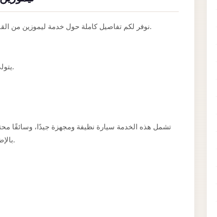
نوفر لكم تفاصيل كاملة حول خدمة ليموزين من القاهرة الى مطار برج العرب وطريقة حجزها بسهولة.
يتولى سائقون ذوو خبرة تنفيذ هذه الخدمة بعناية ودقة.
تشمل هذه الخدمة سيارة نظيفة ومجهزة جيدًا، وسائقًا محت،
بالإضافة إلى متابعة دقيقة لموعد وصولكم أو انطلاقكم.