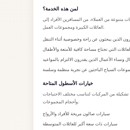
Limousine
لمن هذه الخدمة؟
Service
 متنوعة من العملاء، من المسافرين الأفراد إلى
Sphinx
العائلات الكبيرة ومجموعات العمل.
Airport
Limousine
ون الذين يبحثون عن راحة وخصوصية أثناء التنقل
shuttle
لعائلات التي تحتاج مساحة كافية للأمتعة والأطفال
bus
ل ونساء الأعمال الذين يقدرون الالتزام بالمواعيد
cairo
وعات السياح الباحثين عن تجربة منظمة وسلسة
airport
Sheikh
خيارات الأسطول المتاحة
Zayed
 تشكيلة من المركبات لتناسب مختلف الاحتياجات
Taxi
وأحجام المجموعات.
sharm
سيارات صالون مريحة للأفراد والأزواج
taxi
سيارات ذات سعة أكبر للعائلات المتوسطة
Sharm