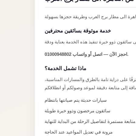
Anywhere
Transfer
to
خدمة موثوقة بسائقين محترفين
Cairo
Airport
Transfer
احجز الآن — اتصل أو واتساب 01000948802.
Service
from
ماذا تشمل الخدمة؟
Cairo
رفًا على دراية تامة بالطرق والمسارات المناسبة
Airport
Transfer
سيارات حديثة يتم صيانتها بانتظام
from
سائقون مرخصون وذوو خبرة طويلة
Cairo
Airport
متابعة مستمرة لتفاصيل الرحلة من البداية للنهاية
to
مرونة في تعديل المواعيد عند الحاجة