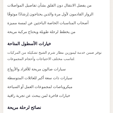
El
من يفضل الانتقال دون القلق بشأن تفاصيل المواصلات
Sheikh
الزوار القادمون لأول مرة والذين يحتاجون إرشادًا موثوقًا
Transfer
أصحاب المناسبات الخاصة الباحثين عن لمسة مميزة
from
من يخطط لرحلة طويلة ويحتاج مركبة مريحة
Cairo
Sharm
خيارات الأسطول المتاحة
El
نوفر ضمن خدمة ليموزين مطار شرم الشيخ تشكيلة من المركبات
Sheikh
لتناسب مختلف الاحتياجات وأحجام المجموعات.
Taxi
سيارات صالون مريحة للأفراد والأزواج
Sharm
سيارات ذات سعة أكبر للعائلات المتوسطة
El
Sheikh
ميكروباصات لمجموعات العمل أو السياحة
Limousine
خيارات فاخرة لمن يبحث عن تجربة راقية
Service
نصائح لرحلة مريحة
Sharm