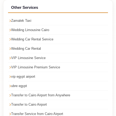
Faisal
Other Services
Taxi
El
Zamalek Taxi
Rehab
Wedding Limousine Cairo
Limousine
Wedding Car Rental Service
Service
Wedding Car Rental
El
Rehab
VIP Limousine Service
Limousine
VIP Limousine Premium Service
Egypt
vip egypt airport
Limousine
ubre egypt
egypt
Transfer to Cairo Airport from Anywhere
airport
taxi
Transfer to Cairo Airport
Downtown
Transfer Service from Cairo Airport