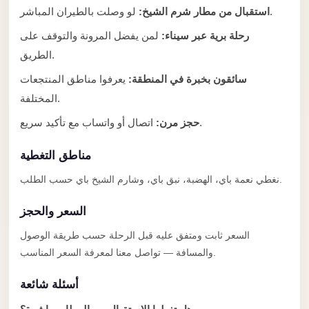
Anywhere
لو وصلت بالطيران المباشر.
استقبال من مطار شرم الشيخ:
Transfer
رحلة برية عبر سيناء:
لمن يفضل المرونة والتوقف على
to
الطريق.
Cairo
سائقون بخبرة في المنطقة:
يعرفوا مناطق المنتجعات
Airport
المختلفة.
Transfer
اتصال أو واتساب مع تأكيد سريع.
حجز مرن:
Service
from
مناطق التغطية
Cairo
نغطي نعمة باي، الهضبة، نبق باي، وشارم الشيخ باي حسب الطلب.
Airport
السعر والحجز
Transfer
from
السعر ثابت ومتفق عليه قبل الرحلة حسب طريقة الوصول
Cairo
والمسافة — تواصل معنا لمعرفة السعر المناسب.
Airport
أسئلة شائعة
to