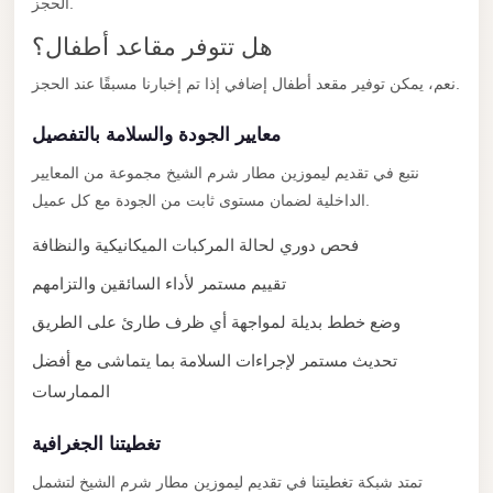
City
الحجز.
Transfer
هل تتوفر مقاعد أطفال؟
from
نعم، يمكن توفير مقعد أطفال إضافي إذا تم إخبارنا مسبقًا عند الحجز.
Cairo
Airport
معايير الجودة والسلامة بالتفصيل
North
نتبع في تقديم ليموزين مطار شرم الشيخ مجموعة من المعايير
Coast
الداخلية لضمان مستوى ثابت من الجودة مع كل عميل.
Taxi
فحص دوري لحالة المركبات الميكانيكية والنظافة
North
تقييم مستمر لأداء السائقين والتزامهم
Coast
Limousine
وضع خطط بديلة لمواجهة أي ظرف طارئ على الطريق
Service
تحديث مستمر لإجراءات السلامة بما يتماشى مع أفضل
North
الممارسات
Coast
تغطيتنا الجغرافية
Limousine
تمتد شبكة تغطيتنا في تقديم ليموزين مطار شرم الشيخ لتشمل