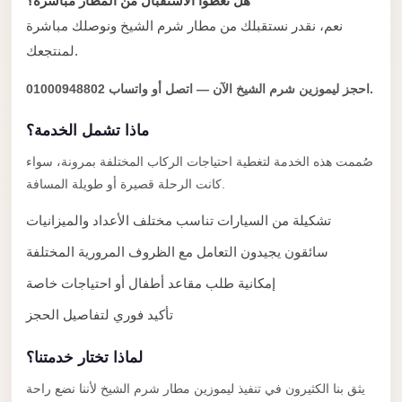
Alexandria
هل تغطوا الاستقبال من المطار مباشرة؟
نعم، نقدر نستقبلك من مطار شرم الشيخ ونوصلك مباشرة
Transfer
لمنتجعك.
from
Cairo
احجز ليموزين شرم الشيخ الآن — اتصل أو واتساب 01000948802.
Airport
ماذا تشمل الخدمة؟
Transfer
صُممت هذه الخدمة لتغطية احتياجات الركاب المختلفة بمرونة، سواء
Companies
كانت الرحلة قصيرة أو طويلة المسافة.
from
Cairo
تشكيلة من السيارات تناسب مختلف الأعداد والميزانيات
Airport
سائقون يجيدون التعامل مع الظروف المرورية المختلفة
Third
إمكانية طلب مقاعد أطفال أو احتياجات خاصة
Settlement
تأكيد فوري لتفاصيل الحجز
Taxi
taxi
لماذا تختار خدمتنا؟
limousine
يثق بنا الكثيرون في تنفيذ ليموزين مطار شرم الشيخ لأننا نضع راحة