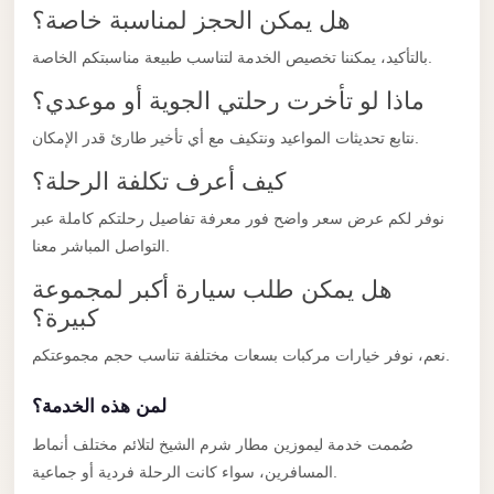
Limousine
هل يمكن الحجز لمناسبة خاصة؟
Service
بالتأكيد، يمكننا تخصيص الخدمة لتناسب طبيعة مناسبتكم الخاصة.
Sphinx
ماذا لو تأخرت رحلتي الجوية أو موعدي؟
Airport
نتابع تحديثات المواعيد ونتكيف مع أي تأخير طارئ قدر الإمكان.
Limousine
كيف أعرف تكلفة الرحلة؟
shuttle
bus
نوفر لكم عرض سعر واضح فور معرفة تفاصيل رحلتكم كاملة عبر
cairo
التواصل المباشر معنا.
airport
هل يمكن طلب سيارة أكبر لمجموعة
كبيرة؟
Sheikh
Zayed
نعم، نوفر خيارات مركبات بسعات مختلفة تناسب حجم مجموعتكم.
Taxi
لمن هذه الخدمة؟
sharm
صُممت خدمة ليموزين مطار شرم الشيخ لتلائم مختلف أنماط
taxi
المسافرين، سواء كانت الرحلة فردية أو جماعية.
Sharm