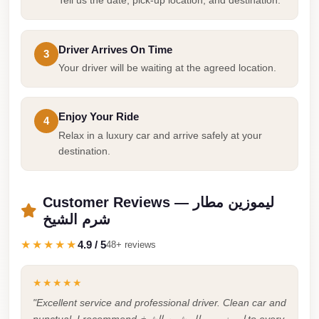
Tell us the date, pick-up location, and destination.
Cairo
Limousine
Driver Arrives On Time
3
Companies
Your driver will be waiting at the agreed location.
at
Cairo
Airport
Enjoy Your Ride
4
Relax in a luxury car and arrive safely at your
limousine
destination.
cairo
airport
Customer Reviews — ليموزين مطار
limousine
شرم الشيخ
Hurghada
★★★★★
4.9 / 5
48+ reviews
Transfer
from
★★★★★
Cairo
"Excellent service and professional driver. Clean car and
Hurghada