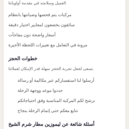
taxi
العميل وسلامته في مقدمة أولوياتنا.
cairo
مركبات يتم فحصها وصيانتها بانتظام
airport
سائقون يخضعون لمعايير اختيار دقيقة
taxi
أسعار واضحة دون مفاجآت
airport
cairo
مرونة في التعامل مع تغييرات اللحظة الأخيرة
Suez
خطوات الحجز
Taxi
نسعى لجعل تجربة الحجز سهلة قدر الإمكان لعملائنا.
Suez
أرسلوا لنا استفساركم عبر مكالمة أو رسالة
Limousine
حددوا موعد ووجهة الرحلة
Sphinx
Airport
نرشح لكم المركبة المناسبة وفق احتياجاتكم
Taxi
نتابع معكم حتى إتمام الرحلة بنجاح
Sphinx
أسئلة شائعة عن ليموزين مطار شرم الشيخ
Airport