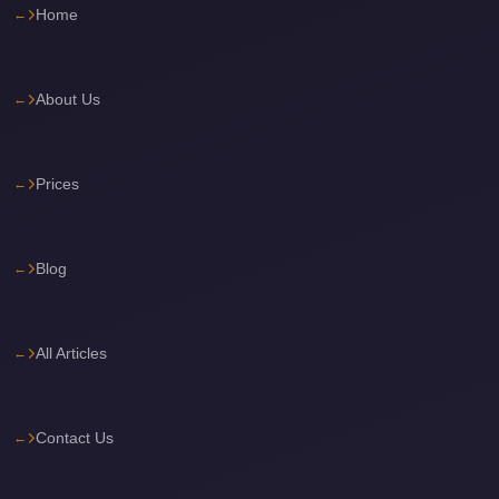
Home
Cairo
Limousine
Service
About Us
Cairo
Limousine
Company
Prices
Cairo
Limousine
Blog
Companies
Cairo
All Articles
Limousine
Cairo
International
Contact Us
Airport
Transfer