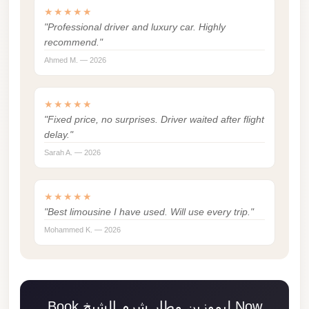
Madinaty
★★★★★
Limousine
"Professional driver and luxury car. Highly
Service
recommend."
Ahmed M. — 2026
Madinaty
Limousine
★★★★★
Maadi
"Fixed price, no surprises. Driver waited after flight
Limousine
delay."
Service
Sarah A. — 2026
Maadi
Limousine
★★★★★
"Best limousine I have used. Will use every trip."
Luxor
Mohammed K. — 2026
Limousine
Service
Luxor
Limousine
Book ليموزين مطار شرم الشيخ Now