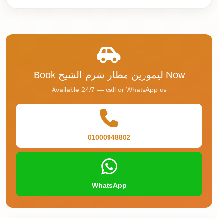
Airport
Service
Group
Transfer
from
Cairo
Book ليموزين مطار شرم الشيخ Now
Airport
Available 24/7 — call or WhatsApp us
Giza
Taxi
First
01000948802
Settlement
Taxi
Fifth
WhatsApp
Settlement
Taxi