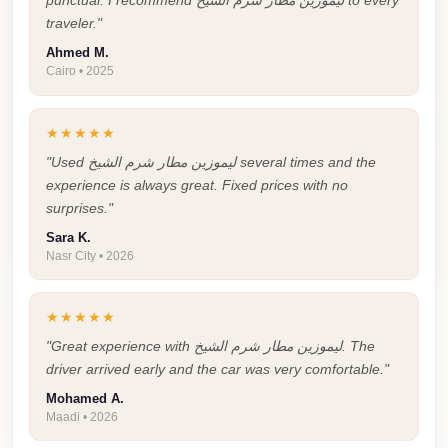
punctual. I recommend ليموزين مطار شرم الشيخ to every
Taxi
traveler."
Ahmed M.
Hurghada
Cairo • 2025
Limousine
Service
★★★★★
Hurghada
"Used ليموزين مطار شرم الشيخ several times and the
Limousine
experience is always great. Fixed prices with no
surprises."
Helwan
Sara K.
Taxi
Nasr City • 2026
Heliopolis
Taxi
★★★★★
Group
"Great experience with ليموزين مطار شرم الشيخ. The
Transfer
driver arrived early and the car was very comfortable."
from
Mohamed A.
Maadi • 2026
Cairo