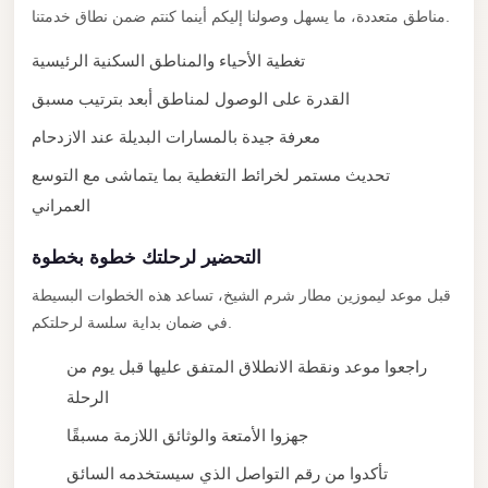
New
مناطق متعددة، ما يسهل وصولنا إليكم أينما كنتم ضمن نطاق خدمتنا.
Capital
Taxi
تغطية الأحياء والمناطق السكنية الرئيسية
New
القدرة على الوصول لمناطق أبعد بترتيب مسبق
Cairo
معرفة جيدة بالمسارات البديلة عند الازدحام
Transfer
تحديث مستمر لخرائط التغطية بما يتماشى مع التوسع
from
العمراني
Cairo
Airport
التحضير لرحلتك خطوة بخطوة
New
قبل موعد ليموزين مطار شرم الشيخ، تساعد هذه الخطوات البسيطة
Cairo
في ضمان بداية سلسة لرحلتكم.
Taxi
راجعوا موعد ونقطة الانطلاق المتفق عليها قبل يوم من
New
الرحلة
Cairo
جهزوا الأمتعة والوثائق اللازمة مسبقًا
Limousine
Service
تأكدوا من رقم التواصل الذي سيستخدمه السائق