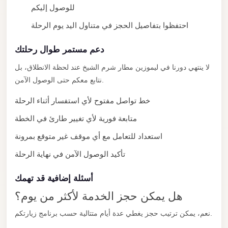
للوصول إليكم
New
Cairo
احتفظوا بتفاصيل الحجز في متناول اليد يوم الرحلة
Limousine
دعم مستمر طوال رحلتك
New
لا ينتهي دورنا في ليموزين مطار شرم الشيخ عند لحظة الانطلاق، بل
Administrative
نتابع معكم حتى الوصول الآمن.
Capital
Transfer
خط تواصل مفتوح لأي استفسار أثناء الرحلة
New
متابعة فورية لأي تغيير طارئ في الخطة
Administrative
استعداد للتعامل مع أي موقف غير متوقع بمرونة
Capital
تأكيد الوصول الآمن في نهاية الرحلة
Limousine
Nasr
أسئلة إضافية قد تهمك
City
هل يمكن حجز الخدمة لأكثر من يوم؟
Taxi
نعم، يمكن ترتيب حجز يغطي عدة أيام متتالية حسب برنامج زيارتكم.
Nasr