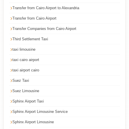
Cairo
Transfer from Cairo Airport to Alexandria
Taxi
Transfer from Cairo Airport
Dokki
Transfer Companies from Cairo Airport
Taxi
Third Settlement Taxi
Dahab
Limousine
taxi limousine
Sinai
taxi cairo airport
Service
taxi airport cairo
Dahab
Suez Taxi
Limousine
Suez Limousine
Corporate
Transfer
Sphinx Airport Taxi
Service
Sphinx Airport Limousine Service
Cairo
Sphinx Airport Limousine
Business