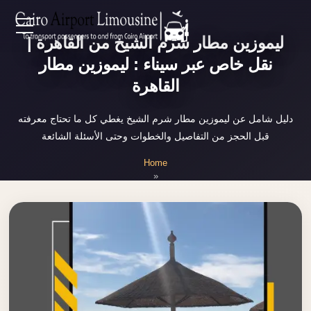
Zamalek
ليموزين مطار شرم الشيخ من القاهرة |
EN
Taxi
نقل خاص عبر سيناء : ليموزين مطار
Wedding
القاهرة
AR
Limousine
Cairo
دليل شامل عن ليموزين مطار شرم الشيخ يغطي كل ما تحتاج معرفته
Home
قبل الحجز من التفاصيل والخطوات وحتى الأسئلة الشائعة
Wedding
Car
Home
Services
Rental
»
ليموزين مطار شرم الشيخ
Service
About Us
Wedding
Car
Prices
Rental
VIP
Blog
Limousine