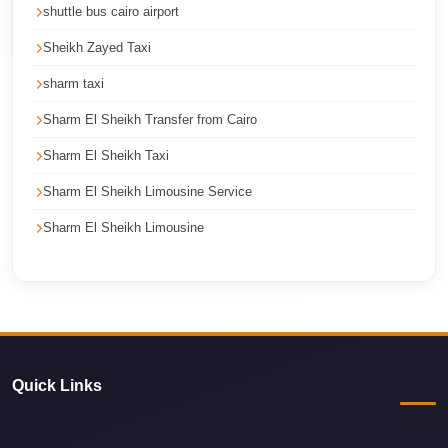
shuttle bus cairo airport
Corporate
Sheikh Zayed Taxi
Transfer
Service
sharm taxi
Cairo
Sharm El Sheikh Transfer from Cairo
Car
Sharm El Sheikh Taxi
Rental
Sharm El Sheikh Limousine Service
with
Driver
Sharm El Sheikh Limousine
Cairo
Sightseeing
Tours
Service
Cairo
Quick Links
Sightseeing
Tours