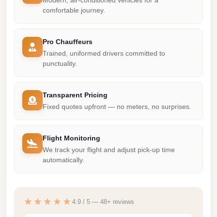
Modern, air-conditioned vehicles for a
comfortable journey.
Mercedes
Car
Rental
Pro Chauffeurs
Trained, uniformed drivers committed to
Marsa
punctuality.
Matrouh
Taxi
Transparent Pricing
Marsa
Fixed quotes upfront — no meters, no surprises.
Matrouh
Limousine
Flight Monitoring
Mansoura
We track your flight and adjust pick-up time
Limousine
automatically.
Service
Mansoura
★★★★★
4.9 / 5 — 48+ reviews
Limousine