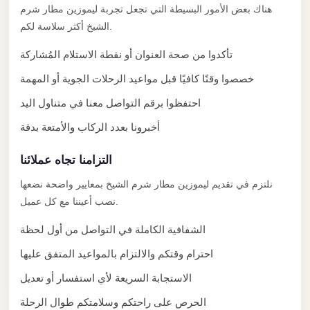
El
هناك بعض الأمور البسيطة التي تجعل تجربة ليموزين مطار شرم
Sheikh
الشيخ أكثر سلاسة لكم.
Limousine
تأكدوا من صحة العنوان أو نقطة الاستلام المُشاركة
Saint
خصصوا وقتًا كافيًا قبل مواعيد الرحلات الجوية أو المهمة
Catherine
احتفظوا برقم التواصل معنا في متناول اليد
Transfer
Mountain
أخبرونا بعدد الركاب والأمتعة بدقة
Trip
التزامنا تجاه عملائنا
Saint
نلتزم في تقديم ليموزين مطار شرم الشيخ بمعايير واضحة نضعها
Catherine
نصب أعيننا مع كل عميل.
Transfer
الشفافية الكاملة في التواصل من أول لحظة
Pyramids
Taxi
احترام وقتكم والالتزام بالمواعيد المتفق عليها
Private
الاستجابة السريعة لأي استفسار أو تعديل
Car
الحرص على راحتكم وسلامتكم طوال الرحلة