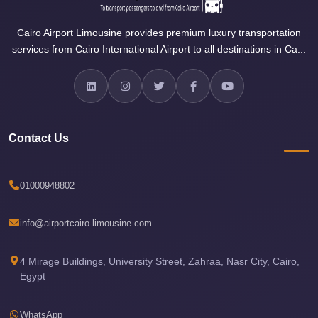
Sea
Cairo Airport Limousine provides premium luxury transportation
Resorts
services from Cairo International Airport to all destinations in Ca...
Transfer
Cairo
Airport
Taxi
Contact Us
cairo
airport
shuttle
01000948802
Cairo
info@airportcairo-limousine.com
Airport
Limousine
4 Mirage Buildings, University Street, Zahraa, Nasr City, Cairo,
to
Egypt
Alexandria
Cairo
WhatsApp