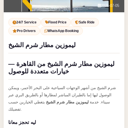
Service
Contact Us
2026-07-05
VIP
Book Now
Limousine
24/7 Service
Fixed Price
Safe Ride
Premium
Pro Drivers
WhatsApp Booking
Service
ليموزين مطار شرم الشيخ
vip
egypt
ليموزين مطار شرم الشيخ من القاهرة —
airport
خيارات متعددة للوصول
ubre
egypt
شرم الشيخ من أشهر الوجهات السياحية على البحر الأحمر، ويمكن
Transfer
الوصول ليها إما بالطيران المباشر لمطارها أو بالطريق البري عبر
to
سيناء. خدمة
ليموزين مطار شرم الشيخ
بتغطي الخيارين حسب
Cairo
تفضيلك.
Airport
ليه تحجز معانا
from