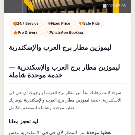
Service
Contact Us
2026-07-05
VIP
Book Now
Limousine
24/7 Service
Fixed Price
Safe Ride
Premium
Pro Drivers
WhatsApp Booking
Service
ليموزين مطار برج العرب والإسكندرية
vip
egypt
ليموزين مطار برج العرب والإسكندرية —
airport
خدمة موحدة شاملة
ubre
egypt
سواء كانت رحلتك تبدأ من مطار برج العرب أو وجهتك أي حي في
Transfer
الإسكندرية، خدمة
ليموزين مطار برج العرب والإسكندرية
بتوفرلك
to
تغطية موحدة وشاملة للمنطقة بالكامل.
Cairo
ليه تحجز معانا
Airport
from
تغطية موحدة:
من المطار لأي حي في الإسكندرية بنفس