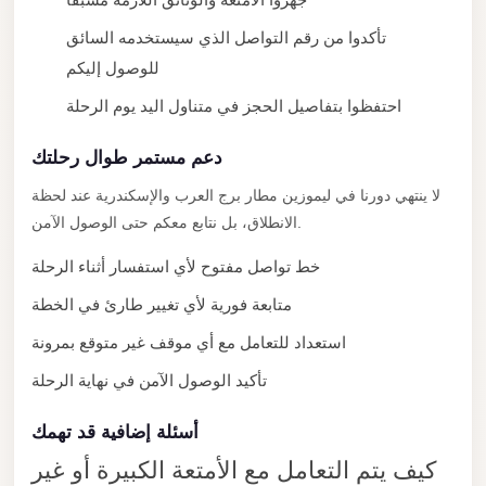
New
تأكدوا من رقم التواصل الذي سيستخدمه السائق
Cairo
للوصول إليكم
Limousine
احتفظوا بتفاصيل الحجز في متناول اليد يوم الرحلة
New
Administrative
دعم مستمر طوال رحلتك
Capital
لا ينتهي دورنا في ليموزين مطار برج العرب والإسكندرية عند لحظة
Transfer
الانطلاق، بل نتابع معكم حتى الوصول الآمن.
New
خط تواصل مفتوح لأي استفسار أثناء الرحلة
Administrative
متابعة فورية لأي تغيير طارئ في الخطة
Capital
Limousine
استعداد للتعامل مع أي موقف غير متوقع بمرونة
Nasr
تأكيد الوصول الآمن في نهاية الرحلة
City
أسئلة إضافية قد تهمك
Taxi
كيف يتم التعامل مع الأمتعة الكبيرة أو غير
Nasr