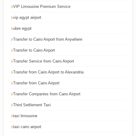
Cairo
VIP Limousine Premium Service
Taxi
vip egypt airport
Dokki
ubre egypt
Taxi
Transfer to Cairo Airport from Anywhere
Dahab
Transfer to Cairo Airport
Limousine
Sinai
Transfer Service from Cairo Airport
Service
Transfer from Cairo Airport to Alexandria
Dahab
Transfer from Cairo Airport
Limousine
Transfer Companies from Cairo Airport
Corporate
Third Settlement Taxi
Transfer
Service
taxi limousine
Cairo
taxi cairo airport
Business