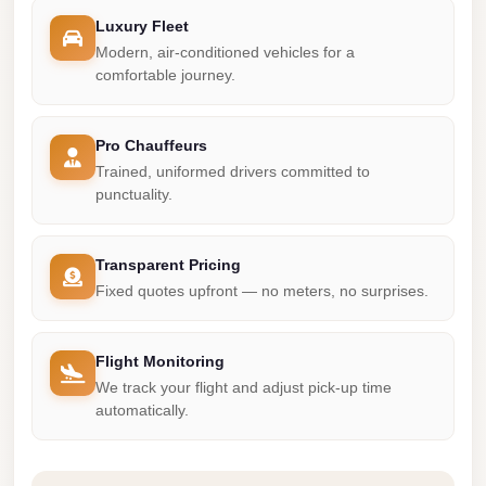
Luxury Fleet
Mercedes
Modern, air-conditioned vehicles for a
Car
comfortable journey.
Rental
Marsa
Pro Chauffeurs
Matrouh
Trained, uniformed drivers committed to
Taxi
punctuality.
Marsa
Matrouh
Transparent Pricing
Limousine
Fixed quotes upfront — no meters, no surprises.
Mansoura
Limousine
Flight Monitoring
Service
We track your flight and adjust pick-up time
automatically.
Mansoura
Limousine