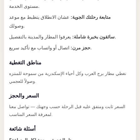
Anywhere
مستوى الخدمة.
Transfer
متابعة رحلتك الجوية:
عشان الانطلاق يتظبط مع موعد
to
وصولك.
Cairo
يعرفوا المطار والمدينة بالتفصيل.
سائقون بخبرة شاملة:
Airport
اتصال أو واتساب مع تأكيد سريع.
حجز مرن:
Transfer
Service
مناطق التغطية
from
نغطي مطار برج العرب وكل أحياء الإسكندرية من سموحة للمنتزه
Cairo
وصولاً للعجمي.
Airport
السعر والحجز
Transfer
from
السعر ثابت ومتفق عليه قبل الرحلة حسب وجهتك — تواصل معنا
Cairo
لمعرفة السعر المناسب.
Airport
أسئلة شائعة
to