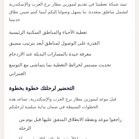
New
تمتد شبكة تغطيتنا في تقديم ليموزين مطار برج العرب والإسكندرية
Capital
لتشمل مناطق متعددة، ما يسهل وصولنا إليكم أينما كنتم ضمن نطاق
Taxi
خدمتنا.
New
تغطية الأحياء والمناطق السكنية الرئيسية
Cairo
القدرة على الوصول لمناطق أبعد بترتيب مسبق
Transfer
from
معرفة جيدة بالمسارات البديلة عند الازدحام
Cairo
تحديث مستمر لخرائط التغطية بما يتماشى مع التوسع
Airport
العمراني
New
التحضير لرحلتك خطوة بخطوة
Cairo
Taxi
قبل موعد ليموزين مطار برج العرب والإسكندرية، تساعد هذه
الخطوات البسيطة في ضمان بداية سلسة لرحلتكم.
New
Cairo
راجعوا موعد ونقطة الانطلاق المتفق عليها قبل يوم من
Limousine
الرحلة
Service
جهزوا الأمتعة والوثائق اللازمة مسبقًا