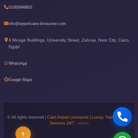
Airport
01000948802
Limousine
Services
info@airportcairo-limousine.com
—
Complete
4 Mirage Buildings, University Street, Zahraa, Nasr City, Cairo,
Egypt
Guide
Cairo
WhatsApp
Airport
Limousine
Google Maps
Service
Cairo
Airport
Limousine
© All rights reserved |
Cairo Airport Limousine | Luxury Transportation
Prices
Services 24/7
-
admin
Cairo