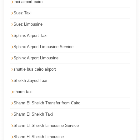
taxi airport cairo
Corporate
Suez Taxi
Transfer
Service
Suez Limousine
Cairo
Sphinx Airport Taxi
Car
Sphinx Airport Limousine Service
Rental
Sphinx Airport Limousine
with
Driver
shuttle bus cairo airport
Cairo
Sheikh Zayed Taxi
Sightseeing
sharm taxi
Tours
Sharm El Sheikh Transfer from Cairo
Service
Sharm El Sheikh Taxi
Cairo
Sharm El Sheikh Limousine Service
Sightseeing
Tours
Sharm El Sheikh Limousine