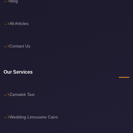
Blog
Cairo
International
All Articles
Airport
Limousine
cairo
Contact Us
cab
Cairo
Alexandria
Our Services
Limousine
Prices
Zamalek Taxi
Cairo
Alexandria
Limousine
Wedding Limousine Cairo
cairo
airport