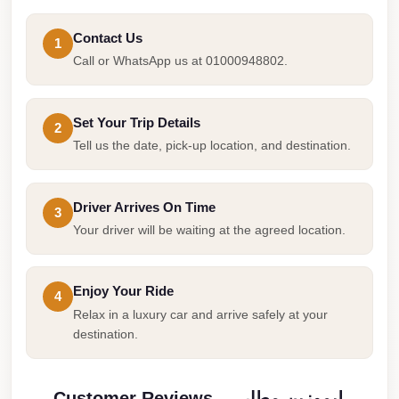
Cairo
Contact Us
1
Limousine
Call or WhatsApp us at 01000948802.
Companies
at
Cairo
Set Your Trip Details
2
Airport
Tell us the date, pick-up location, and destination.
limousine
cairo
Driver Arrives On Time
3
airport
Your driver will be waiting at the agreed location.
limousine
Hurghada
Enjoy Your Ride
4
Transfer
Relax in a luxury car and arrive safely at your
destination.
from
Cairo
Hurghada
Customer Reviews — ليموزين مطار