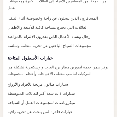
من العملاء، من المسافرين الأفراد إلى العائلات الكبيرة ومجموعات
El
العمل.
Sheikh
المسافرون الذين يبحثون عن راحة وخصوصية أثناء التنقل
Transfer
from
العائلات التي تحتاج مساحة كافية للأمتعة والأطفال
Cairo
رجال ونساء الأعمال الذين يقدرون الالتزام بالمواعيد
Sharm
مجموعات السياح الباحثين عن تجربة منظمة وسلسة
El
Sheikh
خيارات الأسطول المتاحة
Taxi
نوفر ضمن خدمة ليموزين مطار برج العرب والإسكندرية تشكيلة من
المركبات لتناسب مختلف الاحتياجات وأحجام المجموعات.
Sharm
El
سيارات صالون مريحة للأفراد والأزواج
Sheikh
سيارات ذات سعة أكبر للعائلات المتوسطة
Limousine
Service
ميكروباصات لمجموعات العمل أو السياحة
خيارات فاخرة لمن يبحث عن تجربة راقية
Sharm