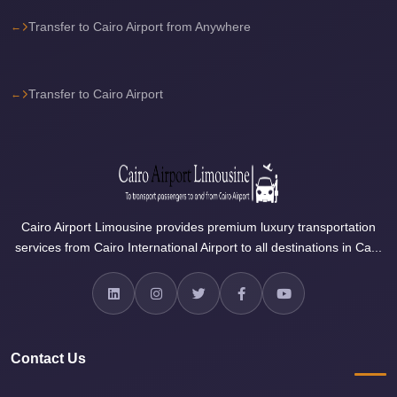
Sea
Transfer to Cairo Airport from Anywhere
Resorts
Transfer
Transfer to Cairo Airport
Cairo
Airport
Taxi
cairo
airport
shuttle
Cairo Airport Limousine provides premium luxury transportation
services from Cairo International Airport to all destinations in Ca...
Cairo
Airport
Limousine
to
Alexandria
Contact Us
Cairo