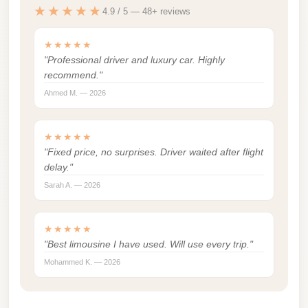
Madinaty
★★★★★
4.9 / 5 — 48+ reviews
Limousine
Service
★★★★★
"Professional driver and luxury car. Highly
Madinaty
recommend."
Limousine
Ahmed M. — 2026
Maadi
Limousine
★★★★★
Service
"Fixed price, no surprises. Driver waited after flight
delay."
Maadi
Sarah A. — 2026
Limousine
Luxor
★★★★★
Limousine
"Best limousine I have used. Will use every trip."
Service
Mohammed K. — 2026
Luxor
Limousine