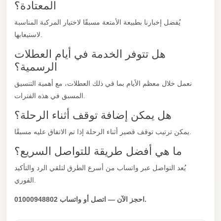
المعتادة؟
City
يُفضل إخبارنا بطبيعة الأمتعة مسبقًا لاختيار المركبة المناسبة
Limousine
لاستيعابها.
Service
هل تتوفر الخدمة في أيام العطلات
Nasr
الرسمية؟
City
Limousine
نعمل خلال معظم الأيام بما في ذلك العطلات، مع أهمية التنسيق
المسبق في هذه الفترات.
Mohandessin
Taxi
هل يمكن إضافة توقف أثناء الرحلة؟
Mercedes
يمكن ترتيب توقف قصير أثناء الرحلة إذا تم الاتفاق عليه مسبقًا.
Limousine
ما هي أفضل طريقة للتواصل السريع؟
Mercedes
يُعد التواصل عبر واتساب من أسرع الطرق لتلقي الرد والتأكيد
Car
الفوري.
Rental
احجز الآن — اتصل أو واتساب 01000948802.
with
Driver