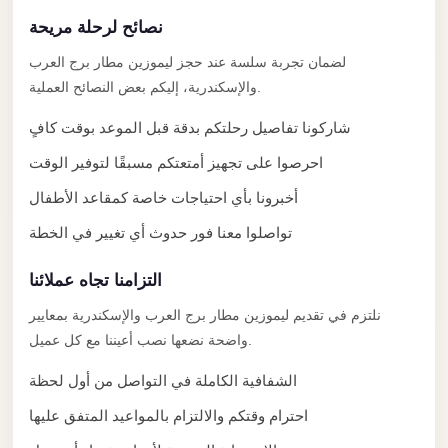
El
نصائح لرحلة مريحة
Sheikh
Limousine
لضمان تجربة سلسة عند حجز ليموزين مطار برج العرب
والإسكندرية، إليكم بعض النصائح العملية.
Saint
Catherine
شاركونا تفاصيل رحلتكم بدقة قبل الموعد بوقت كافٍ
Transfer
احرصوا على تجهيز أمتعتكم مسبقًا لتوفير الوقت
Mountain
أخبرونا بأي احتياجات خاصة كمقاعد الأطفال
Trip
تواصلوا معنا فور حدوث أي تغيير في الخطة
Saint
Catherine
التزامنا تجاه عملائنا
Transfer
نلتزم في تقديم ليموزين مطار برج العرب والإسكندرية بمعايير
Pyramids
واضحة نضعها نصب أعيننا مع كل عميل.
Taxi
الشفافية الكاملة في التواصل من أول لحظة
Private
احترام وقتكم والالتزام بالمواعيد المتفق عليها
Car