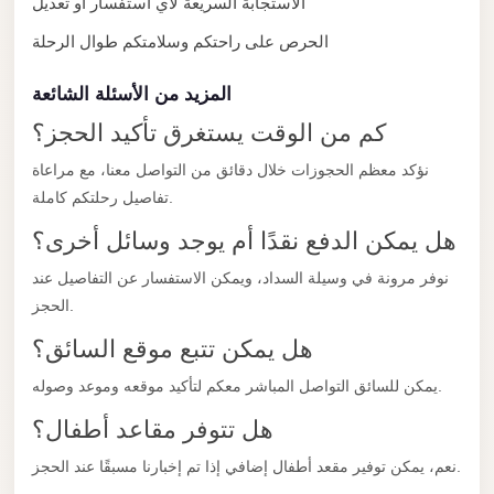
الاستجابة السريعة لأي استفسار أو تعديل
with
Driver
الحرص على راحتكم وسلامتكم طوال الرحلة
Prices
المزيد من الأسئلة الشائعة
Limousine
كم من الوقت يستغرق تأكيد الحجز؟
Service
Alexandria
نؤكد معظم الحجوزات خلال دقائق من التواصل معنا، مع مراعاة
Cairo
تفاصيل رحلتكم كاملة.
Port
هل يمكن الدفع نقدًا أم يوجد وسائل أخرى؟
Said
نوفر مرونة في وسيلة السداد، ويمكن الاستفسار عن التفاصيل عند
Limousine
الحجز.
Service
هل يمكن تتبع موقع السائق؟
Port
يمكن للسائق التواصل المباشر معكم لتأكيد موقعه وموعد وصوله.
Said
Limousine
هل تتوفر مقاعد أطفال؟
October
نعم، يمكن توفير مقعد أطفال إضافي إذا تم إخبارنا مسبقًا عند الحجز.