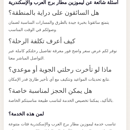
أسئلة شائعة عن ليموزين مطار برج العرب والإسكندرية
Limousine
هل السائقون على دراية بالمنطقة؟
Service
Sphinx
يتمتع سائقونا بخبرة جيدة بالطرق والمسارات المناسبة لضمان
وصولكم في الوقت المناسب.
Airport
Limousine
كيف أعرف تكلفة الرحلة؟
shuttle
نوفر لكم عرض سعر واضح فور معرفة تفاصيل رحلتكم كاملة عبر
bus
التواصل المباشر معنا.
cairo
ماذا لو تأخرت رحلتي الجوية أو موعدي؟
airport
نتابع تحديثات المواعيد ونتكيف مع أي تأخير طارئ قدر الإمكان.
Sheikh
هل يمكن الحجز لمناسبة خاصة؟
Zayed
Taxi
بالتأكيد، يمكننا تخصيص الخدمة لتناسب طبيعة مناسبتكم الخاصة.
sharm
لمن هذه الخدمة؟
taxi
تناسب خدمة ليموزين مطار برج العرب والإسكندرية فئات متنوعة
Sharm