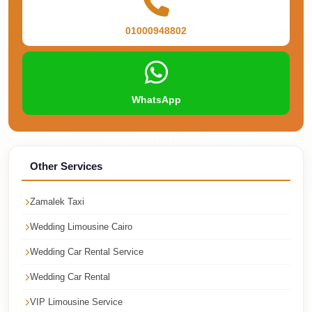
Faisal
Taxi
01000948802
El
Rehab
Limousine
WhatsApp
Service
El
Rehab
Other Services
Limousine
Egypt
Zamalek Taxi
Limousine
Wedding Limousine Cairo
egypt
Wedding Car Rental Service
airport
Wedding Car Rental
taxi
VIP Limousine Service
Downtown