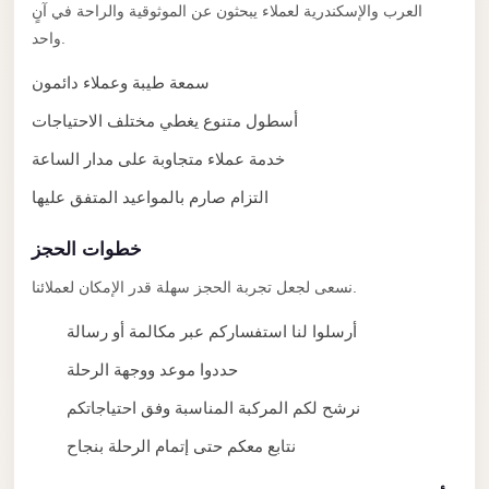
taxi
العرب والإسكندرية لعملاء يبحثون عن الموثوقية والراحة في آنٍ
cairo
واحد.
airport
سمعة طيبة وعملاء دائمون
taxi
أسطول متنوع يغطي مختلف الاحتياجات
airport
خدمة عملاء متجاوبة على مدار الساعة
cairo
التزام صارم بالمواعيد المتفق عليها
Suez
Taxi
خطوات الحجز
Suez
نسعى لجعل تجربة الحجز سهلة قدر الإمكان لعملائنا.
Limousine
أرسلوا لنا استفساركم عبر مكالمة أو رسالة
Sphinx
حددوا موعد ووجهة الرحلة
Airport
Taxi
نرشح لكم المركبة المناسبة وفق احتياجاتكم
Sphinx
نتابع معكم حتى إتمام الرحلة بنجاح
Airport