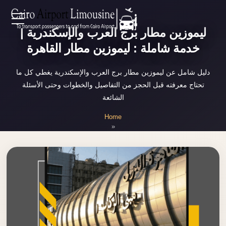
Zamalek
ليموزين مطار برج العرب والإسكندرية |
EN
Taxi
خدمة شاملة : ليموزين مطار القاهرة
Wedding
AR
Limousine
دليل شامل عن ليموزين مطار برج العرب والإسكندرية يغطي كل ما
Cairo
تحتاج معرفته قبل الحجز من التفاصيل والخطوات وحتى الأسئلة
Home
الشائعة
Wedding
Car
Home
Services
»
Rental
ليموزين مطار برج العرب والإسكندرية
Service
About Us
Wedding
Car
Prices
Rental
VIP
Blog
Limousine