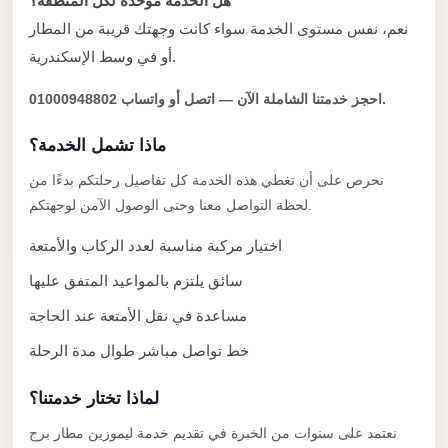
Alexandria
هل الخدمة موحدة لكل المنطقة؟
نعم، نفس مستوى الخدمة سواء كانت وجهتك قريبة من المطار
Transfer
أو في وسط الإسكندرية.
from
Cairo
احجز خدمتنا الشاملة الآن — اتصل أو واتساب 01000948802.
Airport
ماذا تشمل الخدمة؟
Transfer
نحرص على أن تغطي هذه الخدمة كل تفاصيل رحلتكم بدءًا من
Companies
لحظة التواصل معنا وحتى الوصول الآمن لوجهتكم.
from
Cairo
اختيار مركبة مناسبة لعدد الركاب والأمتعة
Airport
سائق يلتزم بالمواعيد المتفق عليها
Third
مساعدة في نقل الأمتعة عند الحاجة
Settlement
خط تواصل مباشر طوال مدة الرحلة
Taxi
taxi
لماذا تختار خدمتنا؟
limousine
نعتمد على سنوات من الخبرة في تقديم خدمة ليموزين مطار برج