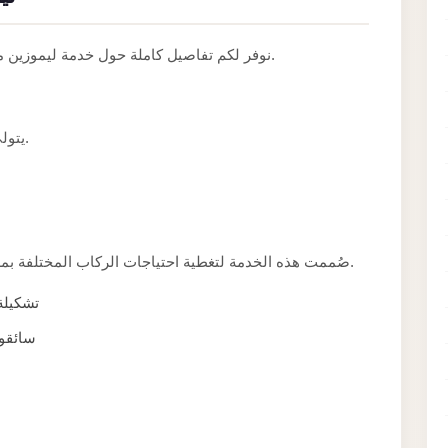
نوفر لكم تفاصيل كاملة حول خدمة ليموزين مطار برج العرب اسكندرية وطريقة حجزها بسهولة.
يتولى سائقون ذوو خبرة تنفيذ هذه الخدمة بعناية ودقة.
صُممت هذه الخدمة لتغطية احتياجات الركاب المختلفة بمرونة، سواء كانت الرحلة قصيرة أو طويلة المسافة.
تشكيلة
سائقون