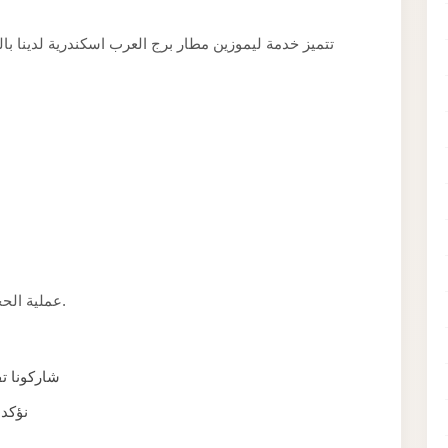
تتميز خدمة ليموزين مطار برج العرب اسكندرية لدينا بالج
عملية الحجز بسيطة ومباشرة وتستغرق دقائق معدودة فقط.
شاركونا ت)
نؤكد 