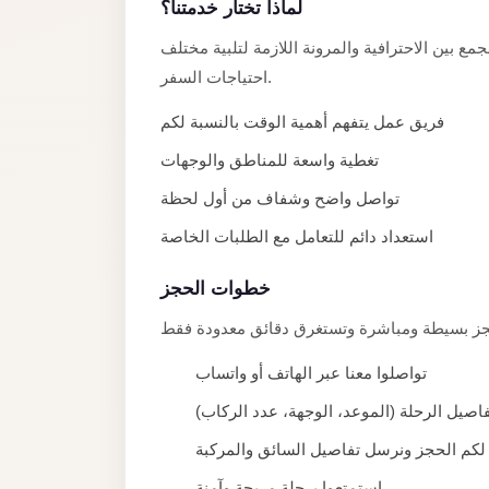
Alexandria
لماذا تختار خدمتنا؟
Transfer
مع بين الاحترافية والمرونة اللازمة لتلبية مختلف
from
احتياجات السفر.
Cairo
فريق عمل يتفهم أهمية الوقت بالنسبة لكم
Airport
تغطية واسعة للمناطق والوجهات
Transfer
Companies
تواصل واضح وشفاف من أول لحظة
from
استعداد دائم للتعامل مع الطلبات الخاصة
Cairo
Airport
خطوات الحجز
Third
Settlement
تواصلوا معنا عبر الهاتف أو واتساب
Taxi
فاصيل الرحلة (الموعد، الوجهة، عدد الركاب
taxi
لكم الحجز ونرسل تفاصيل السائق والمركبة
limousine
استمتعوا برحلة مريحة وآمنة