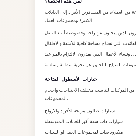
لمن هذه الخدمة؟
Limousine
من العملاء، من المسافرين الأفراد إلى العائلات
Service
الكبيرة ومجموعات العمل.
Sphinx
Airport
ون الذين يبحثون عن راحة وخصوصية أثناء التنقل
Limousine
لعائلات التي تحتاج مساحة كافية للأمتعة والأطفال
shuttle
ل ونساء الأعمال الذين يقدرون الالتزام بالمواعيد
bus
وعات السياح الباحثين عن تجربة منظمة وسلسة
cairo
airport
خيارات الأسطول المتاحة
Sheikh
من المركبات لتناسب مختلف الاحتياجات وأحجام
Zayed
المجموعات.
Taxi
سيارات صالون مريحة للأفراد والأزواج
sharm
سيارات ذات سعة أكبر للعائلات المتوسطة
taxi
ميكروباصات لمجموعات العمل أو السياحة
Sharm