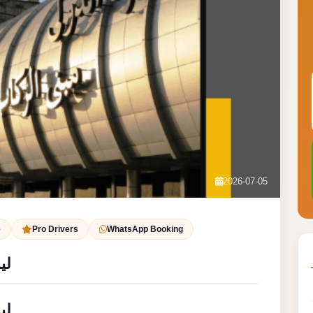
2026-07-05
e
Pro Drivers
WhatsApp Booking
لي
لي