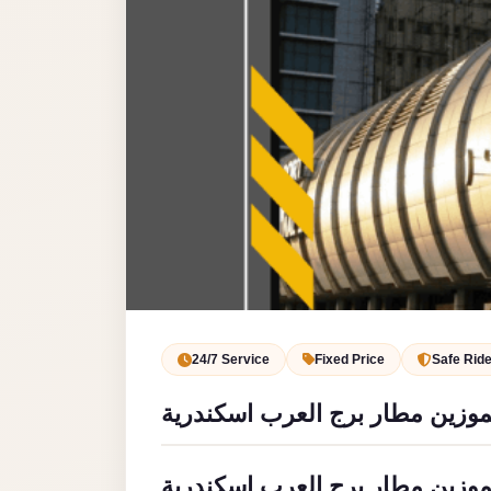
Service
VIP
Limousine
Premium
Service
vip
egypt
airport
ubre
egypt
Transfer
24/7 Service
Fixed Price
Safe Rid
to
موزين مطار برج العرب اسكندرية
Cairo
Airport
from
موزين مطار برج العرب اسكندرية