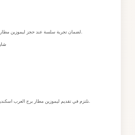
لضمان تجربة سلسة عند حجز ليموزين مطار برج العرب اسكندرية، إليكم بعض النصائح العملية.
شارك
نلتزم في تقديم ليموزين مطار برج العرب اسكندرية بمعايير واضحة نضعها نصب أعيننا مع كل عميل.