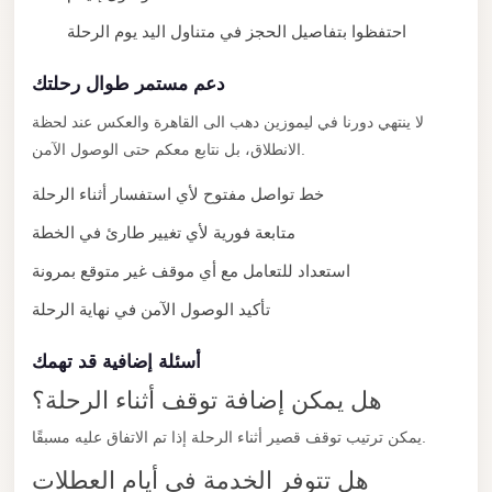
New
Capital
احتفظوا بتفاصيل الحجز في متناول اليد يوم الرحلة
Taxi
دعم مستمر طوال رحلتك
New
لا ينتهي دورنا في ليموزين دهب الى القاهرة والعكس عند لحظة
Cairo
الانطلاق، بل نتابع معكم حتى الوصول الآمن.
Transfer
from
خط تواصل مفتوح لأي استفسار أثناء الرحلة
Cairo
متابعة فورية لأي تغيير طارئ في الخطة
Airport
استعداد للتعامل مع أي موقف غير متوقع بمرونة
New
تأكيد الوصول الآمن في نهاية الرحلة
Cairo
Taxi
أسئلة إضافية قد تهمك
New
هل يمكن إضافة توقف أثناء الرحلة؟
Cairo
يمكن ترتيب توقف قصير أثناء الرحلة إذا تم الاتفاق عليه مسبقًا.
Limousine
Service
هل تتوفر الخدمة في أيام العطلات