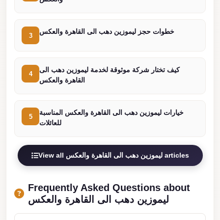
london
cab
خطوات حجز ليموزين دهب الى القاهرة والعكس
3
egypt
limozen
كيف تختار شركة موثوقة لخدمة ليموزين دهب الى
4
limousine
القاهرة والعكس
service
cairo
خيارات ليموزين دهب الى القاهرة والعكس المناسبة
5
Limousine
للعائلات
Service
at
View all ليموزين دهب الى القاهرة والعكس articles
Cairo
Airport
Frequently Asked Questions about
Limousine
ليموزين دهب الى القاهرة والعكس
Service
Alexandria