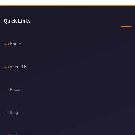
Corporate
Transfer
Quick Links
Service
Cairo
Car
Home
Rental
with
About Us
Driver
Cairo
Sightseeing
Prices
Tours
Service
Blog
Cairo
Sightseeing
Tours