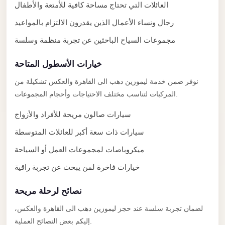
العائلات التي تحتاج مساحة كافية للأمتعة والأطفال
Limousine
Service
رجال ونساء الأعمال الذين يقدرون الالتزام بالمواعيد
Sphinx
مجموعات السياح الباحثين عن تجربة منظمة وسلسة
Airport
خيارات الأسطول المتاحة
Limousine
نوفر ضمن خدمة ليموزين دهب الى القاهرة والعكس تشكيلة من
shuttle
المركبات لتناسب مختلف الاحتياجات وأحجام المجموعات.
bus
cairo
سيارات صالون مريحة للأفراد والأزواج
airport
سيارات ذات سعة أكبر للعائلات المتوسطة
Sheikh
ميكروباصات لمجموعات العمل أو السياحة
Zayed
خيارات فاخرة لمن يبحث عن تجربة راقية
Taxi
sharm
نصائح لرحلة مريحة
taxi
لضمان تجربة سلسة عند حجز ليموزين دهب الى القاهرة والعكس،
إليكم بعض النصائح العملية.
Sharm