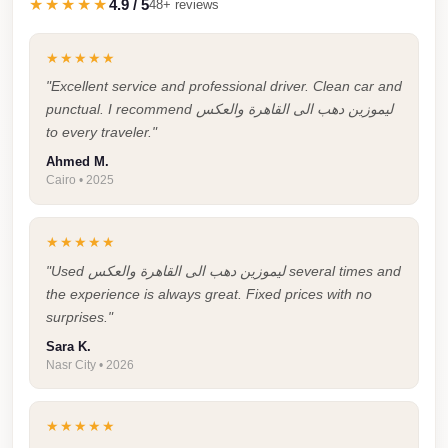
★★★★★
4.9 / 5
48+ reviews
Cairo
Limousine
★★★★★
Companies
"Excellent service and professional driver. Clean car and
at
punctual. I recommend ليموزين دهب الى القاهرة والعكس
Cairo
to every traveler."
Airport
Ahmed M.
Cairo • 2025
limousine
cairo
★★★★★
airport
"Used ليموزين دهب الى القاهرة والعكس several times and
limousine
the experience is always great. Fixed prices with no
surprises."
Hurghada
Sara K.
Transfer
Nasr City • 2026
from
Cairo
★★★★★
Hurghada