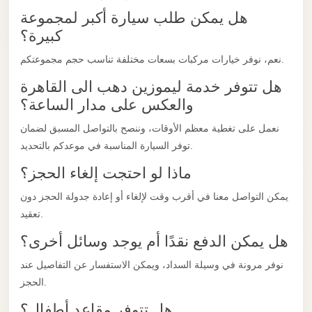
El
هل يمكن طلب سيارة أكبر لمجموعة
Sheikh
كبيرة؟
Limousine
نعم، نوفر خيارات مركبات بسعات مختلفة تناسب حجم مجموعتكم.
Saint
هل تتوفر خدمة ليموزين دهب الى القاهرة
Catherine
والعكس على مدار الساعة؟
Transfer
Mountain
نعمل على تغطية معظم الأوقات، وننصح بالتواصل المسبق لضمان
Trip
توفر السيارة المناسبة في موعدكم بالتحديد.
Saint
ماذا لو احتجت إلغاء الحجز؟
Catherine
يمكن التواصل معنا في أقرب وقت لإلغاء أو إعادة جدولة الحجز دون
Transfer
تعقيد.
Pyramids
هل يمكن الدفع نقدًا أم يوجد وسائل أخرى؟
Taxi
نوفر مرونة في وسيلة السداد، ويمكن الاستفسار عن التفاصيل عند
Private
الحجز.
Car
هل تتوفر مقاعد أطفال؟