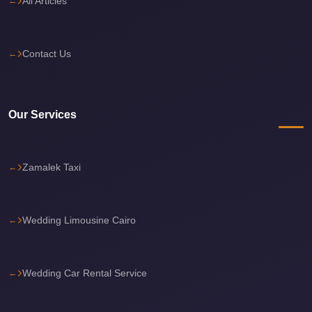
All Articles
Cairo
Limousine
Service
Contact Us
Cairo
Limousine
Company
Our Services
Cairo
Limousine
Zamalek Taxi
Companies
Cairo
Wedding Limousine Cairo
Limousine
Cairo
International
Wedding Car Rental Service
Airport
Transfer