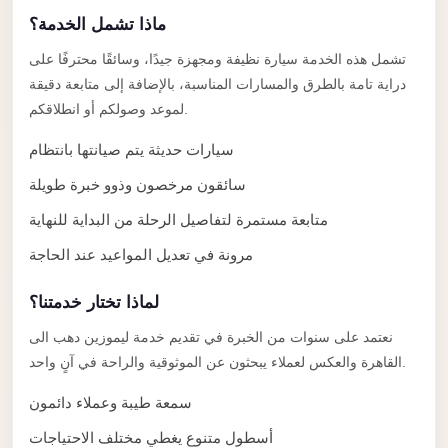
Anywhere
ماذا تشمل الخدمة؟
Transfer
تشمل هذه الخدمة سيارة نظيفة ومجهزة جيدًا، وسائقًا محترفًا على
to
دراية تامة بالطرق والمسارات المناسبة، بالإضافة إلى متابعة دقيقة
Cairo
لموعد وصولكم أو انطلاقكم.
Airport
سيارات حديثة يتم صيانتها بانتظام
Transfer
سائقون مرخصون وذوو خبرة طويلة
Service
متابعة مستمرة لتفاصيل الرحلة من البداية للنهاية
from
Cairo
مرونة في تعديل المواعيد عند الحاجة
Airport
لماذا تختار خدمتنا؟
Transfer
نعتمد على سنوات من الخبرة في تقديم خدمة ليموزين دهب الى
from
القاهرة والعكس لعملاء يبحثون عن الموثوقية والراحة في آنٍ واحد.
Cairo
Airport
سمعة طيبة وعملاء دائمون
to
أسطول متنوع يغطي مختلف الاحتياجات