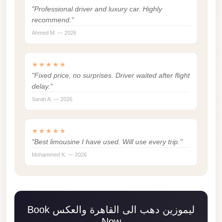
"Professional driver and luxury car. Highly
Mercedes
recommend."
Car
Ahmed M. — 2026
Rental
Marsa
★★★★★
Matrouh
"Fixed price, no surprises. Driver waited after flight
Taxi
delay."
Sarah A. — 2026
Marsa
Matrouh
Limousine
★★★★★
"Best limousine I have used. Will use every trip."
Mansoura
Mohammed K. — 2026
Limousine
Service
Mansoura
Limousine
Book ليموزين دهب الى القاهرة والعكس
Now