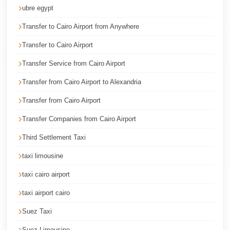
Faisal
ubre egypt
Taxi
Transfer to Cairo Airport from Anywhere
El
Transfer to Cairo Airport
Rehab
Transfer Service from Cairo Airport
Limousine
Service
Transfer from Cairo Airport to Alexandria
El
Transfer from Cairo Airport
Rehab
Transfer Companies from Cairo Airport
Limousine
Third Settlement Taxi
Egypt
taxi limousine
Limousine
taxi cairo airport
egypt
airport
taxi airport cairo
taxi
Suez Taxi
Downtown
Suez Limousine