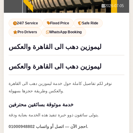
Service
Contact Us
2026-07-05
VIP
Book Now
Limousine
24/7 Service
Fixed Price
Safe Ride
Premium
Pro Drivers
WhatsApp Booking
Service
ليموزين دهب الى القاهرة والعكس
vip
egypt
ليموزين دهب الى القاهرة والعكس
airport
ubre
نوفر لكم تفاصيل كاملة حول خدمة ليموزين دهب الى القاهرة
egypt
والعكس وطريقة حجزها بسهولة.
Transfer
خدمة موثوقة بسائقين محترفين
to
Cairo
يتولى سائقون ذوو خبرة تنفيذ هذه الخدمة بعناية ودقة.
Airport
احجز الآن — اتصل أو واتساب 01000948802.
from