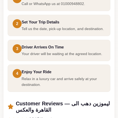
from
Call or WhatsApp us at 01000948802.
Cairo
Airport
Set Your Trip Details
2
Limousine
Tell us the date, pick-up location, and destination.
from
Alexandria
to
Driver Arrives On Time
3
Cairo
Your driver will be waiting at the agreed location.
Airport
Limousine
Enjoy Your Ride
4
Company
Relax in a luxury car and arrive safely at your
in
destination.
Cairo
Limousine
Customer Reviews — ليموزين دهب الى
Companies
القاهرة والعكس
in