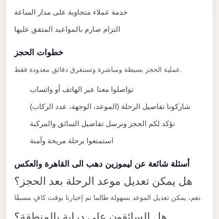
Alexandria
خدمة عملاء متجاوبة على مدار الساعة
Transfer
التزام صارم بالمواعيد المتفق عليها
from
Cairo
خطوات الحجز
Airport
عملية الحجز بسيطة ومباشرة وتستغرق دقائق معدودة فقط.
Transfer
Companies
تواصلوا معنا عبر الهاتف أو واتساب
from
شاركونا تفاصيل الرحلة (الموعد، الوجهة، عدد الركاب)
Cairo
نؤكد لكم الحجز ونرسل تفاصيل السائق والمركبة
Airport
استمتعوا برحلة مريحة وآمنة
Third
Settlement
أسئلة شائعة عن ليموزين دهب الى القاهرة والعكس
Taxi
هل يمكن تعديل موعد الرحلة بعد الحجز؟
taxi
نعم، يمكن تعديل الموعد بسهولة طالما تم إخبارنا بوقت كافٍ مسبقًا.
limousine
هل السائقون على دراية بالمنطقة؟