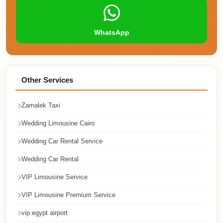
Airport
Service
Group
WhatsApp
Transfer
from
Cairo
Other Services
Airport
Giza
Zamalek Taxi
Taxi
Wedding Limousine Cairo
First
Wedding Car Rental Service
Settlement
Wedding Car Rental
Taxi
VIP Limousine Service
Fifth
Settlement
VIP Limousine Premium Service
Taxi
vip egypt airport