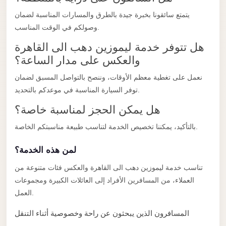
taxi
يتمتع سائقونا بخبرة جيدة بالطرق والمسارات المناسبة لضمان
cairo
وصولكم في الوقت المناسب.
airport
هل تتوفر خدمة ليموزين دهب الى القاهرة
taxi
والعكس على مدار الساعة؟
airport
cairo
نعمل على تغطية معظم الأوقات، وننصح بالتواصل المسبق لضمان
توفر السيارة المناسبة في موعدكم بالتحديد.
Suez
هل يمكن الحجز لمناسبة خاصة؟
Taxi
بالتأكيد، يمكننا تخصيص الخدمة لتناسب طبيعة مناسبتكم الخاصة.
Suez
Limousine
لمن هذه الخدمة؟
Sphinx
تناسب خدمة ليموزين دهب الى القاهرة والعكس فئات متنوعة من
Airport
العملاء، من المسافرين الأفراد إلى العائلات الكبيرة ومجموعات
Taxi
العمل.
Sphinx
المسافرون الذين يبحثون عن راحة وخصوصية أثناء التنقل
Airport