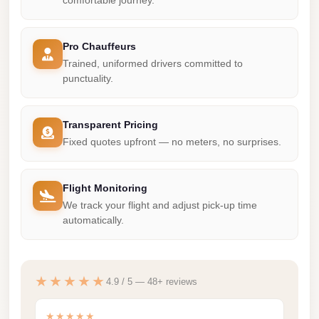
comfortable journey.
City
Limousine
Pro Chauffeurs
Service
Trained, uniformed drivers committed to
Nasr
punctuality.
City
Limousine
Transparent Pricing
Fixed quotes upfront — no meters, no surprises.
Mohandessin
Taxi
Flight Monitoring
Mercedes
We track your flight and adjust pick-up time
Limousine
automatically.
Mercedes
Car
Rental
★★★★★
4.9 / 5 — 48+ reviews
with
Driver
★★★★★