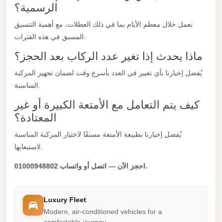
الرسمية؟
New
Cairo
نعمل خلال معظم الأيام بما في ذلك العطلات، مع أهمية التنسيق
المسبق في هذه الفترات.
Limousine
ماذا يحدث إذا تغير عدد الركاب بعد الحجز؟
New
Administrative
يُفضل إخبارنا بأي تغيير في العدد بأسرع وقت لضمان تجهيز المركبة
Capital
المناسبة.
Transfer
كيف يتم التعامل مع الأمتعة الكبيرة أو غير
New
المعتادة؟
Administrative
يُفضل إخبارنا بطبيعة الأمتعة مسبقًا لاختيار المركبة المناسبة
Capital
لاستيعابها.
Limousine
احجز الآن — اتصل أو واتساب 01000948802.
Nasr
City
Taxi
Luxury Fleet
Modern, air-conditioned vehicles for a
Nasr