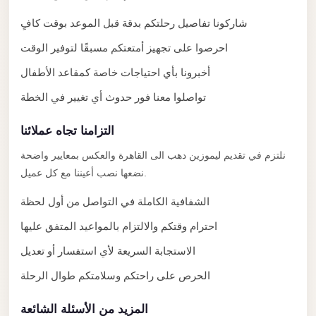
El
شاركونا تفاصيل رحلتكم بدقة قبل الموعد بوقت كافٍ
Sheikh
احرصوا على تجهيز أمتعتكم مسبقًا لتوفير الوقت
Transfer
from
أخبرونا بأي احتياجات خاصة كمقاعد الأطفال
Cairo
تواصلوا معنا فور حدوث أي تغيير في الخطة
Sharm
التزامنا تجاه عملائنا
El
Sheikh
نلتزم في تقديم ليموزين دهب الى القاهرة والعكس بمعايير واضحة
نضعها نصب أعيننا مع كل عميل.
Taxi
Sharm
الشفافية الكاملة في التواصل من أول لحظة
El
احترام وقتكم والالتزام بالمواعيد المتفق عليها
Sheikh
الاستجابة السريعة لأي استفسار أو تعديل
Limousine
الحرص على راحتكم وسلامتكم طوال الرحلة
Service
Sharm
المزيد من الأسئلة الشائعة