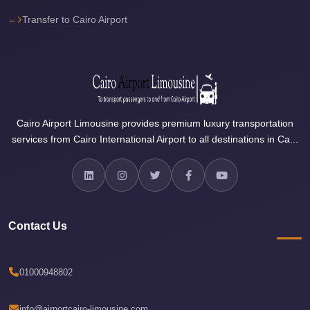
travel
Transfer to Cairo Airport
cairo
airport
transportation
Cairo
Airport
Cairo Airport Limousine provides premium luxury transportation
services from Cairo International Airport to all destinations in Ca...
Transfer
Services
Cairo
Airport
Transfer
Contact Us
Cairo
Airport
01000948802
to
Red
info@airportcairo-limousine.com