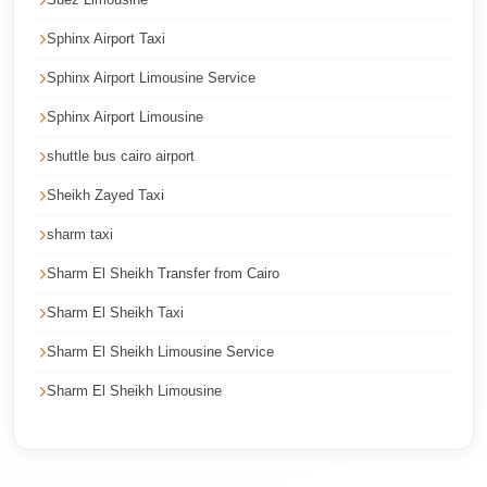
Cairo
Sphinx Airport Taxi
Taxi
Sphinx Airport Limousine Service
Dokki
Taxi
Sphinx Airport Limousine
Dahab
shuttle bus cairo airport
Limousine
Sheikh Zayed Taxi
Sinai
sharm taxi
Service
Sharm El Sheikh Transfer from Cairo
Dahab
Limousine
Sharm El Sheikh Taxi
Sharm El Sheikh Limousine Service
Corporate
Transfer
Sharm El Sheikh Limousine
Service
Cairo
Business