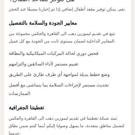
with
نعم، يمكن توفير مقعد أطفال إضافي إذا تم إخبارنا مسبقًا عند الحجز.
Driver
Prices
معايير الجودة والسلامة بالتفصيل
Limousine
نتبع في تقديم ليموزين دهب الى القاهرة والعكس مجموعة من
Service
المعايير الداخلية لضمان مستوى ثابت من الجودة مع كل عميل.
Alexandria
Cairo
فحص دوري لحالة المركبات الميكانيكية والنظافة
تقييم مستمر لأداء السائقين والتزامهم
Port
Said
وضع خطط بديلة لمواجهة أي ظرف طارئ على الطريق
Limousine
تحديث مستمر لإجراءات السلامة بما يتماشى مع أفضل
Service
الممارسات
Port
تغطيتنا الجغرافية
Said
Limousine
تمتد شبكة تغطيتنا في تقديم ليموزين دهب الى القاهرة والعكس
لتشمل مناطق متعددة، ما يسهل وصولنا إليكم أينما كنتم ضمن نطاق
October
خدمتنا.