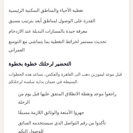
City
Transfer
تغطية الأحياء والمناطق السكنية الرئيسية
from
القدرة على الوصول لمناطق أبعد بترتيب مسبق
Cairo
معرفة جيدة بالمسارات البديلة عند الازدحام
Airport
تحديث مستمر لخرائط التغطية بما يتماشى مع التوسع
North
العمراني
Coast
Taxi
التحضير لرحلتك خطوة بخطوة
North
قبل موعد ليموزين دهب الى القاهرة والعكس، تساعد هذه الخطوات
Coast
البسيطة في ضمان بداية سلسة لرحلتكم.
Limousine
راجعوا موعد ونقطة الانطلاق المتفق عليها قبل يوم من
Service
الرحلة
North
جهزوا الأمتعة والوثائق اللازمة مسبقًا
Coast
Limousine
تأكدوا من رقم التواصل الذي سيستخدمه السائق
للوصول إليكم