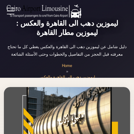
Zamalek
EN
ليموزين دهب الى القاهرة والعكس :
Taxi
ليموزين مطار القاهرة
Wedding
AR
Limousine
دليل شامل عن ليموزين دهب الى القاهرة والعكس يغطي كل ما تحتاج
Cairo
معرفته قبل الحجز من التفاصيل والخطوات وحتى الأسئلة الشائعة
Home
Wedding
Home
Car
»
Services
Rental
ليموزين دهب الى القاهرة والعكس
Service
About Us
Wedding
Car
Prices
Rental
VIP
Blog
Limousine