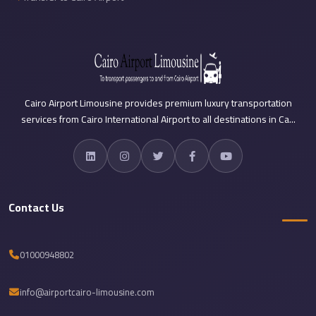
travel
cairo
airport
transportation
Cairo Airport Limousine provides premium luxury transportation
Cairo
services from Cairo International Airport to all destinations in Ca...
Airport
Transfer
Services
Cairo
Contact Us
Airport
Transfer
Cairo
01000948802
Airport
to
info@airportcairo-limousine.com
Red