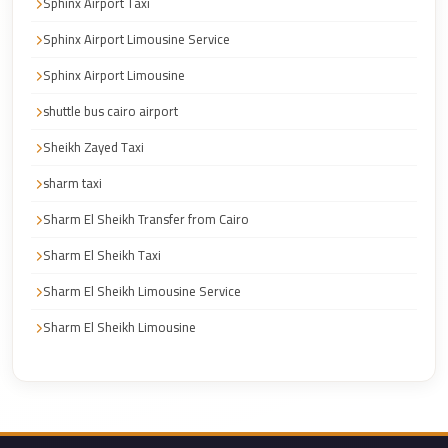
Sphinx Airport Taxi
Cairo
Sphinx Airport Limousine Service
Taxi
Sphinx Airport Limousine
Dokki
Taxi
shuttle bus cairo airport
Dahab
Sheikh Zayed Taxi
Limousine
sharm taxi
Sinai
Sharm El Sheikh Transfer from Cairo
Service
Sharm El Sheikh Taxi
Dahab
Limousine
Sharm El Sheikh Limousine Service
Corporate
Sharm El Sheikh Limousine
Transfer
Service
Cairo
Business