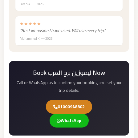
Madinaty
Sarah A. — 2026
Limousine
Service
★★★★★
Madinaty
"Best limousine I have used. Will use every trip."
Limousine
Mohammed K. — 2026
Maadi
Limousine
Service
Book ليموزين برج العرب Now
Maadi
Call or WhatsApp us to confirm your booking and set your
Limousine
trip details.
Luxor
Limousine
01000948802
Service
WhatsApp
Luxor
Limousine