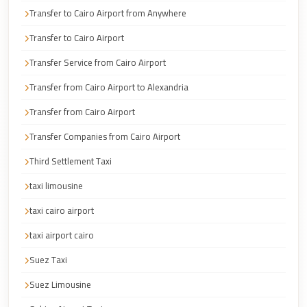
Faisal
Transfer to Cairo Airport from Anywhere
Taxi
Transfer to Cairo Airport
El
Transfer Service from Cairo Airport
Rehab
Limousine
Transfer from Cairo Airport to Alexandria
Service
Transfer from Cairo Airport
El
Transfer Companies from Cairo Airport
Rehab
Third Settlement Taxi
Limousine
taxi limousine
Egypt
Limousine
taxi cairo airport
egypt
taxi airport cairo
airport
Suez Taxi
taxi
Suez Limousine
Downtown