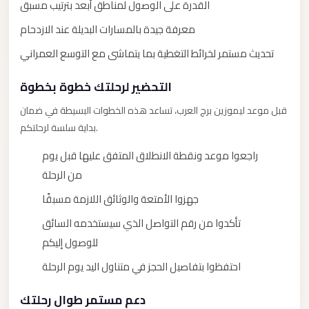
New
القدرة على الوصول لمناطق أبعد بترتيب مسبق
Capital
معرفة جيدة بالمسارات البديلة عند الازدحام
Taxi
تحديث مستمر لخرائط التغطية بما يتماشى مع التوسع العمراني
New
Cairo
التحضير لرحلتك خطوة بخطوة
Transfer
قبل موعد ليموزين برج العرب، تساعد هذه الخطوات البسيطة في ضمان
from
بداية سلسة لرحلتكم.
Cairo
Airport
راجعوا موعد ونقطة الانطلاق المتفق عليها قبل يوم
من الرحلة
New
Cairo
جهزوا الأمتعة والوثائق اللازمة مسبقًا
Taxi
تأكدوا من رقم التواصل الذي سيستخدمه السائق
للوصول إليكم
New
Cairo
احتفظوا بتفاصيل الحجز في متناول اليد يوم الرحلة
Limousine
Service
دعم مستمر طوال رحلتك