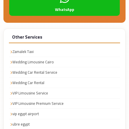
Airport
Service
WhatsApp
Group
Transfer
from
Other Services
Cairo
Airport
Zamalek Taxi
Giza
Wedding Limousine Cairo
Taxi
Wedding Car Rental Service
First
Wedding Car Rental
Settlement
VIP Limousine Service
Taxi
VIP Limousine Premium Service
Fifth
Settlement
vip egypt airport
Taxi
ubre egypt