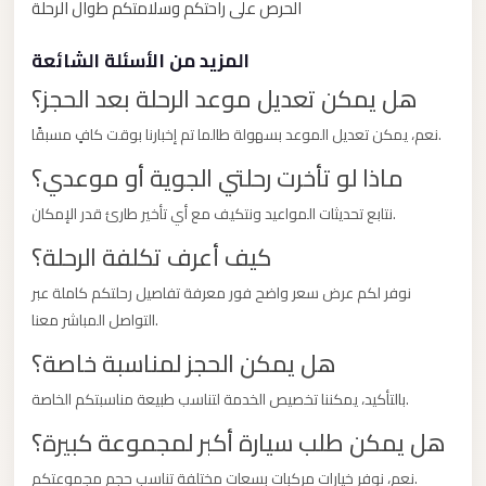
with
الحرص على راحتكم وسلامتكم طوال الرحلة
Driver
المزيد من الأسئلة الشائعة
Prices
هل يمكن تعديل موعد الرحلة بعد الحجز؟
Limousine
Service
نعم، يمكن تعديل الموعد بسهولة طالما تم إخبارنا بوقت كافٍ مسبقًا.
Alexandria
ماذا لو تأخرت رحلتي الجوية أو موعدي؟
Cairo
نتابع تحديثات المواعيد ونتكيف مع أي تأخير طارئ قدر الإمكان.
Port
كيف أعرف تكلفة الرحلة؟
Said
Limousine
نوفر لكم عرض سعر واضح فور معرفة تفاصيل رحلتكم كاملة عبر
Service
التواصل المباشر معنا.
هل يمكن الحجز لمناسبة خاصة؟
Port
Said
بالتأكيد، يمكننا تخصيص الخدمة لتناسب طبيعة مناسبتكم الخاصة.
Limousine
هل يمكن طلب سيارة أكبر لمجموعة كبيرة؟
October
نعم، نوفر خيارات مركبات بسعات مختلفة تناسب حجم مجموعتكم.