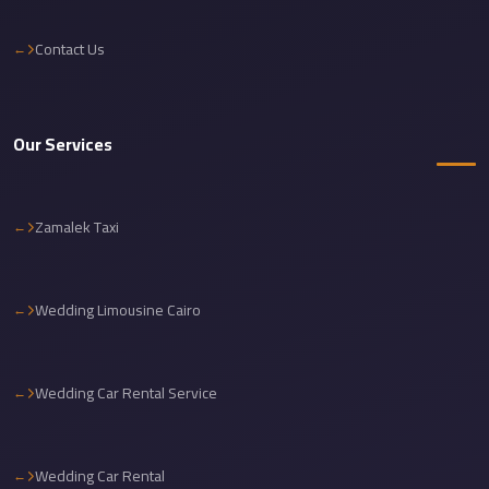
Cairo
Contact Us
Limousine
Service
Cairo
Our Services
Limousine
Company
Cairo
Zamalek Taxi
Limousine
Companies
Wedding Limousine Cairo
Cairo
Limousine
Cairo
Wedding Car Rental Service
International
Airport
Wedding Car Rental
Transfer