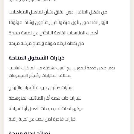
El
من يفضل الانتقال دون القلق بشأن تفاصيل المواصلات
Sheikh
Transfer
الزوار القادمون لأول مرة والذين يحتاجون إرشادًا موثوقًا
from
أصحاب المناسبات الخاصة الباحثين عن لمسة مميزة
Cairo
من يخطط لرحلة طويلة ويحتاج مركبة مريحة
Sharm
خيارات الأسطول المتاحة
El
Sheikh
نوفر ضمن خدمة ليموزين برج العرب تشكيلة من المركبات لتناسب
Taxi
مختلف الاحتياجات وأحجام المجموعات.
Sharm
سيارات صالون مريحة للأفراد والأزواج
El
سيارات ذات سعة أكبر للعائلات المتوسطة
Sheikh
ميكروباصات لمجموعات العمل أو السياحة
Limousine
Service
خيارات فاخرة لمن يبحث عن تجربة راقية
Sharm
نصائح لرحلة مريحة