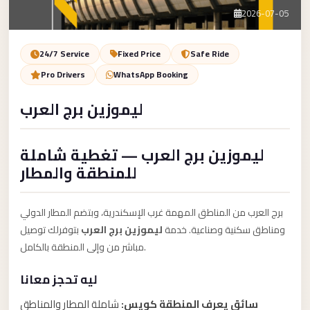
Service
Contact Us
2026-07-05
VIP
Limousine
Book Now
24/7 Service
Fixed Price
Safe Ride
Premium
Pro Drivers
WhatsApp Booking
Service
ليموزين برج العرب
vip
egypt
ليموزين برج العرب — تغطية شاملة
airport
للمنطقة والمطار
ubre
egypt
برج العرب من المناطق المهمة غرب الإسكندرية، وبتضم المطار الدولي
Transfer
ومناطق سكنية وصناعية. خدمة
ليموزين برج العرب
بتوفرلك توصيل
to
مباشر من وإلى المنطقة بالكامل.
Cairo
ليه تحجز معانا
Airport
from
سائق يعرف المنطقة كويس:
شاملة المطار والمناطق