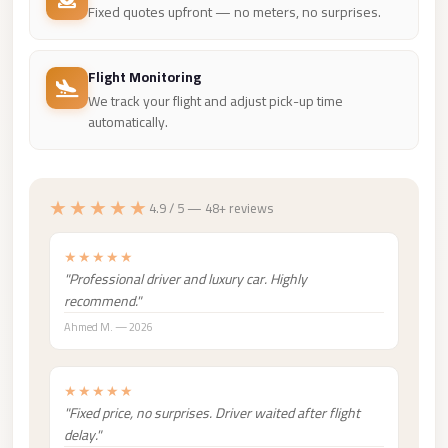
Fixed quotes upfront — no meters, no surprises.
Mercedes
Car
Flight Monitoring
Rental
We track your flight and adjust pick-up time
Marsa
automatically.
Matrouh
Taxi
★★★★★
Marsa
4.9 / 5 — 48+ reviews
Matrouh
★★★★★
Limousine
"Professional driver and luxury car. Highly
Mansoura
recommend."
Limousine
Ahmed M. — 2026
Service
Mansoura
★★★★★
"Fixed price, no surprises. Driver waited after flight
Limousine
delay."