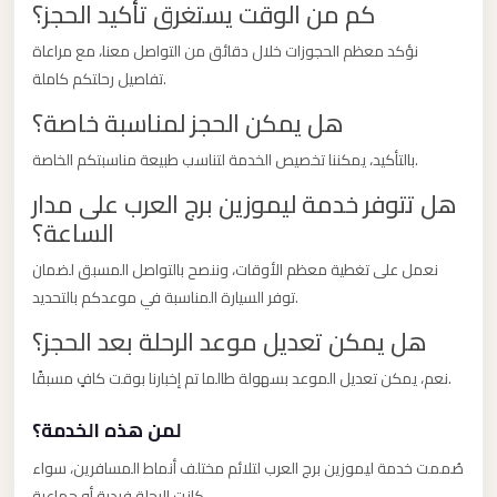
كم من الوقت يستغرق تأكيد الحجز؟
Limousine
Service
نؤكد معظم الحجوزات خلال دقائق من التواصل معنا، مع مراعاة
تفاصيل رحلتكم كاملة.
Sphinx
Airport
هل يمكن الحجز لمناسبة خاصة؟
Limousine
بالتأكيد، يمكننا تخصيص الخدمة لتناسب طبيعة مناسبتكم الخاصة.
shuttle
هل تتوفر خدمة ليموزين برج العرب على مدار
bus
الساعة؟
cairo
نعمل على تغطية معظم الأوقات، وننصح بالتواصل المسبق لضمان
airport
توفر السيارة المناسبة في موعدكم بالتحديد.
Sheikh
هل يمكن تعديل موعد الرحلة بعد الحجز؟
Zayed
Taxi
نعم، يمكن تعديل الموعد بسهولة طالما تم إخبارنا بوقت كافٍ مسبقًا.
sharm
لمن هذه الخدمة؟
taxi
صُممت خدمة ليموزين برج العرب لتلائم مختلف أنماط المسافرين، سواء
Sharm
كانت الرحلة فردية أو جماعية.