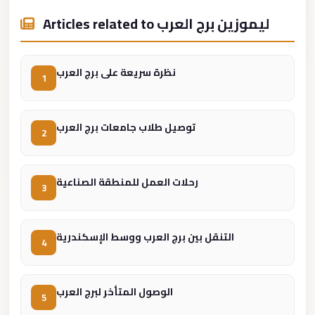
london
Articles related to ليموزين برج العرب
cab
egypt
نظرة سريعة على برج العرب
1
limozen
limousine
service
توصيل طلاب جامعات برج العرب
2
cairo
Limousine
رحلات العمل للمنطقة الصناعية
3
Service
at
Cairo
التنقل بين برج العرب ووسط الإسكندرية
4
Airport
Limousine
Service
الوصول المتأخر لبرج العرب
5
Alexandria