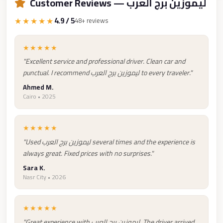
Customer Reviews — ليموزين برج العرب
Cairo
★★★★★
4.9 / 5
48+ reviews
Limousine
Companies
★★★★★
at
"Excellent service and professional driver. Clean car and
Cairo
punctual. I recommend ليموزين برج العرب to every traveler."
Airport
Ahmed M.
limousine
Cairo • 2025
cairo
airport
★★★★★
"Used ليموزين برج العرب several times and the experience is
limousine
always great. Fixed prices with no surprises."
Hurghada
Sara K.
Transfer
Nasr City • 2026
from
Cairo
★★★★★
Hurghada
"Great experience with ليموزين برج العرب. The driver arrived