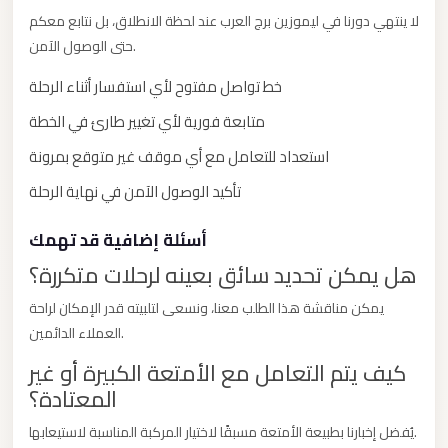
New
لا ينتهي دورنا في ليموزين برج العرب عند لحظة الانطلاق، بل نتابع معكم
حتى الوصول الآمن.
Cairo
Limousine
خط تواصل مفتوح لأي استفسار أثناء الرحلة
New
متابعة فورية لأي تغيير طارئ في الخطة
Administrative
استعداد للتعامل مع أي موقف غير متوقع بمرونة
Capital
تأكيد الوصول الآمن في نهاية الرحلة
Transfer
New
أسئلة إضافية قد تهمك
Administrative
هل يمكن تحديد سائق بعينه لرحلات متكررة؟
Capital
يمكن مناقشة هذا الطلب معنا، ونسعى لتلبيته قدر الإمكان لراحة
Limousine
العملاء الدائمين.
Nasr
كيف يتم التعامل مع الأمتعة الكبيرة أو غير
City
المعتادة؟
Taxi
يُفضل إخبارنا بطبيعة الأمتعة مسبقًا لاختيار المركبة المناسبة لاستيعابها.
Nasr