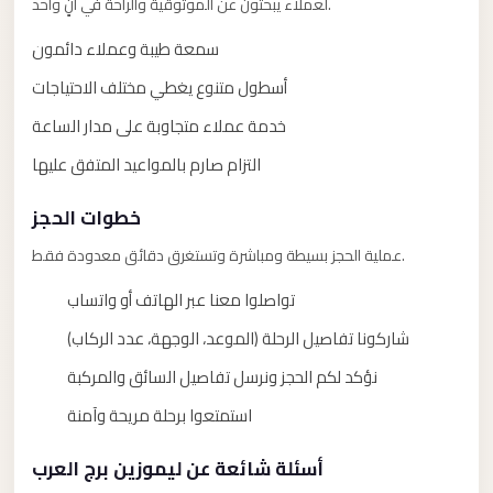
لعملاء يبحثون عن الموثوقية والراحة في آنٍ واحد.
taxi
cairo
سمعة طيبة وعملاء دائمون
airport
أسطول متنوع يغطي مختلف الاحتياجات
taxi
خدمة عملاء متجاوبة على مدار الساعة
airport
التزام صارم بالمواعيد المتفق عليها
cairo
Suez
خطوات الحجز
Taxi
عملية الحجز بسيطة ومباشرة وتستغرق دقائق معدودة فقط.
Suez
تواصلوا معنا عبر الهاتف أو واتساب
Limousine
شاركونا تفاصيل الرحلة (الموعد، الوجهة، عدد الركاب)
Sphinx
نؤكد لكم الحجز ونرسل تفاصيل السائق والمركبة
Airport
Taxi
استمتعوا برحلة مريحة وآمنة
Sphinx
أسئلة شائعة عن ليموزين برج العرب
Airport