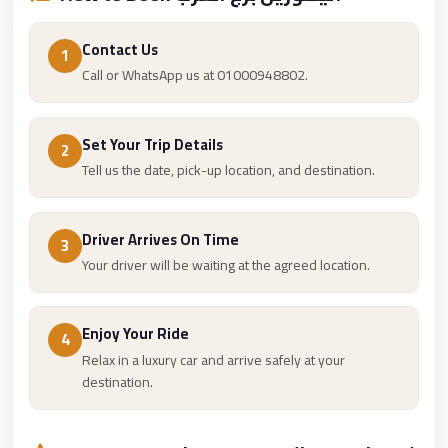
from
Cairo
Contact Us
Airport
1
Call or WhatsApp us at 01000948802.
Limousine
from
Set Your Trip Details
Alexandria
2
Tell us the date, pick-up location, and destination.
to
Cairo
Airport
Driver Arrives On Time
3
Limousine
Your driver will be waiting at the agreed location.
Company
in
Enjoy Your Ride
4
Cairo
Relax in a luxury car and arrive safely at your
Limousine
destination.
Companies
in