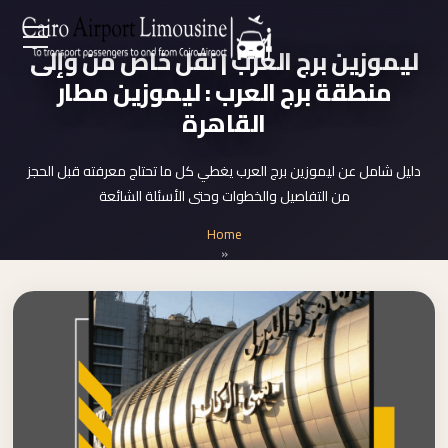
Zamalek
ليموزين برج العرب | نقل خاص من وإلى
EN
Taxi
منطقة برج العرب : ليموزين مطار
Wedding
القاهرة
AR
Limousine
Cairo
دليل شامل عن ليموزين برج العرب يغطي كل ما تحتاج معرفته قبل الحجز
Home
من التفاصيل والخطوات وحتى الأسئلة الشائعة
Wedding
Car
Home
Services
Rental
»
ليموزين برج العرب
Service
About Us
Wedding
Car
Prices
Rental
VIP
Blog
Limousine