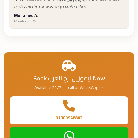
Taxi
early and the car was very comfortable."
Mohamed A.
Hurghada
Maadi • 2026
Limousine
Service
Hurghada
Limousine
Helwan
Taxi
Book ليموزين برج العرب Now
Heliopolis
Available 24/7 — call or WhatsApp us
Taxi
Group
Transfer
01000948802
from
Cairo