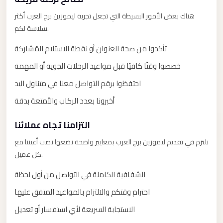
El
هناك بعض الأمور البسيطة التي تجعل تجربة ليموزين برج العرب أكثر
Sheikh
سلاسة لكم.
Limousine
تأكدوا من صحة العنوان أو نقطة الاستلام المُشاركة
Saint
Catherine
خصصوا وقتًا كافيًا قبل مواعيد الرحلات الجوية أو المهمة
Transfer
احتفظوا برقم التواصل معنا في متناول اليد
Mountain
أخبرونا بعدد الركاب والأمتعة بدقة
Trip
Saint
التزامنا تجاه عملائنا
Catherine
نلتزم في تقديم ليموزين برج العرب بمعايير واضحة نضعها نصب أعيننا مع
Transfer
كل عميل.
Pyramids
الشفافية الكاملة في التواصل من أول لحظة
Taxi
احترام وقتكم والالتزام بالمواعيد المتفق عليها
Private
الاستجابة السريعة لأي استفسار أو تعديل
Car