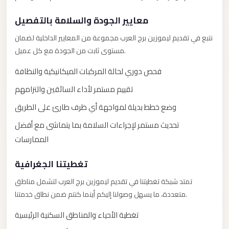
City
Transfer
معايير الجودة والسلامة بالتفصيل
from
نتبع في تقديم ليموزين برج العرب مجموعة من المعايير الداخلية لضمان
Cairo
مستوى ثابت من الجودة مع كل عميل.
Airport
فحص دوري لحالة المركبات الميكانيكية والنظافة
North
Coast
تقييم مستمر لأداء السائقين والتزامهم
Taxi
وضع خطط بديلة لمواجهة أي ظرف طارئ على الطريق
North
تحديث مستمر لإجراءات السلامة بما يتماشى مع أفضل
Coast
الممارسات
Limousine
Service
تغطيتنا الجغرافية
North
تمتد شبكة تغطيتنا في تقديم ليموزين برج العرب لتشمل مناطق
متعددة، ما يسهل وصولنا إليكم أينما كنتم ضمن نطاق خدمتنا.
Coast
Limousine
تغطية الأحياء والمناطق السكنية الرئيسية