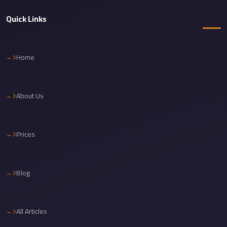
Corporate
Quick Links
Transfer
Service
Cairo
Home
Car
Rental
About Us
with
Driver
Cairo
Prices
Sightseeing
Tours
Service
Blog
Cairo
Sightseeing
All Articles
Tours