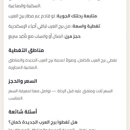
Anywhere
السكنية والصناعية.
Transfer
لو قادم عبر مطار برج العرب.
متابعة رحلتك الجوية:
to
من برج العرب لباقي أحياء الإسكندرية.
تغطية واسعة:
Cairo
اتصال أو واتساب مع تأكيد سريع.
حجز مرن:
Airport
Transfer
مناطق التغطية
Service
نغطي برج العرب بالكامل، وصولاً لمدينة برج العرب الجديدة والمناطق
from
الصناعية المجاورة.
Cairo
Airport
السعر والحجز
Transfer
السعر ثابت ومتفق عليه قبل الرحلة — تواصل معنا لمعرفة السعر
from
المناسب.
Cairo
أسئلة شائعة
Airport
to
هل تغطوا برج العرب الجديدة كمان؟