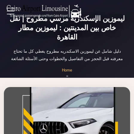
Zamalek
ليموزين الإسكندرية مرسي مطروح | نقل
EN
Taxi
خاص بين المدينتين : ليموزين مطار
Wedding
القاهرة
AR
Limousine
Cairo
دليل شامل عن ليموزين الاسكندريه مطروح يغطي كل ما تحتاج
Home
معرفته قبل الحجز من التفاصيل والخطوات وحتى الأسئلة الشائعة
Wedding
Car
Home
Services
Rental
»
ليموزين الاسكندريه مطروح
Service
About Us
Wedding
Car
Prices
Rental
VIP
Blog
Limousine