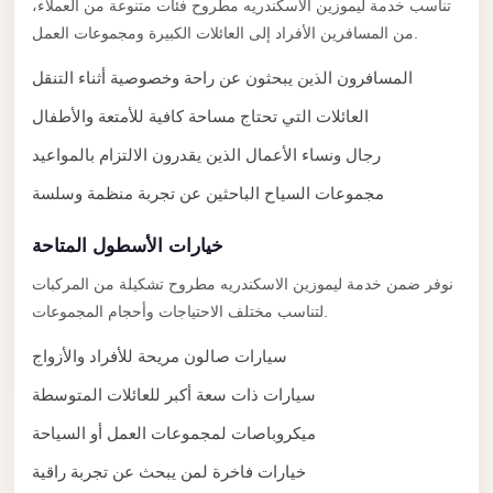
تناسب خدمة ليموزين الاسكندريه مطروح فئات متنوعة من العملاء،
El
من المسافرين الأفراد إلى العائلات الكبيرة ومجموعات العمل.
Sheikh
المسافرون الذين يبحثون عن راحة وخصوصية أثناء التنقل
Transfer
from
العائلات التي تحتاج مساحة كافية للأمتعة والأطفال
Cairo
رجال ونساء الأعمال الذين يقدرون الالتزام بالمواعيد
Sharm
مجموعات السياح الباحثين عن تجربة منظمة وسلسة
El
Sheikh
خيارات الأسطول المتاحة
Taxi
نوفر ضمن خدمة ليموزين الاسكندريه مطروح تشكيلة من المركبات
Sharm
لتناسب مختلف الاحتياجات وأحجام المجموعات.
El
سيارات صالون مريحة للأفراد والأزواج
Sheikh
سيارات ذات سعة أكبر للعائلات المتوسطة
Limousine
Service
ميكروباصات لمجموعات العمل أو السياحة
Sharm
خيارات فاخرة لمن يبحث عن تجربة راقية