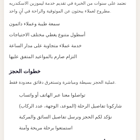
taxi
نعتمد على سنوات من الخبرة في تقديم خدمة ليموزين الاسكندريه
cairo
مطروح لعملاء يبحثون عن الموثوقية والراحة في آنٍ واحد.
airport
سمعة طيبة وعملاء دائمون
taxi
أسطول متنوع يغطي مختلف الاحتياجات
airport
خدمة عملاء متجاوبة على مدار الساعة
cairo
التزام صارم بالمواعيد المتفق عليها
Suez
Taxi
خطوات الحجز
Suez
عملية الحجز بسيطة ومباشرة وتستغرق دقائق معدودة فقط.
Limousine
تواصلوا معنا عبر الهاتف أو واتساب
Sphinx
شاركونا تفاصيل الرحلة (الموعد، الوجهة، عدد الركاب)
Airport
Taxi
نؤكد لكم الحجز ونرسل تفاصيل السائق والمركبة
Sphinx
استمتعوا برحلة مريحة وآمنة
Airport