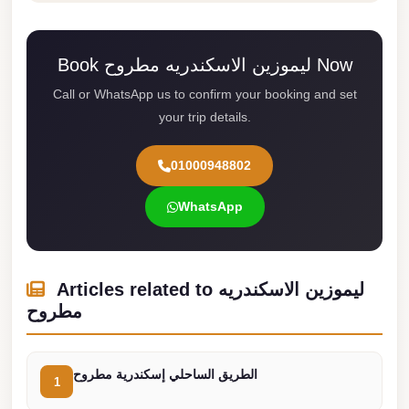
london
cab
Book ليموزين الاسكندريه مطروح Now
egypt
Call or WhatsApp us to confirm your booking and set
limozen
your trip details.
limousine
service
01000948802
cairo
WhatsApp
Limousine
Service
at
Articles related to ليموزين الاسكندريه
Cairo
مطروح
Airport
Limousine
الطريق الساحلي إسكندرية مطروح
Service
1
Alexandria