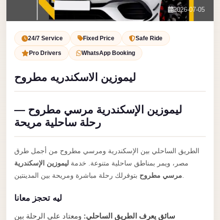
Service
Contact Us
2026-07-05
VIP
Book Now
Limousine
24/7 Service
Fixed Price
Safe Ride
Premium
Pro Drivers
WhatsApp Booking
Service
ليموزين الاسكندريه مطروح
vip
egypt
ليموزين الإسكندرية مرسي مطروح —
airport
رحلة ساحلية مريحة
ubre
egypt
الطريق الساحلي بين الإسكندرية ومرسي مطروح من أجمل طرق
Transfer
مصر، ويمر بمناطق ساحلية متنوعة. خدمة
ليموزين الإسكندرية
to
بتوفرلك رحلة مباشرة ومريحة بين المدينتين.
مرسي مطروح
Cairo
ليه تحجز معانا
Airport
from
سائق يعرف الطريق الساحلي:
ومعتاد على الرحلة بين