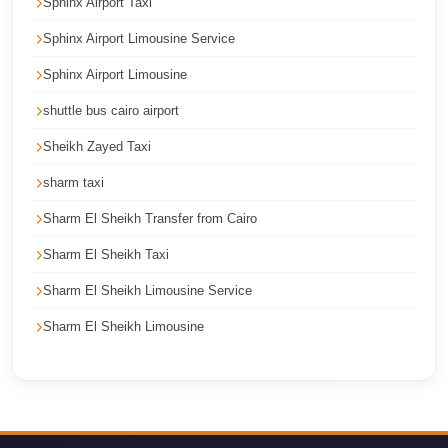
Sphinx Airport Taxi
Corporate
Sphinx Airport Limousine Service
Transfer
Sphinx Airport Limousine
Service
Cairo
shuttle bus cairo airport
Car
Sheikh Zayed Taxi
Rental
sharm taxi
with
Sharm El Sheikh Transfer from Cairo
Driver
Sharm El Sheikh Taxi
Cairo
Sightseeing
Sharm El Sheikh Limousine Service
Tours
Sharm El Sheikh Limousine
Service
Cairo
Sightseeing
Tours