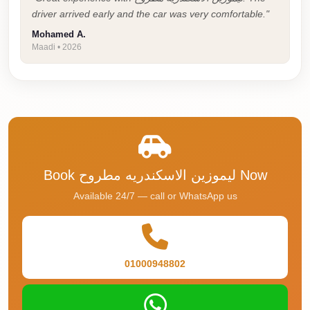
Airport
driver arrived early and the car was very comfortable."
Service
Mohamed A.
Group
Maadi • 2026
Transfer
from
Cairo
Airport
Giza
Taxi
Book ليموزين الاسكندريه مطروح Now
First
Available 24/7 — call or WhatsApp us
Settlement
Taxi
Fifth
01000948802
Settlement
Taxi