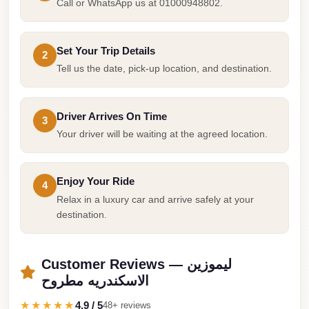
Call or WhatsApp us at 01000948802.
Cairo
Limousine
Set Your Trip Details
Companies
2
Tell us the date, pick-up location, and destination.
at
Cairo
Airport
Driver Arrives On Time
3
Your driver will be waiting at the agreed location.
limousine
cairo
airport
Enjoy Your Ride
4
limousine
Relax in a luxury car and arrive safely at your
destination.
Hurghada
Transfer
from
Customer Reviews — ليموزين
الاسكندريه مطروح
Cairo
★★★★★
4.9 / 5
Hurghada
48+ reviews