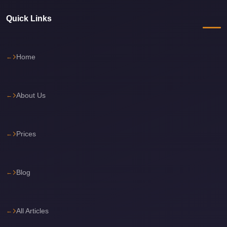
Cairo
Quick Links
Limousine
Service
Cairo
Home
Limousine
Company
About Us
Cairo
Limousine
Companies
Prices
Cairo
Limousine
Blog
Cairo
International
Airport
All Articles
Transfer