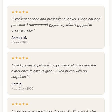
Taxi
★★★★★
Hurghada
"Excellent service and professional driver. Clean car and
Limousine
punctual. I recommend ليموزين الاسكندريه مطروح to
Service
every traveler."
Hurghada
Ahmed M.
Cairo • 2025
Limousine
Helwan
★★★★★
Taxi
"Used ليموزين الاسكندريه مطروح several times and the
Heliopolis
experience is always great. Fixed prices with no
Taxi
surprises."
Sara K.
Group
Nasr City • 2026
Transfer
from
★★★★★
Cairo
"Great experience with ليموزين الاسكندريه مطروح. The