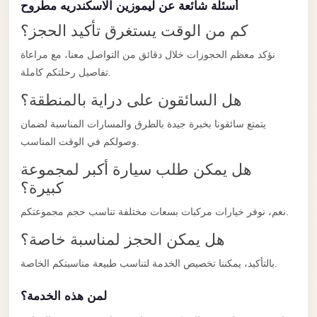
أسئلة شائعة عن ليموزين الاسكندريه مطروح
Limousine
كم من الوقت يستغرق تأكيد الحجز؟
Service
Sphinx
نؤكد معظم الحجوزات خلال دقائق من التواصل معنا، مع مراعاة
تفاصيل رحلتكم كاملة.
Airport
Limousine
هل السائقون على دراية بالمنطقة؟
shuttle
يتمتع سائقونا بخبرة جيدة بالطرق والمسارات المناسبة لضمان
bus
وصولكم في الوقت المناسب.
cairo
هل يمكن طلب سيارة أكبر لمجموعة
airport
كبيرة؟
Sheikh
نعم، نوفر خيارات مركبات بسعات مختلفة تناسب حجم مجموعتكم.
Zayed
هل يمكن الحجز لمناسبة خاصة؟
Taxi
بالتأكيد، يمكننا تخصيص الخدمة لتناسب طبيعة مناسبتكم الخاصة.
sharm
taxi
لمن هذه الخدمة؟
Sharm