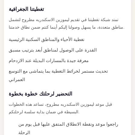
New
Capital
تغطيتنا الجغرافية
Taxi
تمتد شبكة تغطيتنا في تقديم ليموزين الاسكندريه مطروح لتشمل
New
مناطق متعددة، ما يسهل وصولنا إليكم أينما كنتم ضمن نطاق خدمتنا.
Cairo
تغطية الأحياء والمناطق السكنية الرئيسية
Transfer
القدرة على الوصول لمناطق أبعد بترتيب مسبق
from
Cairo
معرفة جيدة بالمسارات البديلة عند الازدحام
Airport
تحديث مستمر لخرائط التغطية بما يتماشى مع التوسع
New
العمراني
Cairo
التحضير لرحلتك خطوة بخطوة
Taxi
قبل موعد ليموزين الاسكندريه مطروح، تساعد هذه الخطوات
New
البسيطة في ضمان بداية سلسة لرحلتكم.
Cairo
Limousine
راجعوا موعد ونقطة الانطلاق المتفق عليها قبل يوم من
Service
الرحلة