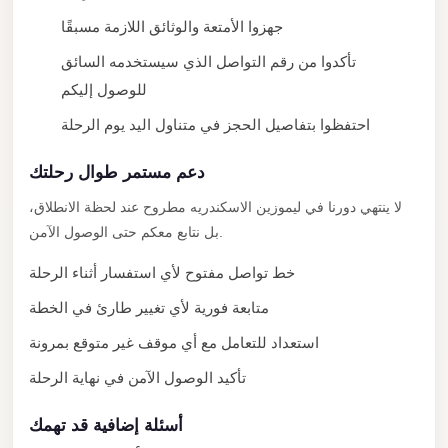
New
جهزوا الأمتعة والوثائق اللازمة مسبقًا
Cairo
تأكدوا من رقم التواصل الذي سيستخدمه السائق
Limousine
للوصول إليكم
New
احتفظوا بتفاصيل الحجز في متناول اليد يوم الرحلة
Administrative
Capital
دعم مستمر طوال رحلتك
Transfer
لا ينتهي دورنا في ليموزين الاسكندريه مطروح عند لحظة الانطلاق،
New
بل نتابع معكم حتى الوصول الآمن.
Administrative
خط تواصل مفتوح لأي استفسار أثناء الرحلة
Capital
متابعة فورية لأي تغيير طارئ في الخطة
Limousine
استعداد للتعامل مع أي موقف غير متوقع بمرونة
Nasr
City
تأكيد الوصول الآمن في نهاية الرحلة
Taxi
أسئلة إضافية قد تهمك
Nasr