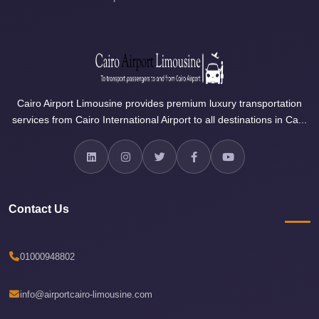
Sea
Resorts
Transfer
Cairo
Airport
Cairo Airport Limousine provides premium luxury transportation
Taxi
services from Cairo International Airport to all destinations in Ca...
cairo
airport
shuttle
Cairo
Contact Us
Airport
Limousine
01000948802
to
Alexandria
info@airportcairo-limousine.com
Cairo