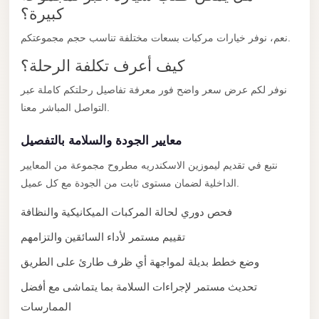
City
كبيرة؟
Transfer
نعم، نوفر خيارات مركبات بسعات مختلفة تناسب حجم مجموعتكم.
from
Cairo
كيف أعرف تكلفة الرحلة؟
Airport
نوفر لكم عرض سعر واضح فور معرفة تفاصيل رحلتكم كاملة عبر
North
التواصل المباشر معنا.
Coast
معايير الجودة والسلامة بالتفصيل
Taxi
نتبع في تقديم ليموزين الاسكندريه مطروح مجموعة من المعايير
North
الداخلية لضمان مستوى ثابت من الجودة مع كل عميل.
Coast
Limousine
فحص دوري لحالة المركبات الميكانيكية والنظافة
Service
تقييم مستمر لأداء السائقين والتزامهم
North
وضع خطط بديلة لمواجهة أي ظرف طارئ على الطريق
Coast
تحديث مستمر لإجراءات السلامة بما يتماشى مع أفضل
Limousine
الممارسات