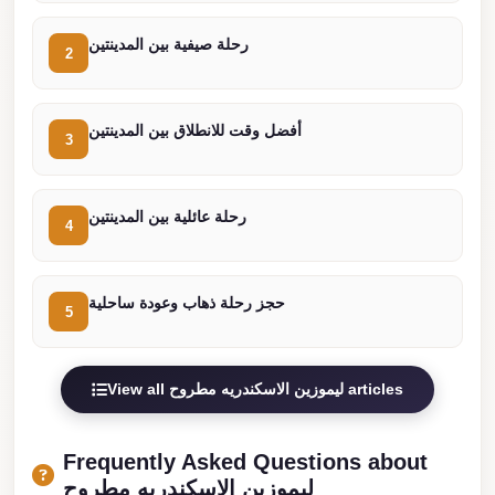
Cairo
رحلة صيفية بين المدينتين
2
Limousine
Service
أفضل وقت للانطلاق بين المدينتين
limousine
3
mercedes
limousine
رحلة عائلية بين المدينتين
4
merc
edes
حجز رحلة ذهاب وعودة ساحلية
Limousine
5
from
Cairo
View all ليموزين الاسكندريه مطروح articles
to
Alexandria
Frequently Asked Questions about
Limousine
ليموزين الاسكندريه مطروح