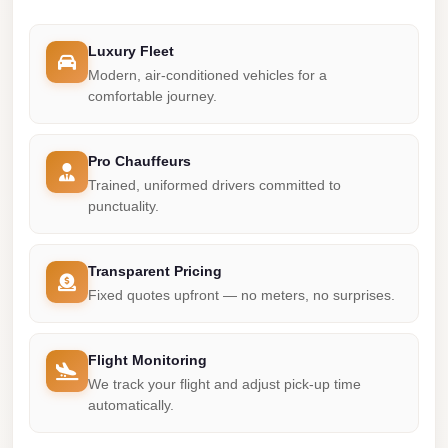
Mercedes
Luxury Fleet
Car
Modern, air-conditioned vehicles for a
Rental
comfortable journey.
Marsa
Matrouh
Pro Chauffeurs
Taxi
Trained, uniformed drivers committed to
punctuality.
Marsa
Matrouh
Limousine
Transparent Pricing
Fixed quotes upfront — no meters, no surprises.
Mansoura
Limousine
Service
Flight Monitoring
We track your flight and adjust pick-up time
Mansoura
automatically.
Limousine