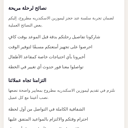
El
نصائح لرحلة مريحة
Sheikh
Limousine
لضمان تجربة سلسة عند حجز ليموزين الاسكندريه مطروح، إليكم
بعض النصائح العملية.
Saint
Catherine
شاركونا تفاصيل رحلتكم بدقة قبل الموعد بوقت كافٍ
Transfer
احرصوا على تجهيز أمتعتكم مسبقًا لتوفير الوقت
Mountain
أخبرونا بأي احتياجات خاصة كمقاعد الأطفال
Trip
تواصلوا معنا فور حدوث أي تغيير في الخطة
Saint
Catherine
التزامنا تجاه عملائنا
Transfer
نلتزم في تقديم ليموزين الاسكندريه مطروح بمعايير واضحة نضعها
Pyramids
نصب أعيننا مع كل عميل.
Taxi
الشفافية الكاملة في التواصل من أول لحظة
Private
احترام وقتكم والالتزام بالمواعيد المتفق عليها
Car