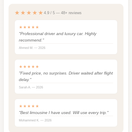
Madinaty
Limousine
★★★★★
4.9 / 5 — 48+ reviews
Service
★★★★★
Madinaty
"Professional driver and luxury car. Highly
Limousine
recommend."
Maadi
Ahmed M. — 2026
Limousine
Service
★★★★★
"Fixed price, no surprises. Driver waited after flight
Maadi
delay."
Limousine
Sarah A. — 2026
Luxor
Limousine
★★★★★
Service
"Best limousine I have used. Will use every trip."
Luxor
Mohammed K. — 2026
Limousine