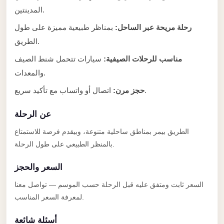
Anywhere
المدينتين.
Transfer
رحلة مريحة عبر الساحل:
بمناظر طبيعية مميزة على طول
to
الطريق.
Cairo
مناسب للرحلات الصيفية:
سيارات تتحمل شنط الصيف
Airport
والمعدات.
Transfer
اتصال أو واتساب مع تأكيد سريع.
حجز مرن:
Service
from
عن الرحلة
Cairo
الطريق بيمر بمناطق ساحلية متنوعة، وبيقدم فرصة للاستمتاع
Airport
بالمنظر الطبيعي على طول الرحلة.
Transfer
السعر والحجز
from
Cairo
السعر ثابت ومتفق عليه قبل الرحلة حسب الموسم — تواصل معنا
Airport
لمعرفة السعر المناسب.
to
أسئلة شائعة