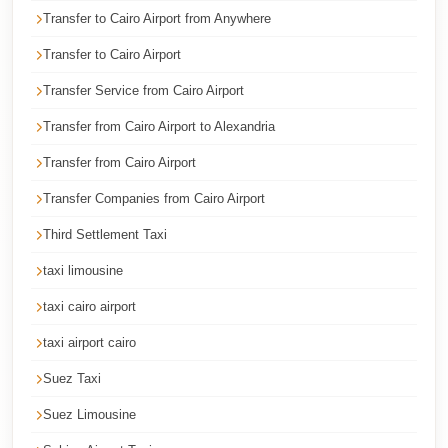
Cairo
Transfer to Cairo Airport from Anywhere
Taxi
Transfer to Cairo Airport
Dokki
Transfer Service from Cairo Airport
Taxi
Transfer from Cairo Airport to Alexandria
Dahab
Transfer from Cairo Airport
Limousine
Sinai
Transfer Companies from Cairo Airport
Service
Third Settlement Taxi
Dahab
taxi limousine
Limousine
taxi cairo airport
Corporate
taxi airport cairo
Transfer
Service
Suez Taxi
Cairo
Suez Limousine
Business