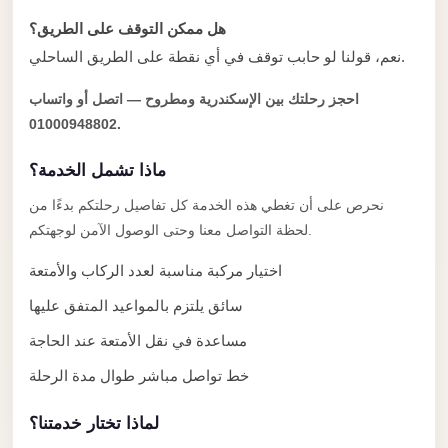
Alexandria
هل ممكن التوقف على الطريق؟
Transfer
نعم، قولنا لو حابب توقف في أي نقطة على الطريق الساحلي.
from
Cairo
احجز رحلتك بين الإسكندرية ومطروح — اتصل أو واتساب
Airport
01000948802.
Transfer
ماذا تشمل الخدمة؟
Companies
نحرص على أن تغطي هذه الخدمة كل تفاصيل رحلتكم بدءًا من
from
لحظة التواصل معنا وحتى الوصول الآمن لوجهتكم.
Cairo
Airport
اختيار مركبة مناسبة لعدد الركاب والأمتعة
Third
سائق يلتزم بالمواعيد المتفق عليها
Settlement
مساعدة في نقل الأمتعة عند الحاجة
Taxi
خط تواصل مباشر طوال مدة الرحلة
taxi
limousine
لماذا تختار خدمتنا؟