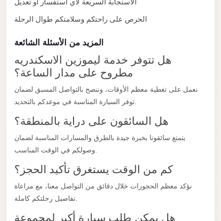
الاستجابة السريعة لأي استفسار أو تعديل
with
Driver
الحرص على راحتكم وسلامتكم طوال الرحلة
Prices
المزيد من الأسئلة الشائعة
Limousine
هل تتوفر خدمة ليموزين الاسكندريه
Service
مطروح على مدار الساعة؟
Alexandria
Cairo
نعمل على تغطية معظم الأوقات، وننصح بالتواصل المسبق لضمان
توفر السيارة المناسبة في موعدكم بالتحديد.
Port
Said
هل السائقون على دراية بالمنطقة؟
Limousine
يتمتع سائقونا بخبرة جيدة بالطرق والمسارات المناسبة لضمان
Service
وصولكم في الوقت المناسب.
Port
كم من الوقت يستغرق تأكيد الحجز؟
Said
نؤكد معظم الحجوزات خلال دقائق من التواصل معنا، مع مراعاة
Limousine
تفاصيل رحلتكم كاملة.
October
هل يمكن طلب سيارة أكبر لمجموعة