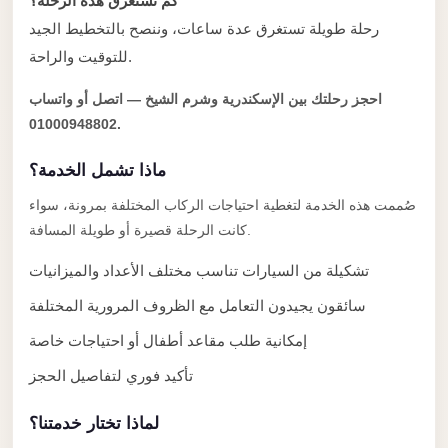
Alexandria
كم تستغرق هذه الرحلة؟
رحلة طويلة تستغرق عدة ساعات، وننصح بالتخطيط الجيد
Transfer
للتوقيت والراحة.
from
Cairo
احجز رحلتك بين الإسكندرية وشرم الشيخ — اتصل أو واتساب
Airport
01000948802.
Transfer
ماذا تشمل الخدمة؟
Companies
صُممت هذه الخدمة لتغطية احتياجات الركاب المختلفة بمرونة، سواء
from
كانت الرحلة قصيرة أو طويلة المسافة.
Cairo
Airport
تشكيلة من السيارات تناسب مختلف الأعداد والميزانيات
Third
سائقون يجيدون التعامل مع الظروف المرورية المختلفة
Settlement
إمكانية طلب مقاعد أطفال أو احتياجات خاصة
Taxi
تأكيد فوري لتفاصيل الحجز
taxi
limousine
لماذا تختار خدمتنا؟