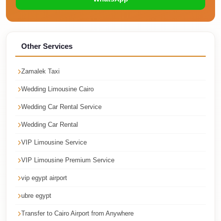
Faisal
Taxi
El
Other Services
Rehab
Limousine
Zamalek Taxi
Service
Wedding Limousine Cairo
El
Rehab
Wedding Car Rental Service
Limousine
Wedding Car Rental
Egypt
VIP Limousine Service
Limousine
VIP Limousine Premium Service
egypt
vip egypt airport
airport
ubre egypt
taxi
Transfer to Cairo Airport from Anywhere
Downtown