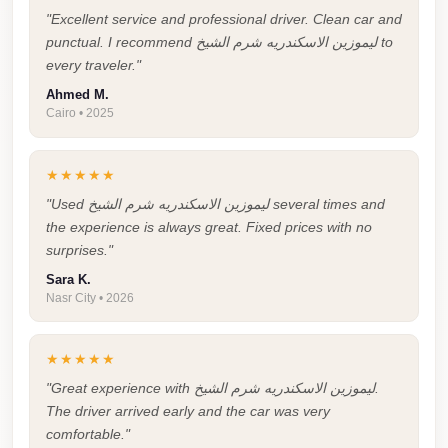
"Excellent service and professional driver. Clean car and
Taxi
punctual. I recommend ليموزين الاسكندريه شرم الشيخ to
Hurghada
every traveler."
Limousine
Ahmed M.
Service
Cairo • 2025
Hurghada
★★★★★
Limousine
"Used ليموزين الاسكندريه شرم الشيخ several times and
Helwan
the experience is always great. Fixed prices with no
Taxi
surprises."
Heliopolis
Sara K.
Nasr City • 2026
Taxi
Group
★★★★★
Transfer
"Great experience with ليموزين الاسكندريه شرم الشيخ.
from
The driver arrived early and the car was very
Cairo
comfortable."