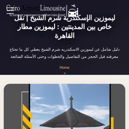
Zamalek
ليموزين الإسكندرية شرم الشيخ | نقل
EN
Taxi
خاص بين المدينتين : ليموزين مطار
Wedding
القاهرة
AR
Limousine
Cairo
دليل شامل عن ليموزين الاسكندريه شرم الشيخ يغطي كل ما تحتاج
Home
معرفته قبل الحجز من التفاصيل والخطوات وحتى الأسئلة الشائعة
Wedding
Car
Home
Services
Rental
»
ليموزين الاسكندريه شرم الشيخ
Service
About Us
Wedding
Car
Prices
Rental
VIP
Blog
Limousine