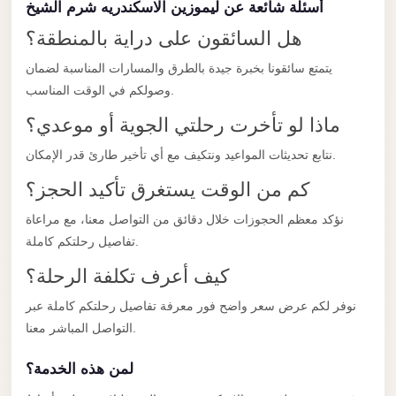
أسئلة شائعة عن ليموزين الاسكندريه شرم الشيخ
Limousine
هل السائقون على دراية بالمنطقة؟
Service
Sphinx
يتمتع سائقونا بخبرة جيدة بالطرق والمسارات المناسبة لضمان
وصولكم في الوقت المناسب.
Airport
Limousine
ماذا لو تأخرت رحلتي الجوية أو موعدي؟
shuttle
نتابع تحديثات المواعيد ونتكيف مع أي تأخير طارئ قدر الإمكان.
bus
كم من الوقت يستغرق تأكيد الحجز؟
cairo
نؤكد معظم الحجوزات خلال دقائق من التواصل معنا، مع مراعاة
airport
تفاصيل رحلتكم كاملة.
Sheikh
كيف أعرف تكلفة الرحلة؟
Zayed
Taxi
نوفر لكم عرض سعر واضح فور معرفة تفاصيل رحلتكم كاملة عبر
التواصل المباشر معنا.
sharm
taxi
لمن هذه الخدمة؟
Sharm