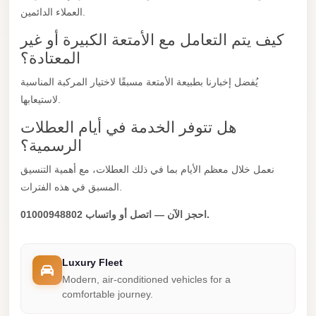
العملاء الدائمين.
City
Limousine
كيف يتم التعامل مع الأمتعة الكبيرة أو غير
Service
المعتادة؟
Nasr
يُفضل إخبارنا بطبيعة الأمتعة مسبقًا لاختيار المركبة المناسبة
City
لاستيعابها.
Limousine
هل تتوفر الخدمة في أيام العطلات
Mohandessin
الرسمية؟
Taxi
نعمل خلال معظم الأيام بما في ذلك العطلات، مع أهمية التنسيق
Mercedes
المسبق في هذه الفترات.
Limousine
احجز الآن — اتصل أو واتساب 01000948802.
Mercedes
Car
Luxury Fleet
Rental
Modern, air-conditioned vehicles for a
with
comfortable journey.
Driver