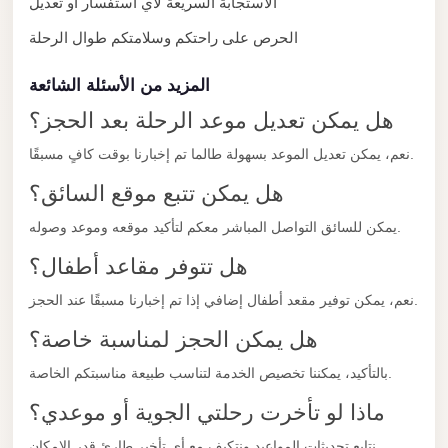
الاستجابة السريعة لأي استفسار أو تعديل
with
Driver
الحرص على راحتكم وسلامتكم طوال الرحلة
Prices
المزيد من الأسئلة الشائعة
Limousine
هل يمكن تعديل موعد الرحلة بعد الحجز؟
Service
Alexandria
نعم، يمكن تعديل الموعد بسهولة طالما تم إخبارنا بوقت كافٍ مسبقًا.
Cairo
هل يمكن تتبع موقع السائق؟
Port
يمكن للسائق التواصل المباشر معكم لتأكيد موقعه وموعد وصوله.
Said
هل تتوفر مقاعد أطفال؟
Limousine
Service
نعم، يمكن توفير مقعد أطفال إضافي إذا تم إخبارنا مسبقًا عند الحجز.
Port
هل يمكن الحجز لمناسبة خاصة؟
Said
بالتأكيد، يمكننا تخصيص الخدمة لتناسب طبيعة مناسبتكم الخاصة.
Limousine
ماذا لو تأخرت رحلتي الجوية أو موعدي؟
October
نتابع تحديثات المواعيد ونتكيف مع أي تأخير طارئ قدر الإمكان.