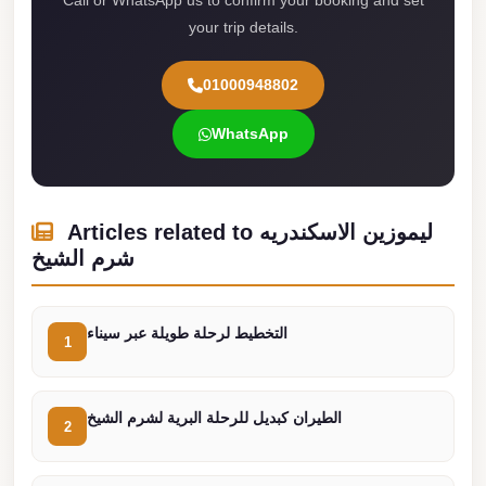
Call or WhatsApp us to confirm your booking and set
london
your trip details.
cab
egypt
01000948802
limozen
WhatsApp
limousine
service
cairo
Articles related to ليموزين الاسكندريه
شرم الشيخ
Limousine
Service
at
التخطيط لرحلة طويلة عبر سيناء
1
Cairo
Airport
الطيران كبديل للرحلة البرية لشرم الشيخ
Limousine
2
Service
Alexandria