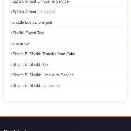
Sphinx Airport Limousine Service
Corporate
Sphinx Airport Limousine
Transfer
Service
shuttle bus cairo airport
Cairo
Sheikh Zayed Taxi
Car
sharm taxi
Rental
Sharm El Sheikh Transfer from Cairo
with
Driver
Sharm El Sheikh Taxi
Sharm El Sheikh Limousine Service
Cairo
Sightseeing
Sharm El Sheikh Limousine
Tours
Service
Cairo
Sightseeing
Tours