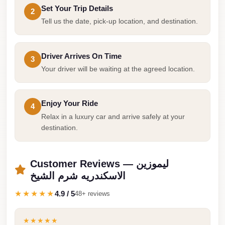
Cairo
Set Your Trip Details
2
Tell us the date, pick-up location, and destination.
Limousine
Companies
at
Driver Arrives On Time
3
Cairo
Your driver will be waiting at the agreed location.
Airport
limousine
Enjoy Your Ride
4
cairo
Relax in a luxury car and arrive safely at your
airport
destination.
limousine
Customer Reviews — ليموزين
Hurghada
الاسكندريه شرم الشيخ
Transfer
from
★★★★★
4.9 / 5
48+ reviews
Cairo
★★★★★
Hurghada