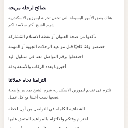
El
نصائح لرحلة مريحة
Sheikh
Limousine
هناك بعض الأمور البسيطة التي تجعل تجربة ليموزين الاسكندريه
شرم الشيخ أكثر سلاسة لكم.
Saint
Catherine
تأكدوا من صحة العنوان أو نقطة الاستلام المُشاركة
Transfer
خصصوا وقتًا كافيًا قبل مواعيد الرحلات الجوية أو المهمة
Mountain
احتفظوا برقم التواصل معنا في متناول اليد
Trip
أخبرونا بعدد الركاب والأمتعة بدقة
Saint
Catherine
التزامنا تجاه عملائنا
Transfer
نلتزم في تقديم ليموزين الاسكندريه شرم الشيخ بمعايير واضحة
Pyramids
نضعها نصب أعيننا مع كل عميل.
Taxi
الشفافية الكاملة في التواصل من أول لحظة
Private
احترام وقتكم والالتزام بالمواعيد المتفق عليها
Car