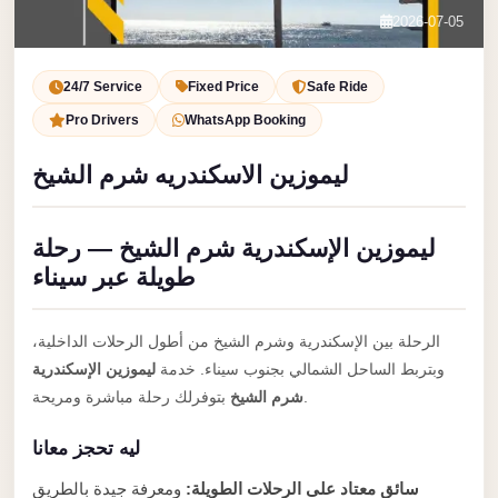
Service
Contact Us
2026-07-05
VIP
Book Now
Limousine
24/7 Service
Fixed Price
Safe Ride
Premium
Pro Drivers
WhatsApp Booking
Service
ليموزين الاسكندريه شرم الشيخ
vip
egypt
ليموزين الإسكندرية شرم الشيخ — رحلة
airport
طويلة عبر سيناء
ubre
egypt
الرحلة بين الإسكندرية وشرم الشيخ من أطول الرحلات الداخلية،
Transfer
وبتربط الساحل الشمالي بجنوب سيناء. خدمة
ليموزين الإسكندرية
to
بتوفرلك رحلة مباشرة ومريحة.
شرم الشيخ
Cairo
ليه تحجز معانا
Airport
from
سائق معتاد على الرحلات الطويلة:
ومعرفة جيدة بالطريق