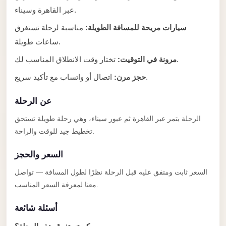
Anywhere
عبر القاهرة وسيناء.
Transfer
سيارات مريحة للمسافة الطويلة:
مناسبة لرحلة تستغرق
to
ساعات طويلة.
Cairo
تختار وقت الانطلاق المناسب لك.
مرونة في التوقيت:
Airport
اتصال أو واتساب مع تأكيد سريع.
حجز مرن:
Transfer
Service
عن الرحلة
from
الرحلة بتمر عبر القاهرة ثم عبور سيناء، وهي رحلة طويلة تستحق
Cairo
تخطيط جيد للوقت والراحة.
Airport
السعر والحجز
Transfer
from
السعر ثابت ومتفق عليه قبل الرحلة نظرًا لطول المسافة — تواصل
Cairo
معنا لمعرفة السعر المناسب.
Airport
أسئلة شائعة
to