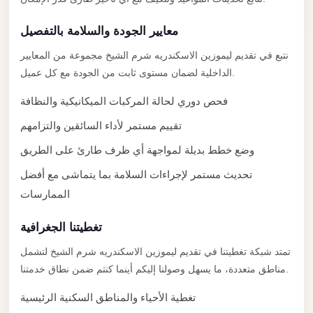
City
Transfer
معايير الجودة والسلامة بالتفصيل
from
نتبع في تقديم ليموزين الاسكندريه شرم الشيخ مجموعة من المعايير
Cairo
الداخلية لضمان مستوى ثابت من الجودة مع كل عميل.
Airport
فحص دوري لحالة المركبات الميكانيكية والنظافة
North
Coast
تقييم مستمر لأداء السائقين والتزامهم
Taxi
وضع خطط بديلة لمواجهة أي ظرف طارئ على الطريق
North
تحديث مستمر لإجراءات السلامة بما يتماشى مع أفضل
Coast
الممارسات
Limousine
Service
تغطيتنا الجغرافية
North
تمتد شبكة تغطيتنا في تقديم ليموزين الاسكندريه شرم الشيخ لتشمل
Coast
مناطق متعددة، ما يسهل وصولنا إليكم أينما كنتم ضمن نطاق خدمتنا.
Limousine
تغطية الأحياء والمناطق السكنية الرئيسية