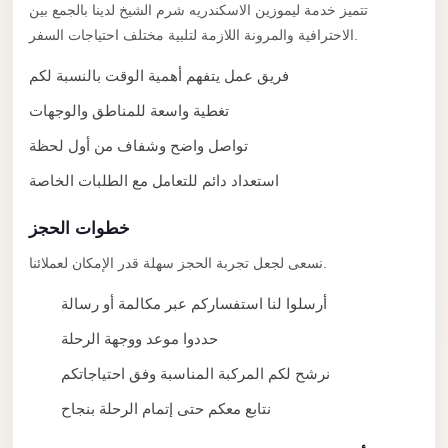
taxi
تتميز خدمة ليموزين الاسكندريه شرم الشيخ لدينا بالجمع بين
cairo
الاحترافية والمرونة اللازمة لتلبية مختلف احتياجات السفر.
airport
فريق عمل يتفهم أهمية الوقت بالنسبة لكم
taxi
تغطية واسعة للمناطق والوجهات
airport
تواصل واضح وشفاف من أول لحظة
cairo
استعداد دائم للتعامل مع الطلبات الخاصة
Suez
Taxi
خطوات الحجز
Suez
نسعى لجعل تجربة الحجز سهلة قدر الإمكان لعملائنا.
Limousine
أرسلوا لنا استفساركم عبر مكالمة أو رسالة
Sphinx
حددوا موعد ووجهة الرحلة
Airport
Taxi
نرشح لكم المركبة المناسبة وفق احتياجاتكم
Sphinx
نتابع معكم حتى إتمام الرحلة بنجاح
Airport