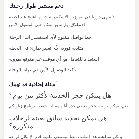
دعم مستمر طوال رحلتك
New
Cairo
لا ينتهي دورنا في ليموزين الاسكندريه شرم الشيخ عند لحظة
Limousine
الانطلاق، بل نتابع معكم حتى الوصول الآمن.
New
خط تواصل مفتوح لأي استفسار أثناء الرحلة
Administrative
متابعة فورية لأي تغيير طارئ في الخطة
Capital
استعداد للتعامل مع أي موقف غير متوقع بمرونة
Transfer
تأكيد الوصول الآمن في نهاية الرحلة
New
Administrative
أسئلة إضافية قد تهمك
Capital
هل يمكن حجز الخدمة لأكثر من يوم؟
Limousine
نعم، يمكن ترتيب حجز يغطي عدة أيام متتالية حسب برنامج زيارتكم.
Nasr
City
هل يمكن تحديد سائق بعينه لرحلات
متكررة؟
Taxi
Nasr
يمكن مناقشة هذا الطلب معنا، ونسعى لتلبيته قدر الإمكان لراحة