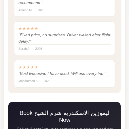
Madinaty
recommend."
Limousine
Ahmed M. — 2026
Service
Madinaty
★★★★★
"Fixed price, no surprises. Driver waited after flight
Limousine
delay."
Maadi
Sarah A. — 2026
Limousine
Service
★★★★★
Maadi
"Best limousine I have used. Will use every trip."
Limousine
Mohammed K. — 2026
Luxor
Limousine
Service
Book ليموزين الاسكندريه شرم الشيخ
Luxor
Now
Limousine