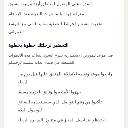
New
القدرة على الوصول لمناطق أبعد بترتيب مسبق
Capital
معرفة جيدة بالمسارات البديلة عند الازدحام
Taxi
تحديث مستمر لخرائط التغطية بما يتماشى مع التوسع
New
العمراني
Cairo
Transfer
التحضير لرحلتك خطوة بخطوة
from
قبل موعد ليموزين الاسكندريه شرم الشيخ، تساعد هذه الخطوات
Cairo
البسيطة في ضمان بداية سلسة لرحلتكم.
Airport
راجعوا موعد ونقطة الانطلاق المتفق عليها قبل يوم من
New
الرحلة
Cairo
Taxi
جهزوا الأمتعة والوثائق اللازمة مسبقًا
New
تأكدوا من رقم التواصل الذي سيستخدمه السائق
Cairo
للوصول إليكم
Limousine
احتفظوا بتفاصيل الحجز في متناول اليد يوم الرحلة
Service