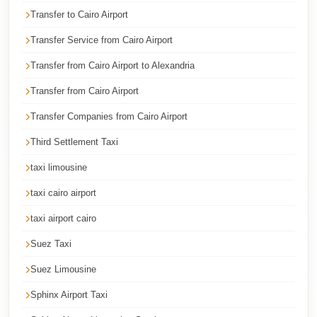
Cairo
Transfer to Cairo Airport
Taxi
Transfer Service from Cairo Airport
Dokki
Transfer from Cairo Airport to Alexandria
Taxi
Transfer from Cairo Airport
Dahab
Transfer Companies from Cairo Airport
Limousine
Sinai
Third Settlement Taxi
Service
taxi limousine
Dahab
taxi cairo airport
Limousine
taxi airport cairo
Corporate
Suez Taxi
Transfer
Service
Suez Limousine
Cairo
Sphinx Airport Taxi
Business