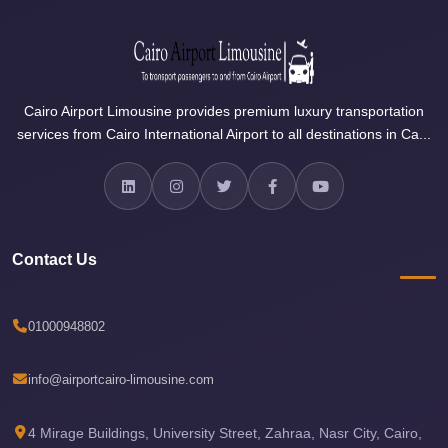
Sea
Resorts
Transfer
Cairo
Cairo Airport Limousine provides premium luxury transportation
services from Cairo International Airport to all destinations in Ca...
Airport
Taxi
cairo
airport
shuttle
Contact Us
Cairo
Airport
01000948802
Limousine
to
info@airportcairo-limousine.com
Alexandria
4 Mirage Buildings, University Street, Zahraa, Nasr City, Cairo,
Cairo