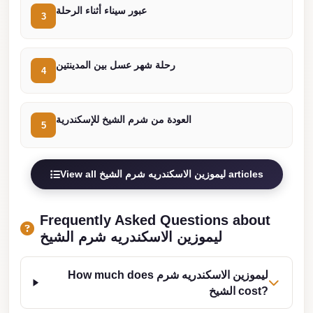
عبور سيناء أثناء الرحلة
Cairo
3
Limousine
Service
رحلة شهر عسل بين المدينتين
4
limousine
mercedes
العودة من شرم الشيخ للإسكندرية
5
limousine
merc
edes
View all ليموزين الاسكندريه شرم الشيخ articles
Limousine
from
Frequently Asked Questions about
Cairo
ليموزين الاسكندريه شرم الشيخ
to
Alexandria
How much does ليموزين الاسكندريه شرم
الشيخ cost?
Limousine