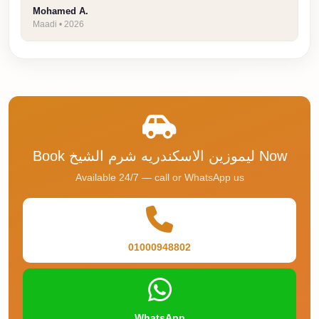
Airport
Mohamed A.
Service
Maadi • 2026
Group
Transfer
from
Cairo
Airport
Giza
Book ليموزين الاسكندريه شرم الشيخ Now
Taxi
Available 24/7 — call or WhatsApp us
First
Settlement
Taxi
01000948802
Fifth
Settlement
Taxi
WhatsApp