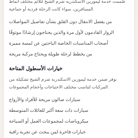
صُممت خدمة ليموزين الاسكندريه شرم الشيخ لتلائم مختلف أنماط
El
المسافرين، سواء كانت الرحلة فردية أو جماعية.
Sheikh
من يفضل الانتقال دون القلق بشأن تفاصيل المواصلات
Transfer
from
الزوار القادمون لأول مرة والذين يحتاجون إرشادًا موثوقًا
Cairo
أصحاب المناسبات الخاصة الباحثين عن لمسة مميزة
Sharm
من يخطط لرحلة طويلة ويحتاج مركبة مريحة
El
Sheikh
خيارات الأسطول المتاحة
Taxi
نوفر ضمن خدمة ليموزين الاسكندريه شرم الشيخ تشكيلة من
المركبات لتناسب مختلف الاحتياجات وأحجام المجموعات.
Sharm
El
سيارات صالون مريحة للأفراد والأزواج
Sheikh
سيارات ذات سعة أكبر للعائلات المتوسطة
Limousine
Service
ميكروباصات لمجموعات العمل أو السياحة
خيارات فاخرة لمن يبحث عن تجربة راقية
Sharm