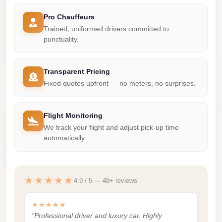
Mercedes
Pro Chauffeurs
Car
Trained, uniformed drivers committed to
punctuality.
Rental
Marsa
Matrouh
Transparent Pricing
Fixed quotes upfront — no meters, no surprises.
Taxi
Marsa
Flight Monitoring
Matrouh
We track your flight and adjust pick-up time
Limousine
automatically.
Mansoura
Limousine
Service
★★★★★
4.9 / 5 — 48+ reviews
Mansoura
★★★★★
Limousine
"Professional driver and luxury car. Highly