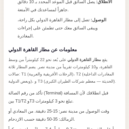
الانطلاق:
يصل السائق قبل الموعد المحدد بـ 10 دقائق
taxi
جاهزاً لمساعدتك في الأمتعة.
cairo
airport
الوصول:
تصل إلى مطار القاهرة الدولي بكل راحة،
ويبقى السائق معك حتى تطمئن على إجراءات
taxi
المغادرة.
airport
cairo
معلومات عن مطار القاهرة الدولي
Suez
يقع
مطار القاهرة الدولي
على بُعد نحو 22 كيلومتراً من وسط
Taxi
القاهرة، و10 كيلومترات تقريباً من مدينة نصر. يضم المطار ثلاثة
Suez
صالات: T1 (الرحلات الأفريقية والعربية)، T2 (المغادرات الداخلية
Limousine
وبعض الدولية)، و T3 (الحديثة — معظم شركات الطيران الكبرى).
Sphinx
تأكد من رقم الصالة (Terminal) قبل انطلاقك لأن المسافة
Airport
بين T1/T2 وT3 تبلغ نحو 3 كيلومترات.
Taxi
وقت الوصول من مدينة نصر: 15-25 دقيقة. من المعادي أو
Sphinx
الزمالك: 35-50 دقيقة حسب الازدحام.
Airport