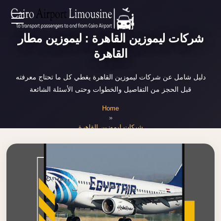
Zamalek
EN
شركات ليموزين القاهرة : ليموزين مطار
Taxi
القاهرة
Wedding
AR
Limousine
دليل شامل عن شركات ليموزين القاهرة يغطي كل ما تحتاج معرفته
Cairo
قبل الحجز من التفاصيل والخطوات وحتى الأسئلة الشائعة
Home
Wedding
Home
Car
»
Services
Rental
شركات ليموزين القاهرة
Service
About Us
Wedding
Car
Prices
Rental
VIP
Blog
Limousine