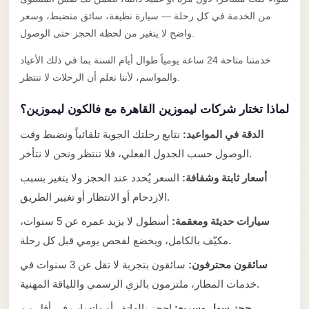
Anywhere
من الخدمة في كل رحلة — سيارة نظيفة، سائق منضبط، وسعر
واضح لا يتغير من لحظة الحجز حتى الوصول.
Transfer
to
خدمتنا متاحة 24 ساعة يومياً طوال أيام السنة بما في ذلك الأعياد
Cairo
والمواسم، لأننا نعلم أن الرحلات لا تنتظر.
Airport
لماذا تختار شركات ليموزين القاهرة مع فالكون ليموزين؟
Transfer
الدقة في المواعيد:
نتابع رحلتك الجوية تلقائياً ونضبط وقت
Service
from
الوصول حسب الجدول الفعلي، فلا تنتظر ونحن لا نتأخر.
Cairo
أسعار ثابتة وشفافة:
السعر يُحدد عند الحجز ولا يتغير بسبب
Airport
الازدحام أو الانتظار أو تغيير الطريق.
Transfer
سيارات حديثة ومعقمة:
أسطول لا يزيد عمره عن 5 سنوات،
from
مكيّف بالكامل، ويخضع لفحص يومي قبل كل رحلة.
Cairo
سائقون محترفون:
سائقون بتجربة لا تقل عن 3 سنوات في
Airport
خدمات المطار، ملتزمون بالزي الرسمي واللياقة المهنية.
to
حجز سهل وسريع:
احجز بالهاتف أو واتساب في أقل من