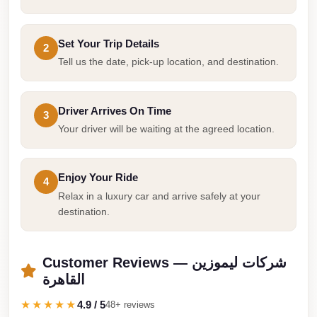
Cairo
Limousine
Set Your Trip Details
2
Service
Tell us the date, pick-up location, and destination.
Cairo
Limousine
Driver Arrives On Time
3
Company
Your driver will be waiting at the agreed location.
Cairo
Limousine
Enjoy Your Ride
Companies
4
Relax in a luxury car and arrive safely at your
Cairo
destination.
Limousine
Cairo
Customer Reviews — شركات ليموزين
International
القاهرة
Airport
★★★★★
4.9 / 5
48+ reviews
Transfer