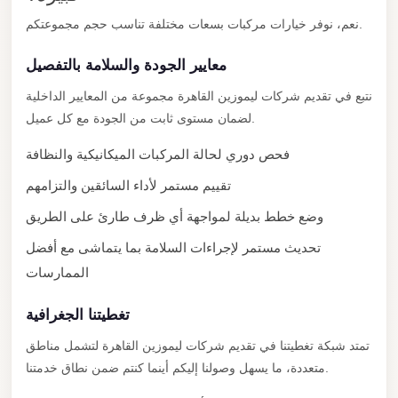
Cairo
نعم، نوفر خيارات مركبات بسعات مختلفة تناسب حجم مجموعتكم.
Limousine
معايير الجودة والسلامة بالتفصيل
Service
نتبع في تقديم شركات ليموزين القاهرة مجموعة من المعايير الداخلية
limousine
لضمان مستوى ثابت من الجودة مع كل عميل.
mercedes
فحص دوري لحالة المركبات الميكانيكية والنظافة
limousine
تقييم مستمر لأداء السائقين والتزامهم
merc
edes
وضع خطط بديلة لمواجهة أي ظرف طارئ على الطريق
Limousine
تحديث مستمر لإجراءات السلامة بما يتماشى مع أفضل
from
الممارسات
Cairo
تغطيتنا الجغرافية
to
Alexandria
تمتد شبكة تغطيتنا في تقديم شركات ليموزين القاهرة لتشمل مناطق
متعددة، ما يسهل وصولنا إليكم أينما كنتم ضمن نطاق خدمتنا.
Limousine