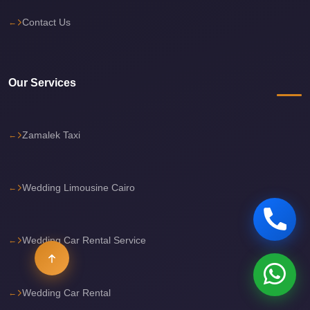
Limousine
Contact Us
cairo
airport
car
Our Services
Borg
El
Zamalek Taxi
Arab
Airport
Taxi
Wedding Limousine Cairo
Borg
El
Arab
Wedding Car Rental Service
Airport
Limousine
Wedding Car Rental
Service