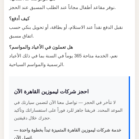
City
نوفر مقاعد أطفال مجاناً عند الطلب المسبق عند الحجز.
Transfer
from
كيف أدفع؟
Cairo
نقبل الدفع نقداً عند الاستلام، أو بطاقة، أو تحويل بنكي حسب
Airport
اتفاق مسبق.
North
هل تعملون في الأعياد والمواسم؟
Coast
نعم، الخدمة متاحة 365 يوماً في السنة بما في ذلك الأعياد
Taxi
الرسمية والمواسم السياحية.
North
Coast
Limousine
احجز شركات ليموزين القاهرة الآن
Service
لا تتأخر في الحجز — تواصل معنا الآن لتضمن سيارتك في
الموعد المحدد. فريقنا جاهز للرد فوراً على استفساراتك وتأكيد
North
حجزك خلال دقيقتين.
Coast
Limousine
خدمة شركات ليموزين القاهرة المتميزة تبدأ بخطوة واحدة —
اتصل الآن.