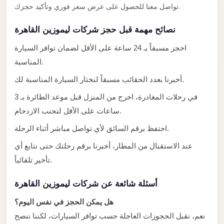
El
تواصل معنا للحصول على عرض سعر فوري وتأكيد حجزك.
Sheikh
نصائح مهمة قبل حجز شركات ليموزين القاهرة
Limousine
احجز مسبقاً بـ 24 ساعة على الأقل لضمان توافر السيارة
Saint
المناسبة.
Catherine
Transfer
أخبرنا بعدد الحقائب مسبقاً لنختار السيارة المناسبة لك.
Mountain
في رحلات المغادرة، اخرج من المنزل قبل موعد الطائرة بـ 3
Trip
ساعات على الأقل لتجنب الازدحام.
Saint
احتفظ برقم السائق لأي تواصل مباشر أثناء الرحلة.
Catherine
عند الاستقبال من المطار، أخبرنا برقم رحلتك حتى نتابع أي
Transfer
تأخير تلقائياً.
Pyramids
Taxi
أسئلة شائعة عن شركات ليموزين القاهرة
Private
هل يمكن الحجز في نفس اليوم؟
Car
نعم، نقبل الحجوزات العاجلة حسب توافر السيارات، لكننا ننصح