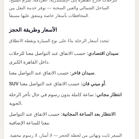
للرحلات خارج القاهرة إلى الإسكندرية، الغردقة، شرم الشيخ،
El
الساحل الشمالي والعين السخنة — نوفر خدمة النقل بين
Sheikh
المحافظات بأسعار خاصة ومتفق عليها مسبقاً.
Transfer
الأسعار وطريقة الحجز
from
Cairo
تتحدد أسعار الرحلة بناءً على نوع السيارة ونقطة الانطلاق:
Sharm
سيدان اقتصادي:
حسب الاتفاق عند التواصل معنا للرحلات
El
داخل القاهرة الكبرى.
Sheikh
حسب الاتفاق عند التواصل معنا.
سيدان فاخر:
Taxi
حسب الاتفاق عند التواصل معنا.
SUV أو ميني فان:
Sharm
انتظار مجاني:
ساعة كاملة بدون رسوم في حال تأخر الرحلة
El
الجوية.
Sheikh
Limousine
الانتظار بعد الساعة المجانية:
حسب الاتفاق عند التواصل
Service
معنا للساعة الإضافية.
Sharm
السعر ثابت ونهائي من لحظة الحجز — لا أمتار، لا رسوم مخفية.