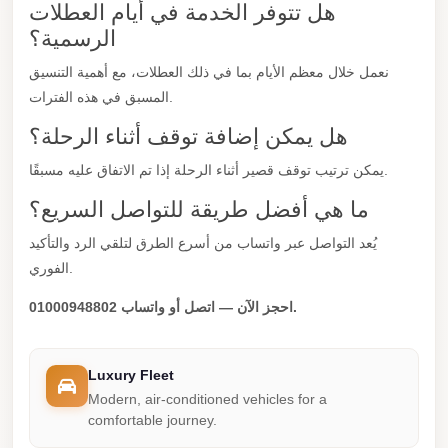
هل تتوفر الخدمة في أيام العطلات
Taxi
الرسمية؟
Hurghada
نعمل خلال معظم الأيام بما في ذلك العطلات، مع أهمية التنسيق
Limousine
المسبق في هذه الفترات.
Service
هل يمكن إضافة توقف أثناء الرحلة؟
Hurghada
يمكن ترتيب توقف قصير أثناء الرحلة إذا تم الاتفاق عليه مسبقًا.
Limousine
ما هي أفضل طريقة للتواصل السريع؟
Helwan
Taxi
يُعد التواصل عبر واتساب من أسرع الطرق لتلقي الرد والتأكيد
الفوري.
Heliopolis
Taxi
احجز الآن — اتصل أو واتساب 01000948802.
Group
Transfer
Luxury Fleet
from
Modern, air-conditioned vehicles for a
comfortable journey.
Cairo