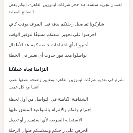
Madinaty
لضمان تجربة سلسة عند حجز شركات ليموزين القاهرة، إليكم بعض
Limousine
النصائح العملية.
Service
شاركونا تفاصيل رحلتكم بدقة قبل الموعد بوقت كافٍ
Madinaty
احرصوا على تجهيز أمتعتكم مسبقًا لتوفير الوقت
Limousine
أخبرونا بأي احتياجات خاصة كمقاعد الأطفال
Maadi
تواصلوا معنا فور حدوث أي تغيير في الخطة
Limousine
Service
التزامنا تجاه عملائنا
Maadi
نلتزم في تقديم شركات ليموزين القاهرة بمعايير واضحة نضعها نصب
Limousine
أعيننا مع كل عميل.
Luxor
الشفافية الكاملة في التواصل من أول لحظة
Limousine
احترام وقتكم والالتزام بالمواعيد المتفق عليها
Service
الاستجابة السريعة لأي استفسار أو تعديل
Luxor
Limousine
الحرص على راحتكم وسلامتكم طوال الرحلة