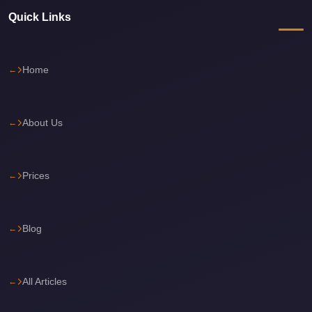
Phone
Quick Links
Cairo
Airport
Home
Limousine
Hotline
Cairo
About Us
Airport
Limousine
Prices
Company
Cairo
Airport
Blog
Limousine
Cars
All Articles
Cairo
Airport