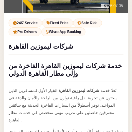
Service
Contact Us
2026-07-05
VIP
Book Now
Limousine
24/7 Service
Fixed Price
Safe Ride
Premium
Pro Drivers
WhatsApp Booking
Service
شركات ليموزين القاهرة
vip
egypt
خدمة شركات ليموزين القاهرة الفاخرة من
airport
وإلى مطار القاهرة الدولي
ubre
egypt
تُعدّ خدمة
شركات ليموزين القاهرة
الخيار الأول للمسافرين الذين
Transfer
يبحثون عن تجربة نقل راقية توازن بين الراحة والأمان والدقة في
to
المواعيد. نوفر أسطولاً من السيارات الفاخرة الحديثة مع سائقين
Cairo
محترفين حاصلين على تدريب مهني متخصص في خدمات مطار
Airport
القاهرة.
from
سواء كنت مسافراً لأول مرة أو عميلاً دائماً، نضمن لك نفس المستوى