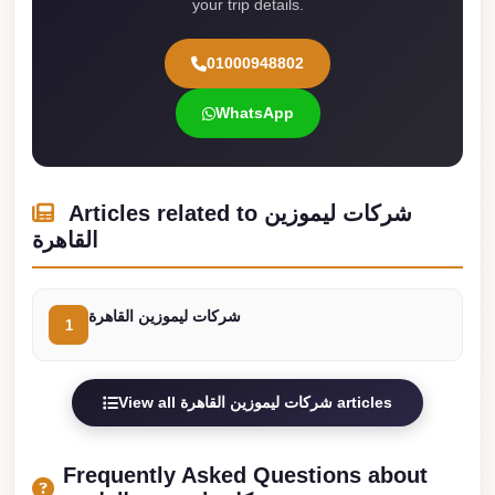
your trip details.
Cairo
Taxi
01000948802
Dokki
WhatsApp
Taxi
Dahab
Limousine
Articles related to شركات ليموزين
Sinai
القاهرة
Service
Dahab
شركات ليموزين القاهرة
Limousine
1
Corporate
Transfer
View all شركات ليموزين القاهرة articles
Service
Cairo
Frequently Asked Questions about
Business