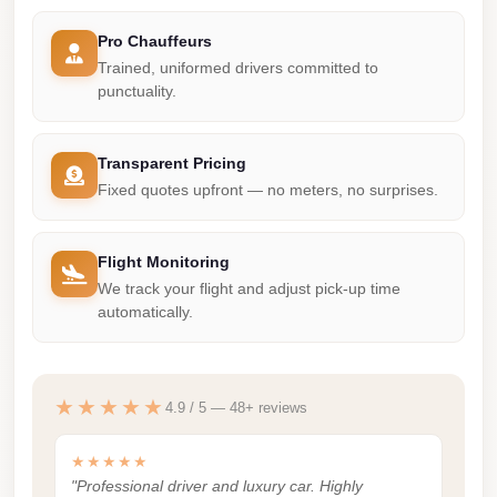
Airport
Service
Pro Chauffeurs
Trained, uniformed drivers committed to
Group
punctuality.
Transfer
from
Cairo
Transparent Pricing
Fixed quotes upfront — no meters, no surprises.
Airport
Giza
Flight Monitoring
Taxi
We track your flight and adjust pick-up time
First
automatically.
Settlement
Taxi
★★★★★
Fifth
4.9 / 5 — 48+ reviews
Settlement
★★★★★
Taxi
"Professional driver and luxury car. Highly