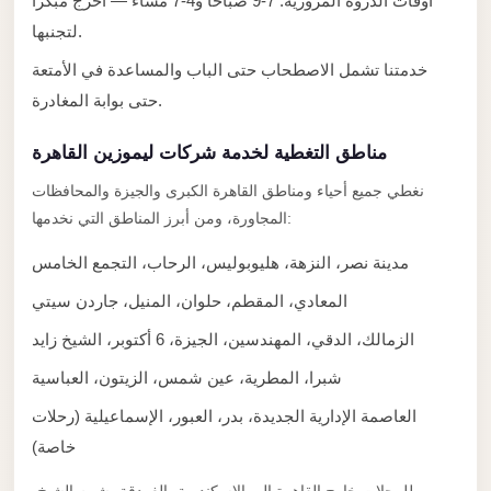
أوقات الذروة المرورية: 7-9 صباحاً و4-7 مساءً — اخرج مبكراً
Limousine
لتجنبها.
Service
خدمتنا تشمل الاصطحاب حتى الباب والمساعدة في الأمتعة
Sphinx
حتى بوابة المغادرة.
Airport
Limousine
مناطق التغطية لخدمة شركات ليموزين القاهرة
shuttle
نغطي جميع أحياء ومناطق القاهرة الكبرى والجيزة والمحافظات
bus
المجاورة، ومن أبرز المناطق التي نخدمها:
cairo
مدينة نصر، النزهة، هليوبوليس، الرحاب، التجمع الخامس
airport
المعادي، المقطم، حلوان، المنيل، جاردن سيتي
Sheikh
الزمالك، الدقي، المهندسين، الجيزة، 6 أكتوبر، الشيخ زايد
Zayed
Taxi
شبرا، المطرية، عين شمس، الزيتون، العباسية
sharm
العاصمة الإدارية الجديدة، بدر، العبور، الإسماعيلية (رحلات
taxi
خاصة)
Sharm