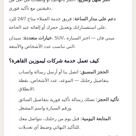
Alexandria
دقيقتين مع تأكيد فوري.
Transfer
دعم على مدار الساعة:
فريق خدمة العملاء متاح 24/7 للرد
from
على استفساراتك وتعديل حجزك أو إلغائه عند الحاجة.
Cairo
Airport
خيارات متعددة:
سيدان، SUV، ميني فان — اختر السيارة
التي تناسب عدد الأشخاص والأمتعة.
Transfer
Companies
كيف تعمل خدمة شركات ليموزين القاهرة؟
from
Cairo
الحجز المسبق:
اتصل بنا أو أرسل رسالة واتساب
Airport
بتفاصيل رحلتك — الموعد، عدد الأشخاص، نقطة
الانطلاق.
Third
Settlement
تأكيد الحجز:
تصلك رسالة تأكيد فورية بتفاصيل السائق
Taxi
ورقم السيارة واسم المشغل.
المتابعة اليومية:
قبل يوم من رحلتك، نتواصل معك
taxi
limousine
للتأكيد النهائي وضبط أي تعديلات.