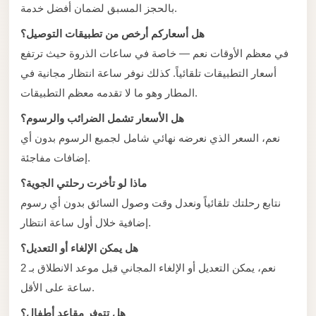
with
بالحجز المسبق لضمان أفضل خدمة.
Driver
هل أسعاركم أرخص من تطبيقات التوصيل؟
Prices
في معظم الأوقات نعم — خاصة في ساعات الذروة حيث ترتفع
Limousine
أسعار التطبيقات تلقائياً. كذلك نوفر ساعة انتظار مجانية في
Service
المطار وهو ما لا تقدمه معظم التطبيقات.
Alexandria
هل الأسعار تشمل الضرائب والرسوم؟
Cairo
نعم، السعر الذي نعرضه نهائي شامل لجميع الرسوم بدون أي
Port
إضافات مفاجئة.
Said
ماذا لو تأخرت رحلتي الجوية؟
Limousine
نتابع رحلتك تلقائياً ونعدل وقت وصول السائق بدون أي رسوم
Service
إضافية خلال أول ساعة انتظار.
Port
هل يمكن الإلغاء أو التعديل؟
Said
نعم، يمكن التعديل أو الإلغاء المجاني قبل موعد الانطلاق بـ 2
Limousine
ساعة على الأقل.
October
هل تتوفر مقاعد أطفال؟