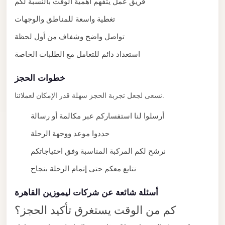
فريق عمل يتفهم أهمية الوقت بالنسبة لكم
New
تغطية واسعة للمناطق والوجهات
Cairo
تواصل واضح وشفاف من أول لحظة
Limousine
استعداد دائم للتعامل مع الطلبات الخاصة
New
Administrative
خطوات الحجز
Capital
نسعى لجعل تجربة الحجز سهلة قدر الإمكان لعملائنا.
Transfer
أرسلوا لنا استفساركم عبر مكالمة أو رسالة
New
Administrative
حددوا موعد ووجهة الرحلة
Capital
نرشح لكم المركبة المناسبة وفق احتياجاتكم
Limousine
نتابع معكم حتى إتمام الرحلة بنجاح
Nasr
City
أسئلة شائعة عن شركات ليموزين القاهرة
Taxi
كم من الوقت يستغرق تأكيد الحجز؟
Nasr