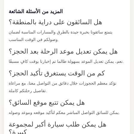
london
المزيد من الأسئلة الشائعة
cab
هل السائقون على دراية بالمنطقة؟
egypt
يتمتع سائقونا بخبرة جيدة بالطرق والمسارات المناسبة لضمان
limozen
وصولكم في الوقت المناسب.
limousine
هل يمكن تعديل موعد الرحلة بعد الحجز؟
service
نعم، يمكن تعديل الموعد بسهولة طالما تم إخبارنا بوقت كافٍ مسبقًا.
cairo
كم من الوقت يستغرق تأكيد الحجز؟
Limousine
Service
نؤكد معظم الحجوزات خلال دقائق من التواصل معنا، مع مراعاة
at
تفاصيل رحلتكم كاملة.
Cairo
هل يمكن تتبع موقع السائق؟
Airport
يمكن للسائق التواصل المباشر معكم لتأكيد موقعه وموعد وصوله.
Limousine
هل يمكن طلب سيارة أكبر لمجموعة
Service
كبيرة؟
Alexandria