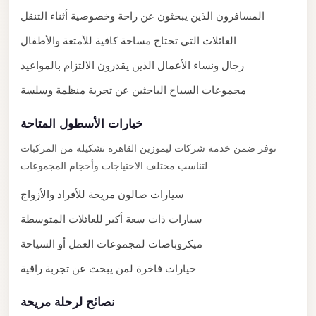
المسافرون الذين يبحثون عن راحة وخصوصية أثناء التنقل
Mercedes
Car
العائلات التي تحتاج مساحة كافية للأمتعة والأطفال
Rental
رجال ونساء الأعمال الذين يقدرون الالتزام بالمواعيد
Marsa
مجموعات السياح الباحثين عن تجربة منظمة وسلسة
Matrouh
Taxi
خيارات الأسطول المتاحة
Marsa
نوفر ضمن خدمة شركات ليموزين القاهرة تشكيلة من المركبات
لتناسب مختلف الاحتياجات وأحجام المجموعات.
Matrouh
Limousine
سيارات صالون مريحة للأفراد والأزواج
Mansoura
سيارات ذات سعة أكبر للعائلات المتوسطة
Limousine
ميكروباصات لمجموعات العمل أو السياحة
Service
خيارات فاخرة لمن يبحث عن تجربة راقية
Mansoura
Limousine
نصائح لرحلة مريحة