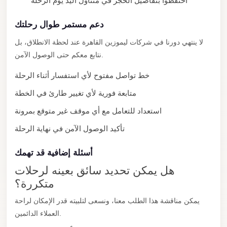
احتفظوا بتفاصيل الحجز في متناول اليد يوم الرحلة
Cairo
دعم مستمر طوال رحلتك
Limousine
Companies
لا ينتهي دورنا في شركات ليموزين القاهرة عند لحظة الانطلاق، بل
at
نتابع معكم حتى الوصول الآمن.
Cairo
خط تواصل مفتوح لأي استفسار أثناء الرحلة
Airport
متابعة فورية لأي تغيير طارئ في الخطة
limousine
استعداد للتعامل مع أي موقف غير متوقع بمرونة
cairo
airport
تأكيد الوصول الآمن في نهاية الرحلة
limousine
أسئلة إضافية قد تهمك
Hurghada
هل يمكن تحديد سائق بعينه لرحلات
Transfer
متكررة؟
from
يمكن مناقشة هذا الطلب معنا، ونسعى لتلبيته قدر الإمكان لراحة
Cairo
العملاء الدائمين.
Hurghada