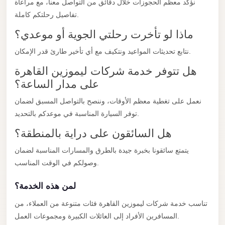
نؤكد معظم الحجوزات خلال دقائق من التواصل معنا، مع مراعاة
City
تفاصيل رحلتكم كاملة.
Limousine
ماذا لو تأخرت رحلتي الجوية أو موعدي؟
Service
نتابع تحديثات المواعيد ونتكيف مع أي تأخير طارئ قدر الإمكان.
Nasr
هل تتوفر خدمة شركات ليموزين القاهرة
City
على مدار الساعة؟
Limousine
نعمل على تغطية معظم الأوقات، وننصح بالتواصل المسبق لضمان
Mohandessin
توفر السيارة المناسبة في موعدكم بالتحديد.
Taxi
هل السائقون على دراية بالمنطقة؟
Mercedes
Limousine
يتمتع سائقونا بخبرة جيدة بالطرق والمسارات المناسبة لضمان
وصولكم في الوقت المناسب.
Mercedes
Car
لمن هذه الخدمة؟
Rental
تناسب خدمة شركات ليموزين القاهرة فئات متنوعة من العملاء، من
with
المسافرين الأفراد إلى العائلات الكبيرة ومجموعات العمل.
Driver