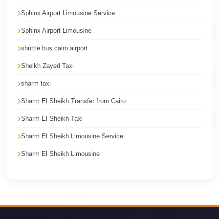
Airport
Sphinx Airport Limousine Service
Limousine
Price
Sphinx Airport Limousine
Cairo
shuttle bus cairo airport
Airport
Sheikh Zayed Taxi
Limousine
sharm taxi
Phone
Numbers
Sharm El Sheikh Transfer from Cairo
Cairo
Sharm El Sheikh Taxi
Airport
Sharm El Sheikh Limousine Service
Limousine
Sharm El Sheikh Limousine
Phone
Number
Cairo
Airport
Limousine