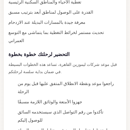
from
تغطية الأحياء والمناطق السكنية الرئيسية
Cairo
القدرة على الوصول لمناطق أبعد بترتيب مسبق
Airport
معرفة جيدة بالمسارات البديلة عند الازدحام
Limousine
تحديث مستمر لخرائط التغطية بما يتماشى مع التوسع
from
العمراني
Alexandria
to
التحضير لرحلتك خطوة بخطوة
Cairo
قبل موعد شركات ليموزين القاهرة، تساعد هذه الخطوات البسيطة
Airport
في ضمان بداية سلسة لرحلتكم.
Limousine
راجعوا موعد ونقطة الانطلاق المتفق عليها قبل يوم من
Company
الرحلة
in
Cairo
جهزوا الأمتعة والوثائق اللازمة مسبقًا
Limousine
تأكدوا من رقم التواصل الذي سيستخدمه السائق
Companies
للوصول إليكم
in