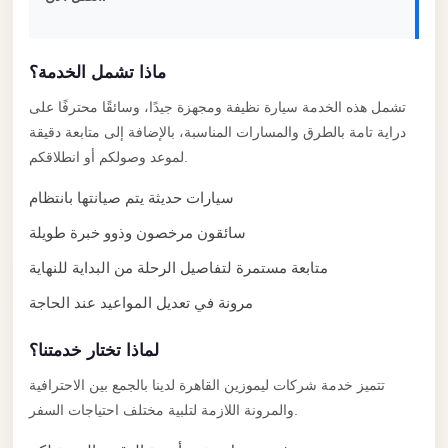
New
Capital
Taxi
ماذا تشمل الخدمة؟
New
تشمل هذه الخدمة سيارة نظيفة ومجهزة جيدًا، وسائقًا محترفًا على
Cairo
دراية تامة بالطرق والمسارات المناسبة، بالإضافة إلى متابعة دقيقة
Transfer
لموعد وصولكم أو انطلاقكم.
from
سيارات حديثة يتم صيانتها بانتظام
Cairo
Airport
سائقون مرخصون وذوو خبرة طويلة
New
متابعة مستمرة لتفاصيل الرحلة من البداية للنهاية
Cairo
مرونة في تعديل المواعيد عند الحاجة
Taxi
لماذا تختار خدمتنا؟
New
Cairo
تتميز خدمة شركات ليموزين القاهرة لدينا بالجمع بين الاحترافية
Limousine
والمرونة اللازمة لتلبية مختلف احتياجات السفر.
Service