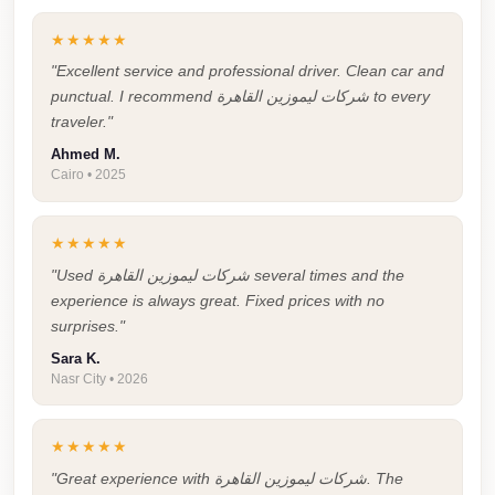
Cairo
★★★★★
International
"Excellent service and professional driver. Clean car and
Airport
punctual. I recommend شركات ليموزين القاهرة to every
Limousine
traveler."
Ahmed M.
cairo
Cairo • 2025
cab
Cairo
★★★★★
Alexandria
"Used شركات ليموزين القاهرة several times and the
Limousine
experience is always great. Fixed prices with no
Prices
surprises."
Sara K.
Cairo
Nasr City • 2026
Alexandria
Limousine
★★★★★
cairo
"Great experience with شركات ليموزين القاهرة. The
airport