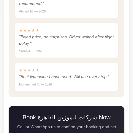
Faisal
recommend."
Taxi
Ahmed M. — 2026
El
Rehab
★★★★★
"Fixed price, no surprises. Driver waited after flight
Limousine
delay."
Service
Sarah A. — 2026
El
Rehab
★★★★★
Limousine
"Best limousine I have used. Will use every trip."
Egypt
Mohammed K. — 2026
Limousine
egypt
airport
Book شركات ليموزين القاهرة Now
taxi
Call or WhatsApp us to confirm your booking and set
Downtown