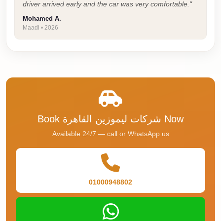
driver arrived early and the car was very comfortable."
travel
Mohamed A.
Maadi • 2026
cairo
airport
transportation
Cairo
Airport
Transfer
Services
Book شركات ليموزين القاهرة Now
Cairo
Available 24/7 — call or WhatsApp us
Airport
Transfer
Cairo
01000948802
Airport
to
Red