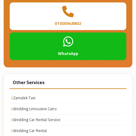
Taxi
Hurghada
01000948802
Limousine
Service
Hurghada
Limousine
WhatsApp
Helwan
Taxi
Other Services
Heliopolis
Taxi
Zamalek Taxi
Group
Wedding Limousine Cairo
Transfer
from
Wedding Car Rental Service
Cairo
Wedding Car Rental