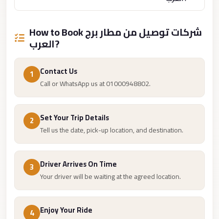
Cairo
Limousine
How to Book شركات توصيل من مطار برج
Service
العرب?
limousine
Contact Us
mercedes
1
Call or WhatsApp us at 01000948802.
limousine
merc
edes
Set Your Trip Details
2
Tell us the date, pick-up location, and destination.
Limousine
from
Cairo
Driver Arrives On Time
3
to
Your driver will be waiting at the agreed location.
Alexandria
Limousine
Enjoy Your Ride
4