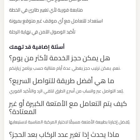
New
Capital
متابعة فورية لأي تغيير طارئ في الخطة
Taxi
استعداد للتعامل مع أي موقف غير متوقع بمرونة
New
تأكيد الوصول الآمن في نهاية الرحلة
Cairo
Transfer
أسئلة إضافية قد تهمك
from
هل يمكن حجز الخدمة لأكثر من يوم؟
Cairo
نعم، يمكن ترتيب حجز يغطي عدة أيام متتالية حسب برنامج زيارتكم.
Airport
ما هي أفضل طريقة للتواصل السريع؟
New
Cairo
يُعد التواصل عبر واتساب من أسرع الطرق لتلقي الرد والتأكيد الفوري.
Taxi
كيف يتم التعامل مع الأمتعة الكبيرة أو غير
المعتادة؟
New
Cairo
يُفضل إخبارنا بطبيعة الأمتعة مسبقًا لاختيار المركبة المناسبة لاستيعابها.
Limousine
ماذا يحدث إذا تغير عدد الركاب بعد الحجز؟
Service