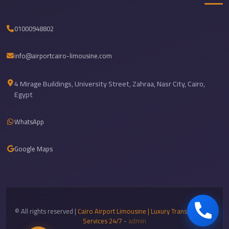
travel
01000948802
cairo
airport
info@airportcairo-limousine.com
transportation
Cairo
4 Mirage Buildings, University Street, Zahraa, Nasr City, Cairo,
Airport
Egypt
Transfer
Services
WhatsApp
Cairo
Google Maps
Airport
Transfer
Cairo
Airport
to
© All rights reserved |
Cairo Airport Limousine | Luxury Transportation
Services 24/7
-
admin
Red