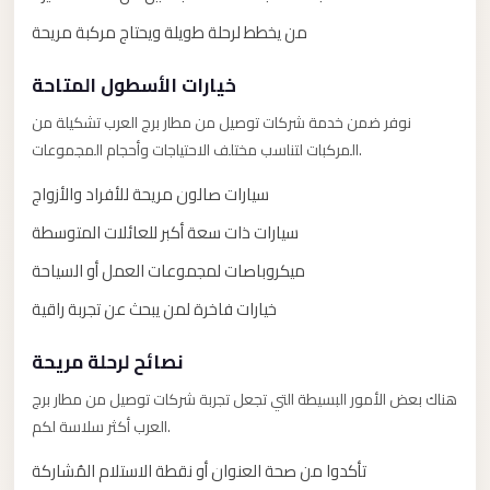
Limousine
من يخطط لرحلة طويلة ويحتاج مركبة مريحة
Service
خيارات الأسطول المتاحة
Sphinx
Airport
نوفر ضمن خدمة شركات توصيل من مطار برج العرب تشكيلة من
Limousine
المركبات لتناسب مختلف الاحتياجات وأحجام المجموعات.
shuttle
سيارات صالون مريحة للأفراد والأزواج
bus
سيارات ذات سعة أكبر للعائلات المتوسطة
cairo
ميكروباصات لمجموعات العمل أو السياحة
airport
خيارات فاخرة لمن يبحث عن تجربة راقية
Sheikh
Zayed
نصائح لرحلة مريحة
Taxi
هناك بعض الأمور البسيطة التي تجعل تجربة شركات توصيل من مطار برج
sharm
العرب أكثر سلاسة لكم.
taxi
تأكدوا من صحة العنوان أو نقطة الاستلام المُشاركة
Sharm