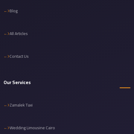
Corporate
Blog
Transfer
Service
Cairo
All Articles
Car
Rental
Contact Us
with
Driver
Cairo
Our Services
Sightseeing
Tours
Service
Zamalek Taxi
Cairo
Sightseeing
Wedding Limousine Cairo
Tours