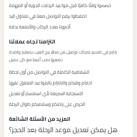
خصصوا وقتًا كافيًا قبل مواعيد الرحلات الجوية أو المهمة
El
Sheikh
احتفظوا برقم التواصل معنا في متناول اليد
Transfer
أخبرونا بعدد الركاب والأمتعة بدقة
from
Cairo
التزامنا تجاه عملائنا
Sharm
نلتزم في تقديم شركات توصيل من مطار برج العرب بمعايير واضحة
El
نضعها نصب أعيننا مع كل عميل.
Sheikh
الشفافية الكاملة في التواصل من أول لحظة
Taxi
احترام وقتكم والالتزام بالمواعيد المتفق عليها
Sharm
الاستجابة السريعة لأي استفسار أو تعديل
El
Sheikh
الحرص على راحتكم وسلامتكم طوال الرحلة
Limousine
المزيد من الأسئلة الشائعة
Service
هل يمكن تعديل موعد الرحلة بعد الحجز؟
Sharm