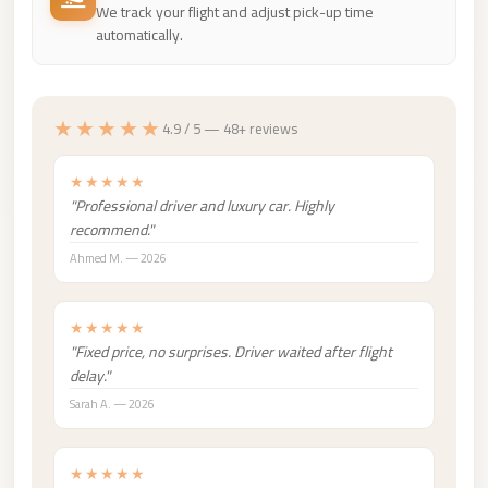
We track your flight and adjust pick-up time
City
automatically.
Limousine
Service
Nasr
★★★★★
4.9 / 5 — 48+ reviews
City
Limousine
★★★★★
"Professional driver and luxury car. Highly
Mohandessin
recommend."
Taxi
Ahmed M. — 2026
Mercedes
Limousine
★★★★★
"Fixed price, no surprises. Driver waited after flight
Mercedes
delay."
Car
Sarah A. — 2026
Rental
with
★★★★★
Driver