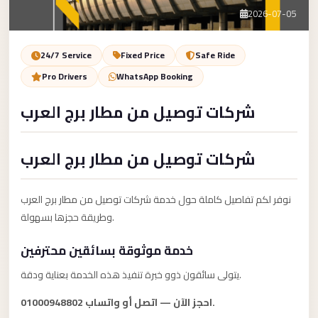
Service
Contact Us
2026-07-05
VIP
Limousine
Book Now
24/7 Service
Fixed Price
Safe Ride
Premium
Pro Drivers
WhatsApp Booking
Service
شركات توصيل من مطار برج العرب
vip
egypt
شركات توصيل من مطار برج العرب
airport
ubre
نوفر لكم تفاصيل كاملة حول خدمة شركات توصيل من مطار برج العرب
egypt
وطريقة حجزها بسهولة.
Transfer
خدمة موثوقة بسائقين محترفين
to
Cairo
يتولى سائقون ذوو خبرة تنفيذ هذه الخدمة بعناية ودقة.
Airport
احجز الآن — اتصل أو واتساب 01000948802.
from