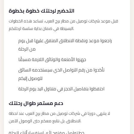
City
Transfer
التحضير لرحلتك خطوة بخطوة
from
قبل موعد شركات توصيل من مطار برج العرب، تساعد هذه الخطوات
Cairo
البسيطة في ضمان بداية سلسة لرحلتكم.
Airport
راجعوا موعد ونقطة الانطلاق المتفق عليها قبل يوم
North
من الرحلة
Coast
جهزوا الأمتعة والوثائق اللازمة مسبقًا
Taxi
تأكدوا من رقم التواصل الذي سيستخدمه السائق
North
للوصول إليكم
Coast
Limousine
احتفظوا بتفاصيل الحجز في متناول اليد يوم الرحلة
Service
دعم مستمر طوال رحلتك
North
لا ينتهي دورنا في شركات توصيل من مطار برج العرب عند لحظة
Coast
الانطلاق، بل نتابع معكم حتى الوصول الآمن.
Limousine
خط تواصل مفتوح لأي استفسار أثناء الرحلة