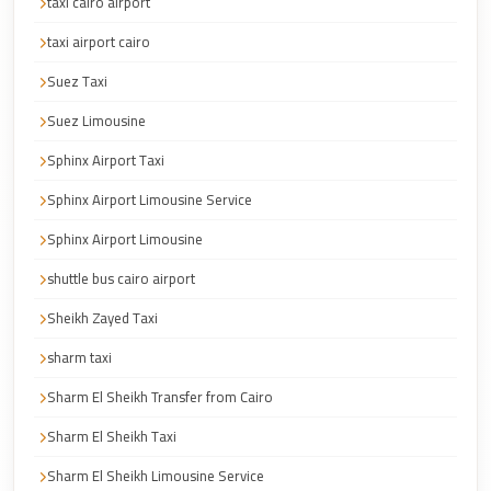
taxi cairo airport
Faisal
Taxi
taxi airport cairo
El
Suez Taxi
Rehab
Suez Limousine
Limousine
Sphinx Airport Taxi
Service
Sphinx Airport Limousine Service
El
Rehab
Sphinx Airport Limousine
Limousine
shuttle bus cairo airport
Egypt
Sheikh Zayed Taxi
Limousine
sharm taxi
egypt
Sharm El Sheikh Transfer from Cairo
airport
taxi
Sharm El Sheikh Taxi
Downtown
Sharm El Sheikh Limousine Service