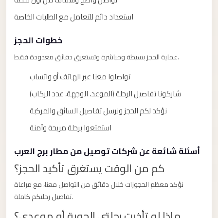
Alexandria
استعداد دائم للتعامل مع الطلبات الخاصة
Transfer
from
خطوات الحجز
Cairo
Airport
عملية الحجز بسيطة ومباشرة وتستغرق دقائق معدودة فقط.
Transfer
تواصلوا معنا عبر الهاتف أو واتساب
Companies
شاركونا تفاصيل الرحلة (الموعد، الوجهة، عدد الركاب)
from
نؤكد لكم الحجز ونرسل تفاصيل السائق والمركبة
Cairo
Airport
استمتعوا برحلة مريحة وآمنة
Third
أسئلة شائعة عن شركات توصيل من مطار برج العرب
Settlement
كم من الوقت يستغرق تأكيد الحجز؟
Taxi
نؤكد معظم الحجوزات خلال دقائق من التواصل معنا، مع مراعاة
taxi
تفاصيل رحلتكم كاملة.
limousine
ماذا لو تأخرت رحلتي الجوية أو موعدي؟