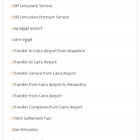
Airport
VIP Limousine Service
Service
VIP Limousine Premium Service
Group
Transfer
vip egypt airport
from
ubre egypt
Cairo
Transfer to Cairo Airport from Anywhere
Airport
Transfer to Cairo Airport
Giza
Transfer Service from Cairo Airport
Taxi
Transfer from Cairo Airport to Alexandria
First
Settlement
Transfer from Cairo Airport
Taxi
Transfer Companies from Cairo Airport
Fifth
Third Settlement Taxi
Settlement
taxi limousine
Taxi