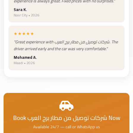
experience is always great. Fixed prices with no surprises."
Cairo
Sara K.
Limousine
Nasr City • 2026
Companies
at
★★★★★
Cairo
"Great experience with شركات توصيل من مطار برج العرب. The
Airport
driver arrived early and the car was very comfortable."
Mohamed A.
limousine
Maadi • 2026
cairo
airport
limousine
Hurghada
Transfer
from
Book شركات توصيل من مطار برج العرب Now
Cairo
Available 24/7 — call or WhatsApp us
Hurghada