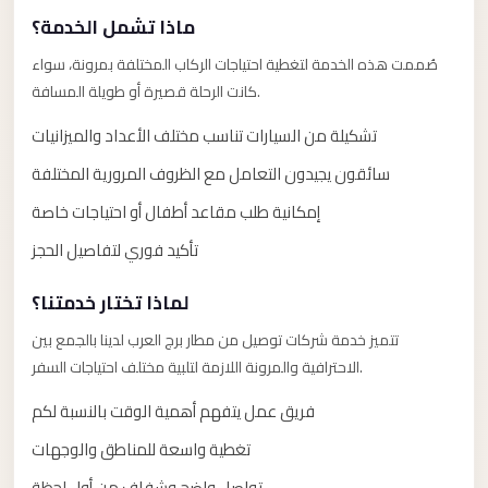
Anywhere
ماذا تشمل الخدمة؟
Transfer
صُممت هذه الخدمة لتغطية احتياجات الركاب المختلفة بمرونة، سواء
to
كانت الرحلة قصيرة أو طويلة المسافة.
Cairo
تشكيلة من السيارات تناسب مختلف الأعداد والميزانيات
Airport
سائقون يجيدون التعامل مع الظروف المرورية المختلفة
Transfer
Service
إمكانية طلب مقاعد أطفال أو احتياجات خاصة
from
تأكيد فوري لتفاصيل الحجز
Cairo
Airport
لماذا تختار خدمتنا؟
Transfer
تتميز خدمة شركات توصيل من مطار برج العرب لدينا بالجمع بين
الاحترافية والمرونة اللازمة لتلبية مختلف احتياجات السفر.
from
Cairo
فريق عمل يتفهم أهمية الوقت بالنسبة لكم
Airport
تغطية واسعة للمناطق والوجهات
to
تواصل واضح وشفاف من أول لحظة