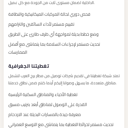
with
الداخلية لضمان مستوى ثابت من الجودة مع كل عميل.
Driver
فحص دوري لحالة المركبات الميكانيكية والنظافة
Prices
تقييم مستمر لأداء السائقين والتزامهم
Limousine
وضع خطط بديلة لمواجهة أي ظرف طارئ على الطريق
Service
Alexandria
تحديث مستمر لإجراءات السلامة بما يتماشى مع أفضل
Cairo
الممارسات
Port
تغطيتنا الجغرافية
Said
تمتد شبكة تغطيتنا في تقديم شركات توصيل من مطار برج العرب لتشمل
Limousine
مناطق متعددة، ما يسهل وصولنا إليكم أينما كنتم ضمن نطاق خدمتنا.
Service
تغطية الأحياء والمناطق السكنية الرئيسية
Port
Said
القدرة على الوصول لمناطق أبعد بترتيب مسبق
Limousine
معرفة جيدة بالمسارات البديلة عند الازدحام
October
تحديث مستمر لخرائط التغطية بما يتماشى مع التوسع العمراني