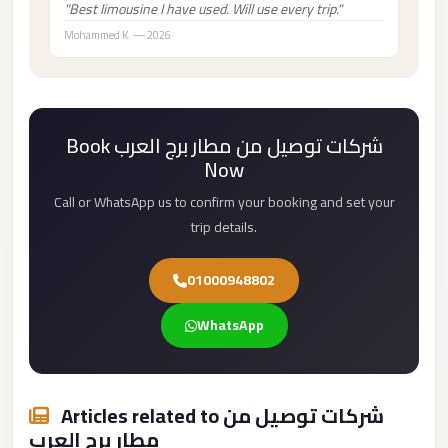
"Best limousine I have used. Will use every trip."
Mercedes
Mohammed K. — 2026
Car
Rental
Marsa
Book شركات توصيل من مطار برج العرب
Matrouh
Now
Taxi
Call or WhatsApp us to confirm your booking and set your
Marsa
trip details.
Matrouh
Limousine
01000948802
Mansoura
Limousine
WhatsApp
Service
Mansoura
Articles related to شركات توصيل من
Limousine
مطار برج العرب