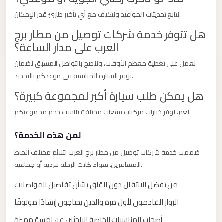
taxi
نتابع تحديثات المواعيد ونتكيف مع أي تأخير طارئ قدر الإمكان.
cairo
airport
هل تتوفر خدمة شركات توصيل من مطار برج
العرب على مدار الساعة؟
taxi
airport
نعمل على تغطية معظم الأوقات، وننصح بالتواصل المسبق لضمان
cairo
توفر السيارة المناسبة في موعدكم بالتحديد.
هل يمكن طلب سيارة أكبر لمجموعة كبيرة؟
Suez
Taxi
نعم، نوفر خيارات مركبات بسعات مختلفة تناسب حجم مجموعتكم.
Suez
لمن هذه الخدمة؟
Limousine
صُممت خدمة شركات توصيل من مطار برج العرب لتلائم مختلف أنماط
Sphinx
المسافرين، سواء كانت الرحلة فردية أو جماعية.
Airport
Taxi
من يفضل الانتقال دون القلق بشأن تفاصيل المواصلات
Sphinx
الزوار القادمون لأول مرة والذين يحتاجون إرشادًا موثوقًا
Airport
أصحاب المناسبات الخاصة الباحثين عن لمسة مميزة