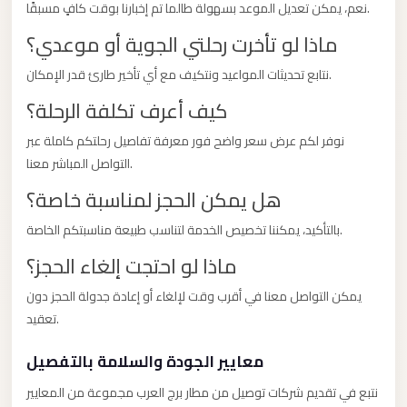
El
نعم، يمكن تعديل الموعد بسهولة طالما تم إخبارنا بوقت كافٍ مسبقًا.
Sheikh
ماذا لو تأخرت رحلتي الجوية أو موعدي؟
Limousine
نتابع تحديثات المواعيد ونتكيف مع أي تأخير طارئ قدر الإمكان.
Saint
كيف أعرف تكلفة الرحلة؟
Catherine
Transfer
نوفر لكم عرض سعر واضح فور معرفة تفاصيل رحلتكم كاملة عبر
Mountain
التواصل المباشر معنا.
Trip
هل يمكن الحجز لمناسبة خاصة؟
Saint
بالتأكيد، يمكننا تخصيص الخدمة لتناسب طبيعة مناسبتكم الخاصة.
Catherine
ماذا لو احتجت إلغاء الحجز؟
Transfer
يمكن التواصل معنا في أقرب وقت لإلغاء أو إعادة جدولة الحجز دون
Pyramids
تعقيد.
Taxi
معايير الجودة والسلامة بالتفصيل
Private
Car
نتبع في تقديم شركات توصيل من مطار برج العرب مجموعة من المعايير