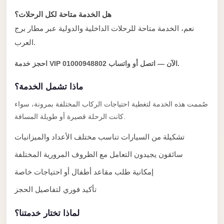
Alexandria
هل الخدمة متاحة لكل الرحلات؟
Transfer
نعم، الخدمة متاحة للرحلات الداخلية والدولية عبر مطار برج
from
العرب.
Cairo
Airport
احجز خدمة VIP الآن — اتصل أو واتساب 01000948802.
Transfer
ماذا تشمل الخدمة؟
Companies
from
صُممت هذه الخدمة لتغطية احتياجات الركاب المختلفة بمرونة، سواء
كانت الرحلة قصيرة أو طويلة المسافة.
Cairo
Airport
تشكيلة من السيارات تناسب مختلف الأعداد والميزانيات
Third
سائقون يجيدون التعامل مع الظروف المرورية المختلفة
Settlement
إمكانية طلب مقاعد أطفال أو احتياجات خاصة
Taxi
تأكيد فوري لتفاصيل الحجز
taxi
limousine
لماذا تختار خدمتنا؟