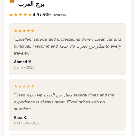
برج العرب
Taxi
★★★★★
4.9 / 5
48+ reviews
Hurghada
Limousine
★★★★★
Service
"Excellent service and professional driver. Clean car and
Hurghada
punctual. I recommend خدمة vip مطار برج العرب to every
Limousine
traveler."
Ahmed M.
Helwan
Cairo • 2025
Taxi
Heliopolis
★★★★★
Taxi
"Used خدمة vip مطار برج العرب several times and the
experience is always great. Fixed prices with no
Group
surprises."
Transfer
Sara K.
from
Nasr City • 2026
Cairo