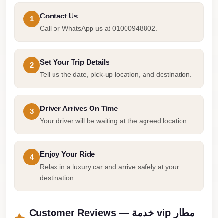
Cairo
Contact Us
1
Limousine
Call or WhatsApp us at 01000948802.
Companies
at
Set Your Trip Details
Cairo
2
Tell us the date, pick-up location, and destination.
Airport
limousine
Driver Arrives On Time
cairo
3
Your driver will be waiting at the agreed location.
airport
limousine
Enjoy Your Ride
4
Hurghada
Relax in a luxury car and arrive safely at your
Transfer
destination.
from
Cairo
Customer Reviews — خدمة vip مطار
Hurghada