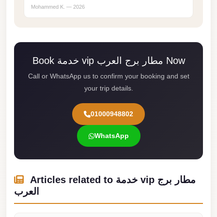
Mohammed K. — 2026
london
cab
egypt
limozen
Book خدمة vip مطار برج العرب Now
limousine
Call or WhatsApp us to confirm your booking and set
service
your trip details.
cairo
01000948802
Limousine
Service
WhatsApp
at
Cairo
Airport
Articles related to خدمة vip مطار برج
Limousine
العرب
Service
Alexandria