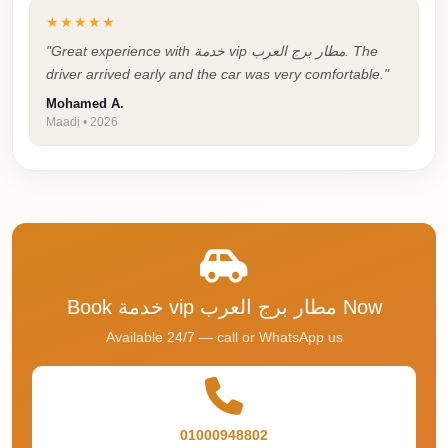
Airport
★★★★★
Service
"Great experience with خدمة vip مطار برج العرب. The
Group
driver arrived early and the car was very comfortable."
Transfer
Mohamed A.
from
Maadi • 2026
Cairo
Airport
Giza
Taxi
First
Settlement
Book خدمة vip مطار برج العرب Now
Taxi
Available 24/7 — call or WhatsApp us
Fifth
Settlement
Taxi
01000948802