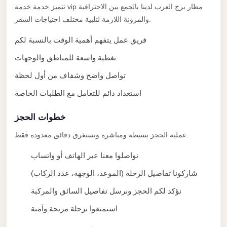
taxi
تتميز خدمة خدمة vip مطار برج العرب لدينا بالجمع بين الاحترافية
cairo
والمرونة اللازمة لتلبية مختلف احتياجات السفر.
airport
فريق عمل يتفهم أهمية الوقت بالنسبة لكم
taxi
تغطية واسعة للمناطق والوجهات
airport
تواصل واضح وشفاف من أول لحظة
cairo
استعداد دائم للتعامل مع الطلبات الخاصة
Suez
Taxi
خطوات الحجز
Suez
عملية الحجز بسيطة ومباشرة وتستغرق دقائق معدودة فقط.
Limousine
تواصلوا معنا عبر الهاتف أو واتساب
Sphinx
شاركونا تفاصيل الرحلة (الموعد، الوجهة، عدد الركاب)
Airport
Taxi
نؤكد لكم الحجز ونرسل تفاصيل السائق والمركبة
Sphinx
استمتعوا برحلة مريحة وآمنة
Airport