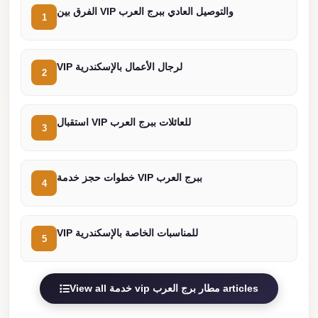
الفرق بين VIP والتوصيل العادي ببرج العرب
Cairo
1
Limousine
Service
VIP لرجال الأعمال بالإسكندرية
2
limousine
mercedes
استقبال VIP للعائلات ببرج العرب
3
limousine
merc
edes
خطوات حجز خدمة VIP ببرج العرب
4
Limousine
from
VIP للمناسبات الخاصة بالإسكندرية
Cairo
5
to
Alexandria
View all خدمة vip مطار برج العرب articles
Limousine