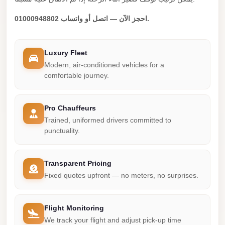
Mercedes
احجز الآن — اتصل أو واتساب 01000948802.
Car
Rental
Luxury Fleet
Marsa
Modern, air-conditioned vehicles for a
Matrouh
comfortable journey.
Taxi
Marsa
Pro Chauffeurs
Matrouh
Trained, uniformed drivers committed to
punctuality.
Limousine
Mansoura
Transparent Pricing
Limousine
Fixed quotes upfront — no meters, no surprises.
Service
Mansoura
Flight Monitoring
Limousine
We track your flight and adjust pick-up time