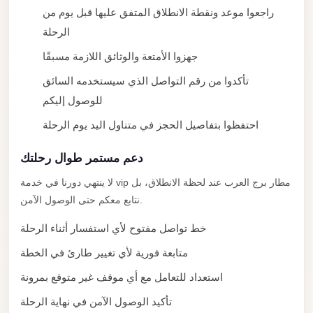
راجعوا موعد ونقطة الانطلاق المتفق عليها قبل يوم من
New
الرحلة
Cairo
Limousine
جهزوا الأمتعة والوثائق اللازمة مسبقًا
New
تأكدوا من رقم التواصل الذي سيستخدمه السائق
Administrative
للوصول إليكم
Capital
احتفظوا بتفاصيل الحجز في متناول اليد يوم الرحلة
Transfer
دعم مستمر طوال رحلتك
New
Administrative
لا ينتهي دورنا في خدمة vip مطار برج العرب عند لحظة الانطلاق، بل
Capital
نتابع معكم حتى الوصول الآمن.
Limousine
خط تواصل مفتوح لأي استفسار أثناء الرحلة
Nasr
متابعة فورية لأي تغيير طارئ في الخطة
City
استعداد للتعامل مع أي موقف غير متوقع بمرونة
Taxi
تأكيد الوصول الآمن في نهاية الرحلة
Nasr