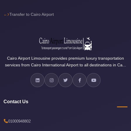
Sea
Resorts
Transfer to Cairo Airport
Transfer
Cairo
Airport
Taxi
Cairo Airport Limousine provides premium luxury transportation
cairo
services from Cairo International Airport to all destinations in Ca...
airport
shuttle
Cairo
Airport
Limousine
Contact Us
to
Alexandria
01000948802
Cairo