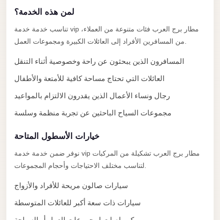
El
لمن هذه الخدمة؟
Sheikh
تناسب خدمة خدمة vip مطار برج العرب فئات متنوعة من العملاء،
Transfer
من المسافرين الأفراد إلى العائلات الكبيرة ومجموعات العمل.
from
المسافرون الذين يبحثون عن راحة وخصوصية أثناء التنقل
Cairo
العائلات التي تحتاج مساحة كافية للأمتعة والأطفال
Sharm
El
رجال ونساء الأعمال الذين يقدرون الالتزام بالمواعيد
Sheikh
مجموعات السياح الباحثين عن تجربة منظمة وسلسة
Taxi
خيارات الأسطول المتاحة
Sharm
El
نوفر ضمن خدمة خدمة vip مطار برج العرب تشكيلة من المركبات
Sheikh
لتناسب مختلف الاحتياجات وأحجام المجموعات.
Limousine
سيارات صالون مريحة للأفراد والأزواج
Service
سيارات ذات سعة أكبر للعائلات المتوسطة
Sharm
ميكروباصات لمجموعات العمل أو السياحة