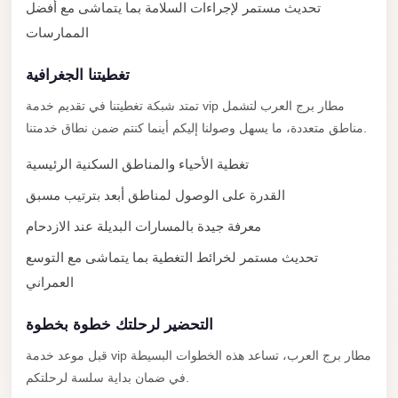
New
تحديث مستمر لإجراءات السلامة بما يتماشى مع أفضل
Capital
الممارسات
Taxi
تغطيتنا الجغرافية
New
Cairo
تمتد شبكة تغطيتنا في تقديم خدمة vip مطار برج العرب لتشمل
Transfer
مناطق متعددة، ما يسهل وصولنا إليكم أينما كنتم ضمن نطاق خدمتنا.
from
تغطية الأحياء والمناطق السكنية الرئيسية
Cairo
القدرة على الوصول لمناطق أبعد بترتيب مسبق
Airport
معرفة جيدة بالمسارات البديلة عند الازدحام
New
Cairo
تحديث مستمر لخرائط التغطية بما يتماشى مع التوسع
Taxi
العمراني
New
التحضير لرحلتك خطوة بخطوة
Cairo
قبل موعد خدمة vip مطار برج العرب، تساعد هذه الخطوات البسيطة
Limousine
في ضمان بداية سلسة لرحلتكم.
Service