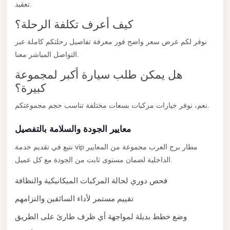
City
تعقيد.
Transfer
كيف أعرف تكلفة الرحلة؟
from
نوفر لكم عرض سعر واضح فور معرفة تفاصيل رحلتكم كاملة عبر
Cairo
التواصل المباشر معنا.
Airport
هل يمكن طلب سيارة أكبر لمجموعة
North
كبيرة؟
Coast
Taxi
نعم، نوفر خيارات مركبات بسعات مختلفة تناسب حجم مجموعتكم.
North
معايير الجودة والسلامة بالتفصيل
Coast
نتبع في تقديم خدمة vip مطار برج العرب مجموعة من المعايير
Limousine
الداخلية لضمان مستوى ثابت من الجودة مع كل عميل.
Service
فحص دوري لحالة المركبات الميكانيكية والنظافة
North
Coast
تقييم مستمر لأداء السائقين والتزامهم
Limousine
وضع خطط بديلة لمواجهة أي ظرف طارئ على الطريق