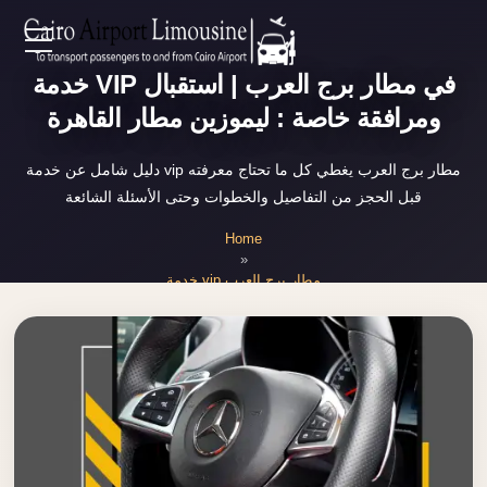
Zamalek
EN
خدمة VIP في مطار برج العرب | استقبال
Taxi
ومرافقة خاصة : ليموزين مطار القاهرة
Wedding
AR
Limousine
دليل شامل عن خدمة vip مطار برج العرب يغطي كل ما تحتاج معرفته
Cairo
قبل الحجز من التفاصيل والخطوات وحتى الأسئلة الشائعة
Home
Wedding
Home
Car
»
Services
Rental
خدمة vip مطار برج العرب
Service
About Us
Wedding
Car
Prices
Rental
VIP
Blog
Limousine