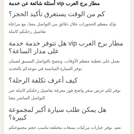
أسئلة شائعة عن خدمة vip مطار برج العرب
Limousine
Service
كم من الوقت يستغرق تأكيد الحجز؟
Sphinx
نؤكد معظم الحجوزات خلال دقائق من التواصل معنا، مع مراعاة
Airport
تفاصيل رحلتكم كاملة.
Limousine
هل تتوفر خدمة خدمة vip مطار برج العرب
على مدار الساعة؟
shuttle
bus
نعمل على تغطية معظم الأوقات، وننصح بالتواصل المسبق لضمان
cairo
توفر السيارة المناسبة في موعدكم بالتحديد.
airport
كيف أعرف تكلفة الرحلة؟
Sheikh
نوفر لكم عرض سعر واضح فور معرفة تفاصيل رحلتكم كاملة عبر
Zayed
التواصل المباشر معنا.
Taxi
هل يمكن طلب سيارة أكبر لمجموعة
sharm
كبيرة؟
taxi
نعم، نوفر خيارات مركبات بسعات مختلفة تناسب حجم مجموعتكم.
Sharm