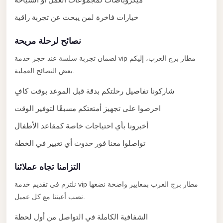
El
Sheikh
خيارات فاخرة لمن يبحث عن تجربة راقية
Limousine
نصائح لرحلة مريحة
Saint
لضمان تجربة سلسة عند حجز خدمة vip مطار برج العرب، إليكم
Catherine
بعض النصائح العملية.
Transfer
Mountain
شاركونا تفاصيل رحلتكم بدقة قبل الموعد بوقت كافٍ
Trip
احرصوا على تجهيز أمتعتكم مسبقًا لتوفير الوقت
Saint
أخبرونا بأي احتياجات خاصة كمقاعد الأطفال
Catherine
تواصلوا معنا فور حدوث أي تغيير في الخطة
Transfer
Pyramids
التزامنا تجاه عملائنا
Taxi
نلتزم في تقديم خدمة vip مطار برج العرب بمعايير واضحة نضعها
نصب أعيننا مع كل عميل.
Private
Car
الشفافية الكاملة في التواصل من أول لحظة