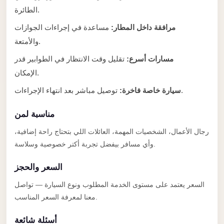
Anywhere
الطائرة.
Transfer
مرافقة داخل المطار:
مساعدة في إجراءات الجوازات
to
والأمتعة.
Cairo
مسارات أسرع:
تقليل وقت الانتظار في الطوابير قدر
Airport
الإمكان.
Transfer
توصيل مباشر بعد انتهاء الإجراءات.
سيارة خاصة فاخرة:
Service
from
مناسبة لمن
Cairo
رجال الأعمال، الشخصيات المهمة، العائلات اللي بتحتاج راحة إضافية،
Airport
وأي مسافر بيفضل تجربة أكتر خصوصية وسلاسة.
Transfer
السعر والحجز
from
Cairo
السعر يعتمد على مستوى الخدمة المطلوب ونوع السيارة — تواصل
Airport
معنا لمعرفة السعر المناسب.
to
أسئلة شائعة