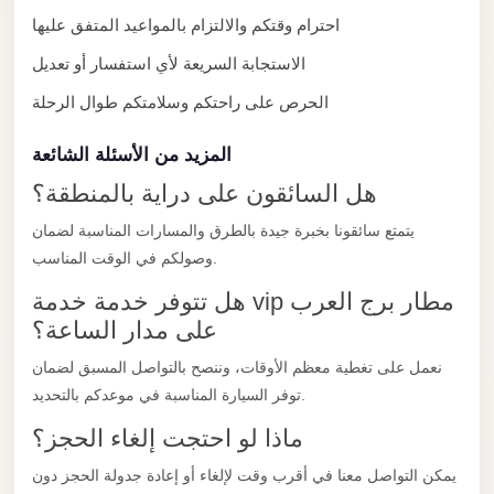
with
احترام وقتكم والالتزام بالمواعيد المتفق عليها
Driver
الاستجابة السريعة لأي استفسار أو تعديل
Prices
الحرص على راحتكم وسلامتكم طوال الرحلة
Limousine
Service
المزيد من الأسئلة الشائعة
Alexandria
هل السائقون على دراية بالمنطقة؟
Cairo
يتمتع سائقونا بخبرة جيدة بالطرق والمسارات المناسبة لضمان
Port
وصولكم في الوقت المناسب.
Said
Limousine
هل تتوفر خدمة خدمة vip مطار برج العرب
Service
على مدار الساعة؟
Port
نعمل على تغطية معظم الأوقات، وننصح بالتواصل المسبق لضمان
Said
توفر السيارة المناسبة في موعدكم بالتحديد.
Limousine
ماذا لو احتجت إلغاء الحجز؟
October
يمكن التواصل معنا في أقرب وقت لإلغاء أو إعادة جدولة الحجز دون