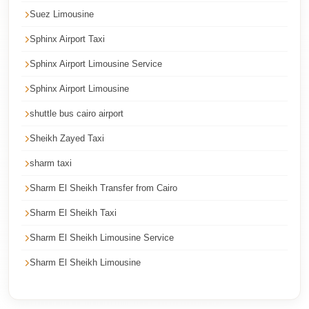
Suez Limousine
Corporate
Transfer
Sphinx Airport Taxi
Service
Sphinx Airport Limousine Service
Cairo
Sphinx Airport Limousine
Car
shuttle bus cairo airport
Rental
with
Sheikh Zayed Taxi
Driver
sharm taxi
Cairo
Sharm El Sheikh Transfer from Cairo
Sightseeing
Sharm El Sheikh Taxi
Tours
Service
Sharm El Sheikh Limousine Service
Cairo
Sharm El Sheikh Limousine
Sightseeing
Tours