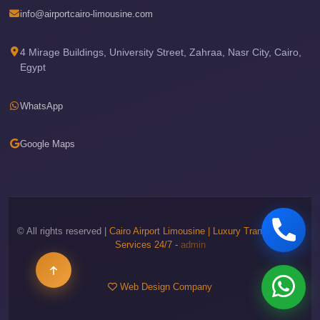
Airport
info@airportcairo-limousine.com
Limousine
Services
4 Mirage Buildings, University Street, Zahraa, Nasr City, Cairo,
Egypt
—
Complete
WhatsApp
Guide
Cairo
Google Maps
Airport
Limousine
Service
Cairo
© All rights reserved |
Cairo Airport Limousine | Luxury Transportation
Airport
Services 24/7
-
admin
Limousine
Prices
Web Design Company
Cairo