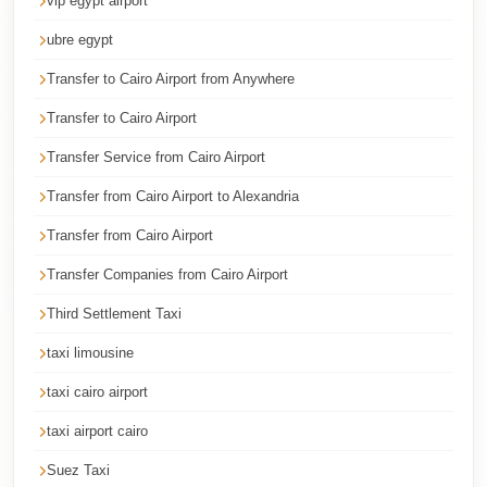
vip egypt airport
Cairo
ubre egypt
Taxi
Transfer to Cairo Airport from Anywhere
Dokki
Taxi
Transfer to Cairo Airport
Dahab
Transfer Service from Cairo Airport
Limousine
Transfer from Cairo Airport to Alexandria
Sinai
Transfer from Cairo Airport
Service
Transfer Companies from Cairo Airport
Dahab
Limousine
Third Settlement Taxi
Corporate
taxi limousine
Transfer
taxi cairo airport
Service
taxi airport cairo
Cairo
Business
Suez Taxi