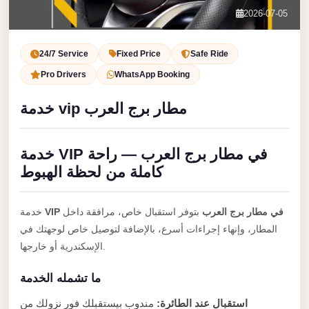
Service
Contact Us
2026-07-05
VIP
Book Now
Limousine
24/7 Service
Fixed Price
Safe Ride
Premium
Pro Drivers
WhatsApp Booking
Service
خدمة vip مطار برج العرب
vip
egypt
خدمة VIP في مطار برج العرب — راحة
airport
كاملة من لحظة الهبوط
ubre
egypt
VIP في مطار برج العرب
بتوفر استقبال خاص، مرافقة داخل
خدمة
Transfer
المطار، وإنهاء إجراءات أسرع، بالإضافة لتوصيل خاص لوجهتك في
to
الإسكندرية أو خارجها.
Cairo
ما تشمله الخدمة
Airport
from
استقبال عند الطائرة:
مندوب بيستقبلك فور نزولك من