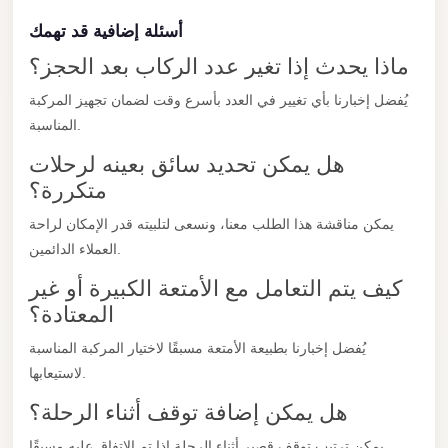
City
أسئلة إضافية قد تهمك
Limousine
ماذا يحدث إذا تغير عدد الركاب بعد الحجز؟
Service
يُفضل إخبارنا بأي تغيير في العدد بأسرع وقت لضمان تجهيز المركبة
Nasr
المناسبة.
City
هل يمكن تحديد سائق بعينه لرحلات
Limousine
متكررة؟
Mohandessin
يمكن مناقشة هذا الطلب معنا، ونسعى لتلبيته قدر الإمكان لراحة
Taxi
العملاء الدائمين.
Mercedes
كيف يتم التعامل مع الأمتعة الكبيرة أو غير
Limousine
المعتادة؟
Mercedes
يُفضل إخبارنا بطبيعة الأمتعة مسبقًا لاختيار المركبة المناسبة
Car
لاستيعابها.
Rental
هل يمكن إضافة توقف أثناء الرحلة؟
with
Driver
يمكن ترتيب توقف قصير أثناء الرحلة إذا تم الاتفاق عليه مسبقًا.