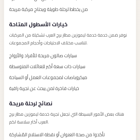
Limousine
من يخطط لرحلة طويلة ويحتاج مركبة مريحة
Service
خيارات الأسطول المتاحة
Sphinx
Airport
نوفر ضمن خدمة خدمة ليموزين مطار برج العرب تشكيلة من المركبات
Limousine
لتناسب مختلف الاحتياجات وأحجام المجموعات.
shuttle
سيارات صالون مريحة للأفراد والأزواج
bus
سيارات ذات سعة أكبر للعائلات المتوسطة
cairo
ميكروباصات لمجموعات العمل أو السياحة
airport
خيارات فاخرة لمن يبحث عن تجربة راقية
Sheikh
Zayed
نصائح لرحلة مريحة
Taxi
هناك بعض الأمور البسيطة التي تجعل تجربة خدمة ليموزين مطار برج
sharm
العرب أكثر سلاسة لكم.
taxi
تأكدوا من صحة العنوان أو نقطة الاستلام المُشاركة
Sharm