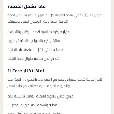
Anywhere
ماذا تشمل الخدمة؟
Transfer
نحرص على أن تغطي هذه الخدمة كل تفاصيل رحلتكم بدءًا من لحظة
to
التواصل معنا وحتى الوصول الآمن لوجهتكم.
Cairo
اختيار مركبة مناسبة لعدد الركاب والأمتعة
Airport
سائق يلتزم بالمواعيد المتفق عليها
Transfer
Service
مساعدة في نقل الأمتعة عند الحاجة
from
خط تواصل مباشر طوال مدة الرحلة
Cairo
Airport
لماذا تختار خدمتنا؟
Transfer
تتميز خدمة خدمة ليموزين مطار برج العرب لدينا بالجمع بين الاحترافية
والمرونة اللازمة لتلبية مختلف احتياجات السفر.
from
Cairo
فريق عمل يتفهم أهمية الوقت بالنسبة لكم
Airport
تغطية واسعة للمناطق والوجهات
to
تواصل واضح وشفاف من أول لحظة