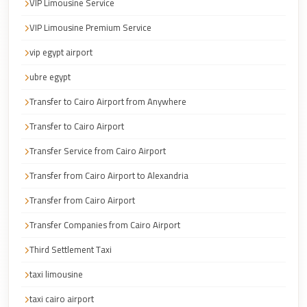
Airport
VIP Limousine Service
Service
VIP Limousine Premium Service
Group
vip egypt airport
Transfer
ubre egypt
from
Cairo
Transfer to Cairo Airport from Anywhere
Airport
Transfer to Cairo Airport
Giza
Transfer Service from Cairo Airport
Taxi
Transfer from Cairo Airport to Alexandria
First
Transfer from Cairo Airport
Settlement
Taxi
Transfer Companies from Cairo Airport
Fifth
Third Settlement Taxi
Settlement
taxi limousine
Taxi
taxi cairo airport