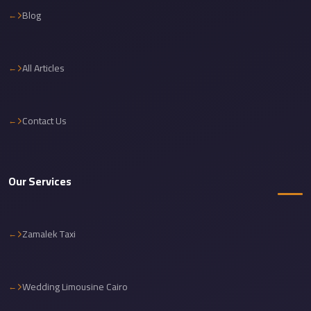
Corporate
Blog
Transfer
Service
All Articles
Cairo
Car
Rental
Contact Us
with
Driver
Cairo
Our Services
Sightseeing
Tours
Zamalek Taxi
Service
Cairo
Sightseeing
Wedding Limousine Cairo
Tours