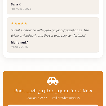
Cairo
Sara K.
Nasr City • 2026
Limousine
Companies
★★★★★
at
"Great experience with خدمة ليموزين مطار برج العرب. The
Cairo
driver arrived early and the car was very comfortable."
Airport
Mohamed A.
limousine
Maadi • 2026
cairo
airport
limousine
Hurghada
Transfer
from
Book خدمة ليموزين مطار برج العرب Now
Cairo
Available 24/7 — call or WhatsApp us
Hurghada