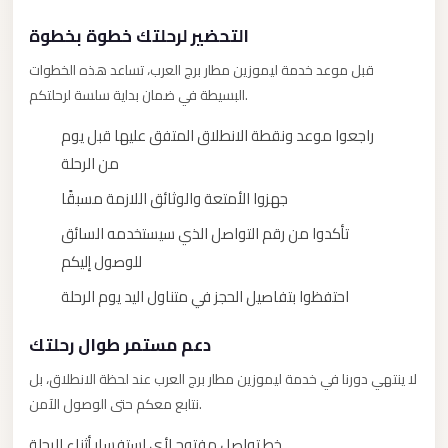
City
Transfer
التحضير لرحلتك خطوة بخطوة
from
قبل موعد خدمة ليموزين مطار برج العرب، تساعد هذه الخطوات
Cairo
البسيطة في ضمان بداية سلسة لرحلتكم.
Airport
راجعوا موعد ونقطة الانطلاق المتفق عليها قبل يوم
North
من الرحلة
Coast
جهزوا الأمتعة والوثائق اللازمة مسبقًا
Taxi
تأكدوا من رقم التواصل الذي سيستخدمه السائق
North
للوصول إليكم
Coast
Limousine
احتفظوا بتفاصيل الحجز في متناول اليد يوم الرحلة
Service
دعم مستمر طوال رحلتك
North
لا ينتهي دورنا في خدمة ليموزين مطار برج العرب عند لحظة الانطلاق، بل
Coast
نتابع معكم حتى الوصول الآمن.
Limousine
خط تواصل مفتوح لأي استفسار أثناء الرحلة