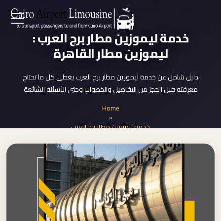
Zamalek
EN
خدمة ليموزين مطار برج العرب :
Taxi
ليموزين مطار القاهرة
Wedding
AR
Limousine
دليل شامل عن خدمة ليموزين مطار برج العرب يغطي كل ما تحتاج
Cairo
معرفته قبل الحجز من التفاصيل والخطوات وحتى الأسئلة الشائعة
Home
Wedding
Home
Car
»
Services
Rental
خدمة ليموزين مطار برج العرب
Service
About Us
Wedding
Car
Prices
Rental
VIP
Blog
Limousine