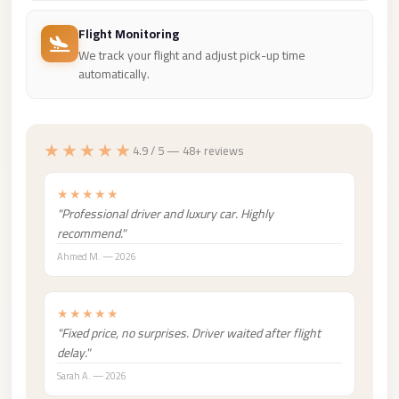
City
Flight Monitoring
Limousine
We track your flight and adjust pick-up time
Service
automatically.
Nasr
City
Limousine
★★★★★
4.9 / 5 — 48+ reviews
Mohandessin
★★★★★
Taxi
"Professional driver and luxury car. Highly
recommend."
Mercedes
Limousine
Ahmed M. — 2026
Mercedes
★★★★★
Car
"Fixed price, no surprises. Driver waited after flight
Rental
delay."
with
Sarah A. — 2026
Driver