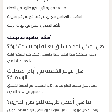
New
Capital
متابعة فورية لأي تغيير طارئ في الخطة
Taxi
استعداد للتعامل مع أي موقف غير متوقع بمرونة
New
تأكيد الوصول الآمن في نهاية الرحلة
Cairo
Transfer
أسئلة إضافية قد تهمك
from
هل يمكن تحديد سائق بعينه لرحلات متكررة؟
Cairo
يمكن مناقشة هذا الطلب معنا، ونسعى لتلبيته قدر الإمكان لراحة
Airport
العملاء الدائمين.
New
هل تتوفر الخدمة في أيام العطلات
Cairo
الرسمية؟
Taxi
نعمل خلال معظم الأيام بما في ذلك العطلات، مع أهمية التنسيق
New
المسبق في هذه الفترات.
Cairo
ما هي أفضل طريقة للتواصل السريع؟
Limousine
Service
يُعد التواصل عبر واتساب من أسرع الطرق لتلقي الرد والتأكيد الفوري.