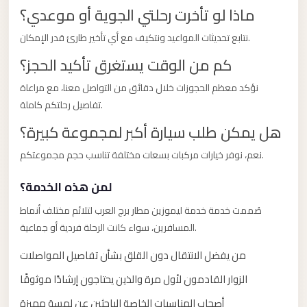
taxi
ماذا لو تأخرت رحلتي الجوية أو موعدي؟
cairo
نتابع تحديثات المواعيد ونتكيف مع أي تأخير طارئ قدر الإمكان.
airport
كم من الوقت يستغرق تأكيد الحجز؟
taxi
airport
نؤكد معظم الحجوزات خلال دقائق من التواصل معنا، مع مراعاة
cairo
تفاصيل رحلتكم كاملة.
هل يمكن طلب سيارة أكبر لمجموعة كبيرة؟
Suez
Taxi
نعم، نوفر خيارات مركبات بسعات مختلفة تناسب حجم مجموعتكم.
Suez
لمن هذه الخدمة؟
Limousine
صُممت خدمة خدمة ليموزين مطار برج العرب لتلائم مختلف أنماط
Sphinx
المسافرين، سواء كانت الرحلة فردية أو جماعية.
Airport
Taxi
من يفضل الانتقال دون القلق بشأن تفاصيل المواصلات
Sphinx
الزوار القادمون لأول مرة والذين يحتاجون إرشادًا موثوقًا
Airport
أصحاب المناسبات الخاصة الباحثين عن لمسة مميزة