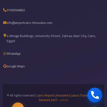
travel
01000948802
cairo
airport
info@airportcairo-limousine.com
transportation
4 Mirage Buildings, University Street, Zahraa, Nasr City, Cairo,
Cairo
Egypt
Airport
Transfer
WhatsApp
Services
Cairo
Google Maps
Airport
Transfer
Cairo
Airport
© All rights reserved |
Cairo Airport Limousine | Luxury Transportation
to
Services 24/7
-
admin
Red