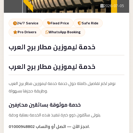
Service
Contact Us
2026-07-05
VIP
Limousine
Book Now
24/7 Service
Fixed Price
Safe Ride
Premium
Pro Drivers
WhatsApp Booking
Service
خدمة ليموزين مطار برج العرب
vip
egypt
خدمة ليموزين مطار برج العرب
airport
ubre
نوفر لكم تفاصيل كاملة حول خدمة خدمة ليموزين مطار برج العرب
egypt
وطريقة حجزها بسهولة.
Transfer
خدمة موثوقة بسائقين محترفين
to
Cairo
يتولى سائقون ذوو خبرة تنفيذ هذه الخدمة بعناية ودقة.
Airport
احجز الآن — اتصل أو واتساب 01000948802.
from