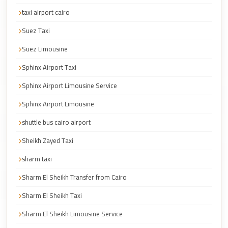
Faisal
taxi airport cairo
Taxi
Suez Taxi
El
Suez Limousine
Rehab
Limousine
Sphinx Airport Taxi
Service
Sphinx Airport Limousine Service
El
Sphinx Airport Limousine
Rehab
shuttle bus cairo airport
Limousine
Sheikh Zayed Taxi
Egypt
Limousine
sharm taxi
egypt
Sharm El Sheikh Transfer from Cairo
airport
Sharm El Sheikh Taxi
taxi
Sharm El Sheikh Limousine Service
Downtown