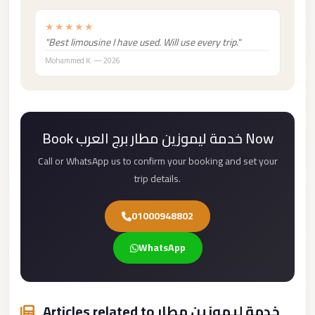
Mercedes
★★★★★
Car
"Best limousine I have used. Will use every trip."
Rental
Mohammed K. — 2026
Marsa
Matrouh
Taxi
Book خدمة ليموزين مطار برج العرب Now
Marsa
Call or WhatsApp us to confirm your booking and set your
Matrouh
trip details.
Limousine
Mansoura
01000948802
Limousine
Service
WhatsApp
Mansoura
Limousine
Articles related to خدمة ليموزين مطار