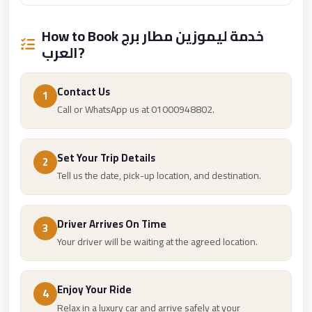
Cairo
How to Book خدمة ليموزين مطار برج
Limousine
العرب?
Service
limousine
Contact Us
1
mercedes
Call or WhatsApp us at 01000948802.
limousine
merc
Set Your Trip Details
2
edes
Tell us the date, pick-up location, and destination.
Limousine
from
Driver Arrives On Time
3
Cairo
Your driver will be waiting at the agreed location.
to
Alexandria
Enjoy Your Ride
Limousine
4
Relax in a luxury car and arrive safely at your