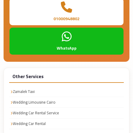
Taxi
Hurghada
01000948802
Limousine
Service
Hurghada
WhatsApp
Limousine
Helwan
Taxi
Other Services
Heliopolis
Taxi
Zamalek Taxi
Group
Wedding Limousine Cairo
Transfer
Wedding Car Rental Service
from
Wedding Car Rental
Cairo