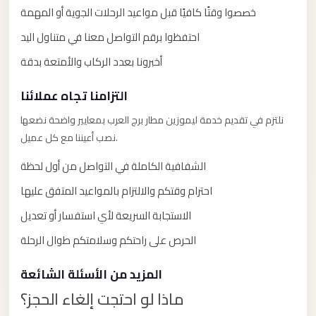
خصصوا وقتًا كافيًا قبل مواعيد الرحلات الجوية أو المهمة
El
Sheikh
احتفظوا برقم التواصل معنا في متناول اليد
Transfer
أخبرونا بعدد الركاب والأمتعة بدقة
from
Cairo
التزامنا تجاه عملائنا
Sharm
نلتزم في تقديم خدمة ليموزين مطار برج العرب بمعايير واضحة نضعها
El
نصب أعيننا مع كل عميل.
Sheikh
الشفافية الكاملة في التواصل من أول لحظة
Taxi
احترام وقتكم والالتزام بالمواعيد المتفق عليها
Sharm
الاستجابة السريعة لأي استفسار أو تعديل
El
Sheikh
الحرص على راحتكم وسلامتكم طوال الرحلة
Limousine
المزيد من الأسئلة الشائعة
Service
ماذا لو احتجت إلغاء الحجز؟
Sharm