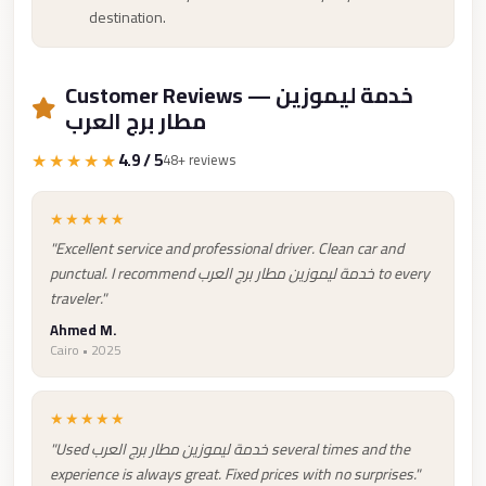
from
destination.
Cairo
Airport
Customer Reviews — خدمة ليموزين
Limousine
مطار برج العرب
from
Alexandria
★★★★★
4.9 / 5
48+ reviews
to
Cairo
★★★★★
Airport
"Excellent service and professional driver. Clean car and
punctual. I recommend خدمة ليموزين مطار برج العرب to every
Limousine
traveler."
Company
Ahmed M.
in
Cairo • 2025
Cairo
Limousine
★★★★★
Companies
"Used خدمة ليموزين مطار برج العرب several times and the
in
experience is always great. Fixed prices with no surprises."