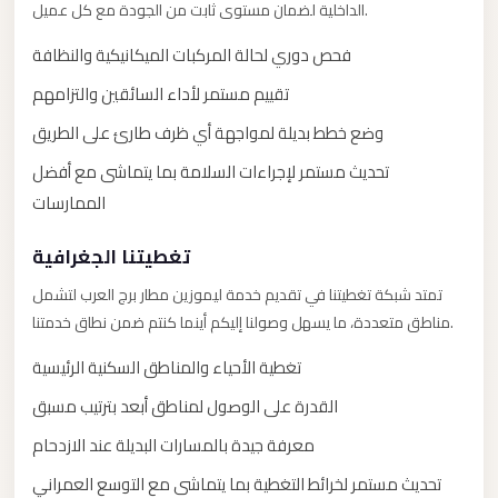
with
الداخلية لضمان مستوى ثابت من الجودة مع كل عميل.
Driver
فحص دوري لحالة المركبات الميكانيكية والنظافة
Prices
تقييم مستمر لأداء السائقين والتزامهم
Limousine
وضع خطط بديلة لمواجهة أي ظرف طارئ على الطريق
Service
Alexandria
تحديث مستمر لإجراءات السلامة بما يتماشى مع أفضل
Cairo
الممارسات
Port
تغطيتنا الجغرافية
Said
تمتد شبكة تغطيتنا في تقديم خدمة ليموزين مطار برج العرب لتشمل
Limousine
مناطق متعددة، ما يسهل وصولنا إليكم أينما كنتم ضمن نطاق خدمتنا.
Service
تغطية الأحياء والمناطق السكنية الرئيسية
Port
Said
القدرة على الوصول لمناطق أبعد بترتيب مسبق
Limousine
معرفة جيدة بالمسارات البديلة عند الازدحام
October
تحديث مستمر لخرائط التغطية بما يتماشى مع التوسع العمراني