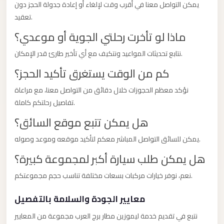
El
يمكن التواصل معنا في أقرب وقت لإلغاء أو إعادة جدولة الحجز دون
Sheikh
تعقيد.
Limousine
ماذا لو تأخرت رحلتي الجوية أو موعدي؟
Saint
نتابع تحديثات المواعيد ونتكيف مع أي تأخير طارئ قدر الإمكان.
Catherine
كم من الوقت يستغرق تأكيد الحجز؟
Transfer
Mountain
نؤكد معظم الحجوزات خلال دقائق من التواصل معنا، مع مراعاة
Trip
تفاصيل رحلتكم كاملة.
هل يمكن تتبع موقع السائق؟
Saint
Catherine
يمكن للسائق التواصل المباشر معكم لتأكيد موقعه وموعد وصوله.
Transfer
هل يمكن طلب سيارة أكبر لمجموعة كبيرة؟
Pyramids
نعم، نوفر خيارات مركبات بسعات مختلفة تناسب حجم مجموعتكم.
Taxi
معايير الجودة والسلامة بالتفصيل
Private
Car
نتبع في تقديم خدمة ليموزين مطار برج العرب مجموعة من المعايير