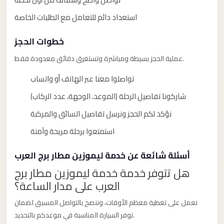
Alexandria
استعداد دائم للتعامل مع الطلبات الخاصة
Transfer
from
خطوات الحجز
Cairo
Airport
عملية الحجز بسيطة ومباشرة وتستغرق دقائق معدودة فقط.
Transfer
تواصلوا معنا عبر الهاتف أو واتساب
Companies
شاركونا تفاصيل الرحلة (الموعد، الوجهة، عدد الركاب)
from
نؤكد لكم الحجز ونرسل تفاصيل السائق والمركبة
Cairo
Airport
استمتعوا برحلة مريحة وآمنة
Third
أسئلة شائعة عن خدمة ليموزين مطار برج العرب
Settlement
هل تتوفر خدمة خدمة ليموزين مطار برج
Taxi
العرب على مدار الساعة؟
taxi
نعمل على تغطية معظم الأوقات، وننصح بالتواصل المسبق لضمان
limousine
توفر السيارة المناسبة في موعدكم بالتحديد.