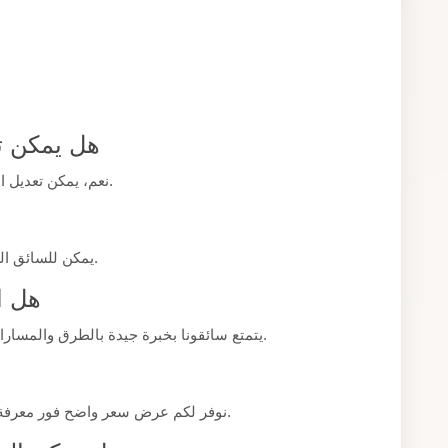
هل يمكن ت
نعم، يمكن تعديل الموعد بسهولة طالما تم إخبارنا بوقت كافٍ مسبقًا.
يمكن للسائق التواصل المباشر معكم لتأكيد موقعه وموعد وصوله.
هل ا
يتمتع سائقونا بخبرة جيدة بالطرق والمسارات المناسبة لضمان وصولكم في الوقت المناسب.
نوفر لكم عرض سعر واضح فور معرفة تفاصيل رحلتكم كاملة عبر التواصل المباشر معنا.