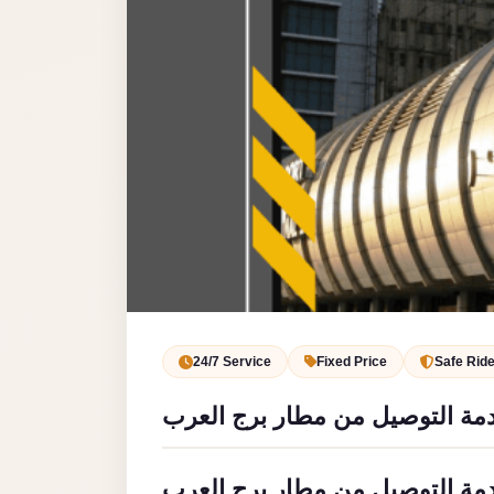
Service
VIP
Limousine
Premium
Service
vip
egypt
airport
ubre
egypt
Transfer
24/7 Service
Fixed Price
Safe Rid
to
مة التوصيل من مطار برج العرب
Cairo
Airport
from
مة التوصيل من مطار برج العرب