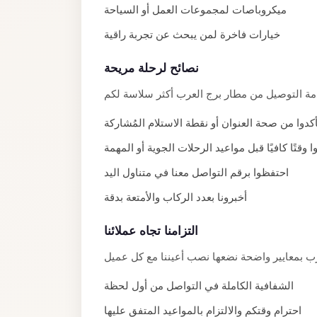
ميكروباصات لمجموعات العمل أو السياحة
El
Sheikh
خيارات فاخرة لمن يبحث عن تجربة راقية
Transfer
نصائح لرحلة مريحة
from
Cairo
Sharm
أكدوا من صحة العنوان أو نقطة الاستلام المُشاركة
El
وقتًا كافيًا قبل مواعيد الرحلات الجوية أو المهمة
Sheikh
احتفظوا برقم التواصل معنا في متناول اليد
Taxi
أخبرونا بعدد الركاب والأمتعة بدقة
Sharm
El
التزامنا تجاه عملائنا
Sheikh
Limousine
Service
الشفافية الكاملة في التواصل من أول لحظة
Sharm
احترام وقتكم والالتزام بالمواعيد المتفق عليها