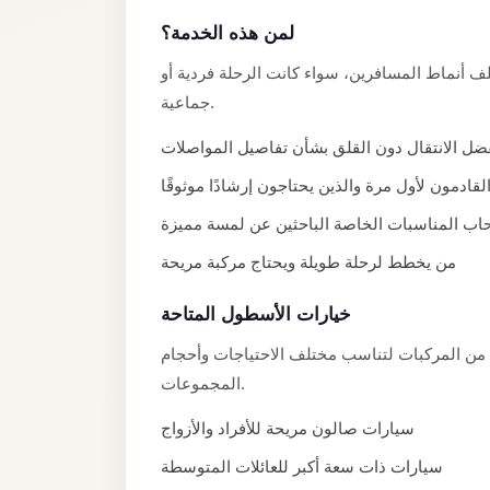
Limousine
لمن هذه الخدمة؟
Service
 أنماط المسافرين، سواء كانت الرحلة فردية أو
Sphinx
جماعية.
Airport
Limousine
ضل الانتقال دون القلق بشأن تفاصيل المواصلات
shuttle
القادمون لأول مرة والذين يحتاجون إرشادًا موثوقًا
bus
اب المناسبات الخاصة الباحثين عن لمسة مميزة
cairo
من يخطط لرحلة طويلة ويحتاج مركبة مريحة
airport
Sheikh
خيارات الأسطول المتاحة
Zayed
من المركبات لتناسب مختلف الاحتياجات وأحجام
Taxi
المجموعات.
sharm
سيارات صالون مريحة للأفراد والأزواج
taxi
سيارات ذات سعة أكبر للعائلات المتوسطة
Sharm