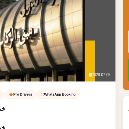
2026-07-05
e
Pro Drivers
WhatsApp Booking
خد
خد