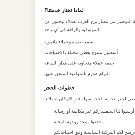
Alexandria
لماذا تختار خدمتنا؟
Transfer
from
 التوصيل من مطار برج العرب لعملاء يبحثون عن
Cairo
الموثوقية والراحة في آنٍ واحد.
Airport
سمعة طيبة وعملاء دائمون
Transfer
أسطول متنوع يغطي مختلف الاحتياجات
Companies
from
خدمة عملاء متجاوبة على مدار الساعة
Cairo
التزام صارم بالمواعيد المتفق عليها
Airport
خطوات الحجز
Third
Settlement
Taxi
أرسلوا لنا استفساركم عبر مكالمة أو رسالة
taxi
حددوا موعد ووجهة الرحلة
limousine
نرشح لكم المركبة المناسبة وفق احتياجاتكم