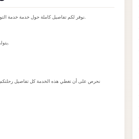
نوفر لكم تفاصيل كاملة حول خدمة خدمة التوصيل من مطار برج العرب وطريقة حجزها بسهولة.
يتولى سائقون ذوو خبرة تنفيذ هذه الخدمة بعناية ودقة.
نحرص على أن تغطي هذه الخدمة كل تفاصيل رحلتكم بد