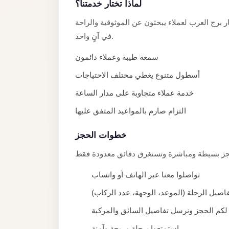
Alexandria
لماذا تختار خدمتنا؟
Transfer
رج العرب لعملاء يبحثون عن الموثوقية والراحة
from
في آنٍ واحد.
Cairo
سمعة طيبة وعملاء دائمون
Airport
أسطول متنوع يغطي مختلف الاحتياجات
Transfer
Companies
خدمة عملاء متجاوبة على مدار الساعة
from
التزام صارم بالمواعيد المتفق عليها
Cairo
Airport
خطوات الحجز
Third
Settlement
تواصلوا معنا عبر الهاتف أو واتساب
Taxi
فاصيل الرحلة (الموعد، الوجهة، عدد الركاب
taxi
لكم الحجز ونرسل تفاصيل السائق والمركبة
limousine
استمتعوا برحلة مريحة وآمنة