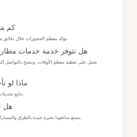
كم من
نؤكد معظم الحجوزات خلال دقائق من التواصل معنا، مع مراعاة تفاصيل رحلتكم كاملة.
هل تتوفر خدمة خدمات مطار 
نعمل على تغطية معظم الأوقات، وننصح بالتواصل ال
ماذا لو ت
نتابع تحديثات المواعيد ونتكيف مع أي تأخير طارئ قدر الإمكان.
هل ا
يتمتع سائقونا بخبرة جيدة بالطرق والمسارات المناسبة لضمان وصولكم في الوقت المناسب.