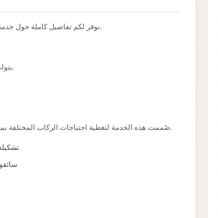
نوفر لكم تفاصيل كاملة حول خدمة خدمات مطار برج العرب وطريقة حجزها بسهولة.
يتولى سائقون ذوو خبرة تنفيذ هذه الخدمة بعناية ودقة.
صُممت هذه الخدمة لتغطية احتياجات الركاب المختلفة بمرونة، سواء كانت الرحلة قصيرة أو طويلة المسافة.
تشكيلة
سائقون