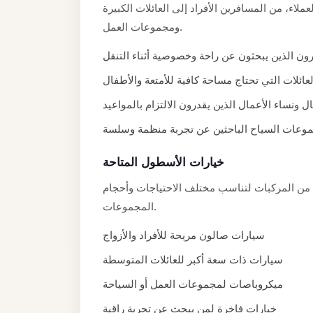
اء، من المسافرين الأفراد إلى العائلات الكبيرة
Limousine
ومجموعات العمل.
Service
Sphinx
ون الذين يبحثون عن راحة وخصوصية أثناء التنقل
Airport
لعائلات التي تحتاج مساحة كافية للأمتعة والأطفال
Limousine
ل ونساء الأعمال الذين يقدرون الالتزام بالمواعيد
shuttle
وعات السياح الباحثين عن تجربة منظمة وسلسة
bus
cairo
خيارات الأسطول المتاحة
airport
من المركبات لتناسب مختلف الاحتياجات وأحجام
Sheikh
المجموعات.
Zayed
سيارات صالون مريحة للأفراد والأزواج
Taxi
سيارات ذات سعة أكبر للعائلات المتوسطة
sharm
taxi
ميكروباصات لمجموعات العمل أو السياحة
Sharm
خيارات فاخرة لمن يبحث عن تجربة راقية