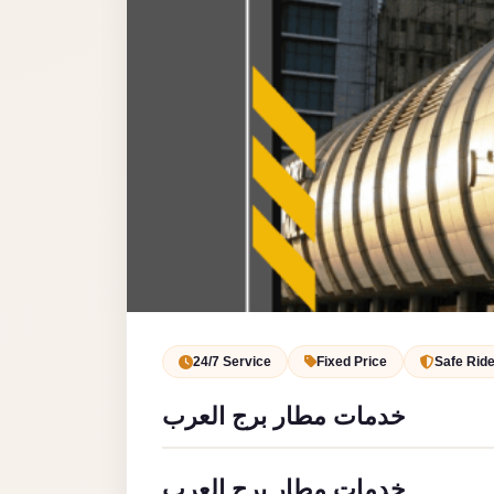
Service
VIP
Limousine
Premium
Service
vip
egypt
airport
ubre
egypt
Transfer
24/7 Service
Fixed Price
Safe Rid
to
خدمات مطار برج العرب
Cairo
Airport
from
خدمات مطار برج العرب