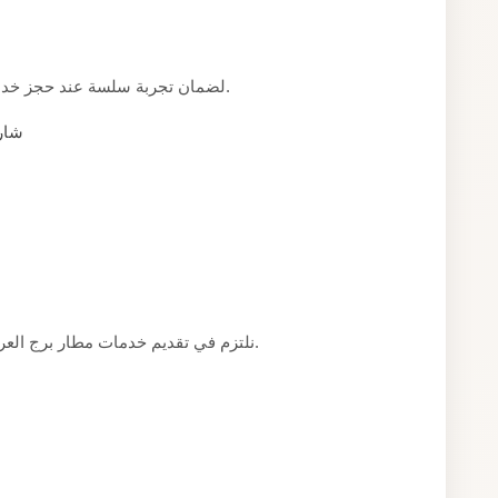
لضمان تجربة سلسة عند حجز خدمات مطار برج العرب، إليكم بعض النصائح العملية.
شارك
نلتزم في تقديم خدمات مطار برج العرب بمعايير واضحة نضعها نصب أعيننا مع كل عميل.