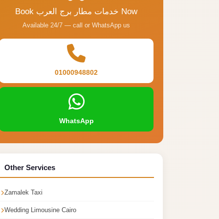
Book خدمات مطار برج العرب Now
Available 24/7 — call or WhatsApp us
01000948802
WhatsApp
Other Services
Zamalek Taxi
Wedding Limousine Cairo