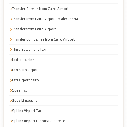
Airport
Service
Transfer Service from Cairo Airport
Group
Transfer from Cairo Airport to Alexandria
Transfer
Transfer from Cairo Airport
from
Transfer Companies from Cairo Airport
Cairo
Airport
Third Settlement Taxi
Giza
taxi limousine
Taxi
taxi cairo airport
First
taxi airport cairo
Settlement
Suez Taxi
Taxi
Suez Limousine
Fifth
Settlement
Sphinx Airport Taxi
Taxi
Sphinx Airport Limousine Service