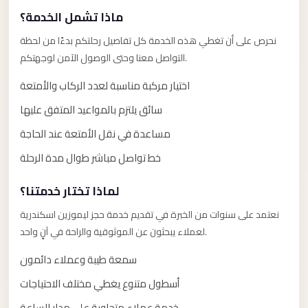
Anywhere
ماذا تشمل الخدمة؟
Transfer
نحرص على أن تغطي هذه الخدمة كل تفاصيل رحلتكم بدءًا من لحظة
to
التواصل معنا وحتى الوصول الآمن لوجهتكم.
Cairo
اختيار مركبة مناسبة لعدد الركاب والأمتعة
Airport
سائق يلتزم بالمواعيد المتفق عليها
Transfer
Service
مساعدة في نقل الأمتعة عند الحاجة
from
خط تواصل مباشر طوال مدة الرحلة
Cairo
Airport
لماذا تختار خدمتنا؟
Transfer
نعتمد على سنوات من الخبرة في تقديم خدمة حجز ليموزين اسكندرية
لعملاء يبحثون عن الموثوقية والراحة في آنٍ واحد.
from
Cairo
سمعة طيبة وعملاء دائمون
Airport
أسطول متنوع يغطي مختلف الاحتياجات
to
خدمة عملاء متجاوبة على مدار الساعة