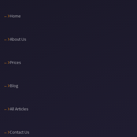
Cairo
Taxi
Home
Dokki
Taxi
About Us
Dahab
Limousine
Sinai
Prices
Service
Dahab
Blog
Limousine
Corporate
Transfer
All Articles
Service
Cairo
Contact Us
Business