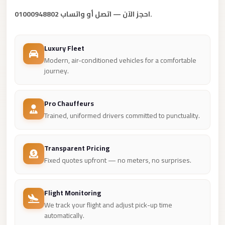
New
احجز الآن — اتصل أو واتساب 01000948802.
Cairo
Limousine
Luxury Fleet
New
Modern, air-conditioned vehicles for a comfortable
Administrative
journey.
Capital
Transfer
Pro Chauffeurs
New
Trained, uniformed drivers committed to punctuality.
Administrative
Capital
Transparent Pricing
Limousine
Fixed quotes upfront — no meters, no surprises.
Nasr
City
Flight Monitoring
Taxi
We track your flight and adjust pick-up time
automatically.
Nasr