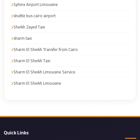
Faisal
Sphinx Airport Limousine
Taxi
shuttle bus cairo airport
El
Sheikh Zayed Taxi
Rehab
sharm taxi
Limousine
Service
Sharm El Sheikh Transfer from Cairo
El
Sharm El Sheikh Taxi
Rehab
Sharm El Sheikh Limousine Service
Limousine
Sharm El Sheikh Limousine
Egypt
Limousine
egypt
airport
taxi
Quick Links
Downtown