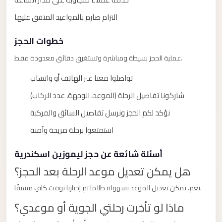
Alexandria
التزام صارم بالمواعيد المتفق عليها
Transfer
from
خطوات الحجز
Cairo
Airport
عملية الحجز بسيطة ومباشرة وتستغرق دقائق معدودة فقط.
Transfer
تواصلوا معنا عبر الهاتف أو واتساب
Companies
شاركونا تفاصيل الرحلة (الموعد، الوجهة، عدد الركاب)
from
نؤكد لكم الحجز ونرسل تفاصيل السائق والمركبة
Cairo
Airport
استمتعوا برحلة مريحة وآمنة
Third
أسئلة شائعة عن حجز ليموزين اسكندرية
Settlement
هل يمكن تعديل موعد الرحلة بعد الحجز؟
Taxi
نعم، يمكن تعديل الموعد بسهولة طالما تم إخبارنا بوقت كافٍ مسبقًا.
taxi
ماذا لو تأخرت رحلتي الجوية أو موعدي؟
limousine