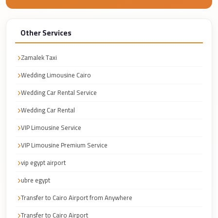
Taxi
Hurghada
Other Services
Limousine
Service
Zamalek Taxi
Hurghada
Wedding Limousine Cairo
Limousine
Wedding Car Rental Service
Helwan
Wedding Car Rental
Taxi
VIP Limousine Service
Heliopolis
VIP Limousine Premium Service
Taxi
vip egypt airport
Group
Transfer
ubre egypt
from
Transfer to Cairo Airport from Anywhere
Cairo
Transfer to Cairo Airport