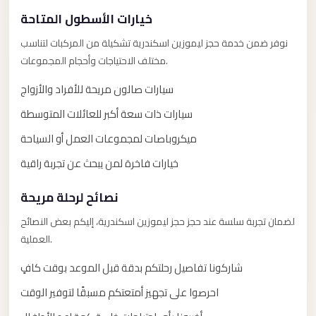
Limousine
خيارات الأسطول المتاحة
Service
نوفر ضمن خدمة حجز ليموزين اسكندرية تشكيلة من المركبات لتناسب
Sphinx
مختلف الاحتياجات وأحجام المجموعات.
Airport
سيارات صالون مريحة للأفراد والأزواج
Limousine
سيارات ذات سعة أكبر للعائلات المتوسطة
shuttle
bus
ميكروباصات لمجموعات العمل أو السياحة
cairo
خيارات فاخرة لمن يبحث عن تجربة راقية
airport
نصائح لرحلة مريحة
Sheikh
Zayed
لضمان تجربة سلسة عند حجز حجز ليموزين اسكندرية، إليكم بعض النصائح
Taxi
العملية.
sharm
شاركونا تفاصيل رحلتكم بدقة قبل الموعد بوقت كافٍ
taxi
احرصوا على تجهيز أمتعتكم مسبقًا لتوفير الوقت
Sharm