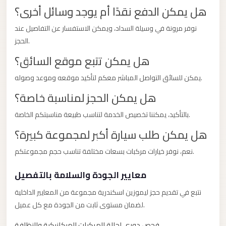
El
هل يمكن الدفع نقدًا أم يوجد وسائل أخرى؟
Sheikh
نوفر مرونة في وسيلة السداد، ويمكن الاستفسار عن التفاصيل عند
Limousine
الحجز.
Saint
هل يمكن تتبع موقع السائق؟
Catherine
Transfer
يمكن للسائق التواصل المباشر معكم لتأكيد موقعه وموعد وصوله.
Mountain
هل يمكن الحجز لمناسبة خاصة؟
Trip
بالتأكيد، يمكننا تخصيص الخدمة لتناسب طبيعة مناسبتكم الخاصة.
Saint
هل يمكن طلب سيارة أكبر لمجموعة كبيرة؟
Catherine
Transfer
نعم، نوفر خيارات مركبات بسعات مختلفة تناسب حجم مجموعتكم.
Pyramids
معايير الجودة والسلامة بالتفصيل
Taxi
نتبع في تقديم حجز ليموزين اسكندرية مجموعة من المعايير الداخلية
Private
لضمان مستوى ثابت من الجودة مع كل عميل.
Car
فحص دوري لحالة المركبات الميكانيكية والنظافة