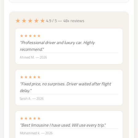
City
Limousine
★★★★★
4.9 / 5 — 48+ reviews
Service
Nasr
★★★★★
City
"Professional driver and luxury car. Highly
recommend."
Limousine
Ahmed M. — 2026
Mohandessin
Taxi
★★★★★
Mercedes
"Fixed price, no surprises. Driver waited after flight
Limousine
delay."
Sarah A. — 2026
Mercedes
Car
Rental
★★★★★
"Best limousine I have used. Will use every trip."
with
Mohammed K. — 2026
Driver