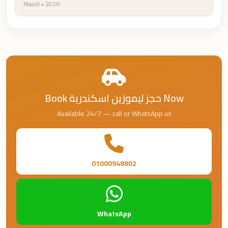
Maadi • 2026
Cairo
Limousine
Companies
at
Cairo
Airport
Book حجز ليموزين اسكندرية Now
limousine
cairo
Available 24/7 — call or WhatsApp us
airport
limousine
01000948802
Hurghada
Transfer
from
Cairo
WhatsApp
Hurghada