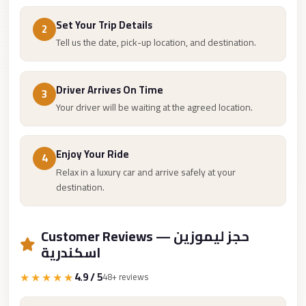
Cairo
Set Your Trip Details
2
Limousine
Tell us the date, pick-up location, and destination.
Service
limousine
Driver Arrives On Time
3
mercedes
Your driver will be waiting at the agreed location.
limousine
merc
Enjoy Your Ride
4
edes
Relax in a luxury car and arrive safely at your
destination.
Limousine
from
Cairo
Customer Reviews — حجز ليموزين
to
اسكندرية
Alexandria
★★★★★
4.9 / 5
48+ reviews
Limousine