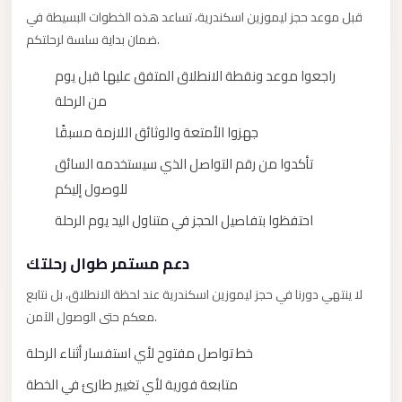
City
قبل موعد حجز ليموزين اسكندرية، تساعد هذه الخطوات البسيطة في
Transfer
ضمان بداية سلسة لرحلتكم.
from
Cairo
راجعوا موعد ونقطة الانطلاق المتفق عليها قبل يوم
Airport
من الرحلة
North
جهزوا الأمتعة والوثائق اللازمة مسبقًا
Coast
تأكدوا من رقم التواصل الذي سيستخدمه السائق
Taxi
للوصول إليكم
North
احتفظوا بتفاصيل الحجز في متناول اليد يوم الرحلة
Coast
Limousine
دعم مستمر طوال رحلتك
Service
لا ينتهي دورنا في حجز ليموزين اسكندرية عند لحظة الانطلاق، بل نتابع
معكم حتى الوصول الآمن.
North
Coast
خط تواصل مفتوح لأي استفسار أثناء الرحلة
Limousine
متابعة فورية لأي تغيير طارئ في الخطة