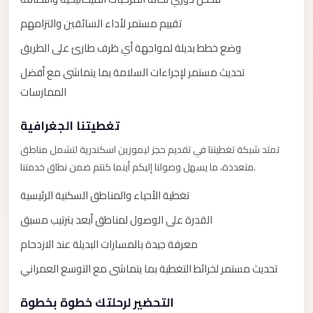
with
Driver
تقييم مستمر لأداء السائقين والتزامهم
Prices
وضع خطط بديلة لمواجهة أي ظرف طارئ على الطريق
Limousine
تحديث مستمر لإجراءات السلامة بما يتماشى مع أفضل
Service
الممارسات
Alexandria
Cairo
تغطيتنا الجغرافية
Port
تمتد شبكة تغطيتنا في تقديم حجز ليموزين اسكندرية لتشمل مناطق
Said
متعددة، ما يسهل وصولنا إليكم أينما كنتم ضمن نطاق خدمتنا.
Limousine
تغطية الأحياء والمناطق السكنية الرئيسية
Service
القدرة على الوصول لمناطق أبعد بترتيب مسبق
Port
معرفة جيدة بالمسارات البديلة عند الازدحام
Said
تحديث مستمر لخرائط التغطية بما يتماشى مع التوسع العمراني
Limousine
October
التحضير لرحلتك خطوة بخطوة