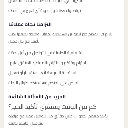
أخبرونا بأي احتياجات خاصة كمقاعد الأطفال
El
تواصلوا معنا فور حدوث أي تغيير في الخطة
Sheikh
Transfer
التزامنا تجاه عملائنا
from
نلتزم في تقديم حجز ليموزين اسكندرية بمعايير واضحة نضعها نصب
Cairo
أعيننا مع كل عميل.
Sharm
الشفافية الكاملة في التواصل من أول لحظة
El
Sheikh
احترام وقتكم والالتزام بالمواعيد المتفق عليها
Taxi
الاستجابة السريعة لأي استفسار أو تعديل
Sharm
الحرص على راحتكم وسلامتكم طوال الرحلة
El
المزيد من الأسئلة الشائعة
Sheikh
Limousine
كم من الوقت يستغرق تأكيد الحجز؟
Service
نؤكد معظم الحجوزات خلال دقائق من التواصل معنا، مع مراعاة
Sharm
تفاصيل رحلتكم كاملة.