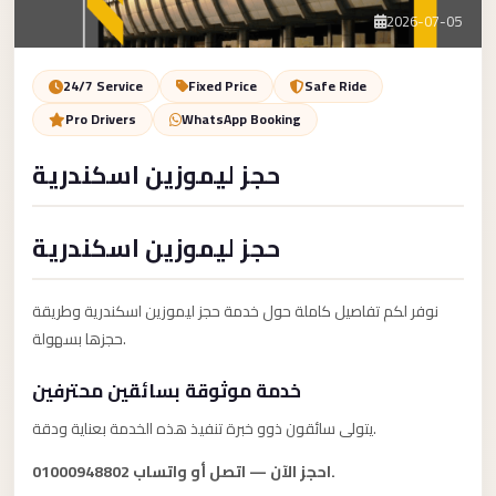
Service
Contact Us
2026-07-05
VIP
Limousine
Book Now
24/7 Service
Fixed Price
Safe Ride
Premium
Pro Drivers
WhatsApp Booking
Service
حجز ليموزين اسكندرية
vip
egypt
حجز ليموزين اسكندرية
airport
ubre
نوفر لكم تفاصيل كاملة حول خدمة حجز ليموزين اسكندرية وطريقة
egypt
حجزها بسهولة.
Transfer
خدمة موثوقة بسائقين محترفين
to
Cairo
يتولى سائقون ذوو خبرة تنفيذ هذه الخدمة بعناية ودقة.
Airport
احجز الآن — اتصل أو واتساب 01000948802.
from