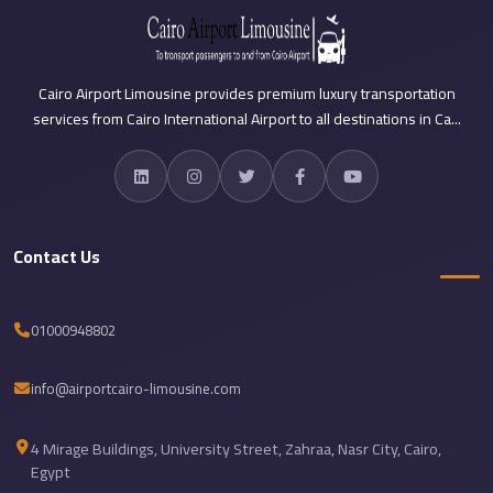
Cairo
International
Airport
Cairo Airport Limousine provides premium luxury transportation
Limousine
services from Cairo International Airport to all destinations in Ca...
cairo
cab
Cairo
Contact Us
Alexandria
Limousine
Prices
01000948802
Cairo
Alexandria
info@airportcairo-limousine.com
Limousine
4 Mirage Buildings, University Street, Zahraa, Nasr City, Cairo,
cairo
Egypt
airport