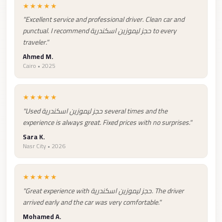
from
★★★★★
Cairo
"Excellent service and professional driver. Clean car and
Airport
punctual. I recommend حجز ليموزين اسكندرية to every
traveler."
Limousine
Ahmed M.
from
Cairo • 2025
Alexandria
to
★★★★★
Cairo
"Used حجز ليموزين اسكندرية several times and the
Airport
experience is always great. Fixed prices with no surprises."
Limousine
Sara K.
Company
Nasr City • 2026
in
Cairo
★★★★★
Limousine
"Great experience with حجز ليموزين اسكندرية. The driver
Companies
arrived early and the car was very comfortable."
in
Mohamed A.