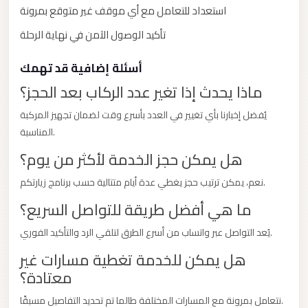
New
استعداد للتعامل مع أي موقف غير متوقع بمرونة
Capital
تأكيد الوصول الآمن في نهاية الرحلة
Taxi
New
أسئلة إضافية قد تهمك
Cairo
ماذا يحدث إذا تغير عدد الركاب بعد الحجز؟
Transfer
يُفضل إخبارنا بأي تغيير في العدد بأسرع وقت لضمان تجهيز المركبة
from
المناسبة.
Cairo
Airport
هل يمكن حجز الخدمة لأكثر من يوم؟
New
نعم، يمكن ترتيب حجز يغطي عدة أيام متتالية حسب برنامج زيارتكم.
Cairo
ما هي أفضل طريقة للتواصل السريع؟
Taxi
يُعد التواصل عبر واتساب من أسرع الطرق لتلقي الرد والتأكيد الفوري.
New
هل يمكن للخدمة تغطية مسارات غير
Cairo
معتادة؟
Limousine
Service
نتعامل بمرونة مع المسارات المختلفة طالما تم تحديد التفاصيل مسبقًا.