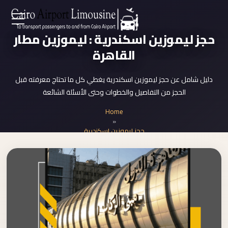
Zamalek
EN
حجز ليموزين اسكندرية : ليموزين مطار
Taxi
القاهرة
Wedding
AR
Limousine
دليل شامل عن حجز ليموزين اسكندرية يغطي كل ما تحتاج معرفته قبل
Cairo
الحجز من التفاصيل والخطوات وحتى الأسئلة الشائعة
Home
Wedding
Home
Car
»
Services
Rental
حجز ليموزين اسكندرية
Service
About Us
Wedding
Car
Prices
Rental
VIP
Blog
Limousine