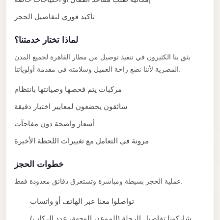
Limousine
تأكيد فوري لتفاصيل الحجز
Service
Sphinx
لماذا تختار خدمتنا؟
Airport
يثق بنا الكثيرون في تنفيذ توصيل من مطار القاهرة لجميع المدن
Limousine
المصرية لأننا نضع راحة العميل وسلامته في مقدمة أولوياتنا.
shuttle
مركبات يتم فحصها وصيانتها بانتظام
bus
سائقون يخضعون لمعايير اختيار دقيقة
cairo
airport
أسعار واضحة دون مفاجآت
Sheikh
مرونة في التعامل مع تغييرات اللحظة الأخيرة
Zayed
خطوات الحجز
Taxi
عملية الحجز بسيطة ومباشرة وتستغرق دقائق معدودة فقط.
sharm
taxi
تواصلوا معنا عبر الهاتف أو واتساب
Sharm
شاركونا تفاصيل الرحلة (الموعد، الوجهة، عدد الركاب)