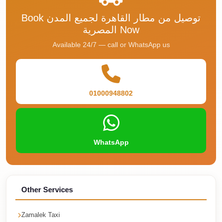
Cairo
Book توصيل من مطار القاهرة لجميع المدن
Taxi
المصرية Now
Dokki
Available 24/7 — call or WhatsApp us
Taxi
Dahab
Limousine
01000948802
Sinai
Service
Dahab
WhatsApp
Limousine
Corporate
Transfer
Service
Other Services
Cairo
Business
Zamalek Taxi