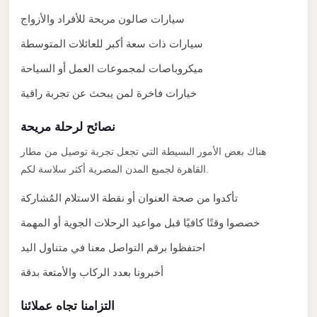
with
سيارات صالون مريحة للأفراد والأزواج
Driver
سيارات ذات سعة أكبر للعائلات المتوسطة
Prices
Limousine
ميكروباصات لمجموعات العمل أو السياحة
Service
خيارات فاخرة لمن يبحث عن تجربة راقية
Alexandria
Cairo
نصائح لرحلة مريحة
Port
هناك بعض الأمور البسيطة التي تجعل تجربة توصيل من مطار
القاهرة لجميع المدن المصرية أكثر سلاسة لكم.
Said
Limousine
تأكدوا من صحة العنوان أو نقطة الاستلام المُشاركة
Service
خصصوا وقتًا كافيًا قبل مواعيد الرحلات الجوية أو المهمة
Port
احتفظوا برقم التواصل معنا في متناول اليد
Said
أخبرونا بعدد الركاب والأمتعة بدقة
Limousine
October
التزامنا تجاه عملائنا