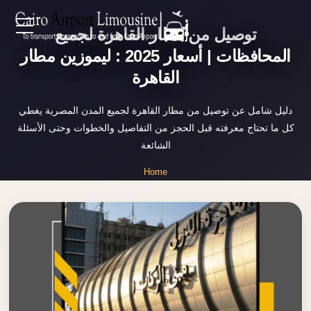
توصيل من مطار القاهرة لجميع
Zamalek
EN
Taxi
المحافظات | أسعار 2025 : ليموزين مطار
القاهرة
Wedding
AR
Limousine
دليل شامل عن توصيل من مطار القاهرة لجميع المدن المصرية يغطي
Cairo
كل ما تحتاج معرفته قبل الحجز من التفاصيل والخطوات وحتى الأسئلة
Home
Wedding
الشائعة
Car
Services
Home
Rental
»
Service
توصيل من مطار القاهرة لجميع المدن المصرية
About Us
Wedding
Car
Prices
Rental
VIP
Blog
Limousine