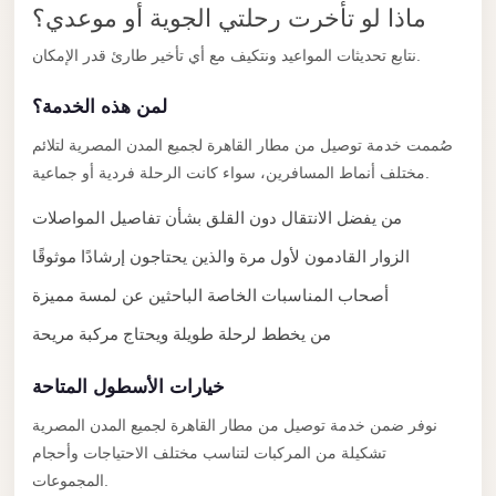
El
ماذا لو تأخرت رحلتي الجوية أو موعدي؟
Sheikh
نتابع تحديثات المواعيد ونتكيف مع أي تأخير طارئ قدر الإمكان.
Limousine
لمن هذه الخدمة؟
Saint
Catherine
صُممت خدمة توصيل من مطار القاهرة لجميع المدن المصرية لتلائم
Transfer
مختلف أنماط المسافرين، سواء كانت الرحلة فردية أو جماعية.
Mountain
من يفضل الانتقال دون القلق بشأن تفاصيل المواصلات
Trip
الزوار القادمون لأول مرة والذين يحتاجون إرشادًا موثوقًا
Saint
أصحاب المناسبات الخاصة الباحثين عن لمسة مميزة
Catherine
Transfer
من يخطط لرحلة طويلة ويحتاج مركبة مريحة
Pyramids
خيارات الأسطول المتاحة
Taxi
نوفر ضمن خدمة توصيل من مطار القاهرة لجميع المدن المصرية
Private
تشكيلة من المركبات لتناسب مختلف الاحتياجات وأحجام
Car
المجموعات.