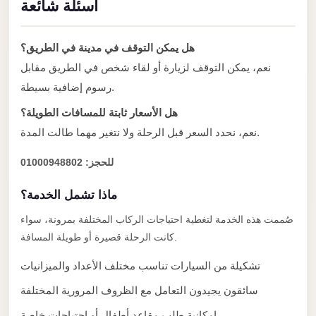
أسئلة شائعة
taxi
cairo
airport
هل يمكن التوقف في مدينة في الطريق؟
نعم، يمكن التوقف لزيارة أو لقاء شخص في الطريق مقابل
taxi
رسوم إضافية بسيطة.
airport
cairo
هل الأسعار ثابتة للمسافات الطويلة؟
نعم، نحدد السعر قبل الرحلة ولا نتغير مهما طالت المدة.
Suez
Taxi
للحجز: 01000948802
Suez
ماذا تشمل الخدمة؟
Limousine
صُممت هذه الخدمة لتغطية احتياجات الركاب المختلفة بمرونة، سواء
Sphinx
كانت الرحلة قصيرة أو طويلة المسافة.
Airport
Taxi
تشكيلة من السيارات تناسب مختلف الأعداد والميزانيات
Sphinx
سائقون يجيدون التعامل مع الظروف المرورية المختلفة
Airport
إمكانية طلب مقاعد أطفال أو احتياجات خاصة