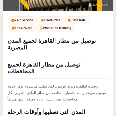
Service
Contact Us
2026-07-05
VIP
Book Now
Limousine
24/7 Service
Fixed Price
Safe Ride
Premium
Pro Drivers
WhatsApp Booking
Service
توصيل من مطار القاهرة لجميع المدن
vip
المصرية
egypt
airport
توصيل من مطار القاهرة لجميع
ubre
المحافظات
egypt
Transfer
وصلت للقاهرة وتريد الوصول لمحافظتك مباشرة؟ نوفر خدمة
to
توصيل مريحة وآمنة بالسيارة الخاصة من مطار القاهرة الدولي لكل
Cairo
محافظات مصر بأسعار ثابتة ومتفق عليها مسبقاً.
Airport
المدن التي نغطيها وأوقات الرحلة
from