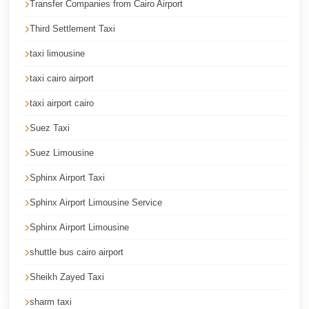
Transfer Companies from Cairo Airport
Cairo
Third Settlement Taxi
Limousine
Service
taxi limousine
Cairo
taxi cairo airport
Limousine
taxi airport cairo
Company
Suez Taxi
Cairo
Suez Limousine
Limousine
Companies
Sphinx Airport Taxi
Cairo
Sphinx Airport Limousine Service
Limousine
Sphinx Airport Limousine
Cairo
shuttle bus cairo airport
International
Sheikh Zayed Taxi
Airport
Transfer
sharm taxi