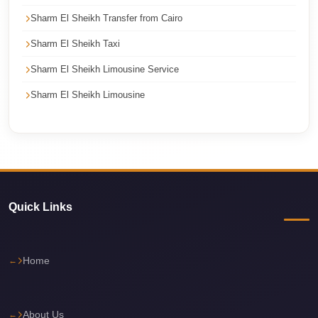
Cairo
Sharm El Sheikh Transfer from Cairo
International
Sharm El Sheikh Taxi
Airport
Sharm El Sheikh Limousine Service
Limousine
Sharm El Sheikh Limousine
cairo
cab
Cairo
Alexandria
Limousine
Prices
Quick Links
Cairo
Alexandria
Home
Limousine
cairo
About Us
airport