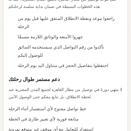
City
هذه الخطوات البسيطة في ضمان بداية سلسة لرحلتكم.
Limousine
راجعوا موعد ونقطة الانطلاق المتفق عليها قبل يوم من
Service
الرحلة
Nasr
جهزوا الأمتعة والوثائق اللازمة مسبقًا
City
تأكدوا من رقم التواصل الذي سيستخدمه السائق
Limousine
للوصول إليكم
Mohandessin
احتفظوا بتفاصيل الحجز في متناول اليد يوم الرحلة
Taxi
Mercedes
دعم مستمر طوال رحلتك
Limousine
لا ينتهي دورنا في توصيل من مطار القاهرة لجميع المدن المصرية عند
Mercedes
لحظة الانطلاق، بل نتابع معكم حتى الوصول الآمن.
Car
خط تواصل مفتوح لأي استفسار أثناء الرحلة
Rental
متابعة فورية لأي تغيير طارئ في الخطة
with
Driver
استعداد للتعامل مع أي موقف غير متوقع بمرونة