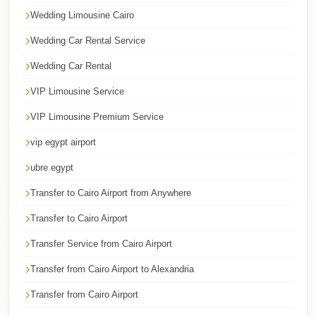
Corporate
Wedding Limousine Cairo
Transfer
Wedding Car Rental Service
Service
Wedding Car Rental
Cairo
VIP Limousine Service
Car
VIP Limousine Premium Service
Rental
with
vip egypt airport
Driver
ubre egypt
Cairo
Transfer to Cairo Airport from Anywhere
Sightseeing
Transfer to Cairo Airport
Tours
Service
Transfer Service from Cairo Airport
Cairo
Transfer from Cairo Airport to Alexandria
Sightseeing
Transfer from Cairo Airport
Tours