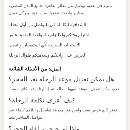
City
نلتزم في تقديم توصيل من مطار القاهرة لجميع المدن المصرية
Transfer
بمعايير واضحة نضعها نصب أعيننا مع كل عميل.
from
Cairo
الشفافية الكاملة في التواصل من أول لحظة
Airport
احترام وقتكم والالتزام بالمواعيد المتفق عليها
North
الاستجابة السريعة لأي استفسار أو تعديل
Coast
الحرص على راحتكم وسلامتكم طوال الرحلة
Taxi
المزيد من الأسئلة الشائعة
North
Coast
هل يمكن تعديل موعد الرحلة بعد الحجز؟
Limousine
نعم، يمكن تعديل الموعد بسهولة طالما تم إخبارنا بوقت كافٍ مسبقًا.
Service
كيف أعرف تكلفة الرحلة؟
North
نوفر لكم عرض سعر واضح فور معرفة تفاصيل رحلتكم كاملة عبر
Coast
التواصل المباشر معنا.
Limousine
ماذا لو احتجت إلغاء الحجز؟