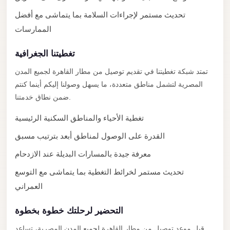
New
تحديث مستمر لإجراءات السلامة بما يتماشى مع أفضل
Cairo
الممارسات
Limousine
تغطيتنا الجغرافية
New
تمتد شبكة تغطيتنا في تقديم توصيل من مطار القاهرة لجميع المدن
Administrative
المصرية لتشمل مناطق متعددة، ما يسهل وصولنا إليكم أينما كنتم
Capital
ضمن نطاق خدمتنا.
Transfer
تغطية الأحياء والمناطق السكنية الرئيسية
New
Administrative
القدرة على الوصول لمناطق أبعد بترتيب مسبق
Capital
معرفة جيدة بالمسارات البديلة عند الازدحام
Limousine
تحديث مستمر لخرائط التغطية بما يتماشى مع التوسع
Nasr
العمراني
City
Taxi
التحضير لرحلتك خطوة بخطوة
Nasr
قبل موعد توصيل من مطار القاهرة لجميع المدن المصرية، تساعد