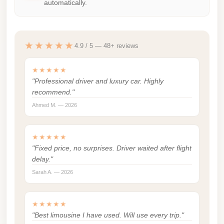
automatically.
london
cab
egypt
★★★★★
4.9 / 5 — 48+ reviews
limozen
★★★★★
limousine
"Professional driver and luxury car. Highly
service
recommend."
cairo
Ahmed M. — 2026
Limousine
Service
★★★★★
at
"Fixed price, no surprises. Driver waited after flight
delay."
Cairo
Sarah A. — 2026
Airport
Limousine
★★★★★
Service
"Best limousine I have used. Will use every trip."
Alexandria