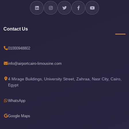
Airport
Limousine
Price
Cairo
Contact Us
Airport
Limousine
01000948802
Phone
Numbers
info@airportcairo-limousine.com
Cairo
Airport
4 Mirage Buildings, University Street, Zahraa, Nasr City, Cairo,
Limousine
Egypt
Phone
Number
WhatsApp
Cairo
Google Maps
Airport
Limousine