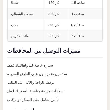
Alexandria
1.5 ساعة
120 كم
طنطا
Transfer
4 ساعات
380 كم
الساحل الشمالي
from
Cairo
6 ساعات
500 كم
دهب
Airport
7 ساعات
550 كم
سانت كاترين
Transfer
Companies
مميزات التوصيل بين المحافظات
from
Cairo
Airport
سيارة خاصة لك ولعائلتك فقط
Third
سائقون متمرسون على الطرق السريعة
Settlement
توقف للراحة والأكل عند الطلب
Taxi
سيارات مريحة مناسبة للسفر الطويل
taxi
تأمين شامل على السيارة والركاب
limousine