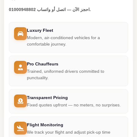
Madinaty
احجز الآن — اتصل أو واتساب 01000948802.
Limousine
Service
Madinaty
Luxury Fleet
Modern, air-conditioned vehicles for a
Limousine
comfortable journey.
Maadi
Limousine
Pro Chauffeurs
Service
Trained, uniformed drivers committed to
Maadi
punctuality.
Limousine
Luxor
Transparent Pricing
Limousine
Fixed quotes upfront — no meters, no surprises.
Service
Luxor
Flight Monitoring
We track your flight and adjust pick-up time
Limousine