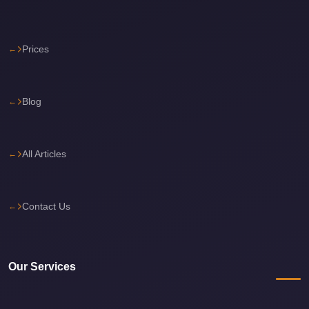
travel
cairo
Prices
airport
transportation
Blog
Cairo
Airport
Transfer
All Articles
Services
Cairo
Airport
Contact Us
Transfer
Cairo
Our Services
Airport
to
Red