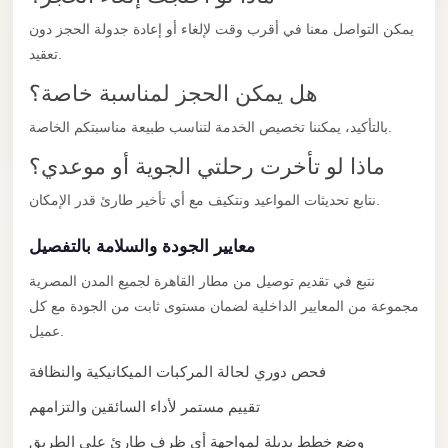
New
Capital
يمكن التواصل معنا في أقرب وقت لإلغاء أو إعادة جدولة الحجز دون
Taxi
تعقيد.
New
هل يمكن الحجز لمناسبة خاصة؟
Cairo
بالتأكيد، يمكننا تخصيص الخدمة لتناسب طبيعة مناسبتكم الخاصة.
Transfer
ماذا لو تأخرت رحلتي الجوية أو موعدي؟
from
Cairo
نتابع تحديثات المواعيد ونتكيف مع أي تأخير طارئ قدر الإمكان.
Airport
معايير الجودة والسلامة بالتفصيل
New
نتبع في تقديم توصيل من مطار القاهرة لجميع المدن المصرية
Cairo
مجموعة من المعايير الداخلية لضمان مستوى ثابت من الجودة مع كل
Taxi
عميل.
New
فحص دوري لحالة المركبات الميكانيكية والنظافة
Cairo
Limousine
تقييم مستمر لأداء السائقين والتزامهم
Service
وضع خطط بديلة لمواجهة أي ظرف طارئ على الطريق