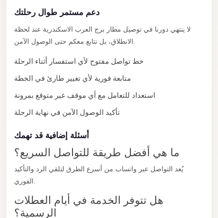
New
دعم مستمر طوال رحلتك
Capital
Taxi
لا ينتهي دورنا في توصيل مطار برج العرب الاسكندرية عند لحظة
الانطلاق، بل نتابع معكم حتى الوصول الآمن.
New
Cairo
خط تواصل مفتوح لأي استفسار أثناء الرحلة
Transfer
متابعة فورية لأي تغيير طارئ في الخطة
from
استعداد للتعامل مع أي موقف غير متوقع بمرونة
Cairo
Airport
تأكيد الوصول الآمن في نهاية الرحلة
New
أسئلة إضافية قد تهمك
Cairo
ما هي أفضل طريقة للتواصل السريع؟
Taxi
يُعد التواصل عبر واتساب من أسرع الطرق لتلقي الرد والتأكيد
New
الفوري.
Cairo
Limousine
هل تتوفر الخدمة في أيام العطلات
Service
الرسمية؟