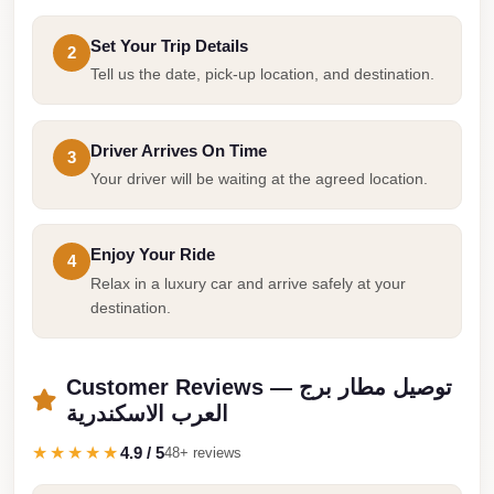
from
Cairo
Set Your Trip Details
2
Airport
Tell us the date, pick-up location, and destination.
Limousine
from
Driver Arrives On Time
3
Alexandria
Your driver will be waiting at the agreed location.
to
Cairo
Airport
Enjoy Your Ride
4
Relax in a luxury car and arrive safely at your
Limousine
destination.
Company
in
Cairo
Customer Reviews — توصيل مطار برج
العرب الاسكندرية
Limousine
Companies
★★★★★
4.9 / 5
48+ reviews
in