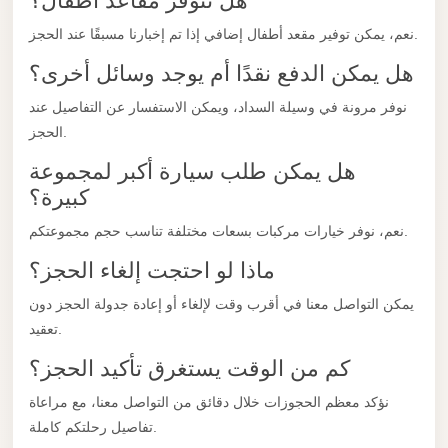
هل تتوفر مقاعد أطفال؟
El
Sheikh
نعم، يمكن توفير مقعد أطفال إضافي إذا تم إخبارنا مسبقًا عند الحجز.
Limousine
هل يمكن الدفع نقدًا أم يوجد وسائل أخرى؟
Saint
نوفر مرونة في وسيلة السداد، ويمكن الاستفسار عن التفاصيل عند
Catherine
الحجز.
Transfer
هل يمكن طلب سيارة أكبر لمجموعة
Mountain
كبيرة؟
Trip
نعم، نوفر خيارات مركبات بسعات مختلفة تناسب حجم مجموعتكم.
Saint
ماذا لو احتجت إلغاء الحجز؟
Catherine
Transfer
يمكن التواصل معنا في أقرب وقت لإلغاء أو إعادة جدولة الحجز دون
تعقيد.
Pyramids
Taxi
كم من الوقت يستغرق تأكيد الحجز؟
Private
نؤكد معظم الحجوزات خلال دقائق من التواصل معنا، مع مراعاة
Car
تفاصيل رحلتكم كاملة.