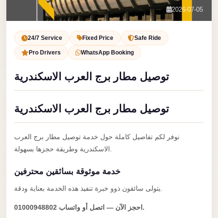
Service
Contact Us
2026-07-05
VIP
Book Now
Limousine
24/7 Service
Fixed Price
Safe Ride
Premium
Pro Drivers
WhatsApp Booking
Service
توصيل مطار برج العرب الاسكندرية
vip
egypt
توصيل مطار برج العرب الاسكندرية
airport
ubre
نوفر لكم تفاصيل كاملة حول خدمة توصيل مطار برج العرب
egypt
الاسكندرية وطريقة حجزها بسهولة.
Transfer
خدمة موثوقة بسائقين محترفين
to
Cairo
يتولى سائقون ذوو خبرة تنفيذ هذه الخدمة بعناية ودقة.
Airport
احجز الآن — اتصل أو واتساب 01000948802.
from