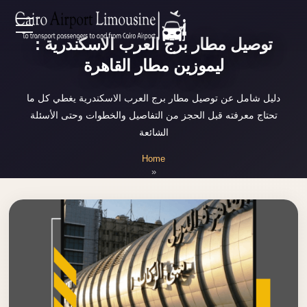
Zamalek
توصيل مطار برج العرب الاسكندرية :
EN
Taxi
ليموزين مطار القاهرة
Wedding
AR
Limousine
دليل شامل عن توصيل مطار برج العرب الاسكندرية يغطي كل ما
Cairo
تحتاج معرفته قبل الحجز من التفاصيل والخطوات وحتى الأسئلة
Home
الشائعة
Wedding
Car
Home
Services
»
Rental
توصيل مطار برج العرب الاسكندرية
Service
About Us
Wedding
Car
Prices
Rental
VIP
Blog
Limousine