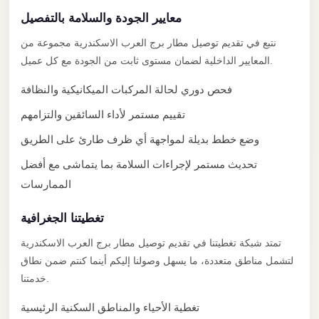
with
معايير الجودة والسلامة بالتفصيل
Driver
نتبع في تقديم توصيل مطار برج العرب الاسكندرية مجموعة من
Prices
المعايير الداخلية لضمان مستوى ثابت من الجودة مع كل عميل.
Limousine
Service
فحص دوري لحالة المركبات الميكانيكية والنظافة
Alexandria
تقييم مستمر لأداء السائقين والتزامهم
Cairo
وضع خطط بديلة لمواجهة أي ظرف طارئ على الطريق
Port
تحديث مستمر لإجراءات السلامة بما يتماشى مع أفضل
Said
الممارسات
Limousine
Service
تغطيتنا الجغرافية
Port
تمتد شبكة تغطيتنا في تقديم توصيل مطار برج العرب الاسكندرية
Said
لتشمل مناطق متعددة، ما يسهل وصولنا إليكم أينما كنتم ضمن نطاق
Limousine
خدمتنا.
October
تغطية الأحياء والمناطق السكنية الرئيسية