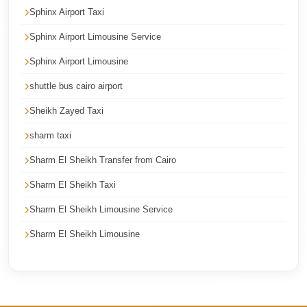
Cairo
Sphinx Airport Taxi
Taxi
Sphinx Airport Limousine Service
Dokki
Sphinx Airport Limousine
Taxi
shuttle bus cairo airport
Dahab
Sheikh Zayed Taxi
Limousine
Sinai
sharm taxi
Service
Sharm El Sheikh Transfer from Cairo
Dahab
Sharm El Sheikh Taxi
Limousine
Sharm El Sheikh Limousine Service
Corporate
Sharm El Sheikh Limousine
Transfer
Service
Cairo
Business