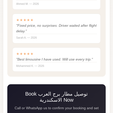
Ahmed M. — 2026
Mercedes
Car
★★★★★
Rental
"Fixed price, no surprises. Driver waited after flight
Marsa
delay."
Matrouh
Sarah A. — 2026
Taxi
Marsa
★★★★★
Matrouh
"Best limousine I have used. Will use every trip."
Limousine
Mohammed K. — 2026
Mansoura
Limousine
Service
Book توصيل مطار برج العرب
Mansoura
الاسكندرية Now
Limousine
Call or WhatsApp us to confirm your booking and set