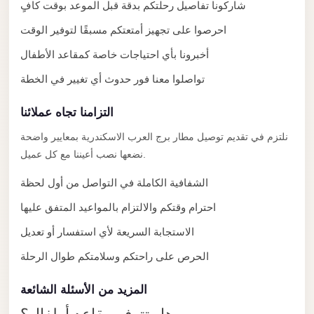
شاركونا تفاصيل رحلتكم بدقة قبل الموعد بوقت كافٍ
El
احرصوا على تجهيز أمتعتكم مسبقًا لتوفير الوقت
Sheikh
Transfer
أخبرونا بأي احتياجات خاصة كمقاعد الأطفال
from
تواصلوا معنا فور حدوث أي تغيير في الخطة
Cairo
التزامنا تجاه عملائنا
Sharm
El
نلتزم في تقديم توصيل مطار برج العرب الاسكندرية بمعايير واضحة
Sheikh
نضعها نصب أعيننا مع كل عميل.
Taxi
الشفافية الكاملة في التواصل من أول لحظة
Sharm
احترام وقتكم والالتزام بالمواعيد المتفق عليها
El
الاستجابة السريعة لأي استفسار أو تعديل
Sheikh
Limousine
الحرص على راحتكم وسلامتكم طوال الرحلة
Service
المزيد من الأسئلة الشائعة
Sharm