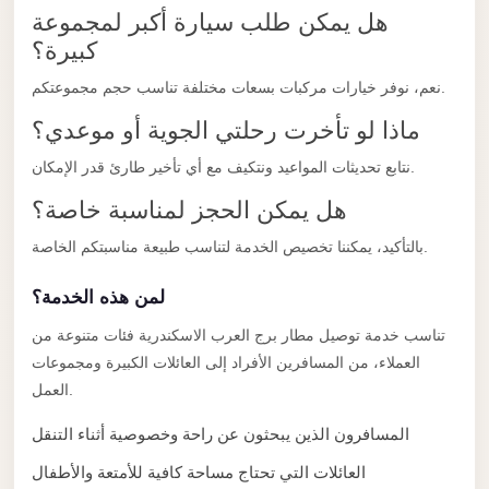
taxi
هل يمكن طلب سيارة أكبر لمجموعة
cairo
كبيرة؟
airport
نعم، نوفر خيارات مركبات بسعات مختلفة تناسب حجم مجموعتكم.
taxi
ماذا لو تأخرت رحلتي الجوية أو موعدي؟
airport
cairo
نتابع تحديثات المواعيد ونتكيف مع أي تأخير طارئ قدر الإمكان.
Suez
هل يمكن الحجز لمناسبة خاصة؟
Taxi
بالتأكيد، يمكننا تخصيص الخدمة لتناسب طبيعة مناسبتكم الخاصة.
Suez
لمن هذه الخدمة؟
Limousine
تناسب خدمة توصيل مطار برج العرب الاسكندرية فئات متنوعة من
Sphinx
العملاء، من المسافرين الأفراد إلى العائلات الكبيرة ومجموعات
Airport
العمل.
Taxi
المسافرون الذين يبحثون عن راحة وخصوصية أثناء التنقل
Sphinx
العائلات التي تحتاج مساحة كافية للأمتعة والأطفال
Airport