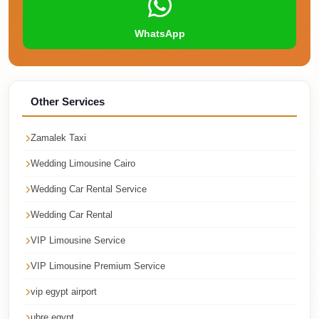
Airport
Service
WhatsApp
Group
Transfer
from
Other Services
Cairo
Airport
Zamalek Taxi
Giza
Wedding Limousine Cairo
Taxi
Wedding Car Rental Service
First
Settlement
Wedding Car Rental
Taxi
VIP Limousine Service
Fifth
VIP Limousine Premium Service
Settlement
vip egypt airport
Taxi
ubre egypt