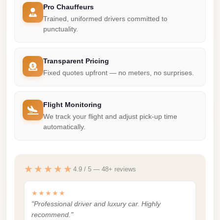
Pro Chauffeurs
City
Trained, uniformed drivers committed to
Limousine
punctuality.
Service
Nasr
Transparent Pricing
City
Fixed quotes upfront — no meters, no surprises.
Limousine
Mohandessin
Flight Monitoring
Taxi
We track your flight and adjust pick-up time
automatically.
Mercedes
Limousine
Mercedes
★★★★★
4.9 / 5 — 48+ reviews
Car
Rental
★★★★★
with
"Professional driver and luxury car. Highly
Driver
recommend."