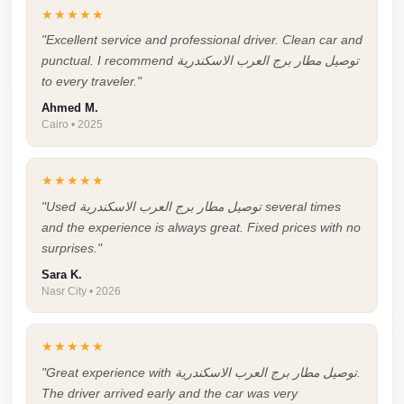
Cairo
★★★★★
"Excellent service and professional driver. Clean car and
Limousine
punctual. I recommend توصيل مطار برج العرب الاسكندرية
Companies
to every traveler."
at
Ahmed M.
Cairo
Cairo • 2025
Airport
limousine
★★★★★
cairo
"Used توصيل مطار برج العرب الاسكندرية several times
airport
and the experience is always great. Fixed prices with no
surprises."
limousine
Sara K.
Nasr City • 2026
Hurghada
Transfer
from
★★★★★
Cairo
"Great experience with توصيل مطار برج العرب الاسكندرية.
The driver arrived early and the car was very
Hurghada