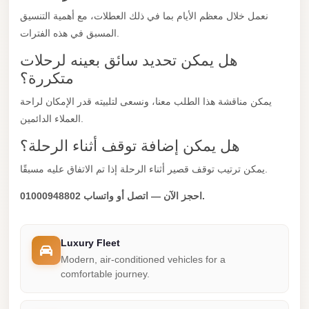
New
نعمل خلال معظم الأيام بما في ذلك العطلات، مع أهمية التنسيق
المسبق في هذه الفترات.
Cairo
Limousine
هل يمكن تحديد سائق بعينه لرحلات
متكررة؟
New
Administrative
يمكن مناقشة هذا الطلب معنا، ونسعى لتلبيته قدر الإمكان لراحة
Capital
العملاء الدائمين.
Transfer
هل يمكن إضافة توقف أثناء الرحلة؟
New
يمكن ترتيب توقف قصير أثناء الرحلة إذا تم الاتفاق عليه مسبقًا.
Administrative
احجز الآن — اتصل أو واتساب 01000948802.
Capital
Limousine
Nasr
Luxury Fleet
City
Modern, air-conditioned vehicles for a
comfortable journey.
Taxi
Nasr