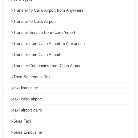
Faisal
Transfer to Cairo Airport from Anywhere
Taxi
Transfer to Cairo Airport
El
Rehab
Transfer Service from Cairo Airport
Limousine
Transfer from Cairo Airport to Alexandria
Service
Transfer from Cairo Airport
El
Transfer Companies from Cairo Airport
Rehab
Limousine
Third Settlement Taxi
Egypt
taxi limousine
Limousine
taxi cairo airport
egypt
taxi airport cairo
airport
Suez Taxi
taxi
Suez Limousine
Downtown