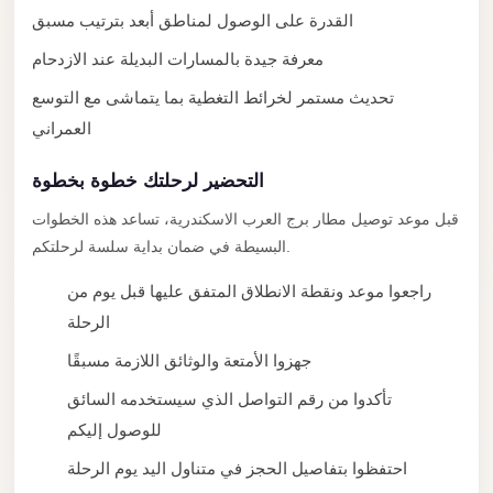
City
القدرة على الوصول لمناطق أبعد بترتيب مسبق
Transfer
معرفة جيدة بالمسارات البديلة عند الازدحام
from
Cairo
تحديث مستمر لخرائط التغطية بما يتماشى مع التوسع
Airport
العمراني
North
التحضير لرحلتك خطوة بخطوة
Coast
قبل موعد توصيل مطار برج العرب الاسكندرية، تساعد هذه الخطوات
Taxi
البسيطة في ضمان بداية سلسة لرحلتكم.
North
Coast
راجعوا موعد ونقطة الانطلاق المتفق عليها قبل يوم من
Limousine
الرحلة
Service
جهزوا الأمتعة والوثائق اللازمة مسبقًا
North
تأكدوا من رقم التواصل الذي سيستخدمه السائق
Coast
للوصول إليكم
Limousine
احتفظوا بتفاصيل الحجز في متناول اليد يوم الرحلة