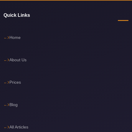
Corporate
Transfer
Quick Links
Service
Cairo
Home
Car
Rental
with
About Us
Driver
Cairo
Prices
Sightseeing
Tours
Service
Blog
Cairo
Sightseeing
Tours
All Articles