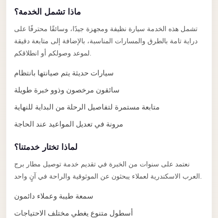
Anywhere
ماذا تشمل الخدمة؟
Transfer
تشمل هذه الخدمة سيارة نظيفة ومجهزة جيدًا، وسائقًا محترفًا على
to
دراية تامة بالطرق والمسارات المناسبة، بالإضافة إلى متابعة دقيقة
Cairo
لموعد وصولكم أو انطلاقكم.
Airport
سيارات حديثة يتم صيانتها بانتظام
Transfer
سائقون مرخصون وذوو خبرة طويلة
Service
متابعة مستمرة لتفاصيل الرحلة من البداية للنهاية
from
Cairo
مرونة في تعديل المواعيد عند الحاجة
Airport
لماذا تختار خدمتنا؟
Transfer
نعتمد على سنوات من الخبرة في تقديم خدمة توصيل مطار برج
from
العرب الاسكندرية لعملاء يبحثون عن الموثوقية والراحة في آنٍ واحد.
Cairo
Airport
سمعة طيبة وعملاء دائمون
to
أسطول متنوع يغطي مختلف الاحتياجات