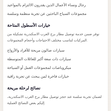
Limousine
رجال ونساء الأعمال الذين يقدرون الالتزام بالمواعيد
Service
مجموعات السياح الباحثين عن تجربة منظمة وسلسة
Sphinx
خيارات الأسطول المتاحة
Airport
Limousine
نوفر ضمن خدمة توصيل مطار برج العرب الاسكندرية تشكيلة من
المركبات لتناسب مختلف الاحتياجات وأحجام المجموعات.
shuttle
bus
سيارات صالون مريحة للأفراد والأزواج
cairo
سيارات ذات سعة أكبر للعائلات المتوسطة
airport
ميكروباصات لمجموعات العمل أو السياحة
Sheikh
خيارات فاخرة لمن يبحث عن تجربة راقية
Zayed
Taxi
نصائح لرحلة مريحة
sharm
لضمان تجربة سلسة عند حجز توصيل مطار برج العرب الاسكندرية،
taxi
إليكم بعض النصائح العملية.
Sharm