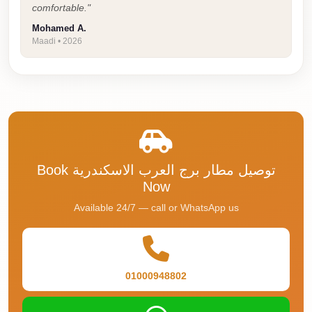
comfortable."
Taxi
Mohamed A.
Hurghada
Maadi • 2026
Limousine
Service
Hurghada
Limousine
Helwan
Taxi
Book توصيل مطار برج العرب الاسكندرية
Now
Heliopolis
Available 24/7 — call or WhatsApp us
Taxi
Group
Transfer
from
01000948802
Cairo