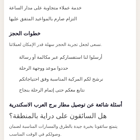
Alexandria
خدمة عملاء متجاوبة على مدار الساعة
Transfer
التزام صارم بالمواعيد المتفق عليها
from
Cairo
خطوات الحجز
Airport
نسعى لجعل تجربة الحجز سهلة قدر الإمكان لعملائنا.
Transfer
Companies
أرسلوا لنا استفساركم عبر مكالمة أو رسالة
from
حددوا موعد ووجهة الرحلة
Cairo
نرشح لكم المركبة المناسبة وفق احتياجاتكم
Airport
نتابع معكم حتى إتمام الرحلة بنجاح
Third
Settlement
أسئلة شائعة عن توصيل مطار برج العرب الاسكندرية
Taxi
هل السائقون على دراية بالمنطقة؟
taxi
يتمتع سائقونا بخبرة جيدة بالطرق والمسارات المناسبة لضمان
limousine
وصولكم في الوقت المناسب.