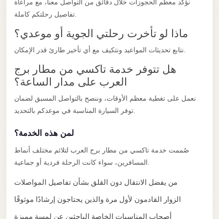
نؤكد معظم الحجوزات خلال دقائق من التواصل معنا، مع مراعاة
taxi
تفاصيل رحلتكم كاملة.
cairo
airport
ماذا لو تأخرت رحلتي الجوية أو موعدي؟
taxi
نتابع تحديثات المواعيد ونتكيف مع أي تأخير طارئ قدر الإمكان.
airport
هل تتوفر خدمة تاكسي من مطار برج
cairo
العرب على مدار الساعة؟
Suez
نعمل على تغطية معظم الأوقات، وننصح بالتواصل المسبق لضمان
Taxi
توفر السيارة المناسبة في موعدكم بالتحديد.
Suez
لمن هذه الخدمة؟
Limousine
صُممت خدمة تاكسي من مطار برج العرب لتلائم مختلف أنماط
Sphinx
المسافرين، سواء كانت الرحلة فردية أو جماعية.
Airport
Taxi
من يفضل الانتقال دون القلق بشأن تفاصيل المواصلات
Sphinx
الزوار القادمون لأول مرة والذين يحتاجون إرشادًا موثوقًا
Airport
أصحاب المناسبات الخاصة الباحثين عن لمسة مميزة