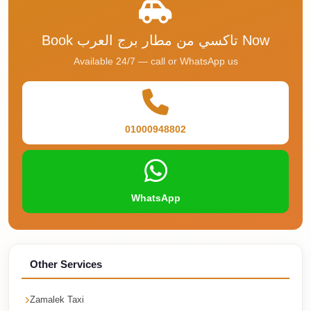
Taxi
Book تاكسي من مطار برج العرب Now
Hurghada
Limousine
Available 24/7 — call or WhatsApp us
Service
Hurghada
Limousine
01000948802
Helwan
Taxi
Heliopolis
WhatsApp
Taxi
Group
Transfer
Other Services
from
Cairo
Zamalek Taxi