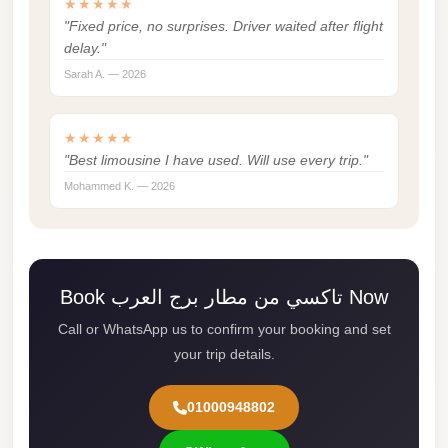
★★★★★
Mercedes
"Fixed price, no surprises. Driver waited after flight
delay."
Car
Sarah A. — 2026
Rental
Marsa
★★★★★
Matrouh
"Best limousine I have used. Will use every trip."
Taxi
Mohammed K. — 2026
Marsa
Matrouh
Limousine
Book تاكسي من مطار برج العرب Now
Mansoura
Limousine
Call or WhatsApp us to confirm your booking and set
Service
your trip details.
Mansoura
01000948802
Limousine