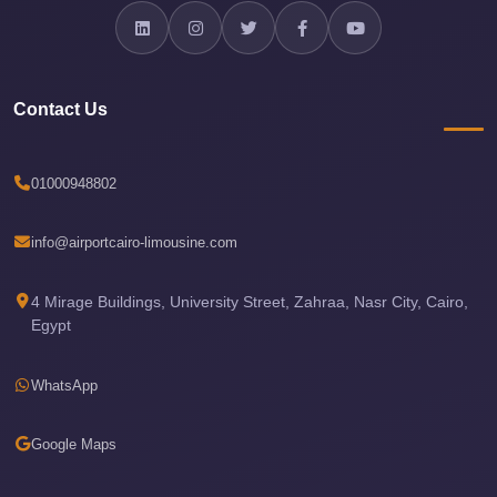
travel
cairo
airport
Contact Us
transportation
Cairo
01000948802
Airport
Transfer
info@airportcairo-limousine.com
Services
Cairo
4 Mirage Buildings, University Street, Zahraa, Nasr City, Cairo,
Egypt
Airport
Transfer
WhatsApp
Cairo
Airport
Google Maps
to
Red