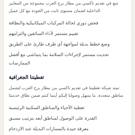
with
نتبع في تقديم تاكسي من مطار برج العرب مجموعة من المعايير
Driver
الداخلية لضمان مستوى ثابت من الجودة مع كل عميل.
Prices
فحص دوري لحالة المركبات الميكانيكية والنظافة
Limousine
تقييم مستمر لأداء السائقين والتزامهم
Service
وضع خطط بديلة لمواجهة أي ظرف طارئ على الطريق
Alexandria
Cairo
تحديث مستمر لإجراءات السلامة بما يتماشى مع أفضل
الممارسات
Port
Said
تغطيتنا الجغرافية
Limousine
تمتد شبكة تغطيتنا في تقديم تاكسي من مطار برج العرب لتشمل
Service
مناطق متعددة، ما يسهل وصولنا إليكم أينما كنتم ضمن نطاق خدمتنا.
Port
تغطية الأحياء والمناطق السكنية الرئيسية
Said
Limousine
القدرة على الوصول لمناطق أبعد بترتيب مسبق
October
معرفة جيدة بالمسارات البديلة عند الازدحام