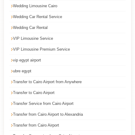
Airport
Wedding Limousine Cairo
Service
Wedding Car Rental Service
Group
Transfer
Wedding Car Rental
from
VIP Limousine Service
Cairo
VIP Limousine Premium Service
Airport
vip egypt airport
Giza
ubre egypt
Taxi
Transfer to Cairo Airport from Anywhere
First
Settlement
Transfer to Cairo Airport
Taxi
Transfer Service from Cairo Airport
Fifth
Transfer from Cairo Airport to Alexandria
Settlement
Transfer from Cairo Airport
Taxi