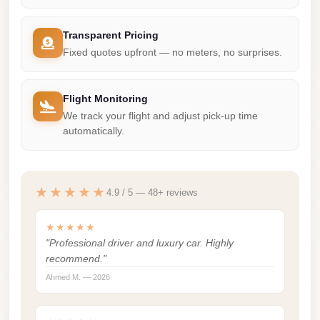
City
Limousine
Transparent Pricing
Service
Fixed quotes upfront — no meters, no surprises.
Nasr
City
Flight Monitoring
We track your flight and adjust pick-up time
Limousine
automatically.
Mohandessin
Taxi
Mercedes
★★★★★
4.9 / 5 — 48+ reviews
Limousine
★★★★★
Mercedes
"Professional driver and luxury car. Highly
Car
recommend."
Rental
Ahmed M. — 2026
with
Driver