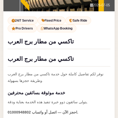
Service
Contact Us
2026-07-05
VIP
Book Now
Limousine
24/7 Service
Fixed Price
Safe Ride
Premium
Pro Drivers
WhatsApp Booking
Service
تاكسي من مطار برج العرب
vip
egypt
تاكسي من مطار برج العرب
airport
ubre
نوفر لكم تفاصيل كاملة حول خدمة تاكسي من مطار برج العرب
egypt
وطريقة حجزها بسهولة.
Transfer
خدمة موثوقة بسائقين محترفين
to
Cairo
يتولى سائقون ذوو خبرة تنفيذ هذه الخدمة بعناية ودقة.
Airport
احجز الآن — اتصل أو واتساب 01000948802.
from