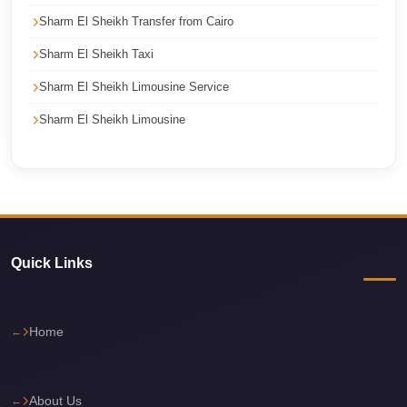
Cairo
Sharm El Sheikh Transfer from Cairo
Taxi
Sharm El Sheikh Taxi
Dokki
Sharm El Sheikh Limousine Service
Taxi
Sharm El Sheikh Limousine
Dahab
Limousine
Sinai
Service
Dahab
Limousine
Quick Links
Corporate
Transfer
Home
Service
Cairo
Business
About Us