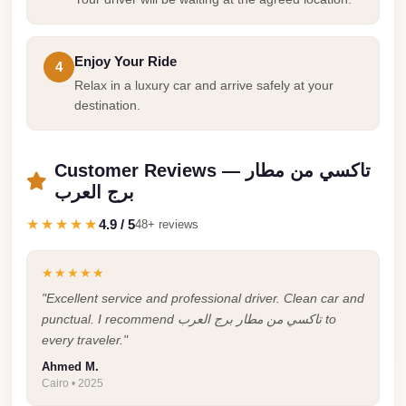
from
Cairo
Airport
Enjoy Your Ride
4
Limousine
Relax in a luxury car and arrive safely at your
destination.
from
Alexandria
to
Customer Reviews — تاكسي من مطار
Cairo
برج العرب
Airport
★★★★★
4.9 / 5
48+ reviews
Limousine
Company
★★★★★
in
"Excellent service and professional driver. Clean car and
Cairo
punctual. I recommend تاكسي من مطار برج العرب to
every traveler."
Limousine
Ahmed M.
Companies
Cairo • 2025
in