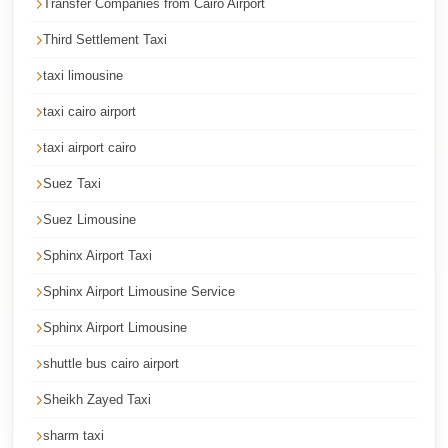
Transfer Companies from Cairo Airport
Faisal
Taxi
Third Settlement Taxi
El
taxi limousine
Rehab
taxi cairo airport
Limousine
taxi airport cairo
Service
Suez Taxi
El
Rehab
Suez Limousine
Limousine
Sphinx Airport Taxi
Egypt
Sphinx Airport Limousine Service
Limousine
Sphinx Airport Limousine
egypt
shuttle bus cairo airport
airport
taxi
Sheikh Zayed Taxi
Downtown
sharm taxi