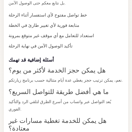
New
بل نتابع معكم حتى الوصول الآمن.
Capital
خط تواصل مفتوح لأي استفسار أثناء الرحلة
Taxi
متابعة فورية لأي تغيير طارئ في الخطة
New
Cairo
استعداد للتعامل مع أي موقف غير متوقع بمرونة
Transfer
تأكيد الوصول الآمن في نهاية الرحلة
from
Cairo
أسئلة إضافية قد تهمك
Airport
هل يمكن حجز الخدمة لأكثر من يوم؟
New
نعم، يمكن ترتيب حجز يغطي عدة أيام متتالية حسب برنامج زيارتكم.
Cairo
ما هي أفضل طريقة للتواصل السريع؟
Taxi
يُعد التواصل عبر واتساب من أسرع الطرق لتلقي الرد والتأكيد
New
الفوري.
Cairo
هل يمكن للخدمة تغطية مسارات غير
Limousine
معتادة؟
Service