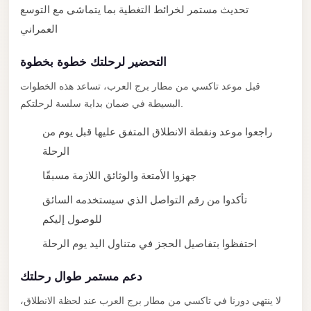
City
تحديث مستمر لخرائط التغطية بما يتماشى مع التوسع
Transfer
العمراني
from
Cairo
التحضير لرحلتك خطوة بخطوة
Airport
قبل موعد تاكسي من مطار برج العرب، تساعد هذه الخطوات
North
البسيطة في ضمان بداية سلسة لرحلتكم.
Coast
راجعوا موعد ونقطة الانطلاق المتفق عليها قبل يوم من
Taxi
الرحلة
North
جهزوا الأمتعة والوثائق اللازمة مسبقًا
Coast
تأكدوا من رقم التواصل الذي سيستخدمه السائق
Limousine
للوصول إليكم
Service
احتفظوا بتفاصيل الحجز في متناول اليد يوم الرحلة
North
Coast
دعم مستمر طوال رحلتك
Limousine
لا ينتهي دورنا في تاكسي من مطار برج العرب عند لحظة الانطلاق،