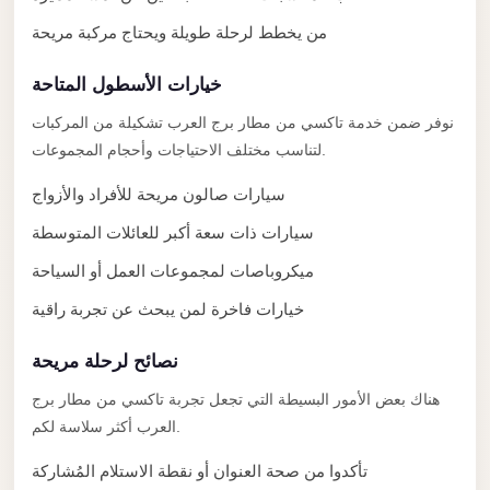
Limousine
من يخطط لرحلة طويلة ويحتاج مركبة مريحة
Service
خيارات الأسطول المتاحة
Sphinx
Airport
نوفر ضمن خدمة تاكسي من مطار برج العرب تشكيلة من المركبات
Limousine
لتناسب مختلف الاحتياجات وأحجام المجموعات.
shuttle
سيارات صالون مريحة للأفراد والأزواج
bus
سيارات ذات سعة أكبر للعائلات المتوسطة
cairo
ميكروباصات لمجموعات العمل أو السياحة
airport
خيارات فاخرة لمن يبحث عن تجربة راقية
Sheikh
Zayed
نصائح لرحلة مريحة
Taxi
هناك بعض الأمور البسيطة التي تجعل تجربة تاكسي من مطار برج
sharm
العرب أكثر سلاسة لكم.
taxi
تأكدوا من صحة العنوان أو نقطة الاستلام المُشاركة
Sharm