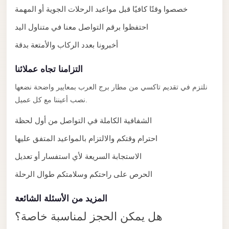
خصصوا وقتًا كافيًا قبل مواعيد الرحلات الجوية أو المهمة
El
Sheikh
احتفظوا برقم التواصل معنا في متناول اليد
Transfer
أخبرونا بعدد الركاب والأمتعة بدقة
from
Cairo
التزامنا تجاه عملائنا
Sharm
نلتزم في تقديم تاكسي من مطار برج العرب بمعايير واضحة نضعها
El
نصب أعيننا مع كل عميل.
Sheikh
الشفافية الكاملة في التواصل من أول لحظة
Taxi
احترام وقتكم والالتزام بالمواعيد المتفق عليها
Sharm
الاستجابة السريعة لأي استفسار أو تعديل
El
Sheikh
الحرص على راحتكم وسلامتكم طوال الرحلة
Limousine
المزيد من الأسئلة الشائعة
Service
هل يمكن الحجز لمناسبة خاصة؟
Sharm