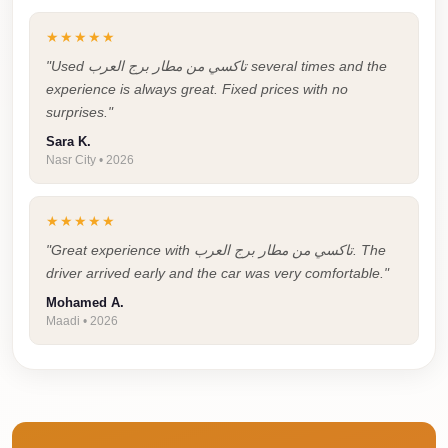
Cairo
★★★★★
Limousine
"Used تاكسي من مطار برج العرب several times and the
Companies
experience is always great. Fixed prices with no
at
surprises."
Cairo
Sara K.
Airport
Nasr City • 2026
limousine
★★★★★
cairo
"Great experience with تاكسي من مطار برج العرب. The
airport
driver arrived early and the car was very comfortable."
limousine
Mohamed A.
Maadi • 2026
Hurghada
Transfer
from
Cairo
Hurghada