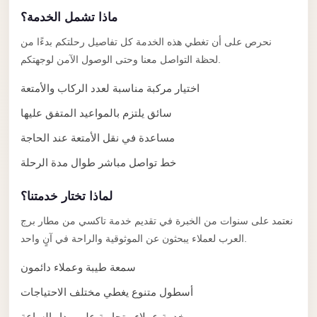
Anywhere
ماذا تشمل الخدمة؟
Transfer
نحرص على أن تغطي هذه الخدمة كل تفاصيل رحلتكم بدءًا من
to
لحظة التواصل معنا وحتى الوصول الآمن لوجهتكم.
Cairo
اختيار مركبة مناسبة لعدد الركاب والأمتعة
Airport
سائق يلتزم بالمواعيد المتفق عليها
Transfer
Service
مساعدة في نقل الأمتعة عند الحاجة
from
خط تواصل مباشر طوال مدة الرحلة
Cairo
Airport
لماذا تختار خدمتنا؟
Transfer
نعتمد على سنوات من الخبرة في تقديم خدمة تاكسي من مطار برج
العرب لعملاء يبحثون عن الموثوقية والراحة في آنٍ واحد.
from
Cairo
سمعة طيبة وعملاء دائمون
Airport
أسطول متنوع يغطي مختلف الاحتياجات
to
خدمة عملاء متجاوبة على مدار الساعة