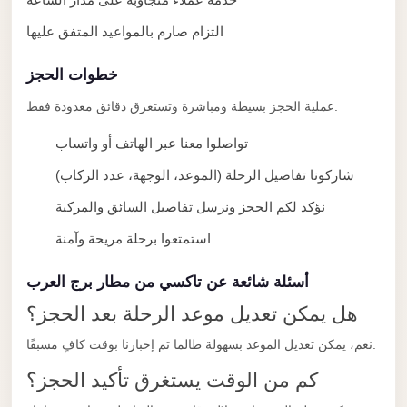
Alexandria
التزام صارم بالمواعيد المتفق عليها
Transfer
from
خطوات الحجز
Cairo
Airport
عملية الحجز بسيطة ومباشرة وتستغرق دقائق معدودة فقط.
Transfer
تواصلوا معنا عبر الهاتف أو واتساب
Companies
شاركونا تفاصيل الرحلة (الموعد، الوجهة، عدد الركاب)
from
نؤكد لكم الحجز ونرسل تفاصيل السائق والمركبة
Cairo
Airport
استمتعوا برحلة مريحة وآمنة
Third
أسئلة شائعة عن تاكسي من مطار برج العرب
Settlement
هل يمكن تعديل موعد الرحلة بعد الحجز؟
Taxi
نعم، يمكن تعديل الموعد بسهولة طالما تم إخبارنا بوقت كافٍ مسبقًا.
taxi
كم من الوقت يستغرق تأكيد الحجز؟
limousine