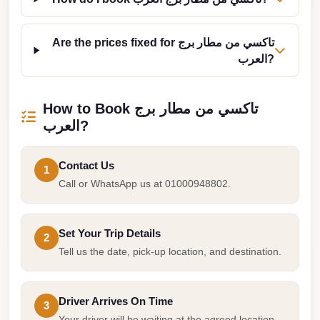
Cairo
Limousine
Are the prices fixed for تاكسي من مطار برج
العرب?
Service
limousine
mercedes
How to Book تاكسي من مطار برج
العرب?
limousine
merc
Contact Us
1
edes
Call or WhatsApp us at 01000948802.
Limousine
from
Set Your Trip Details
Cairo
2
Tell us the date, pick-up location, and destination.
to
Alexandria
Limousine
Driver Arrives On Time
3
Your driver will be waiting at the agreed location.