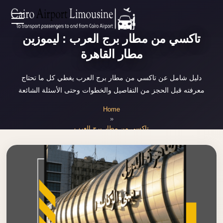
Zamalek
EN
تاكسي من مطار برج العرب : ليموزين
Taxi
مطار القاهرة
Wedding
AR
Limousine
دليل شامل عن تاكسي من مطار برج العرب يغطي كل ما تحتاج
Cairo
معرفته قبل الحجز من التفاصيل والخطوات وحتى الأسئلة الشائعة
Home
Wedding
Home
Car
»
Services
Rental
تاكسي من مطار برج العرب
Service
About Us
Wedding
Car
Prices
Rental
VIP
Blog
Limousine