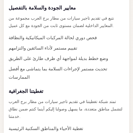
with
معايير الجودة والسلامة بالتفصيل
Driver
نتبع في تقديم تاجير سيارات من مطار برج العرب مجموعة من
Prices
المعايير الداخلية لضمان مستوى ثابت من الجودة مع كل عميل.
Limousine
Service
فحص دوري لحالة المركبات الميكانيكية والنظافة
Alexandria
تقييم مستمر لأداء السائقين والتزامهم
Cairo
وضع خطط بديلة لمواجهة أي ظرف طارئ على الطريق
Port
تحديث مستمر لإجراءات السلامة بما يتماشى مع أفضل
Said
الممارسات
Limousine
Service
تغطيتنا الجغرافية
Port
تمتد شبكة تغطيتنا في تقديم تاجير سيارات من مطار برج العرب
Said
لتشمل مناطق متعددة، ما يسهل وصولنا إليكم أينما كنتم ضمن نطاق
Limousine
خدمتنا.
October
تغطية الأحياء والمناطق السكنية الرئيسية