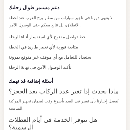
New
Capital
دعم مستمر طوال رحلتك
Taxi
لا ينتهي دورنا في تاجير سيارات من مطار برج العرب عند لحظة
الانطلاق، بل نتابع معكم حتى الوصول الآمن.
New
Cairo
خط تواصل مفتوح لأي استفسار أثناء الرحلة
Transfer
متابعة فورية لأي تغيير طارئ في الخطة
from
استعداد للتعامل مع أي موقف غير متوقع بمرونة
Cairo
Airport
تأكيد الوصول الآمن في نهاية الرحلة
New
أسئلة إضافية قد تهمك
Cairo
ماذا يحدث إذا تغير عدد الركاب بعد الحجز؟
Taxi
يُفضل إخبارنا بأي تغيير في العدد بأسرع وقت لضمان تجهيز المركبة
New
المناسبة.
Cairo
Limousine
هل تتوفر الخدمة في أيام العطلات
Service
الرسمية؟