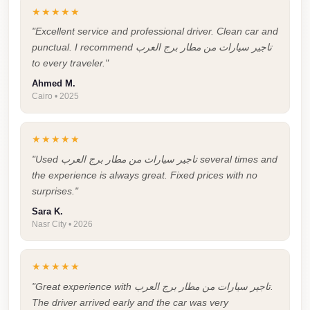
Cairo
★★★★★
"Excellent service and professional driver. Clean car and
Limousine
punctual. I recommend تاجير سيارات من مطار برج العرب
Companies
to every traveler."
at
Ahmed M.
Cairo
Cairo • 2025
Airport
limousine
★★★★★
cairo
"Used تاجير سيارات من مطار برج العرب several times and
airport
the experience is always great. Fixed prices with no
surprises."
limousine
Sara K.
Hurghada
Nasr City • 2026
Transfer
from
★★★★★
Cairo
"Great experience with تاجير سيارات من مطار برج العرب.
The driver arrived early and the car was very
Hurghada