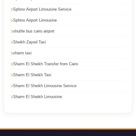
Cairo
Sphinx Airport Limousine Service
Taxi
Sphinx Airport Limousine
Dokki
shuttle bus cairo airport
Taxi
Sheikh Zayed Taxi
Dahab
Limousine
sharm taxi
Sinai
Sharm El Sheikh Transfer from Cairo
Service
Sharm El Sheikh Taxi
Dahab
Sharm El Sheikh Limousine Service
Limousine
Sharm El Sheikh Limousine
Corporate
Transfer
Service
Cairo
Business