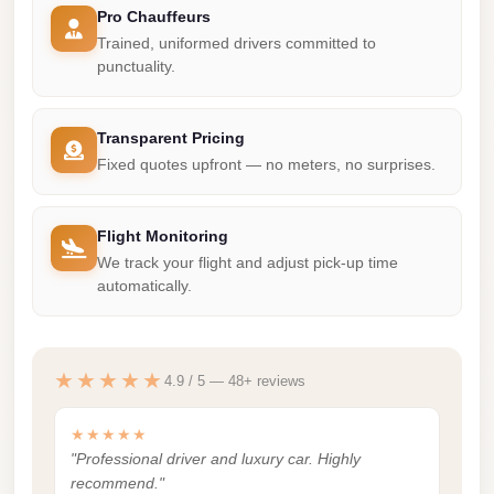
Pro Chauffeurs
City
Trained, uniformed drivers committed to
Limousine
punctuality.
Service
Nasr
Transparent Pricing
City
Fixed quotes upfront — no meters, no surprises.
Limousine
Mohandessin
Flight Monitoring
Taxi
We track your flight and adjust pick-up time
automatically.
Mercedes
Limousine
Mercedes
★★★★★
4.9 / 5 — 48+ reviews
Car
Rental
★★★★★
with
"Professional driver and luxury car. Highly
Driver
recommend."