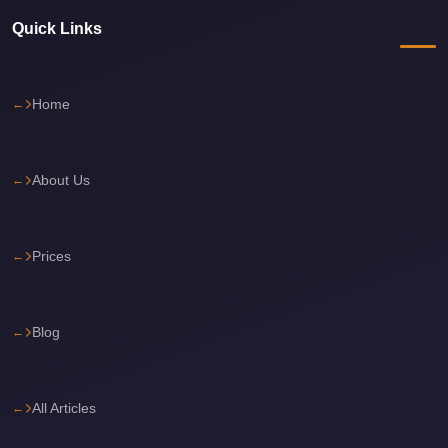
Corporate
Quick Links
Transfer
Service
Cairo
Home
Car
Rental
About Us
with
Driver
Prices
Cairo
Sightseeing
Tours
Blog
Service
Cairo
Sightseeing
All Articles
Tours