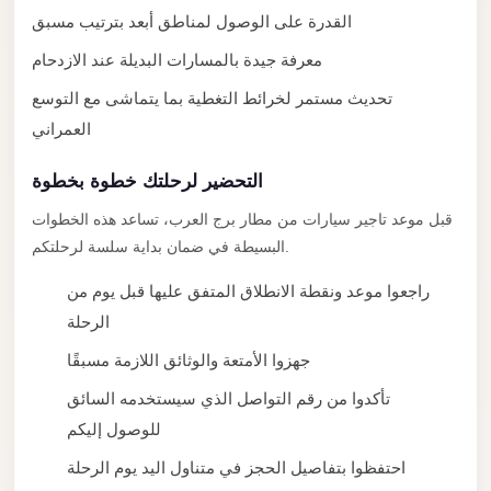
City
القدرة على الوصول لمناطق أبعد بترتيب مسبق
Transfer
معرفة جيدة بالمسارات البديلة عند الازدحام
from
Cairo
تحديث مستمر لخرائط التغطية بما يتماشى مع التوسع
Airport
العمراني
North
التحضير لرحلتك خطوة بخطوة
Coast
Taxi
قبل موعد تاجير سيارات من مطار برج العرب، تساعد هذه الخطوات
البسيطة في ضمان بداية سلسة لرحلتكم.
North
Coast
راجعوا موعد ونقطة الانطلاق المتفق عليها قبل يوم من
Limousine
الرحلة
Service
جهزوا الأمتعة والوثائق اللازمة مسبقًا
North
تأكدوا من رقم التواصل الذي سيستخدمه السائق
Coast
للوصول إليكم
Limousine
احتفظوا بتفاصيل الحجز في متناول اليد يوم الرحلة