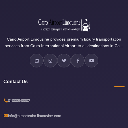
travel
cairo
airport
transportation
Cairo Airport Limousine provides premium luxury transportation
Cairo
services from Cairo International Airport to all destinations in Ca...
Airport
Transfer
Services
Cairo
Contact Us
Airport
Transfer
01000948802
Cairo
Airport
info@airportcairo-limousine.com
to
Red