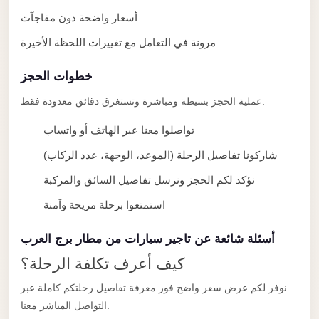
Alexandria
أسعار واضحة دون مفاجآت
Transfer
مرونة في التعامل مع تغييرات اللحظة الأخيرة
from
Cairo
خطوات الحجز
Airport
عملية الحجز بسيطة ومباشرة وتستغرق دقائق معدودة فقط.
Transfer
Companies
تواصلوا معنا عبر الهاتف أو واتساب
from
شاركونا تفاصيل الرحلة (الموعد، الوجهة، عدد الركاب)
Cairo
نؤكد لكم الحجز ونرسل تفاصيل السائق والمركبة
Airport
استمتعوا برحلة مريحة وآمنة
Third
Settlement
أسئلة شائعة عن تاجير سيارات من مطار برج العرب
Taxi
كيف أعرف تكلفة الرحلة؟
taxi
نوفر لكم عرض سعر واضح فور معرفة تفاصيل رحلتكم كاملة عبر
limousine
التواصل المباشر معنا.