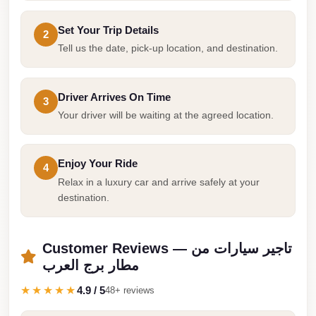
from
Cairo
Set Your Trip Details
2
Airport
Tell us the date, pick-up location, and destination.
Limousine
from
Driver Arrives On Time
3
Alexandria
Your driver will be waiting at the agreed location.
to
Cairo
Airport
Enjoy Your Ride
4
Relax in a luxury car and arrive safely at your
Limousine
destination.
Company
in
Cairo
Customer Reviews — تاجير سيارات من
مطار برج العرب
Limousine
Companies
★★★★★
4.9 / 5
48+ reviews
in