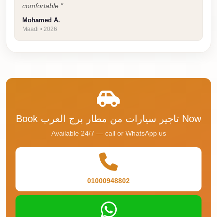
comfortable."
Taxi
Mohamed A.
Hurghada
Maadi • 2026
Limousine
Service
Hurghada
Limousine
Helwan
Taxi
Book تاجير سيارات من مطار برج العرب Now
Available 24/7 — call or WhatsApp us
Heliopolis
Taxi
Group
Transfer
01000948802
from
Cairo