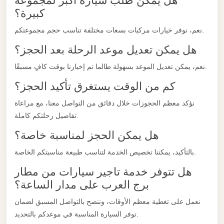
هل يمكن طلب سيارة أكبر لمجموعة
El
كبيرة؟
Sheikh
نعم، نوفر خيارات مركبات بسعات مختلفة تناسب حجم مجموعتكم.
Limousine
هل يمكن تعديل موعد الرحلة بعد الحجز؟
Saint
Catherine
نعم، يمكن تعديل الموعد بسهولة طالما تم إخبارنا بوقت كافٍ مسبقًا.
Transfer
كم من الوقت يستغرق تأكيد الحجز؟
Mountain
Trip
نؤكد معظم الحجوزات خلال دقائق من التواصل معنا، مع مراعاة
تفاصيل رحلتكم كاملة.
Saint
هل يمكن الحجز لمناسبة خاصة؟
Catherine
Transfer
بالتأكيد، يمكننا تخصيص الخدمة لتناسب طبيعة مناسبتكم الخاصة.
Pyramids
هل تتوفر خدمة تاجير سيارات من مطار
Taxi
برج العرب على مدار الساعة؟
Private
نعمل على تغطية معظم الأوقات، وننصح بالتواصل المسبق لضمان
Car
توفر السيارة المناسبة في موعدكم بالتحديد.