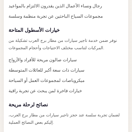
Limousine
رجال ونساء الأعمال الذين يقدرون الالتزام بالمواعيد
Service
مجموعات السياح الباحثين عن تجربة منظمة وسلسة
Sphinx
خيارات الأسطول المتاحة
Airport
Limousine
نوفر ضمن خدمة تاجير سيارات من مطار برج العرب تشكيلة من
المركبات لتناسب مختلف الاحتياجات وأحجام المجموعات.
shuttle
bus
سيارات صالون مريحة للأفراد والأزواج
cairo
سيارات ذات سعة أكبر للعائلات المتوسطة
airport
ميكروباصات لمجموعات العمل أو السياحة
Sheikh
خيارات فاخرة لمن يبحث عن تجربة راقية
Zayed
Taxi
نصائح لرحلة مريحة
sharm
لضمان تجربة سلسة عند حجز تاجير سيارات من مطار برج العرب،
taxi
إليكم بعض النصائح العملية.
Sharm