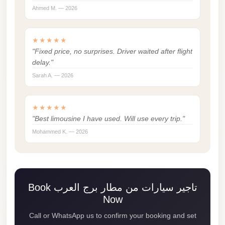
Ahmed M. — 2026
Mercedes
Car
Rental
★★★★★
"Fixed price, no surprises. Driver waited after flight
Marsa
delay."
Matrouh
Sarah A. — 2026
Taxi
Marsa
★★★★★
Matrouh
"Best limousine I have used. Will use every trip."
Limousine
Mohammed K. — 2026
Mansoura
Limousine
Service
Book تاجير سيارات من مطار برج العرب
Mansoura
Now
Limousine
Call or WhatsApp us to confirm your booking and set