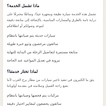
Anywhere
ماذا تشمل الخدمة؟
Transfer
تشمل هذه الخدمة سيارة نظيفة ومجهزة جيدًا، وسائقًا محترفًا على
to
دراية تامة بالطرق والمسارات المناسبة، بالإضافة إلى متابعة دقيقة
Cairo
لموعد وصولكم أو انطلاقكم.
Airport
سيارات حديثة يتم صيانتها بانتظام
Transfer
سائقون مرخصون وذوو خبرة طويلة
Service
متابعة مستمرة لتفاصيل الرحلة من البداية للنهاية
from
Cairo
مرونة في تعديل المواعيد عند الحاجة
Airport
لماذا تختار خدمتنا؟
Transfer
يثق بنا الكثيرون في تنفيذ تاجير سيارات من مطار برج العرب لأننا
from
نضع راحة العميل وسلامته في مقدمة أولوياتنا.
Cairo
Airport
مركبات يتم فحصها وصيانتها بانتظام
to
سائقون يخضعون لمعايير اختيار دقيقة