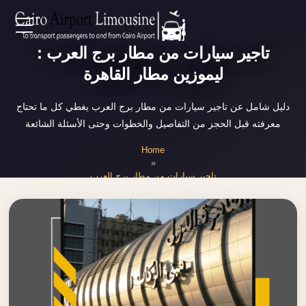
Zamalek
EN
تاجير سيارات من مطار برج العرب :
Taxi
ليموزين مطار القاهرة
Wedding
AR
Limousine
دليل شامل عن تاجير سيارات من مطار برج العرب يغطي كل ما تحتاج
Cairo
معرفته قبل الحجز من التفاصيل والخطوات وحتى الأسئلة الشائعة
Home
Wedding
Home
Car
»
Services
Rental
تاجير سيارات من مطار برج العرب
Service
About Us
Wedding
Car
Prices
Rental
VIP
Blog
Limousine