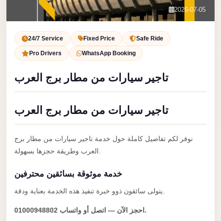
Service
Contact Us
2026-07-05
VIP
Book Now
Limousine
24/7 Service
Fixed Price
Safe Ride
Premium
Pro Drivers
WhatsApp Booking
Service
تاجير سيارات من مطار برج العرب
vip
egypt
تاجير سيارات من مطار برج العرب
airport
ubre
نوفر لكم تفاصيل كاملة حول خدمة تاجير سيارات من مطار برج
egypt
العرب وطريقة حجزها بسهولة.
Transfer
خدمة موثوقة بسائقين محترفين
to
Cairo
يتولى سائقون ذوو خبرة تنفيذ هذه الخدمة بعناية ودقة.
Airport
احجز الآن — اتصل أو واتساب 01000948802.
from