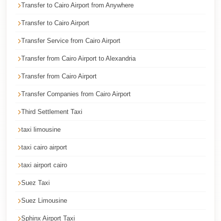
Faisal
Transfer to Cairo Airport from Anywhere
Taxi
Transfer to Cairo Airport
El
Transfer Service from Cairo Airport
Rehab
Transfer from Cairo Airport to Alexandria
Limousine
Service
Transfer from Cairo Airport
El
Transfer Companies from Cairo Airport
Rehab
Third Settlement Taxi
Limousine
taxi limousine
Egypt
taxi cairo airport
Limousine
taxi airport cairo
egypt
Suez Taxi
airport
taxi
Suez Limousine
Downtown
Sphinx Airport Taxi