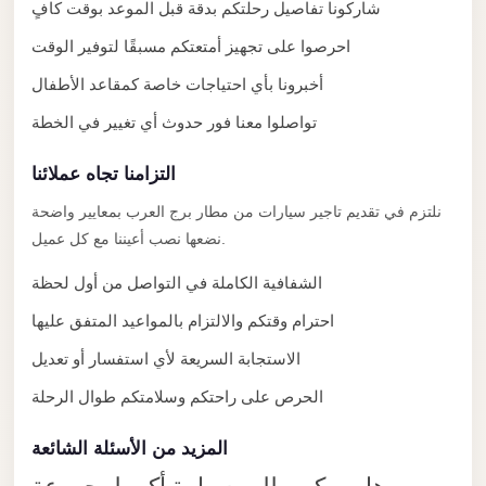
شاركونا تفاصيل رحلتكم بدقة قبل الموعد بوقت كافٍ
El
احرصوا على تجهيز أمتعتكم مسبقًا لتوفير الوقت
Sheikh
Transfer
أخبرونا بأي احتياجات خاصة كمقاعد الأطفال
from
تواصلوا معنا فور حدوث أي تغيير في الخطة
Cairo
التزامنا تجاه عملائنا
Sharm
El
نلتزم في تقديم تاجير سيارات من مطار برج العرب بمعايير واضحة
Sheikh
نضعها نصب أعيننا مع كل عميل.
Taxi
الشفافية الكاملة في التواصل من أول لحظة
Sharm
احترام وقتكم والالتزام بالمواعيد المتفق عليها
El
الاستجابة السريعة لأي استفسار أو تعديل
Sheikh
Limousine
الحرص على راحتكم وسلامتكم طوال الرحلة
Service
المزيد من الأسئلة الشائعة
Sharm