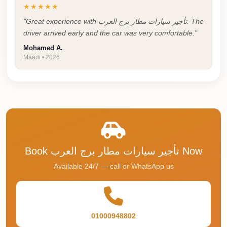
Airport
★★★★★
Service
"Great experience with تأجير سيارات مطار برج العرب. The
driver arrived early and the car was very comfortable."
Group
Transfer
Mohamed A.
Maadi • 2026
from
Cairo
Airport
Giza
Taxi
First
Book تأجير سيارات مطار برج العرب Now
Settlement
Taxi
Available 24/7 — call or WhatsApp us
Fifth
Settlement
Taxi
01000948802