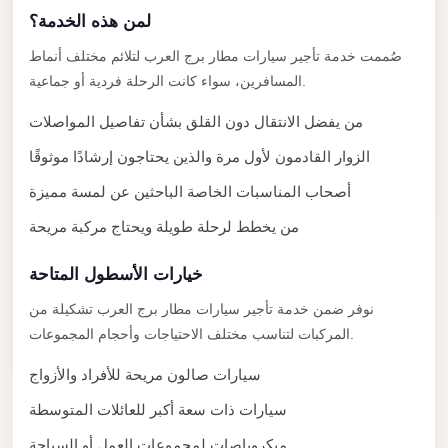
El
لمن هذه الخدمة؟
Sheikh
صُممت خدمة تأجير سيارات مطار برج العرب لتلائم مختلف أنماط
Transfer
المسافرين، سواء كانت الرحلة فردية أو جماعية.
from
من يفضل الانتقال دون القلق بشأن تفاصيل المواصلات
Cairo
الزوار القادمون لأول مرة والذين يحتاجون إرشادًا موثوقًا
Sharm
أصحاب المناسبات الخاصة الباحثين عن لمسة مميزة
El
Sheikh
من يخطط لرحلة طويلة ويحتاج مركبة مريحة
Taxi
خيارات الأسطول المتاحة
Sharm
نوفر ضمن خدمة تأجير سيارات مطار برج العرب تشكيلة من
El
المركبات لتناسب مختلف الاحتياجات وأحجام المجموعات.
Sheikh
Limousine
سيارات صالون مريحة للأفراد والأزواج
Service
سيارات ذات سعة أكبر للعائلات المتوسطة
Sharm
ميكروباصات لمجموعات العمل أو السياحة