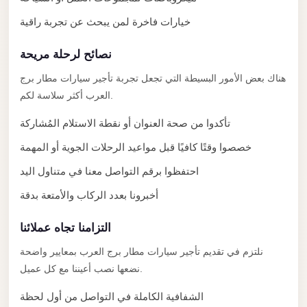
El
خيارات فاخرة لمن يبحث عن تجربة راقية
Sheikh
Limousine
نصائح لرحلة مريحة
Saint
هناك بعض الأمور البسيطة التي تجعل تجربة تأجير سيارات مطار برج
Catherine
العرب أكثر سلاسة لكم.
Transfer
Mountain
تأكدوا من صحة العنوان أو نقطة الاستلام المُشاركة
Trip
خصصوا وقتًا كافيًا قبل مواعيد الرحلات الجوية أو المهمة
Saint
احتفظوا برقم التواصل معنا في متناول اليد
Catherine
أخبرونا بعدد الركاب والأمتعة بدقة
Transfer
التزامنا تجاه عملائنا
Pyramids
Taxi
نلتزم في تقديم تأجير سيارات مطار برج العرب بمعايير واضحة
نضعها نصب أعيننا مع كل عميل.
Private
Car
الشفافية الكاملة في التواصل من أول لحظة