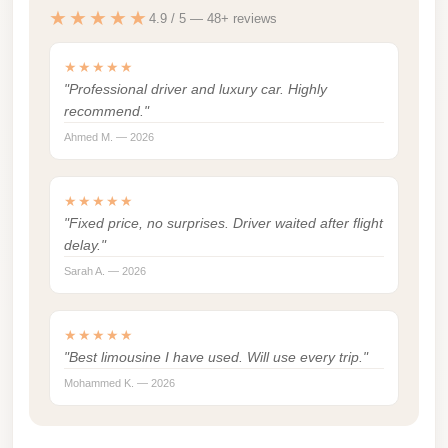
Madinaty
★★★★★
4.9 / 5 — 48+ reviews
Limousine
Service
★★★★★
"Professional driver and luxury car. Highly
Madinaty
recommend."
Limousine
Ahmed M. — 2026
Maadi
Limousine
★★★★★
Service
"Fixed price, no surprises. Driver waited after flight
delay."
Maadi
Sarah A. — 2026
Limousine
Luxor
★★★★★
Limousine
"Best limousine I have used. Will use every trip."
Service
Mohammed K. — 2026
Luxor
Limousine