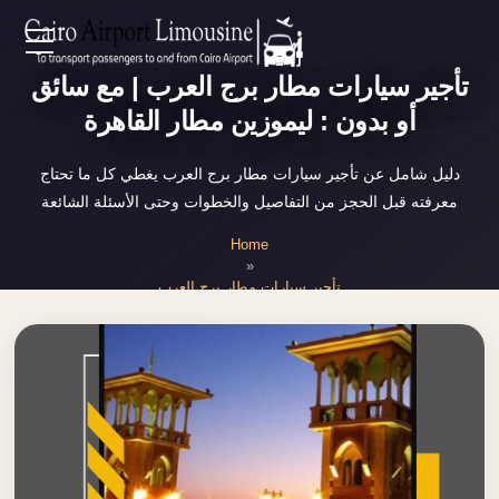
Zamalek
EN
تأجير سيارات مطار برج العرب | مع سائق
Taxi
أو بدون : ليموزين مطار القاهرة
Wedding
AR
Limousine
دليل شامل عن تأجير سيارات مطار برج العرب يغطي كل ما تحتاج
Cairo
معرفته قبل الحجز من التفاصيل والخطوات وحتى الأسئلة الشائعة
Home
Wedding
Home
Car
»
Services
Rental
تأجير سيارات مطار برج العرب
Service
About Us
Wedding
Car
Prices
Rental
VIP
Blog
Limousine