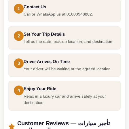
Cairo
Contact Us
1
Call or WhatsApp us at 01000948802.
Limousine
Companies
at
Set Your Trip Details
2
Cairo
Tell us the date, pick-up location, and destination.
Airport
limousine
Driver Arrives On Time
3
cairo
Your driver will be waiting at the agreed location.
airport
limousine
Enjoy Your Ride
4
Hurghada
Relax in a luxury car and arrive safely at your
Transfer
destination.
from
Cairo
Customer Reviews — تأجير سيارات
Hurghada