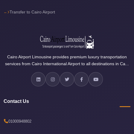
Sea
Transfer to Cairo Airport
Resorts
Transfer
Cairo
Airport
Taxi
Cairo Airport Limousine provides premium luxury transportation
cairo
services from Cairo International Airport to all destinations in Ca...
airport
shuttle
Cairo
Airport
Contact Us
Limousine
to
Alexandria
01000948802
Cairo