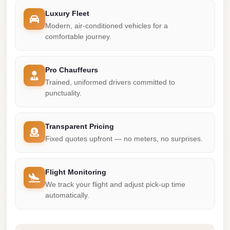
Mercedes
Luxury Fleet
Modern, air-conditioned vehicles for a
Car
comfortable journey.
Rental
Marsa
Pro Chauffeurs
Matrouh
Trained, uniformed drivers committed to
Taxi
punctuality.
Marsa
Matrouh
Transparent Pricing
Limousine
Fixed quotes upfront — no meters, no surprises.
Mansoura
Limousine
Flight Monitoring
Service
We track your flight and adjust pick-up time
automatically.
Mansoura
Limousine