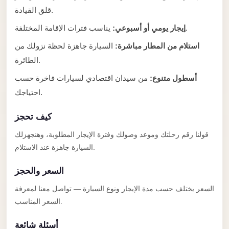
Anywhere
قلق القيادة.
Transfer
يناسب فترات الإقامة المختلفة.
إيجار يومي أو أسبوعي:
to
استلام من المطار مباشرة:
السيارة جاهزة لحظة نزولك من
Cairo
الطائرة.
Airport
أسطول متنوع:
من سيدان اقتصادي لسيارات فاخرة حسب
Transfer
احتياجك.
Service
from
كيف تحجز
Cairo
قولنا رقم رحلتك وموعد وصولك وفترة الإيجار المطلوبة، وهنجهزلك
Airport
السيارة جاهزة عند الاستلام.
Transfer
السعر والحجز
from
Cairo
السعر يختلف حسب مدة الإيجار ونوع السيارة — تواصل معنا لمعرفة
Airport
السعر المناسب.
to
أسئلة شائعة