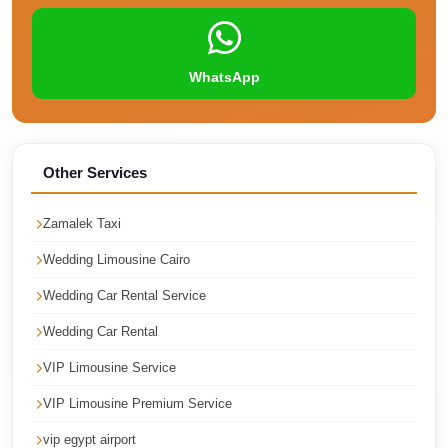
Faisal
Taxi
El
WhatsApp
Rehab
Limousine
Service
Other Services
El
Rehab
Zamalek Taxi
Limousine
Wedding Limousine Cairo
Egypt
Wedding Car Rental Service
Limousine
Wedding Car Rental
egypt
VIP Limousine Service
airport
taxi
VIP Limousine Premium Service
Downtown
vip egypt airport