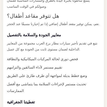
City
يتمتع سائقونا بخبرة جيدة بالطرق والمسارات المناسبة لضمان
وصولكم في الوقت المناسب.
Transfer
from
هل تتوفر مقاعد أطفال؟
Cairo
نعم، يمكن توفير مقعد أطفال إضافي إذا تم إخبارنا مسبقًا عند الحجز.
Airport
معايير الجودة والسلامة بالتفصيل
North
Coast
نتبع في تقديم تأجير سيارات مطار برج العرب مجموعة من المعايير
Taxi
الداخلية لضمان مستوى ثابت من الجودة مع كل عميل.
North
فحص دوري لحالة المركبات الميكانيكية والنظافة
Coast
تقييم مستمر لأداء السائقين والتزامهم
Limousine
وضع خطط بديلة لمواجهة أي ظرف طارئ على الطريق
Service
تحديث مستمر لإجراءات السلامة بما يتماشى مع أفضل
North
الممارسات
Coast
Limousine
تغطيتنا الجغرافية