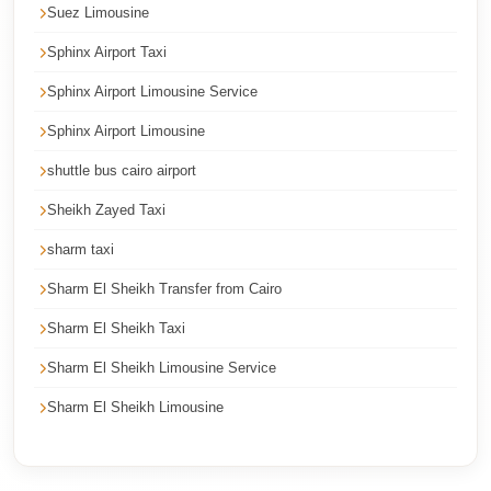
Suez Limousine
Corporate
Sphinx Airport Taxi
Transfer
Service
Sphinx Airport Limousine Service
Cairo
Sphinx Airport Limousine
Car
shuttle bus cairo airport
Rental
Sheikh Zayed Taxi
with
Driver
sharm taxi
Cairo
Sharm El Sheikh Transfer from Cairo
Sightseeing
Sharm El Sheikh Taxi
Tours
Sharm El Sheikh Limousine Service
Service
Sharm El Sheikh Limousine
Cairo
Sightseeing
Tours