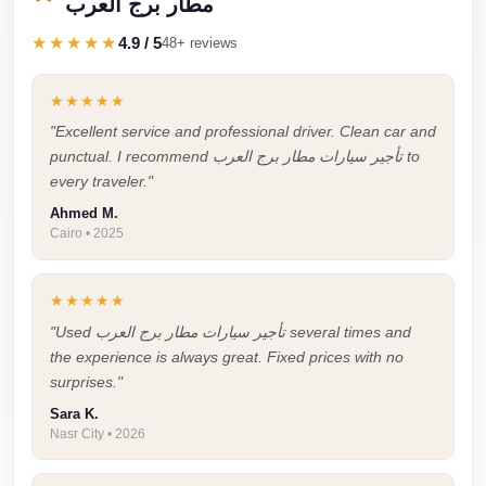
مطار برج العرب
Taxi
★★★★★
4.9 / 5
48+ reviews
Hurghada
Limousine
★★★★★
Service
"Excellent service and professional driver. Clean car and
punctual. I recommend تأجير سيارات مطار برج العرب to
Hurghada
every traveler."
Limousine
Ahmed M.
Helwan
Cairo • 2025
Taxi
Heliopolis
★★★★★
Taxi
"Used تأجير سيارات مطار برج العرب several times and
the experience is always great. Fixed prices with no
Group
surprises."
Transfer
Sara K.
from
Nasr City • 2026
Cairo