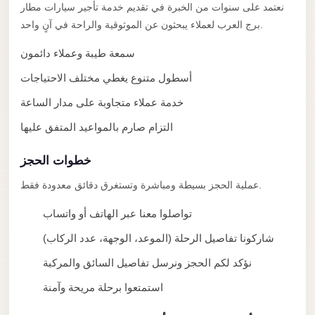
taxi
نعتمد على سنوات من الخبرة في تقديم خدمة تأجير سيارات مطار
cairo
برج العرب لعملاء يبحثون عن الموثوقية والراحة في آنٍ واحد.
airport
سمعة طيبة وعملاء دائمون
taxi
أسطول متنوع يغطي مختلف الاحتياجات
airport
خدمة عملاء متجاوبة على مدار الساعة
cairo
التزام صارم بالمواعيد المتفق عليها
Suez
Taxi
خطوات الحجز
Suez
عملية الحجز بسيطة ومباشرة وتستغرق دقائق معدودة فقط.
Limousine
تواصلوا معنا عبر الهاتف أو واتساب
Sphinx
شاركونا تفاصيل الرحلة (الموعد، الوجهة، عدد الركاب)
Airport
Taxi
نؤكد لكم الحجز ونرسل تفاصيل السائق والمركبة
Sphinx
استمتعوا برحلة مريحة وآمنة
Airport