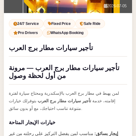
Service
Contact Us
2026-07-05
VIP
Book Now
Limousine
24/7 Service
Fixed Price
Safe Ride
Premium
Pro Drivers
WhatsApp Booking
Service
تأجير سيارات مطار برج العرب
vip
egypt
تأجير سيارات مطار برج العرب — مرونة
airport
من أول لحظة وصول
ubre
egypt
لمن يهبط في مطار برج العرب بالإسكندرية ومحتاج سيارة لفترة
Transfer
إقامته، خدمة
تأجير سيارات مطار برج العرب
بتوفرلك خيارات
to
متنوعة تناسب احتياجك، مع أو بدون سائق.
Cairo
خيارات الإيجار المتاحة
Airport
from
إيجار بسائق:
مناسب لمن يفضل التركيز على رحلته من غير