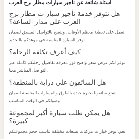
أسئلة شائعة عن تأجير سيارات مطار برج العرب
Limousine
هل تتوفر خدمة تأجير سيارات مطار برج
Service
العرب على مدار الساعة؟
Sphinx
نعمل على تغطية معظم الأوقات، وننصح بالتواصل المسبق لضمان
Airport
توفر السيارة المناسبة في موعدكم بالتحديد.
Limousine
كيف أعرف تكلفة الرحلة؟
shuttle
bus
نوفر لكم عرض سعر واضح فور معرفة تفاصيل رحلتكم كاملة عبر
cairo
التواصل المباشر معنا.
airport
هل السائقون على دراية بالمنطقة؟
Sheikh
يتمتع سائقونا بخبرة جيدة بالطرق والمسارات المناسبة لضمان
Zayed
وصولكم في الوقت المناسب.
Taxi
هل يمكن طلب سيارة أكبر لمجموعة
sharm
كبيرة؟
taxi
نعم، نوفر خيارات مركبات بسعات مختلفة تناسب حجم مجموعتكم.
Sharm