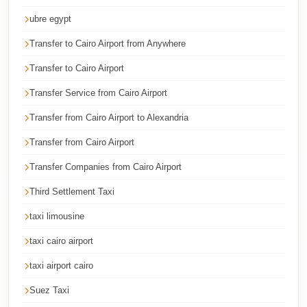
Cairo
ubre egypt
Taxi
Transfer to Cairo Airport from Anywhere
Dokki
Transfer to Cairo Airport
Taxi
Transfer Service from Cairo Airport
Dahab
Limousine
Transfer from Cairo Airport to Alexandria
Sinai
Transfer from Cairo Airport
Service
Transfer Companies from Cairo Airport
Dahab
Third Settlement Taxi
Limousine
taxi limousine
Corporate
Transfer
taxi cairo airport
Service
taxi airport cairo
Cairo
Suez Taxi
Business