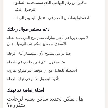
تأكدوا من رقم التواصل الذي سيستخدمه السائق
New
للوصول إليكم
Cairo
احتفظوا بتفاصيل الحجز في متناول اليد يوم الرحلة
Limousine
New
دعم مستمر طوال رحلتك
Administrative
لا ينتهي دورنا في تأجير سيارات مطار برج العرب عند لحظة
Capital
الانطلاق، بل نتابع معكم حتى الوصول الآمن.
Transfer
خط تواصل مفتوح لأي استفسار أثناء الرحلة
New
متابعة فورية لأي تغيير طارئ في الخطة
Administrative
Capital
استعداد للتعامل مع أي موقف غير متوقع بمرونة
Limousine
تأكيد الوصول الآمن في نهاية الرحلة
Nasr
أسئلة إضافية قد تهمك
City
Taxi
هل يمكن تحديد سائق بعينه لرحلات
متكررة؟
Nasr