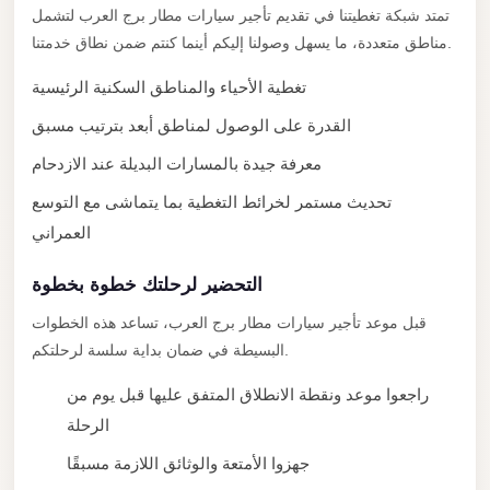
New
تمتد شبكة تغطيتنا في تقديم تأجير سيارات مطار برج العرب لتشمل
Capital
مناطق متعددة، ما يسهل وصولنا إليكم أينما كنتم ضمن نطاق خدمتنا.
Taxi
تغطية الأحياء والمناطق السكنية الرئيسية
New
القدرة على الوصول لمناطق أبعد بترتيب مسبق
Cairo
Transfer
معرفة جيدة بالمسارات البديلة عند الازدحام
from
تحديث مستمر لخرائط التغطية بما يتماشى مع التوسع
Cairo
العمراني
Airport
التحضير لرحلتك خطوة بخطوة
New
Cairo
قبل موعد تأجير سيارات مطار برج العرب، تساعد هذه الخطوات
Taxi
البسيطة في ضمان بداية سلسة لرحلتكم.
New
راجعوا موعد ونقطة الانطلاق المتفق عليها قبل يوم من
Cairo
الرحلة
Limousine
جهزوا الأمتعة والوثائق اللازمة مسبقًا
Service