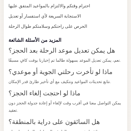
with
احترام وقتكم والالتزام بالمواعيد المتفق عليها
Driver
الاستجابة السريعة لأي استفسار أو تعديل
Prices
الحرص على راحتكم وسلامتكم طوال الرحلة
Limousine
Service
المزيد من الأسئلة الشائعة
Alexandria
هل يمكن تعديل موعد الرحلة بعد الحجز؟
Cairo
نعم، يمكن تعديل الموعد بسهولة طالما تم إخبارنا بوقت كافٍ مسبقًا.
Port
Said
ماذا لو تأخرت رحلتي الجوية أو موعدي؟
Limousine
نتابع تحديثات المواعيد ونتكيف مع أي تأخير طارئ قدر الإمكان.
Service
ماذا لو احتجت إلغاء الحجز؟
Port
يمكن التواصل معنا في أقرب وقت لإلغاء أو إعادة جدولة الحجز دون
Said
تعقيد.
Limousine
هل السائقون على دراية بالمنطقة؟
October