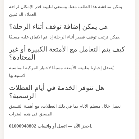
City
يمكن مناقشة هذا الطلب معنا، ونسعى لتلبيته قدر الإمكان لراحة
Limousine
العملاء الدائمين.
Service
هل يمكن إضافة توقف أثناء الرحلة؟
Nasr
يمكن ترتيب توقف قصير أثناء الرحلة إذا تم الاتفاق عليه مسبقًا.
City
كيف يتم التعامل مع الأمتعة الكبيرة أو غير
Limousine
المعتادة؟
Mohandessin
يُفضل إخبارنا بطبيعة الأمتعة مسبقًا لاختيار المركبة المناسبة
Taxi
لاستيعابها.
Mercedes
هل تتوفر الخدمة في أيام العطلات
Limousine
الرسمية؟
Mercedes
نعمل خلال معظم الأيام بما في ذلك العطلات، مع أهمية التنسيق
Car
المسبق في هذه الفترات.
Rental
احجز الآن — اتصل أو واتساب 01000948802.
with
Driver