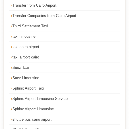
Faisal
Transfer from Cairo Airport
Taxi
Transfer Companies from Cairo Airport
El
Third Settlement Taxi
Rehab
Limousine
taxi limousine
Service
taxi cairo airport
El
taxi airport cairo
Rehab
Suez Taxi
Limousine
Suez Limousine
Egypt
Sphinx Airport Taxi
Limousine
Sphinx Airport Limousine Service
egypt
airport
Sphinx Airport Limousine
taxi
shuttle bus cairo airport
Downtown