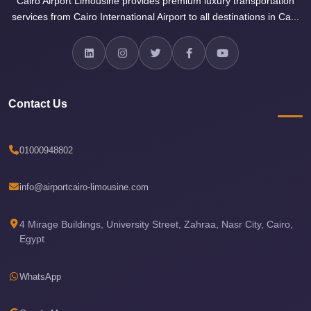
Cairo Airport Limousine provides premium luxury transportation
travel
services from Cairo International Airport to all destinations in Ca...
cairo
airport
transportation
Contact Us
Cairo
Airport
Transfer
01000948802
Services
Cairo
info@airportcairo-limousine.com
Airport
Transfer
4 Mirage Buildings, University Street, Zahraa, Nasr City, Cairo,
Egypt
Cairo
Airport
WhatsApp
to
Red