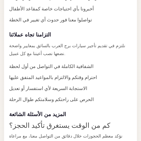
El
أخبرونا بأي احتياجات خاصة كمقاعد الأطفال
Sheikh
تواصلوا معنا فور حدوث أي تغيير في الخطة
Transfer
from
التزامنا تجاه عملائنا
Cairo
نلتزم في تقديم تأجير سيارات برج العرب بالسائق بمعايير واضحة
Sharm
نضعها نصب أعيننا مع كل عميل.
El
الشفافية الكاملة في التواصل من أول لحظة
Sheikh
احترام وقتكم والالتزام بالمواعيد المتفق عليها
Taxi
الاستجابة السريعة لأي استفسار أو تعديل
Sharm
El
الحرص على راحتكم وسلامتكم طوال الرحلة
Sheikh
المزيد من الأسئلة الشائعة
Limousine
Service
كم من الوقت يستغرق تأكيد الحجز؟
Sharm
نؤكد معظم الحجوزات خلال دقائق من التواصل معنا، مع مراعاة