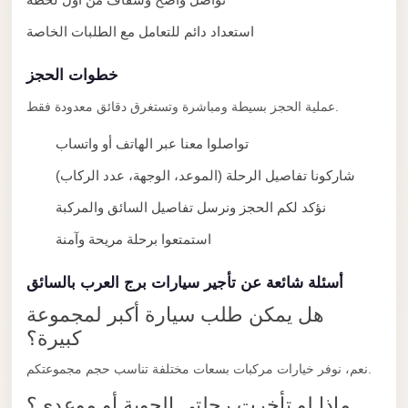
Alexandria
استعداد دائم للتعامل مع الطلبات الخاصة
Transfer
from
خطوات الحجز
Cairo
Airport
عملية الحجز بسيطة ومباشرة وتستغرق دقائق معدودة فقط.
Transfer
تواصلوا معنا عبر الهاتف أو واتساب
Companies
شاركونا تفاصيل الرحلة (الموعد، الوجهة، عدد الركاب)
from
نؤكد لكم الحجز ونرسل تفاصيل السائق والمركبة
Cairo
Airport
استمتعوا برحلة مريحة وآمنة
Third
أسئلة شائعة عن تأجير سيارات برج العرب بالسائق
Settlement
هل يمكن طلب سيارة أكبر لمجموعة
Taxi
كبيرة؟
taxi
نعم، نوفر خيارات مركبات بسعات مختلفة تناسب حجم مجموعتكم.
limousine
ماذا لو تأخرت رحلتي الجوية أو موعدي؟