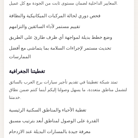
with
المعايير الداخلية لضمان مستوى ثابت من الجودة مع كل عميل.
Driver
فحص دوري لحالة المركبات الميكانيكية والنظافة
Prices
تقييم مستمر لأداء السائقين والتزامهم
Limousine
وضع خطط بديلة لمواجهة أي ظرف طارئ على الطريق
Service
Alexandria
تحديث مستمر لإجراءات السلامة بما يتماشى مع أفضل
Cairo
الممارسات
Port
تغطيتنا الجغرافية
Said
تمتد شبكة تغطيتنا في تقديم تأجير سيارات برج العرب بالسائق
Limousine
لتشمل مناطق متعددة، ما يسهل وصولنا إليكم أينما كنتم ضمن نطاق
Service
خدمتنا.
Port
تغطية الأحياء والمناطق السكنية الرئيسية
Said
Limousine
القدرة على الوصول لمناطق أبعد بترتيب مسبق
October
معرفة جيدة بالمسارات البديلة عند الازدحام