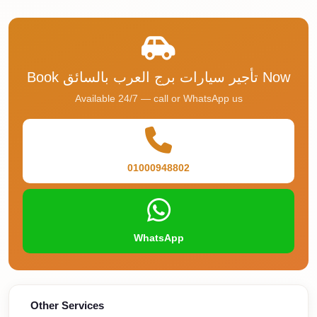
Taxi
Hurghada
Limousine
Book تأجير سيارات برج العرب بالسائق Now
Service
Available 24/7 — call or WhatsApp us
Hurghada
Limousine
Helwan
01000948802
Taxi
Heliopolis
Taxi
WhatsApp
Group
Transfer
from
Cairo
Other Services