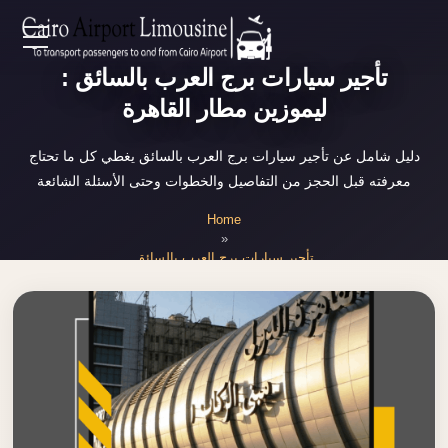
Zamalek
EN
تأجير سيارات برج العرب بالسائق :
Taxi
ليموزين مطار القاهرة
Wedding
AR
Limousine
دليل شامل عن تأجير سيارات برج العرب بالسائق يغطي كل ما تحتاج
Cairo
معرفته قبل الحجز من التفاصيل والخطوات وحتى الأسئلة الشائعة
Home
Wedding
Home
Car
»
Services
Rental
تأجير سيارات برج العرب بالسائق
Service
About Us
Wedding
Car
Prices
Rental
VIP
Blog
Limousine