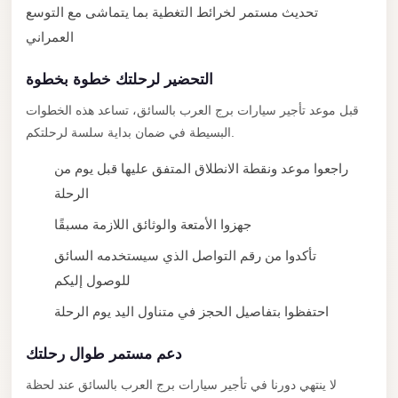
City
تحديث مستمر لخرائط التغطية بما يتماشى مع التوسع
Transfer
العمراني
from
Cairo
التحضير لرحلتك خطوة بخطوة
Airport
قبل موعد تأجير سيارات برج العرب بالسائق، تساعد هذه الخطوات
North
البسيطة في ضمان بداية سلسة لرحلتكم.
Coast
راجعوا موعد ونقطة الانطلاق المتفق عليها قبل يوم من
Taxi
الرحلة
North
جهزوا الأمتعة والوثائق اللازمة مسبقًا
Coast
تأكدوا من رقم التواصل الذي سيستخدمه السائق
Limousine
للوصول إليكم
Service
احتفظوا بتفاصيل الحجز في متناول اليد يوم الرحلة
North
Coast
دعم مستمر طوال رحلتك
Limousine
لا ينتهي دورنا في تأجير سيارات برج العرب بالسائق عند لحظة