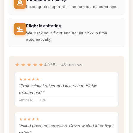
City
Fixed quotes upfront — no meters, no surprises.
Limousine
Service
Flight Monitoring
Nasr
We track your flight and adjust pick-up time
automatically.
City
Limousine
Mohandessin
★★★★★
4.9 / 5 — 48+ reviews
Taxi
Mercedes
★★★★★
"Professional driver and luxury car. Highly
Limousine
recommend."
Mercedes
Ahmed M. — 2026
Car
Rental
★★★★★
with
"Fixed price, no surprises. Driver waited after flight
Driver
delay."