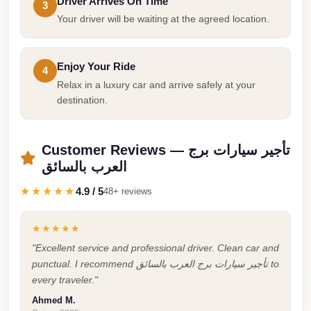
from
Driver Arrives On Time
3
Your driver will be waiting at the agreed location.
Cairo
Airport
Limousine
Enjoy Your Ride
4
from
Relax in a luxury car and arrive safely at your
destination.
Alexandria
to
Cairo
Customer Reviews — تأجير سيارات برج
Airport
العرب بالسائق
Limousine
★★★★★
4.9 / 5
48+ reviews
Company
in
★★★★★
Cairo
"Excellent service and professional driver. Clean car and
punctual. I recommend تأجير سيارات برج العرب بالسائق to
Limousine
every traveler."
Companies
Ahmed M.
in