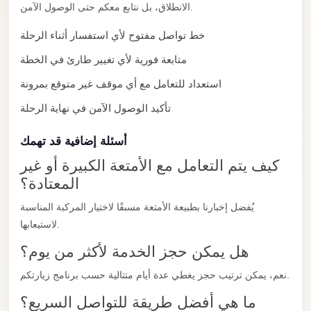
New
الانطلاق، بل نتابع معكم حتى الوصول الآمن.
Capital
خط تواصل مفتوح لأي استفسار أثناء الرحلة
Taxi
متابعة فورية لأي تغيير طارئ في الخطة
New
Cairo
استعداد للتعامل مع أي موقف غير متوقع بمرونة
Transfer
تأكيد الوصول الآمن في نهاية الرحلة
from
Cairo
أسئلة إضافية قد تهمك
Airport
كيف يتم التعامل مع الأمتعة الكبيرة أو غير
المعتادة؟
New
Cairo
يُفضل إخبارنا بطبيعة الأمتعة مسبقًا لاختيار المركبة المناسبة
Taxi
لاستيعابها.
New
هل يمكن حجز الخدمة لأكثر من يوم؟
Cairo
نعم، يمكن ترتيب حجز يغطي عدة أيام متتالية حسب برنامج زيارتكم.
Limousine
ما هي أفضل طريقة للتواصل السريع؟
Service