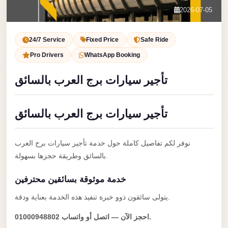
Service
Contact Us
2026-07-05
VIP
Book Now
Limousine
24/7 Service
Fixed Price
Safe Ride
Premium
Pro Drivers
WhatsApp Booking
Service
تأجير سيارات برج العرب بالسائق
vip
egypt
تأجير سيارات برج العرب بالسائق
airport
ubre
نوفر لكم تفاصيل كاملة حول خدمة تأجير سيارات برج العرب
egypt
بالسائق وطريقة حجزها بسهولة.
Transfer
خدمة موثوقة بسائقين محترفين
to
Cairo
يتولى سائقون ذوو خبرة تنفيذ هذه الخدمة بعناية ودقة.
Airport
احجز الآن — اتصل أو واتساب 01000948802.
from