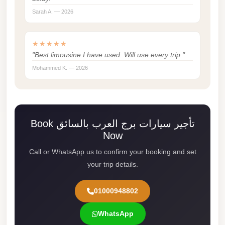
Sarah A. — 2026
Mercedes
Car
Rental
★★★★★
"Best limousine I have used. Will use every trip."
Marsa
Mohammed K. — 2026
Matrouh
Taxi
Marsa
Matrouh
Book تأجير سيارات برج العرب بالسائق
Limousine
Now
Mansoura
Call or WhatsApp us to confirm your booking and set
Limousine
your trip details.
Service
01000948802
Mansoura
Limousine
WhatsApp