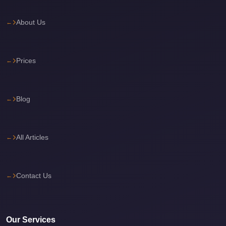
Corporate
About Us
Transfer
Service
Cairo
Prices
Car
Rental
with
Blog
Driver
Cairo
All Articles
Sightseeing
Tours
Service
Contact Us
Cairo
Sightseeing
Tours
Our Services