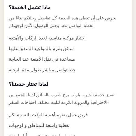
Anywhere
ماذا تشمل الخدمة؟
Transfer
نحرص على أن تغطي هذه الخدمة كل تفاصيل رحلتكم بدءًا من
to
لحظة التواصل معنا وحتى الوصول الآمن لوجهتكم.
Cairo
اختيار مركبة مناسبة لعدد الركاب والأمتعة
Airport
سائق يلتزم بالمواعيد المتفق عليها
Transfer
Service
مساعدة في نقل الأمتعة عند الحاجة
from
خط تواصل مباشر طوال مدة الرحلة
Cairo
Airport
لماذا تختار خدمتنا؟
Transfer
تتميز خدمة تأجير سيارات برج العرب بالسائق لدينا بالجمع بين
الاحترافية والمرونة اللازمة لتلبية مختلف احتياجات السفر.
from
Cairo
فريق عمل يتفهم أهمية الوقت بالنسبة لكم
Airport
تغطية واسعة للمناطق والوجهات
to
تواصل واضح وشفاف من أول لحظة