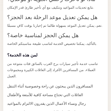
taxi
نتابع تحديثات المواعيد ونتكيف مع أي تأخير طارئ قدر الإمكان.
cairo
airport
هل يمكن تعديل موعد الرحلة بعد الحجز؟
taxi
نعم، يمكن تعديل الموعد بسهولة طالما تم إخبارنا بوقت كافٍ مسبقًا.
airport
هل يمكن الحجز لمناسبة خاصة؟
cairo
بالتأكيد، يمكننا تخصيص الخدمة لتناسب طبيعة مناسبتكم الخاصة.
Suez
Taxi
لمن هذه الخدمة؟
Suez
تناسب خدمة تأجير سيارات برج العرب بالسائق فئات متنوعة من
Limousine
العملاء، من المسافرين الأفراد إلى العائلات الكبيرة ومجموعات
العمل.
Sphinx
Airport
المسافرون الذين يبحثون عن راحة وخصوصية أثناء التنقل
Taxi
العائلات التي تحتاج مساحة كافية للأمتعة والأطفال
Sphinx
رجال ونساء الأعمال الذين يقدرون الالتزام بالمواعيد
Airport