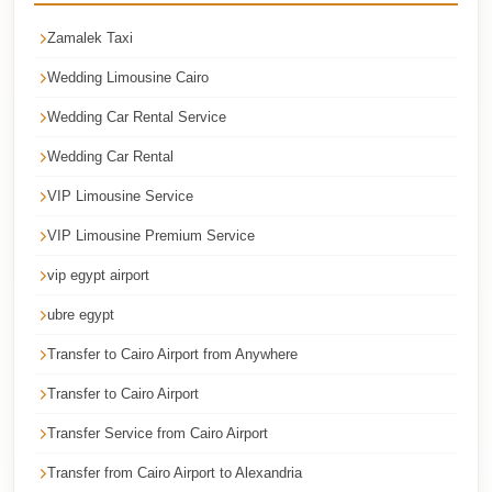
Airport
Service
Zamalek Taxi
Group
Wedding Limousine Cairo
Transfer
Wedding Car Rental Service
from
Wedding Car Rental
Cairo
Airport
VIP Limousine Service
Giza
VIP Limousine Premium Service
Taxi
vip egypt airport
First
ubre egypt
Settlement
Transfer to Cairo Airport from Anywhere
Taxi
Transfer to Cairo Airport
Fifth
Settlement
Transfer Service from Cairo Airport
Taxi
Transfer from Cairo Airport to Alexandria