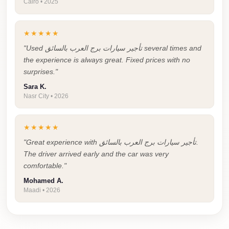
Cairo • 2025
Cairo
Limousine
★★★★★
Companies
"Used تأجير سيارات برج العرب بالسائق several times and
at
the experience is always great. Fixed prices with no
Cairo
surprises."
Airport
Sara K.
Nasr City • 2026
limousine
cairo
★★★★★
airport
"Great experience with تأجير سيارات برج العرب بالسائق.
limousine
The driver arrived early and the car was very
comfortable."
Hurghada
Transfer
Mohamed A.
Maadi • 2026
from
Cairo
Hurghada