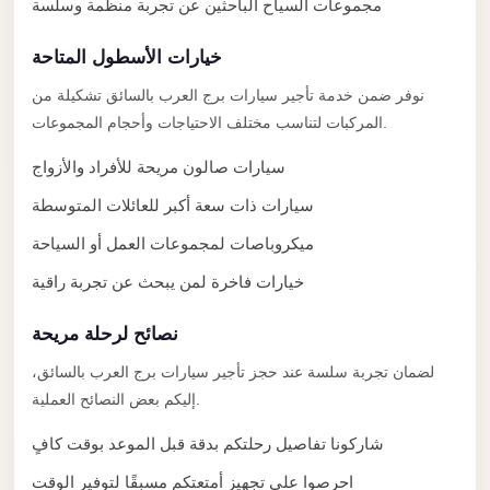
مجموعات السياح الباحثين عن تجربة منظمة وسلسة
Limousine
Service
خيارات الأسطول المتاحة
Sphinx
نوفر ضمن خدمة تأجير سيارات برج العرب بالسائق تشكيلة من
Airport
المركبات لتناسب مختلف الاحتياجات وأحجام المجموعات.
Limousine
سيارات صالون مريحة للأفراد والأزواج
shuttle
سيارات ذات سعة أكبر للعائلات المتوسطة
bus
cairo
ميكروباصات لمجموعات العمل أو السياحة
airport
خيارات فاخرة لمن يبحث عن تجربة راقية
Sheikh
نصائح لرحلة مريحة
Zayed
Taxi
لضمان تجربة سلسة عند حجز تأجير سيارات برج العرب بالسائق،
إليكم بعض النصائح العملية.
sharm
taxi
شاركونا تفاصيل رحلتكم بدقة قبل الموعد بوقت كافٍ
احرصوا على تجهيز أمتعتكم مسبقًا لتوفير الوقت
Sharm