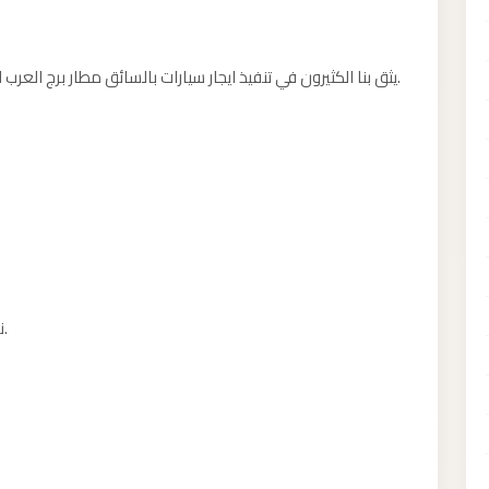
يثق بنا الكثيرون في تنفيذ ايجار سيارات بالسائق مطار برج العرب لأننا نضع راحة العميل وسلامته في مقدمة أولوياتنا.
نسعى لجعل تجربة الحجز سهلة قدر الإمكان لعملائنا.