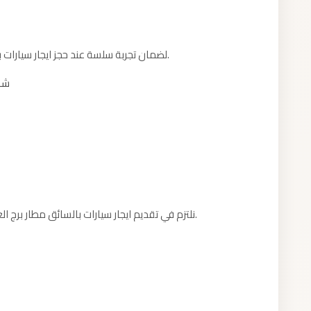
لضمان تجربة سلسة عند حجز ايجار سيارات بالسائق مطار برج العرب، إليكم بعض النصائح العملية.
شار
نلتزم في تقديم ايجار سيارات بالسائق مطار برج العرب بمعايير واضحة نضعها نصب أعيننا مع كل عميل.