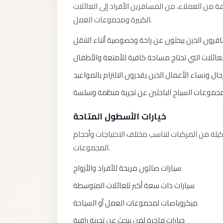
ة من العملاء، من المسافرين الأفراد إلى العائلات
Limousine
الكبيرة ومجموعات العمل.
Service
Sphinx
فرون الذين يبحثون عن راحة وخصوصية أثناء التنقل
Airport
لعائلات التي تحتاج مساحة كافية للأمتعة والأطفال
Limousine
جال ونساء الأعمال الذين يقدرون الالتزام بالمواعيد
shuttle
جموعات السياح الباحثين عن تجربة منظمة وسلسة
bus
cairo
خيارات الأسطول المتاحة
airport
يلة من المركبات لتناسب مختلف الاحتياجات وأحجام
Sheikh
المجموعات.
Zayed
سيارات صالون مريحة للأفراد والأزواج
Taxi
سيارات ذات سعة أكبر للعائلات المتوسطة
sharm
taxi
ميكروباصات لمجموعات العمل أو السياحة
Sharm
خيارات فاخرة لمن يبحث عن تجربة راقية