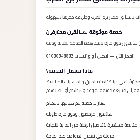
Anywhere
Transfer
to
خدمة موثوقة بسائقين محترفين
Cairo
Airport
Transfer
احجز الآن — اتصل أو واتساب 01000948802.
Service
from
ماذا تشمل الخدمة؟
Cairo
حترفًا على دراية تامة بالطرق والمسارات المناسبة
Airport
Transfer
سيارات حديثة يتم صيانتها بانتظام
from
سائقون مرخصون وذوو خبرة طويلة
Cairo
Airport
متابعة مستمرة لتفاصيل الرحلة من البداية للنهاية
to
مرونة في تعديل المواعيد عند الحاجة