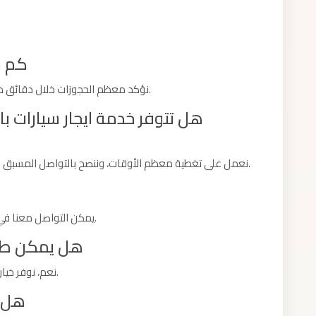
كم م
نؤكد معظم الحجوزات خلال دقائق من التواصل معنا، مع مراعاة تفاصيل رحلتكم كاملة.
هل تتوفر خدمة ايجار سيارات با
نعمل على تغطية معظم الأوقات، وننصح بالتواصل المسبق لضمان توفر السيارة المناسبة في موعدكم بالتحديد.
يمكن التواصل معنا في أقرب وقت لإلغاء أو إعادة جدولة الحجز دون تعقيد.
هل يمكن طلب
نعم، نوفر خيارات مركبات بسعات مختلفة تناسب حجم مجموعتكم.
هل ا