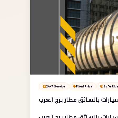
Service
VIP
Limousine
Premium
Service
vip
egypt
airport
ubre
egypt
Transfer
24/7 Service
Fixed Price
Safe Rid
to
سيارات بالسائق مطار برج العرب
Cairo
Airport
from
سيارات بالسائق مطار برج العرب