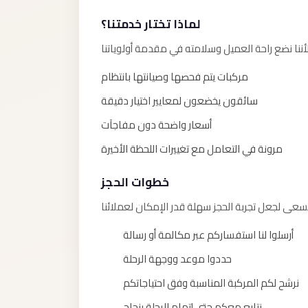
Alexandria
لماذا تختار خدمتنا؟
Transfer
from
Cairo
مركبات يتم فحصها وصيانتها بانتظام
Airport
سائقون يخضعون لمعايير اختيار دقيقة
Transfer
Companies
أسعار واضحة دون مفاجآت
from
مرونة في التعامل مع تغييرات اللحظة الأخيرة
Cairo
Airport
خطوات الحجز
Third
Settlement
أرسلوا لنا استفساركم عبر مكالمة أو رسالة
Taxi
حددوا موعد ووجهة الرحلة
taxi
نرشح لكم المركبة المناسبة وفق احتياجاتكم
limousine
نتابع معكم حتى إتمام الرحلة بنجاح