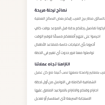
El
نصائح لرحلة مريحة
Sheikh
Transfer
from
كونا تفاصيل رحلتكم بدقة قبل الموعد بوقت كافٍ
Cairo
احرصوا على تجهيز أمتعتكم مسبقًا لتوفير الوقت
Sharm
أخبرونا بأي احتياجات خاصة كمقاعد الأطفال
El
Sheikh
تواصلوا معنا فور حدوث أي تغيير في الخطة
Taxi
التزامنا تجاه عملائنا
Sharm
El
Sheikh
الشفافية الكاملة في التواصل من أول لحظة
Limousine
احترام وقتكم والالتزام بالمواعيد المتفق عليها
Service
الاستجابة السريعة لأي استفسار أو تعديل
Sharm