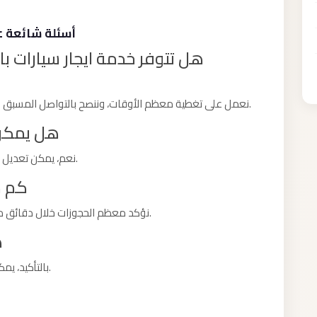
أسئلة شائعة عن
هل تتوفر خدمة ايجار سيارات با
نعمل على تغطية معظم الأوقات، وننصح بالتواصل المسبق لضمان توفر السيارة المناسبة في موعدكم بالتحديد.
هل يمكن 
نعم، يمكن تعديل الموعد بسهولة طالما تم إخبارنا بوقت كافٍ مسبقًا.
كم م
نؤكد معظم الحجوزات خلال دقائق من التواصل معنا، مع مراعاة تفاصيل رحلتكم كاملة.
ه
بالتأكيد، يمكننا تخصيص الخدمة لتناسب طبيعة مناسبتكم الخاصة.