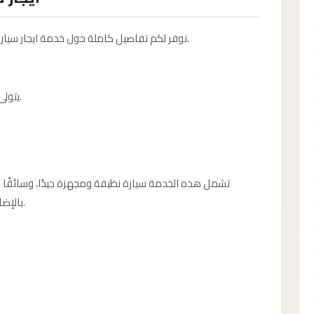
نوفر لكم تفاصيل كاملة حول خدمة ايجار سيارات بالسائق مطار برج العرب وطريقة حجزها بسهولة.
يتولى سائقون ذوو خبرة تنفيذ هذه الخدمة بعناية ودقة.
تشمل هذه الخدمة سيارة نظيفة ومجهزة جيدًا، وسائقًا م،
بالإضافة إلى متابعة دقيقة لموعد وصولكم أو انطلاقكم.