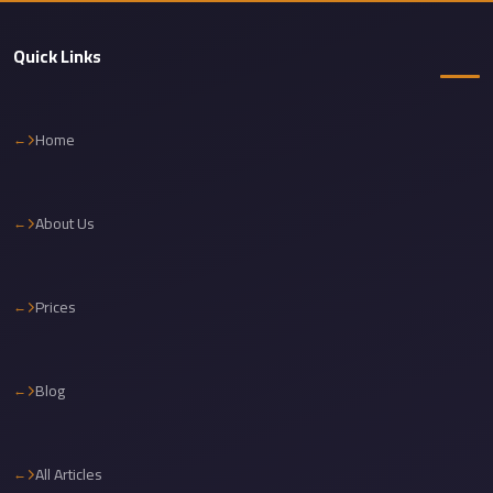
travel
Quick Links
cairo
airport
transportation
Home
Cairo
Airport
About Us
Transfer
Services
Cairo
Prices
Airport
Transfer
Blog
Cairo
Airport
to
All Articles
Red