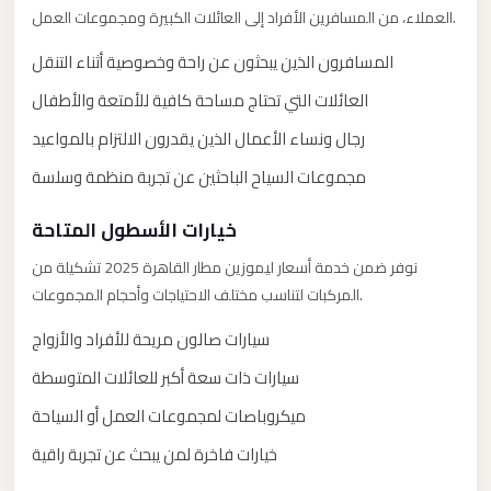
with
العملاء، من المسافرين الأفراد إلى العائلات الكبيرة ومجموعات العمل.
Driver
المسافرون الذين يبحثون عن راحة وخصوصية أثناء التنقل
Prices
العائلات التي تحتاج مساحة كافية للأمتعة والأطفال
Limousine
Service
رجال ونساء الأعمال الذين يقدرون الالتزام بالمواعيد
Alexandria
مجموعات السياح الباحثين عن تجربة منظمة وسلسة
Cairo
خيارات الأسطول المتاحة
Port
Said
نوفر ضمن خدمة أسعار ليموزين مطار القاهرة 2025 تشكيلة من
Limousine
المركبات لتناسب مختلف الاحتياجات وأحجام المجموعات.
Service
سيارات صالون مريحة للأفراد والأزواج
Port
سيارات ذات سعة أكبر للعائلات المتوسطة
Said
ميكروباصات لمجموعات العمل أو السياحة
Limousine
خيارات فاخرة لمن يبحث عن تجربة راقية
October