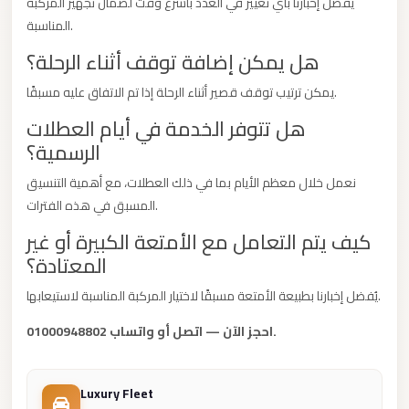
يُفضل إخبارنا بأي تغيير في العدد بأسرع وقت لضمان تجهيز المركبة
Madinaty
المناسبة.
Limousine
Service
هل يمكن إضافة توقف أثناء الرحلة؟
Madinaty
يمكن ترتيب توقف قصير أثناء الرحلة إذا تم الاتفاق عليه مسبقًا.
Limousine
هل تتوفر الخدمة في أيام العطلات
Maadi
الرسمية؟
Limousine
نعمل خلال معظم الأيام بما في ذلك العطلات، مع أهمية التنسيق
Service
المسبق في هذه الفترات.
Maadi
كيف يتم التعامل مع الأمتعة الكبيرة أو غير
Limousine
المعتادة؟
Luxor
يُفضل إخبارنا بطبيعة الأمتعة مسبقًا لاختيار المركبة المناسبة لاستيعابها.
Limousine
احجز الآن — اتصل أو واتساب 01000948802.
Service
Luxor
Luxury Fleet
Limousine