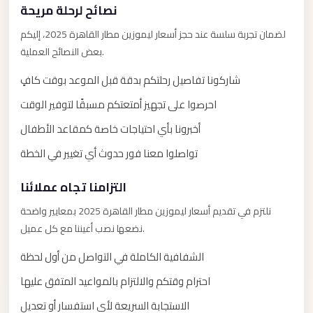
City
نصائح لرحلة مريحة
Transfer
لضمان تجربة سلسة عند حجز أسعار ليموزين مطار القاهرة 2025، إليكم
from
بعض النصائح العملية.
Cairo
Airport
شاركونا تفاصيل رحلتكم بدقة قبل الموعد بوقت كافٍ
North
احرصوا على تجهيز أمتعتكم مسبقًا لتوفير الوقت
Coast
أخبرونا بأي احتياجات خاصة كمقاعد الأطفال
Taxi
تواصلوا معنا فور حدوث أي تغيير في الخطة
North
Coast
التزامنا تجاه عملائنا
Limousine
نلتزم في تقديم أسعار ليموزين مطار القاهرة 2025 بمعايير واضحة
Service
نضعها نصب أعيننا مع كل عميل.
North
الشفافية الكاملة في التواصل من أول لحظة
Coast
احترام وقتكم والالتزام بالمواعيد المتفق عليها
Limousine
الاستجابة السريعة لأي استفسار أو تعديل