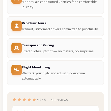
Modern, air-conditioned vehicles for a comfortable
london
journey.
cab
egypt
Pro Chauffeurs
limozen
Trained, uniformed drivers committed to punctuality.
limousine
service
Transparent Pricing
cairo
Fixed quotes upfront — no meters, no surprises.
Limousine
Service
Flight Monitoring
at
We track your flight and adjust pick-up time
automatically.
Cairo
Airport
Limousine
★★★★★
4.9 / 5 — 48+ reviews
Service
Alexandria