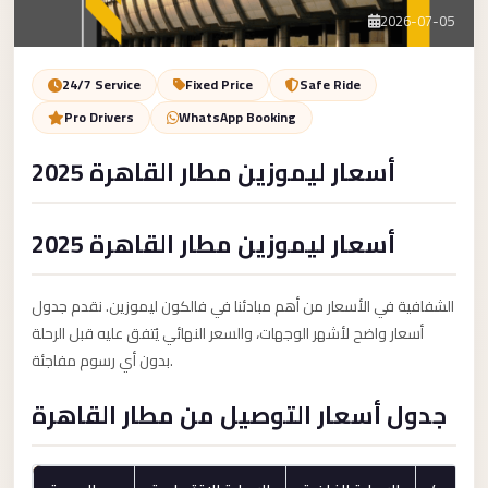
Service
Contact Us
2026-07-05
VIP
Limousine
Book Now
24/7 Service
Fixed Price
Safe Ride
Premium
Pro Drivers
WhatsApp Booking
Service
أسعار ليموزين مطار القاهرة 2025
vip
egypt
أسعار ليموزين مطار القاهرة 2025
airport
ubre
الشفافية في الأسعار من أهم مبادئنا في فالكون ليموزين. نقدم جدول
egypt
أسعار واضح لأشهر الوجهات، والسعر النهائي يُتفق عليه قبل الرحلة
Transfer
بدون أي رسوم مفاجئة.
to
جدول أسعار التوصيل من مطار القاهرة
Cairo
Airport
from