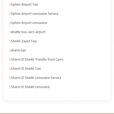
Sphinx Airport Taxi
Cairo
International
Sphinx Airport Limousine Service
Airport
Sphinx Airport Limousine
Limousine
shuttle bus cairo airport
cairo
Sheikh Zayed Taxi
cab
sharm taxi
Cairo
Alexandria
Sharm El Sheikh Transfer from Cairo
Limousine
Sharm El Sheikh Taxi
Prices
Sharm El Sheikh Limousine Service
Cairo
Sharm El Sheikh Limousine
Alexandria
Limousine
cairo
airport