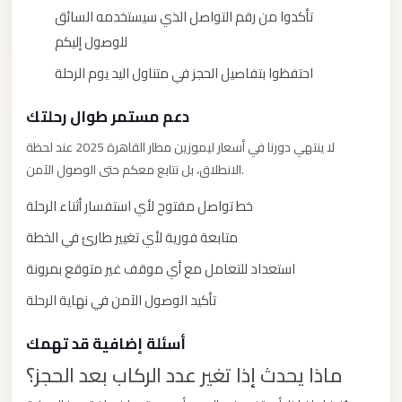
تأكدوا من رقم التواصل الذي سيستخدمه السائق
Mercedes
للوصول إليكم
Car
Rental
احتفظوا بتفاصيل الحجز في متناول اليد يوم الرحلة
Marsa
دعم مستمر طوال رحلتك
Matrouh
لا ينتهي دورنا في أسعار ليموزين مطار القاهرة 2025 عند لحظة
Taxi
الانطلاق، بل نتابع معكم حتى الوصول الآمن.
Marsa
خط تواصل مفتوح لأي استفسار أثناء الرحلة
Matrouh
Limousine
متابعة فورية لأي تغيير طارئ في الخطة
Mansoura
استعداد للتعامل مع أي موقف غير متوقع بمرونة
Limousine
تأكيد الوصول الآمن في نهاية الرحلة
Service
أسئلة إضافية قد تهمك
Mansoura
ماذا يحدث إذا تغير عدد الركاب بعد الحجز؟
Limousine