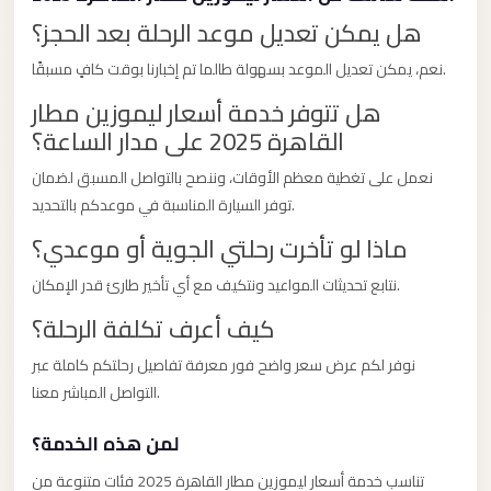
El
هل يمكن تعديل موعد الرحلة بعد الحجز؟
Sheikh
Limousine
نعم، يمكن تعديل الموعد بسهولة طالما تم إخبارنا بوقت كافٍ مسبقًا.
هل تتوفر خدمة أسعار ليموزين مطار
Saint
القاهرة 2025 على مدار الساعة؟
Catherine
Transfer
نعمل على تغطية معظم الأوقات، وننصح بالتواصل المسبق لضمان
Mountain
توفر السيارة المناسبة في موعدكم بالتحديد.
Trip
ماذا لو تأخرت رحلتي الجوية أو موعدي؟
Saint
نتابع تحديثات المواعيد ونتكيف مع أي تأخير طارئ قدر الإمكان.
Catherine
كيف أعرف تكلفة الرحلة؟
Transfer
Pyramids
نوفر لكم عرض سعر واضح فور معرفة تفاصيل رحلتكم كاملة عبر
التواصل المباشر معنا.
Taxi
Private
لمن هذه الخدمة؟
Car
تناسب خدمة أسعار ليموزين مطار القاهرة 2025 فئات متنوعة من