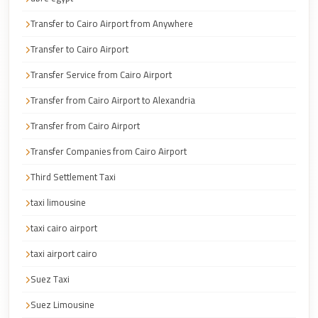
Cairo
Transfer to Cairo Airport from Anywhere
Limousine
Transfer to Cairo Airport
Service
Transfer Service from Cairo Airport
Cairo
Limousine
Transfer from Cairo Airport to Alexandria
Company
Transfer from Cairo Airport
Cairo
Transfer Companies from Cairo Airport
Limousine
Third Settlement Taxi
Companies
taxi limousine
Cairo
Limousine
taxi cairo airport
Cairo
taxi airport cairo
International
Suez Taxi
Airport
Suez Limousine
Transfer