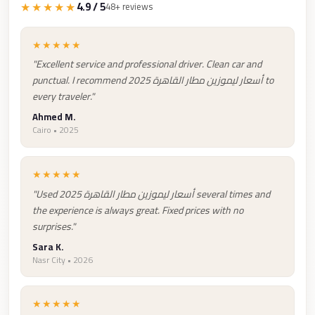
Faisal
★★★★★
4.9 / 5
48+ reviews
Taxi
★★★★★
El
"Excellent service and professional driver. Clean car and
Rehab
punctual. I recommend أسعار ليموزين مطار القاهرة 2025 to
Limousine
every traveler."
Service
Ahmed M.
Cairo • 2025
El
Rehab
Limousine
★★★★★
"Used أسعار ليموزين مطار القاهرة 2025 several times and
Egypt
the experience is always great. Fixed prices with no
Limousine
surprises."
egypt
Sara K.
Nasr City • 2026
airport
taxi
★★★★★
Downtown