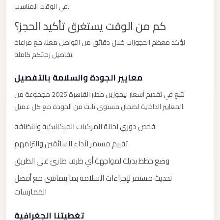
في الوقت المناسب.
New
كم من الوقت يستغرق تأكيد الحجز؟
Cairo
Limousine
نؤكد معظم الحجوزات خلال دقائق من التواصل معنا، مع مراعاة
تفاصيل رحلتكم كاملة.
New
Administrative
معايير الجودة والسلامة بالتفصيل
Capital
نتبع في تقديم أسعار ليموزين مطار القاهرة 2025 مجموعة من
Transfer
المعايير الداخلية لضمان مستوى ثابت من الجودة مع كل عميل.
New
فحص دوري لحالة المركبات الميكانيكية والنظافة
Administrative
Capital
تقييم مستمر لأداء السائقين والتزامهم
Limousine
وضع خطط بديلة لمواجهة أي ظرف طارئ على الطريق
Nasr
تحديث مستمر لإجراءات السلامة بما يتماشى مع أفضل
City
الممارسات
Taxi
تغطيتنا الجغرافية
Nasr