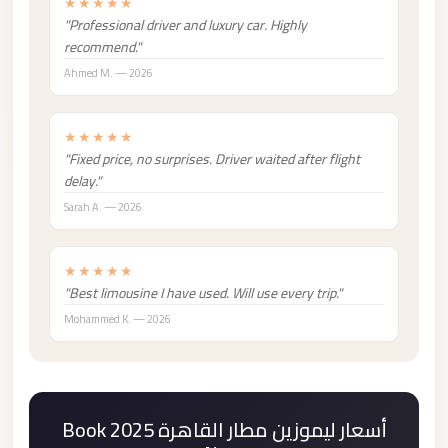
★★★★★
Cairo
"Professional driver and luxury car. Highly
recommend."
Limousine
Ahmed M. — 2026
Service
limousine
★★★★★
mercedes
"Fixed price, no surprises. Driver waited after flight
delay."
limousine
Sarah A. — 2026
merc
edes
★★★★★
Limousine
"Best limousine I have used. Will use every trip."
from
Mohammed K. — 2026
Cairo
to
Alexandria
Limousine
Book أسعار ليموزين مطار القاهرة 2025