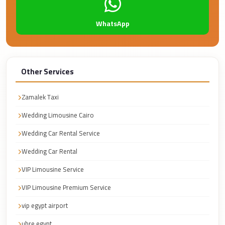
Corporate
WhatsApp
Transfer
Service
Cairo
Car
Other Services
Rental
with
Zamalek Taxi
Driver
Wedding Limousine Cairo
Cairo
Wedding Car Rental Service
Sightseeing
Wedding Car Rental
Tours
Service
VIP Limousine Service
VIP Limousine Premium Service
Cairo
Sightseeing
vip egypt airport
Tours
ubre egypt