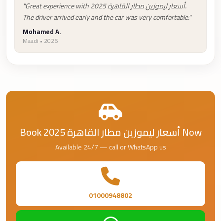
"Great experience with أسعار ليموزين مطار القاهرة 2025.
Cairo
The driver arrived early and the car was very comfortable."
Taxi
Mohamed A.
Dokki
Maadi • 2026
Taxi
Dahab
Limousine
Sinai
Service
Dahab
Book أسعار ليموزين مطار القاهرة 2025 Now
Limousine
Available 24/7 — call or WhatsApp us
Corporate
Transfer
Service
01000948802
Cairo
Business