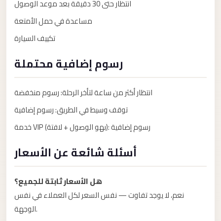
taxi
انتظار حتى 30 دقيقة بعد موعد الوصول
cairo
مساعدة في حمل الأمتعة
airport
تكييف السيارة
taxi
رسوم إضافية محتملة
airport
cairo
انتظار أكثر من ساعة لتأخر الرحلة: رسوم منخفضة
Suez
Taxi
توقف وسيط في الطريق: رسوم إضافية
Suez
خدمة VIP (بهو الوصول + لافتة): رسوم إضافية
Limousine
أسئلة شائعة عن الأسعار
Sphinx
Airport
هل الأسعار ثابتة للجميع؟
Taxi
نعم، لا يوجد تفاوت — نفس السعر لكل العملاء في نفس
Sphinx
الوجهة.
Airport