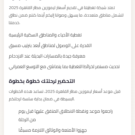
City
تمتد شبكة تغطيتنا في تقديم أسعار ليموزين مطار القاهرة 2025
Limousine
لتشمل مناطق متعددة، ما يسهل وصولنا إليكم أينما كنتم ضمن نطاق
Service
خدمتنا.
Nasr
تغطية الأحياء والمناطق السكنية الرئيسية
City
القدرة على الوصول لمناطق أبعد بترتيب مسبق
Limousine
معرفة جيدة بالمسارات البديلة عند الازدحام
Mohandessin
تحديث مستمر لخرائط التغطية بما يتماشى مع التوسع العمراني
Taxi
Mercedes
التحضير لرحلتك خطوة بخطوة
Limousine
قبل موعد أسعار ليموزين مطار القاهرة 2025، تساعد هذه الخطوات
Mercedes
البسيطة في ضمان بداية سلسة لرحلتكم.
Car
راجعوا موعد ونقطة الانطلاق المتفق عليها قبل يوم
Rental
من الرحلة
with
جهزوا الأمتعة والوثائق اللازمة مسبقًا
Driver