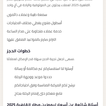
El
القاهرة 2025 لعملاء يبحثون عن الموثوقية والراحة في آنٍ واحد.
Sheikh
سمعة طيبة وعملاء دائمون
Transfer
أسطول متنوع يغطي مختلف الاحتياجات
from
Cairo
خدمة عملاء متجاوبة على مدار الساعة
Sharm
التزام صارم بالمواعيد المتفق عليها
El
خطوات الحجز
Sheikh
Taxi
نسعى لجعل تجربة الحجز سهلة قدر الإمكان لعملائنا.
Sharm
أرسلوا لنا استفساركم عبر مكالمة أو رسالة
El
حددوا موعد ووجهة الرحلة
Sheikh
نرشح لكم المركبة المناسبة وفق احتياجاتكم
Limousine
Service
نتابع معكم حتى إتمام الرحلة بنجاح
Sharm
أسئلة شائعة عن أسعار ليموزين مطار القاهرة 2025