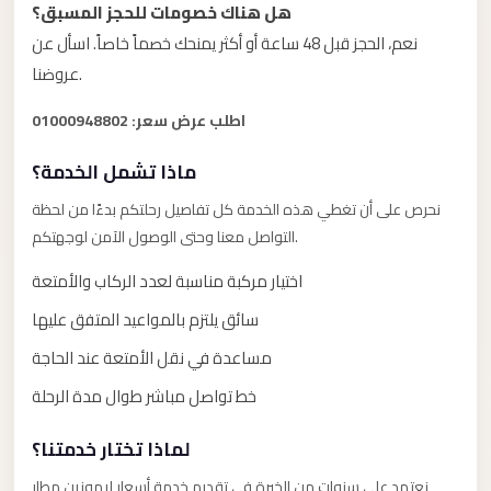
هل هناك خصومات للحجز المسبق؟
Limousine
نعم، الحجز قبل 48 ساعة أو أكثر يمنحك خصماً خاصاً. اسأل عن
Service
عروضنا.
Sphinx
Airport
اطلب عرض سعر: 01000948802
Limousine
ماذا تشمل الخدمة؟
shuttle
نحرص على أن تغطي هذه الخدمة كل تفاصيل رحلتكم بدءًا من لحظة
bus
التواصل معنا وحتى الوصول الآمن لوجهتكم.
cairo
airport
اختيار مركبة مناسبة لعدد الركاب والأمتعة
Sheikh
سائق يلتزم بالمواعيد المتفق عليها
Zayed
مساعدة في نقل الأمتعة عند الحاجة
Taxi
خط تواصل مباشر طوال مدة الرحلة
sharm
taxi
لماذا تختار خدمتنا؟
Sharm
نعتمد على سنوات من الخبرة في تقديم خدمة أسعار ليموزين مطار