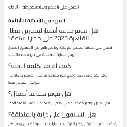
New
الحرص على راحتكم وسلامتكم طوال الرحلة
Capital
Taxi
المزيد من الأسئلة الشائعة
New
هل تتوفر خدمة أسعار ليموزين مطار
Cairo
القاهرة 2025 على مدار الساعة؟
Transfer
نعمل على تغطية معظم الأوقات، وننصح بالتواصل المسبق لضمان
from
توفر السيارة المناسبة في موعدكم بالتحديد.
Cairo
Airport
كيف أعرف تكلفة الرحلة؟
New
نوفر لكم عرض سعر واضح فور معرفة تفاصيل رحلتكم كاملة عبر
Cairo
التواصل المباشر معنا.
Taxi
هل تتوفر مقاعد أطفال؟
New
نعم، يمكن توفير مقعد أطفال إضافي إذا تم إخبارنا مسبقًا عند الحجز.
Cairo
هل السائقون على دراية بالمنطقة؟
Limousine
Service
يتمتع سائقونا بخبرة جيدة بالطرق والمسارات المناسبة لضمان وصولكم