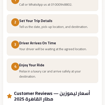
Airport
Call or WhatsApp us at 01000948802.
Service
Group
Set Your Trip Details
Transfer
2
Tell us the date, pick-up location, and destination.
from
Cairo
Airport
Driver Arrives On Time
3
Your driver will be waiting at the agreed location.
Giza
Taxi
First
Enjoy Your Ride
4
Settlement
Relax in a luxury car and arrive safely at your
destination.
Taxi
Fifth
Settlement
Customer Reviews — أسعار ليموزين
مطار القاهرة 2025
Taxi