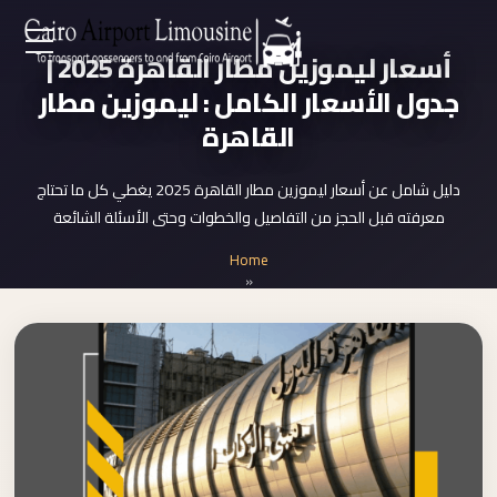
Zamalek
أسعار ليموزين مطار القاهرة 2025 |
EN
Taxi
جدول الأسعار الكامل : ليموزين مطار
Wedding
القاهرة
AR
Limousine
Cairo
دليل شامل عن أسعار ليموزين مطار القاهرة 2025 يغطي كل ما تحتاج
Home
معرفته قبل الحجز من التفاصيل والخطوات وحتى الأسئلة الشائعة
Wedding
Car
Home
Services
Rental
»
أسعار ليموزين مطار القاهرة 2025
Service
About Us
Wedding
Car
Prices
Rental
VIP
Blog
Limousine