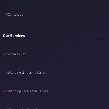
Sea
Resorts
Contact Us
Transfer
Cairo
Airport
Our Services
Taxi
cairo
Zamalek Taxi
airport
shuttle
Cairo
Wedding Limousine Cairo
Airport
Limousine
to
Wedding Car Rental Service
Alexandria
Cairo