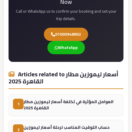
from
Now
Cairo
Call or WhatsApp us to confirm your booking and set your
Airport
trip details.
Limousine
01000948802
from
Alexandria
WhatsApp
to
Cairo
Airport
Articles related to أسعار ليموزين مطار
Limousine
القاهرة 2025
Company
in
Cairo
العوامل المؤثرة في تكلفة أسعار ليموزين مطار
1
القاهرة 2025
Limousine
Companies
حساب التوقيت المناسب لرحلة أسعار ليموزين
in
2