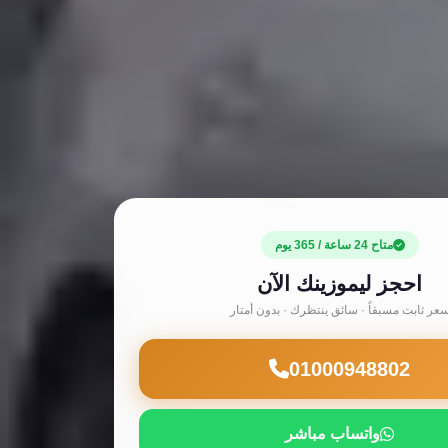
متاح 24 ساعة / 365 يوم
احجز ليموزينك الآن
عر ثابت مسبقاً · سائق ينتظرك · بدون أمتار
01000948802
واتساب مباشر