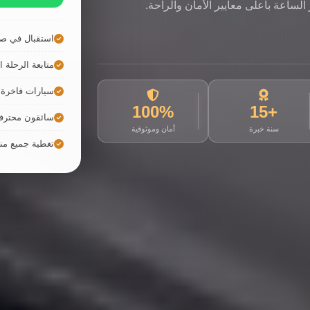
لساعة بأعلى معايير الأمان والراحة.
استقبال في صا
متابعة الرحلة ال
سيارات فاخرة ح
100%
+15
سائقون محترف
سنة خبرة
أمان وموثوقية
تغطية جميع م