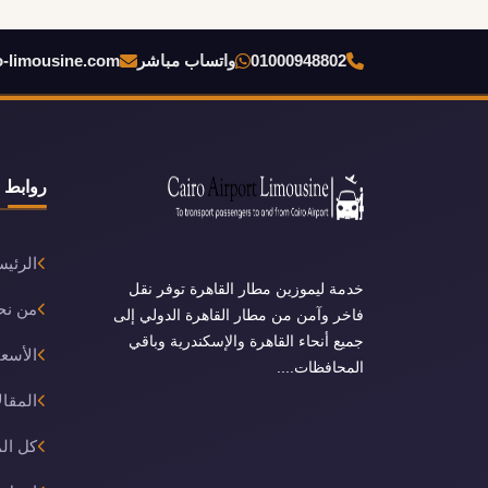
تعد <strong>ليموزين مدينة نصر</strong> واحدة من أبرز
خدمات النقل الفاخرة التي تقدمها شركات النقل داخ...
01000948802
واتساب مباشر
o-limousine.com
اقرأ المزيد
روابط 
الرئيس
خدمة ليموزين مطار القاهرة توفر نقل
من نح
فاخر وآمن من مطار القاهرة الدولي إلى
جميع أنحاء القاهرة والإسكندرية وباقي
الأسعا
المحافظات....
المقال
كل ال