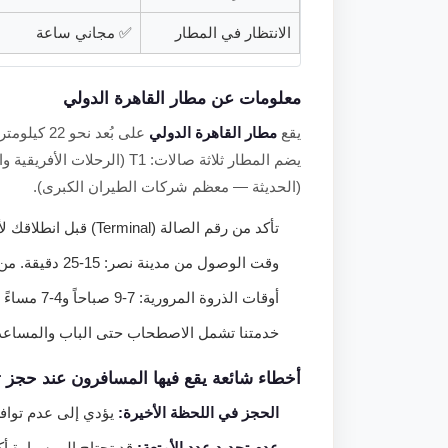
الانتظار في المطار
✅ مجاني ساعة
معلومات عن مطار القاهرة الدولي
يقع
مطار القاهرة الدولي
(الحديثة — معظم شركات الطيران الكبرى).
تأكد من رقم الصالة (Terminal) قبل انطلاقك لأن المسافة بين T1/T2 وT3 تبلغ نحو 3 كيلومترات.
وقت الوصول من مدينة نصر: 15-25 دقيقة. من المعادي أو الزمالك: 35-50 دقيقة حسب الازدحام.
أوقات الذروة المرورية: 7-9 صباحاً و4-7 مساءً — اخرج مبكراً لتجنبها.
خدمتنا تشمل الاصطحاب حتى الباب والمساعدة 
أخطاء شائعة يقع فيها المسافرون عند حجز 
الحجز في اللحظة الأخيرة:
يؤدي إلى عدم توافر
عدم تحديد عدد الأمتعة:
قد تحتاج إلى سيارة أكب