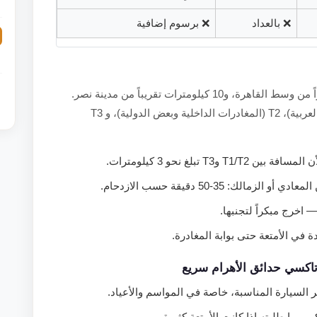
❌ بالعداد
❌ برسوم إضافية
على بُعد نحو 22 كيلومتراً من وسط القاهرة، و10 كيلومترات تقريباً من مدينة نصر.
يضم المطار ثلاثة صالات: T1 (الرحلات الأفريقية والعربية)، T2 (المغادرات الداخلية وبعض الدولية)، و T3
في الأمتعة حتى بوابة المغادرة.
تاكسي حدائق الأهرام سريع
 السيارة المناسبة، خاصة في المواسم والأعياد.
ر مما طلبته إذا كانت الأمتعة كثيرة.