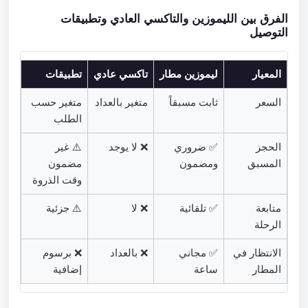
الفرق بين الليموزين والتاكسي العادي وتطبيقات
التوصيل
المعيار
ليموزين مطار
تاكسي عادي
تطبيقات
السعر
ثابت مسبقاً
متغير بالعداد
متغير حسب
الطلب
الحجز
✅ ضروري
❌ لا يوجد
⚠️ غير
المسبق
ومضمون
مضمون
وقت الذروة
متابعة
✅ تلقائية
❌ لا
⚠️ جزئية
الرحلة
الانتظار في
✅ مجاني
❌ بالعداد
❌ برسوم
المطار
ساعة
إضافية