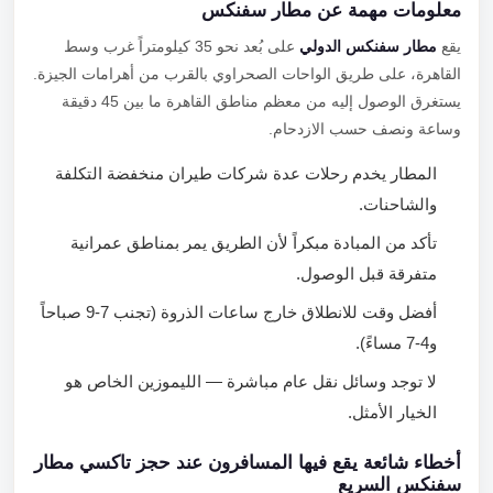
معلومات مهمة عن مطار سفنكس
يقع
مطار سفنكس الدولي
على بُعد نحو 35 كيلومتراً غرب وسط
القاهرة، على طريق الواحات الصحراوي بالقرب من أهرامات الجيزة.
يستغرق الوصول إليه من معظم مناطق القاهرة ما بين 45 دقيقة
وساعة ونصف حسب الازدحام.
المطار يخدم رحلات عدة شركات طيران منخفضة التكلفة
والشاحنات.
تأكد من المبادة مبكراً لأن الطريق يمر بمناطق عمرانية
متفرقة قبل الوصول.
أفضل وقت للانطلاق خارج ساعات الذروة (تجنب 7-9 صباحاً
و4-7 مساءً).
لا توجد وسائل نقل عام مباشرة — الليموزين الخاص هو
الخيار الأمثل.
أخطاء شائعة يقع فيها المسافرون عند حجز تاكسي مطار
سفنكس السريع