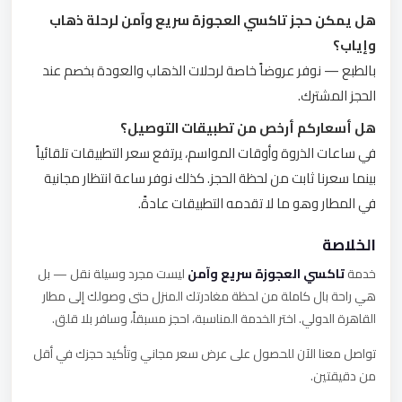
هل يمكن حجز تاكسي العجوزة سريع وآمن لرحلة ذهاب
وإياب؟
بالطبع — نوفر عروضاً خاصة لرحلات الذهاب والعودة بخصم عند
الحجز المشترك.
هل أسعاركم أرخص من تطبيقات التوصيل؟
في ساعات الذروة وأوقات المواسم، يرتفع سعر التطبيقات تلقائياً
بينما سعرنا ثابت من لحظة الحجز. كذلك نوفر ساعة انتظار مجانية
في المطار وهو ما لا تقدمه التطبيقات عادةً.
الخلاصة
خدمة
تاكسي العجوزة سريع وآمن
ليست مجرد وسيلة نقل — بل
هي راحة بال كاملة من لحظة مغادرتك المنزل حتى وصولك إلى مطار
القاهرة الدولي. اختر الخدمة المناسبة، احجز مسبقاً، وسافر بلا قلق.
تواصل معنا الآن للحصول على عرض سعر مجاني وتأكيد حجزك في أقل
من دقيقتين.