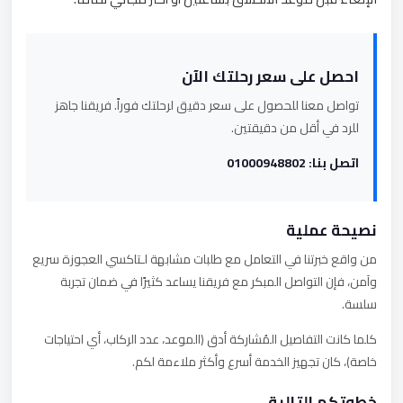
احصل على سعر رحلتك الآن
تواصل معنا للحصول على سعر دقيق لرحلتك فوراً. فريقنا جاهز
للرد في أقل من دقيقتين.
اتصل بنا: 01000948802
نصيحة عملية
من واقع خبرتنا في التعامل مع طلبات مشابهة لـتاكسي العجوزة سريع
وآمن، فإن التواصل المبكر مع فريقنا يساعد كثيرًا في ضمان تجربة
سلسة.
كلما كانت التفاصيل المُشاركة أدق (الموعد، عدد الركاب، أي احتياجات
خاصة)، كان تجهيز الخدمة أسرع وأكثر ملاءمة لكم.
خطوتكم التالية