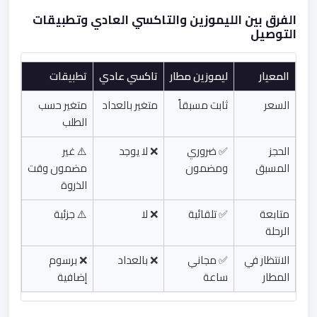
الفرق بين الليموزين والتاكسي العادي وتطبيقات
التوصيل
المعيار
ليموزين مطار
تاكسي عادي
تطبيقات
السعر
ثابت مسبقاً
متغير بالعداد
متغير حسب
الطلب
الحجز
✅ ضروري
❌ لا يوجد
⚠️ غير
المسبق
ومضمون
مضمون وقت
الذروة
متابعة
✅ تلقائية
❌ لا
⚠️ جزئية
الرحلة
الانتظار في
✅ مجاني
❌ بالعداد
❌ برسوم
المطار
ساعة
إضافية