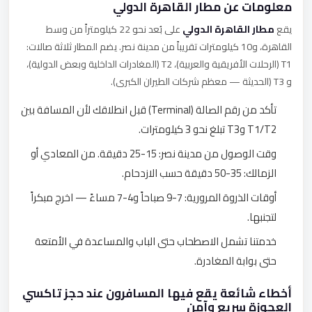
معلومات عن مطار القاهرة الدولي
يقع
مطار القاهرة الدولي
على بُعد نحو 22 كيلومتراً من وسط
القاهرة، و10 كيلومترات تقريباً من مدينة نصر. يضم المطار ثلاثة صالات:
T1 (الرحلات الأفريقية والعربية)، T2 (المغادرات الداخلية وبعض الدولية)،
و T3 (الحديثة — معظم شركات الطيران الكبرى).
تأكد من رقم الصالة (Terminal) قبل انطلاقك لأن المسافة بين
T1/T2 وT3 تبلغ نحو 3 كيلومترات.
وقت الوصول من مدينة نصر: 15-25 دقيقة. من المعادي أو
الزمالك: 35-50 دقيقة حسب الازدحام.
أوقات الذروة المرورية: 7-9 صباحاً و4-7 مساءً — اخرج مبكراً
لتجنبها.
خدمتنا تشمل الاصطحاب حتى الباب والمساعدة في الأمتعة
حتى بوابة المغادرة.
أخطاء شائعة يقع فيها المسافرون عند حجز تاكسي
العجوزة سريع وآمن